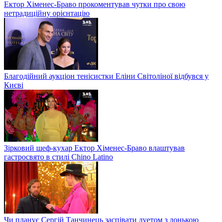
Ектор Хіменес-Браво прокоментував чутки про свою
нетрадиційну орієнтацію
Благодійний аукціон тенісистки Еліни Світоліної відбувся у
Києві
Зірковий шеф-кухар Ектор Хіменес-Браво влаштував
гастросвято в стилі Chino Latino
Чи планує Сергій Танчинець заспівати дуетом з донькою