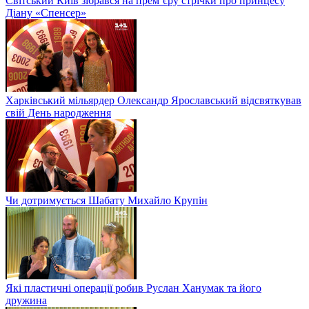
Світський Київ зібрався на прем’єру стрічки про принцесу
Діану «Спенсер»
Харківський мільярдер Олександр Ярославський відсвяткував
свій День народження
Чи дотримується Шабату Михайло Крупін
Які пластичні операції робив Руслан Ханумак та його
дружина