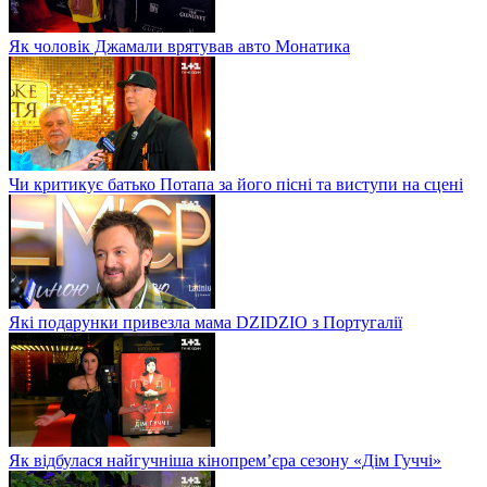
Як чоловік Джамали врятував авто Монатика
Чи критикує батько Потапа за його пісні та виступи на сцені
Які подарунки привезла мама DZIDZIO з Португалії
Як відбулася найгучніша кінопрем’єра сезону «Дім Гуччі»