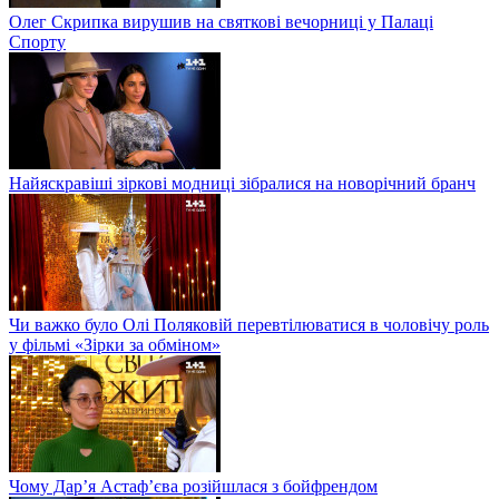
Олег Скрипка вирушив на святкові вечорниці у Палаці
Спорту
Найяскравіші зіркові модниці зібралися на новорічний бранч
Чи важко було Олі Поляковій перевтілюватися в чоловічу роль
у фільмі «Зірки за обміном»
Чому Дар’я Астаф’єва розійшлася з бойфрендом