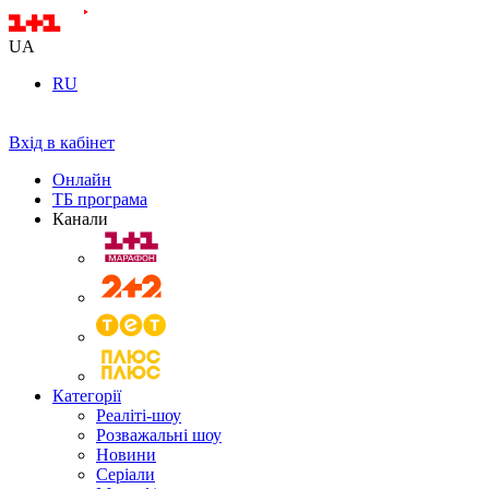
UA
RU
Вхід в кабінет
Онлайн
ТБ програма
Канали
Категорії
Реаліті-шоу
Розважальні шоу
Новини
Серіали