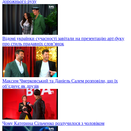
дорожнього руху
Відомі українки сучасності завітали на презентацію арт-буку
про стиль прадавніх слов’янок
Максим Чмерковський та Даніель Салем розповіли, що їх
об’єднує як друзів
Чому Катерина Сільченко розлучилося з чоловіком