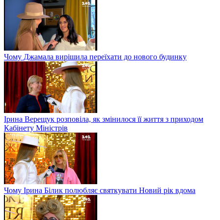
Чому Джамала вирішила переїхати до нового будинку
Ірина Верещук розповіла, як змінилося її життя з приходом
Кабінету Міністрів
Чому Ірина Білик полюбляє святкувати Новий рік вдома