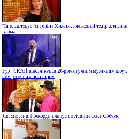
Чи влаштовує Антоніна Хижняк ляльковий театр для сина
вдома
Гурт СКАЙ відсвяткував 20-річчя гучним музичним шоу з
симфонічним оркестром
Які спортивні рекорди планує поставити Олег Собчук