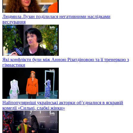
Людмила Лузан поділилася негативними наслідками
веслування
Які конфлікти були між Анною Різатдіновою та її тренеркою з
гімнастики
Найпопулярніші українські акторки об’єдналися в яскравій
комедії «Сильні, слабкі жінки»