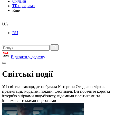
Онлайн
ТБ програма
Еще
UA
RU
Відкрити у додатку
Світські події
Усі світські заходи, де побувала Катерина Осадча: вечірки,
презентації, модельні покази, фестивалі. Ви побачите короткі
інтерв'ю з зірками шоу-бізнесу, відомими політиками та
іншими світськими персонами