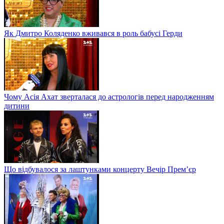
Як Дмитро Коляденко вживався в роль бабусі Герди
Чому Асія Ахат зверталася до астрологів перед народженням
дитини
Що відбувалося за лаштунками концерту Вечір Прем’єр