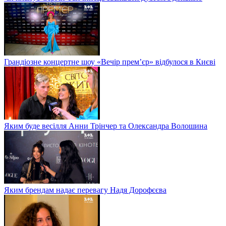
Грандіозне концертне шоу «Вечір прем’єр» відбулося в Києві
Яким буде весілля Анни Трінчер та Олександра Волошина
Яким брендам надає перевагу Надя Дорофєєва