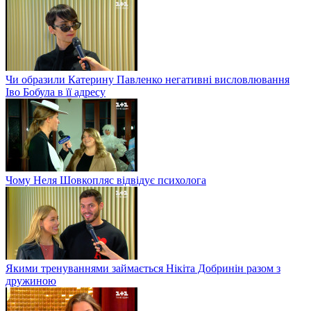
Чи образили Катерину Павленко негативні висловлювання
Іво Бобула в її адресу
Чому Неля Шовкопляс відвідує психолога
Якими тренуваннями займається Нікіта Добринін разом з
дружиною