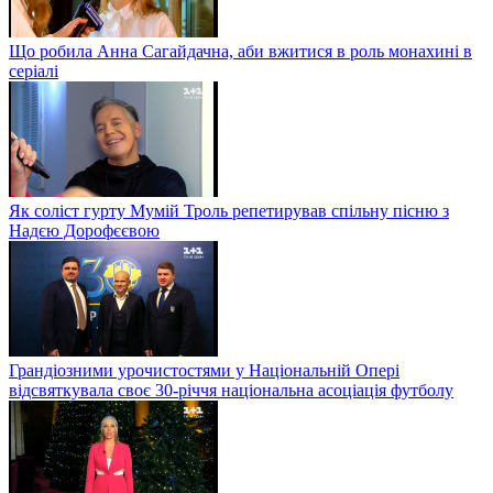
Що робила Анна Сагайдачна, аби вжитися в роль монахині в
серіалі
Як соліст гурту Мумій Троль репетирував спільну пісню з
Надєю Дорофєєвою
Грандіозними урочистостями у Національній Опері
відсвяткувала своє 30-річчя національна асоціація футболу