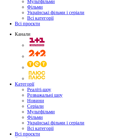
Мультфільми
Фільми
Українські фільми і серіали
Всі категорії
Всі проєкти
Канали
Категорії
Реаліті-шоу
Розважальні шоу
Новини
Серіали
Мультфільми
Фільми
Українські фільми і серіали
Всі категорії
Всі проєкти