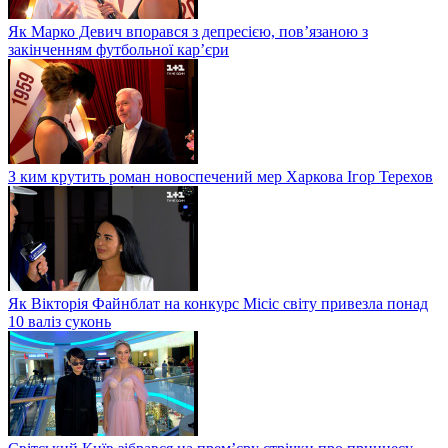
Як Марко Девич впорався з депресією, пов’язаною з
закінченням футбольної кар’єри
З ким крутить роман новоспечений мер Харкова Ігор Терехов
Як Вікторія Файнблат на конкурс Місіс світу привезла понад
10 валіз суконь