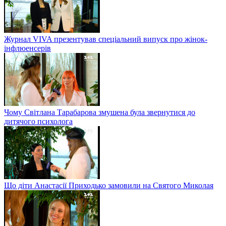
Журнал VIVA презентував спеціальний випуск про жінок-
інфлюенсерів
Чому Світлана Тарабарова змушена була звернутися до
дитячого психолога
Що діти Анастасії Приходько замовили на Святого Миколая