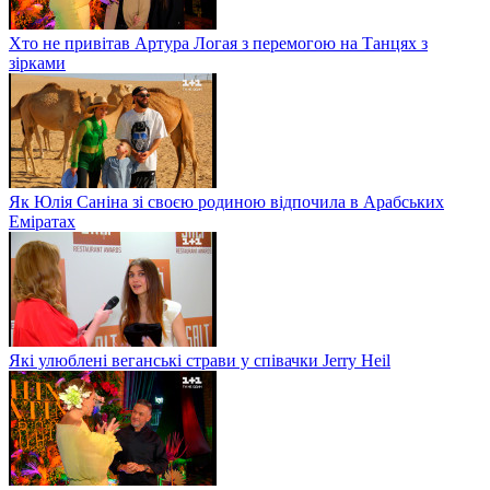
Хто не привітав Артура Логая з перемогою на Танцях з
зірками
Як Юлія Саніна зі своєю родиною відпочила в Арабських
Еміратах
Які улюблені веганські страви у співачки Jerry Heil