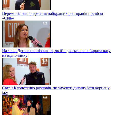
Церемонія нагородження найкращих ресторанів премією
«Сіль»
Наталка Денисенко зізналася, як їй вдається не набирати вагу
на відпочинку
Євген Клопотенко розповів, як змусити дитину їсти корисну
їжу