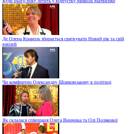
Куди цього року летить у відпустку Микола Матвієнко
Де Олена Кравець збирається святкувати Новий рік та свій
ювілей
Чи комфортно Олександру Шовковському в політиці
Як склалася співпраця Олега Винника та Олі Полякової