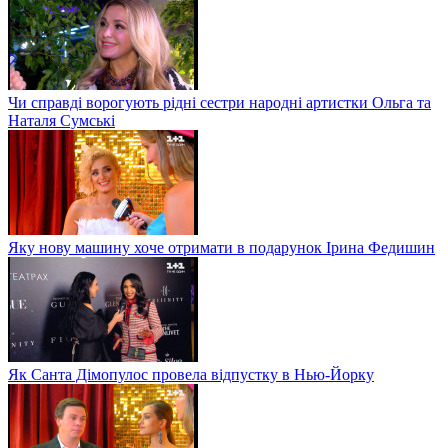
Чи справді ворогують рідні сестри народні артистки Ольга та
Наталя Сумські
Яку нову машину хоче отримати в подарунок Ірина Федишин
Як Санта Дімопулос провела відпустку в Нью-Йорку