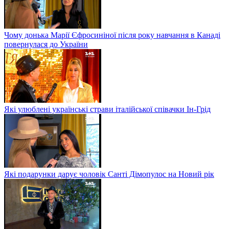
Чому донька Марії Єфросиніної після року навчання в Канаді
повернулася до України
Які улюблені українські страви італійської співачки Ін-Грід
Які подарунки дарує чоловік Санті Дімопулос на Новий рік