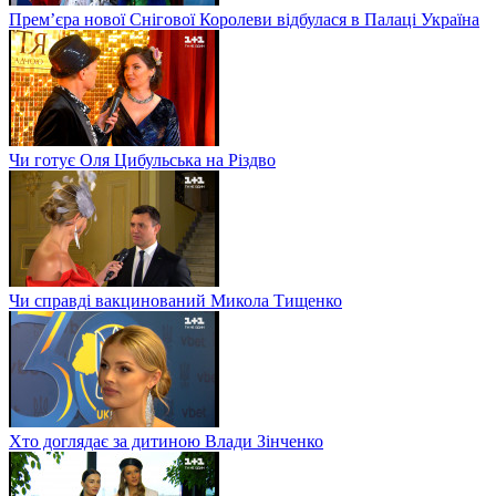
Прем’єра нової Снігової Королеви відбулася в Палаці Україна
Чи готує Оля Цибульська на Різдво
Чи справді вакцинований Микола Тищенко
Хто доглядає за дитиною Влади Зінченко