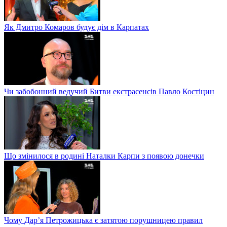
Як Дмитро Комаров будує дім в Карпатах
Чи забобонний ведучий Битви екстрасенсів Павло Костіцин
Що змінилося в родині Наталки Карпи з появою донечки
Чому Дар’я Петрожицька є затятою порушницею правил