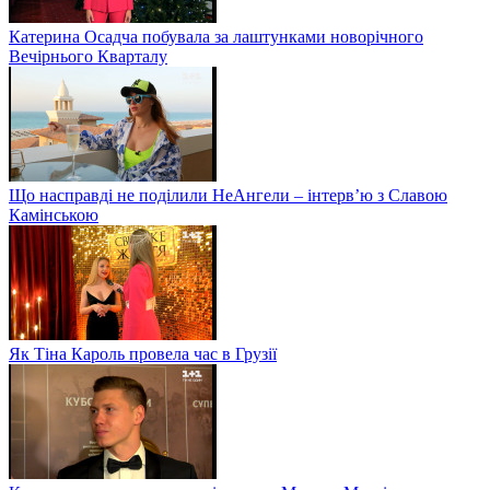
Катерина Осадча побувала за лаштунками новорічного
Вечірнього Кварталу
Що насправді не поділили НеАнгели – інтерв’ю з Славою
Камінською
Як Тіна Кароль провела час в Грузії