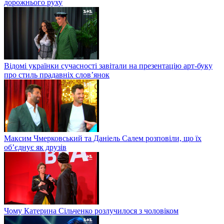
дорожнього руху
Відомі українки сучасності завітали на презентацію арт-буку
про стиль прадавніх слов’янок
Максим Чмерковський та Даніель Салем розповіли, що їх
об’єднує як друзів
Чому Катерина Сільченко розлучилося з чоловіком