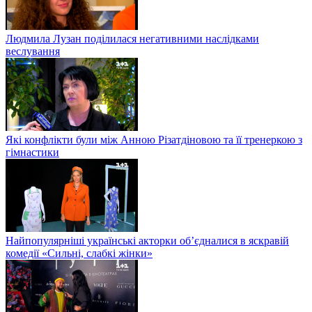
Людмила Лузан поділилася негативними наслідками
веслування
Які конфлікти були між Анною Різатдіновою та її тренеркою з
гімнастики
Найпопулярніші українські акторки об’єдналися в яскравій
комедії «Сильні, слабкі жінки»