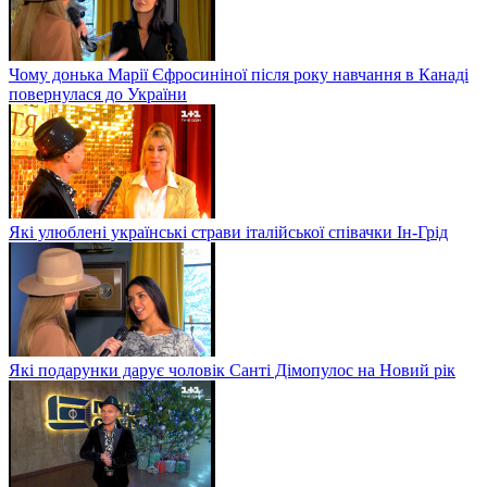
Чому донька Марії Єфросиніної після року навчання в Канаді
повернулася до України
Які улюблені українські страви італійської співачки Ін-Грід
Які подарунки дарує чоловік Санті Дімопулос на Новий рік