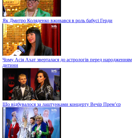
Як Дмитро Коляденко вживався в роль бабусі Герди
Чому Асія Ахат зверталася до астрологів перед народженням
дитини
Що відбувалося за лаштунками концерту Вечір Прем’єр