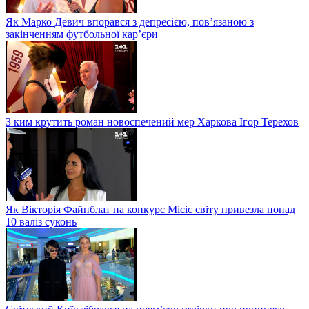
Як Марко Девич впорався з депресією, пов’язаною з
закінченням футбольної кар’єри
З ким крутить роман новоспечений мер Харкова Ігор Терехов
Як Вікторія Файнблат на конкурс Місіс світу привезла понад
10 валіз суконь