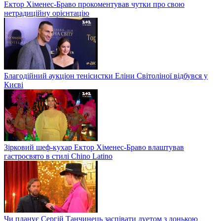
Ектор Хіменес-Браво прокоментував чутки про свою
нетрадиційну орієнтацію
Благодійний аукціон тенісистки Еліни Світоліної відбувся у
Києві
Зірковий шеф-кухар Ектор Хіменес-Браво влаштував
гастросвято в стилі Chino Latino
Чи планує Сергій Танчинець заспівати дуетом з донькою