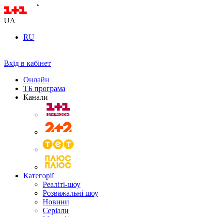
UA
RU
Вхід в кабінет
Онлайн
ТБ програма
Канали
Категорії
Реаліті-шоу
Розважальні шоу
Новини
Серіали