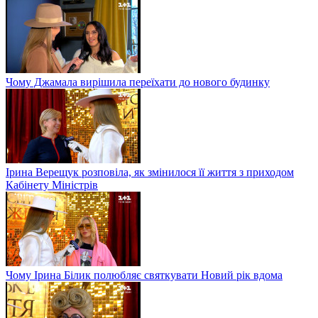
Чому Джамала вирішила переїхати до нового будинку
Ірина Верещук розповіла, як змінилося її життя з приходом
Кабінету Міністрів
Чому Ірина Білик полюбляє святкувати Новий рік вдома