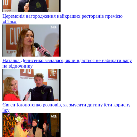
Церемонія нагородження найкращих ресторанів премією
«Сіль»
Наталка Денисенко зізналася, як їй вдається не набирати вагу
на відпочинку
Євген Клопотенко розповів, як змусити дитину їсти корисну
їжу