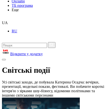
Онлайн
ТБ програма
Еще
UA
RU
Відкрити у додатку
Світські події
Усі світські заходи, де побувала Катерина Осадча: вечірки,
презентації, модельні покази, фестивалі. Ви побачите короткі
інтерв'ю з зірками шоу-бізнесу, відомими політиками та
іншими світськими персонами