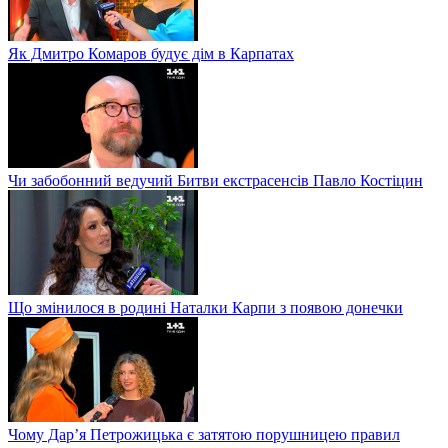
Як Дмитро Комаров будує дім в Карпатах
Чи забобонний ведучий Битви екстрасенсів Павло Костіцин
Що змінилося в родині Наталки Карпи з появою донечки
Чому Дар’я Петрожицька є затятою порушницею правил