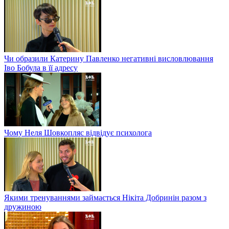
Чи образили Катерину Павленко негативні висловлювання
Іво Бобула в її адресу
Чому Неля Шовкопляс відвідує психолога
Якими тренуваннями займається Нікіта Добринін разом з
дружиною