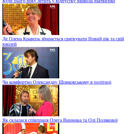
Куди цього року летить у відпустку Микола Матвієнко
Де Олена Кравець збирається святкувати Новий рік та свій
ювілей
Чи комфортно Олександру Шовковському в політиці
Як склалася співпраця Олега Винника та Олі Полякової