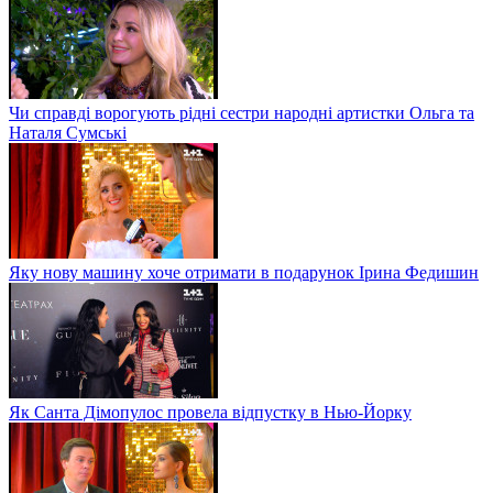
Чи справді ворогують рідні сестри народні артистки Ольга та
Наталя Сумські
Яку нову машину хоче отримати в подарунок Ірина Федишин
Як Санта Дімопулос провела відпустку в Нью-Йорку