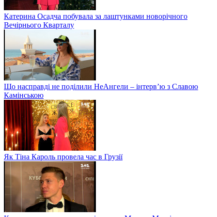
Катерина Осадча побувала за лаштунками новорічного
Вечірнього Кварталу
Що насправді не поділили НеАнгели – інтерв’ю з Славою
Камінською
Як Тіна Кароль провела час в Грузії