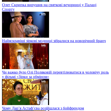
Олег Скрипка вирушив на святкові вечорниці у Палаці
Спорту
Найяскравіші зіркові модниці зібралися на новорічний бранч
Чи важко було Олі Поляковій перевтілюватися в чоловічу роль
у фільмі «Зірки за обміном»
Чому Дар’я Астаф’єва розійшлася з бойфрендом