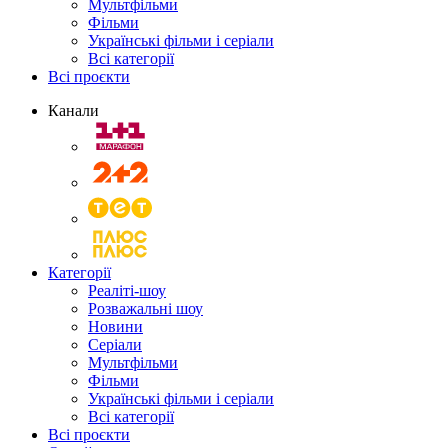
Мультфільми
Фільми
Українські фільми і серіали
Всі категорії
Всі проєкти
Канали
Категорії
Реаліті-шоу
Розважальні шоу
Новини
Серіали
Мультфільми
Фільми
Українські фільми і серіали
Всі категорії
Всі проєкти