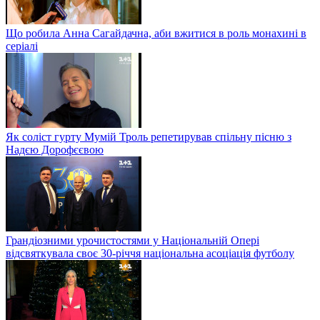
Що робила Анна Сагайдачна, аби вжитися в роль монахині в
серіалі
Як соліст гурту Мумій Троль репетирував спільну пісню з
Надєю Дорофєєвою
Грандіозними урочистостями у Національній Опері
відсвяткувала своє 30-річчя національна асоціація футболу