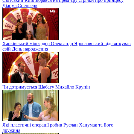
Світський Київ зібрався на прем’єру стрічки про принцесу
Діану «Спенсер»
Харківський мільярдер Олександр Ярославський відсвяткував
свій День народження
Чи дотримується Шабату Михайло Крупін
Які пластичні операції робив Руслан Ханумак та його
дружина