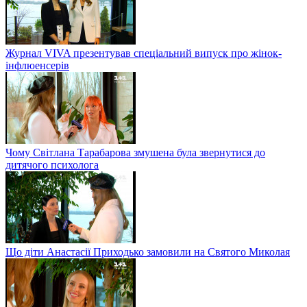
Журнал VIVA презентував спеціальний випуск про жінок-
інфлюенсерів
Чому Світлана Тарабарова змушена була звернутися до
дитячого психолога
Що діти Анастасії Приходько замовили на Святого Миколая