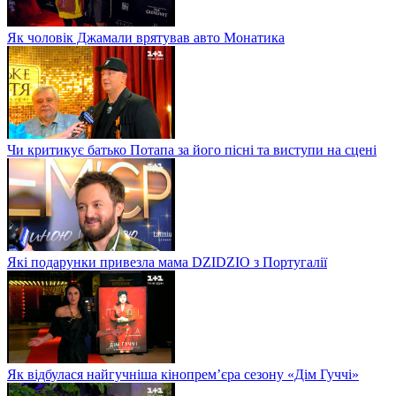
Як чоловік Джамали врятував авто Монатика
Чи критикує батько Потапа за його пісні та виступи на сцені
Які подарунки привезла мама DZIDZIO з Португалії
Як відбулася найгучніша кінопрем’єра сезону «Дім Гуччі»