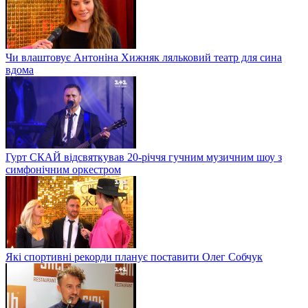
Чи влаштовує Антоніна Хижняк ляльковий театр для сина
вдома
Гурт СКАЙ відсвяткував 20-річчя гучним музичним шоу з
симфонічним оркестром
Які спортивні рекорди планує поставити Олег Собчук