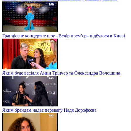
Грандіозне концертне шоу «Вечір прем’єр» відбулося в Києві
Яким буде весілля Анни Трінчер та Олександра Волошина
Яким брендам надає перевагу Надя Дорофєєва