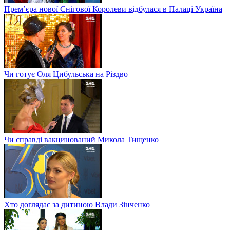
Прем’єра нової Снігової Королеви відбулася в Палаці Україна
Чи готує Оля Цибульська на Різдво
Чи справді вакцинований Микола Тищенко
Хто доглядає за дитиною Влади Зінченко