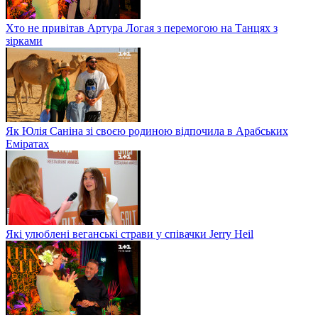
Хто не привітав Артура Логая з перемогою на Танцях з
зірками
Як Юлія Саніна зі своєю родиною відпочила в Арабських
Еміратах
Які улюблені веганські страви у співачки Jerry Heil