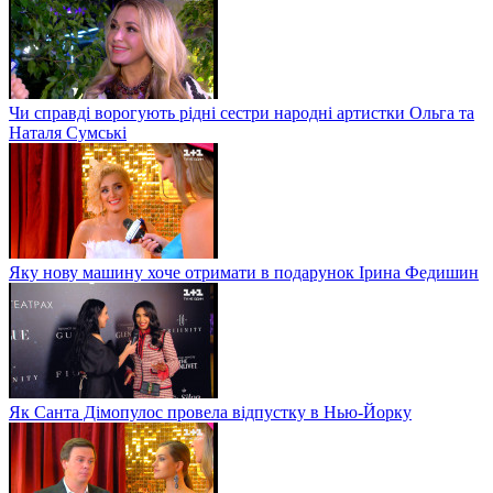
Чи справді ворогують рідні сестри народні артистки Ольга та
Наталя Сумські
Яку нову машину хоче отримати в подарунок Ірина Федишин
Як Санта Дімопулос провела відпустку в Нью-Йорку