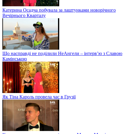
Катерина Осадча побувала за лаштунками новорічного
Вечірнього Кварталу
Що насправді не поділили НеАнгели – інтерв’ю з Славою
Камінською
Як Тіна Кароль провела час в Грузії