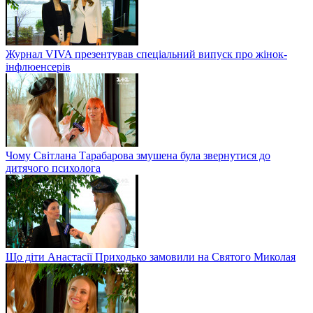
Журнал VIVA презентував спеціальний випуск про жінок-
інфлюенсерів
Чому Світлана Тарабарова змушена була звернутися до
дитячого психолога
Що діти Анастасії Приходько замовили на Святого Миколая