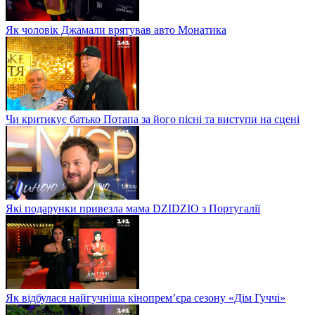
Як чоловік Джамали врятував авто Монатика
Чи критикує батько Потапа за його пісні та виступи на сцені
Які подарунки привезла мама DZIDZIO з Португалії
Як відбулася найгучніша кінопрем’єра сезону «Дім Гуччі»