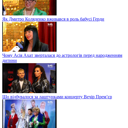
Як Дмитро Коляденко вживався в роль бабусі Герди
Чому Асія Ахат зверталася до астрологів перед народженням
дитини
Що відбувалося за лаштунками концерту Вечір Прем’єр