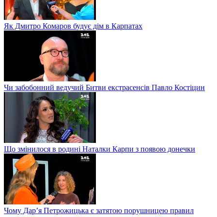
Як Дмитро Комаров будує дім в Карпатах
Чи забобонний ведучий Битви екстрасенсів Павло Костіцин
Що змінилося в родині Наталки Карпи з появою донечки
Чому Дар’я Петрожицька є затятою порушницею правил