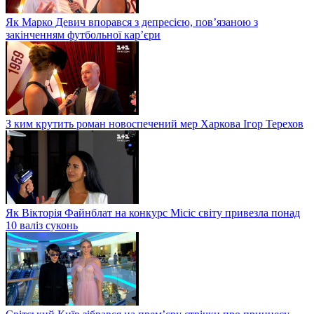
Як Марко Девич впорався з депресією, пов’язаною з
закінченням футбольної кар’єри
З ким крутить роман новоспечений мер Харкова Ігор Терехов
Як Вікторія Файнблат на конкурс Місіс світу привезла понад
10 валіз суконь