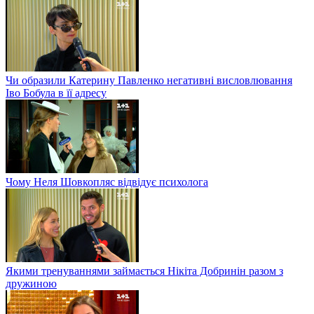
Чи образили Катерину Павленко негативні висловлювання
Іво Бобула в її адресу
Чому Неля Шовкопляс відвідує психолога
Якими тренуваннями займається Нікіта Добринін разом з
дружиною