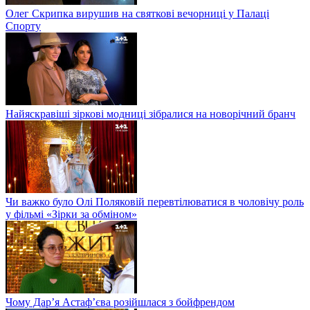
Олег Скрипка вирушив на святкові вечорниці у Палаці
Спорту
Найяскравіші зіркові модниці зібралися на новорічний бранч
Чи важко було Олі Поляковій перевтілюватися в чоловічу роль
у фільмі «Зірки за обміном»
Чому Дар’я Астаф’єва розійшлася з бойфрендом