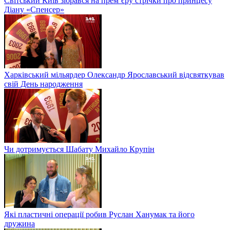
Світський Київ зібрався на прем’єру стрічки про принцесу
Діану «Спенсер»
Харківський мільярдер Олександр Ярославський відсвяткував
свій День народження
Чи дотримується Шабату Михайло Крупін
Які пластичні операції робив Руслан Ханумак та його
дружина