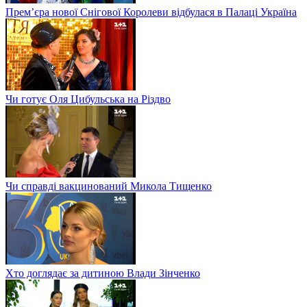
Прем’єра нової Снігової Королеви відбулася в Палаці Україна
Чи готує Оля Цибульська на Різдво
Чи справді вакцинований Микола Тищенко
Хто доглядає за дитиною Влади Зінченко