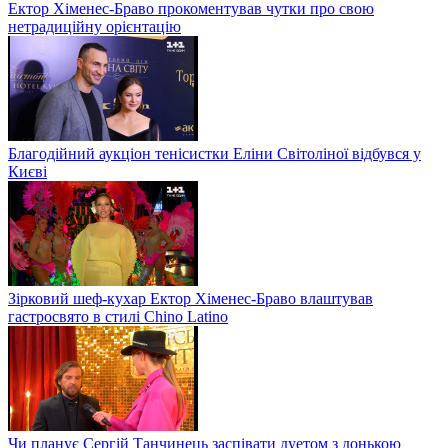
Ектор Хіменес-Браво прокоментував чутки про свою
нетрадиційну орієнтацію
Благодійний аукціон тенісистки Еліни Світоліної відбувся у
Києві
Зірковий шеф-кухар Ектор Хіменес-Браво влаштував
гастросвято в стилі Chino Latino
Чи планує Сергій Танчинець заспівати дуетом з донькою