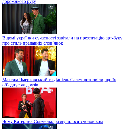
дорожнього руху
Відомі українки сучасності завітали на презентацію арт-буку
про стиль прадавніх слов’янок
Максим Чмерковський та Даніель Салем розповіли, що їх
об’єднує як друзів
Чому Катерина Сільченко розлучилося з чоловіком