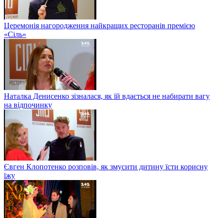
Церемонія нагородження найкращих ресторанів премією
«Сіль»
Наталка Денисенко зізналася, як їй вдається не набирати вагу
на відпочинку
Євген Клопотенко розповів, як змусити дитину їсти корисну
їжу