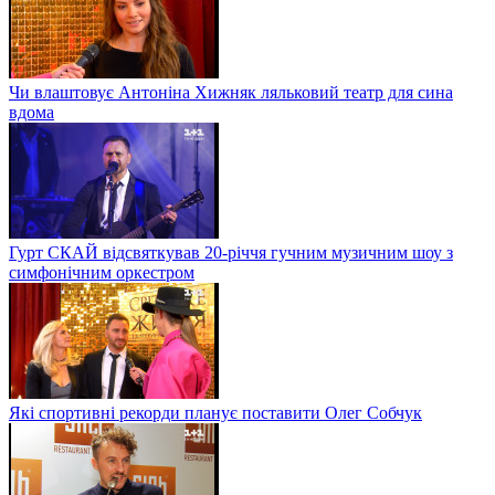
Чи влаштовує Антоніна Хижняк ляльковий театр для сина
вдома
Гурт СКАЙ відсвяткував 20-річчя гучним музичним шоу з
симфонічним оркестром
Які спортивні рекорди планує поставити Олег Собчук