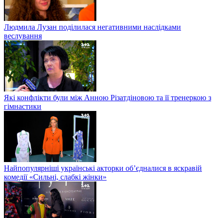
Людмила Лузан поділилася негативними наслідками
веслування
Які конфлікти були між Анною Різатдіновою та її тренеркою з
гімнастики
Найпопулярніші українські акторки об’єдналися в яскравій
комедії «Сильні, слабкі жінки»