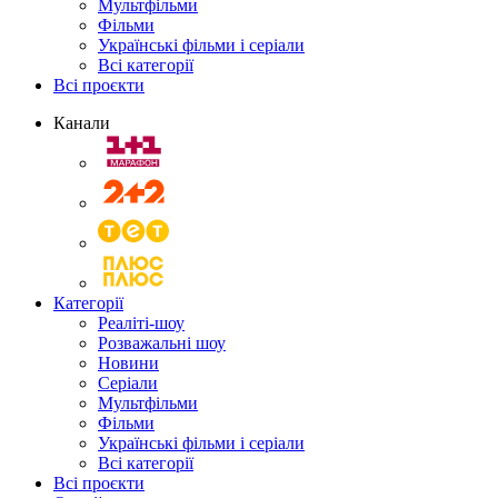
Мультфільми
Фільми
Українські фільми і серіали
Всі категорії
Всі проєкти
Канали
Категорії
Реаліті-шоу
Розважальні шоу
Новини
Серіали
Мультфільми
Фільми
Українські фільми і серіали
Всі категорії
Всі проєкти