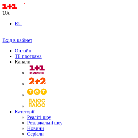
UA
RU
Вхід в кабінет
Онлайн
ТБ програма
Канали
Категорії
Реаліті-шоу
Розважальні шоу
Новини
Серіали