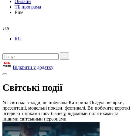
Онлайн
ТБ програма
Еще
UA
RU
Відкрити у додатку
Світські події
Усі світські заходи, де побувала Катерина Осадча: вечірки,
презентації, модельні покази, фестивалі. Ви побачите короткі
інтерв'ю з зірками шоу-бізнесу, відомими політиками та
іншими світськими персонами