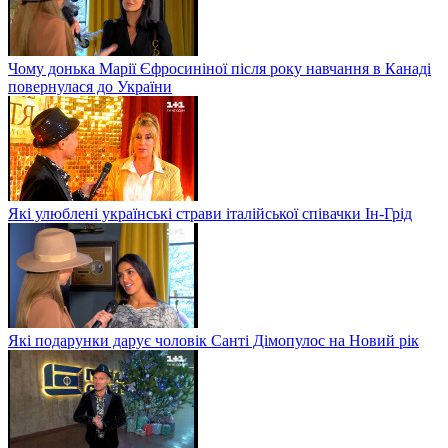
Чому донька Марії Єфросиніної після року навчання в Канаді
повернулася до України
Які улюблені українські страви італійської співачки Ін-Грід
Які подарунки дарує чоловік Санті Дімопулос на Новий рік