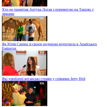
Хто не привітав Артура Логая з перемогою на Танцях з
зірками
Як Юлія Саніна зі своєю родиною відпочила в Арабських
Еміратах
Які улюблені веганські страви у співачки Jerry Heil