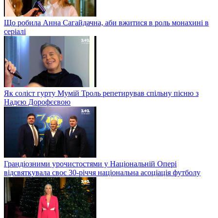
Що робила Анна Сагайдачна, аби вжитися в роль монахині в
серіалі
Як соліст гурту Мумій Троль репетирував спільну пісню з
Надєю Дорофєєвою
Грандіозними урочистостями у Національній Опері
відсвяткувала своє 30-річчя національна асоціація футболу