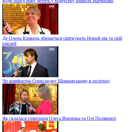
Куди цього року летить у відпустку Микола Матвієнко
Де Олена Кравець збирається святкувати Новий рік та свій
ювілей
Чи комфортно Олександру Шовковському в політиці
Як склалася співпраця Олега Винника та Олі Полякової