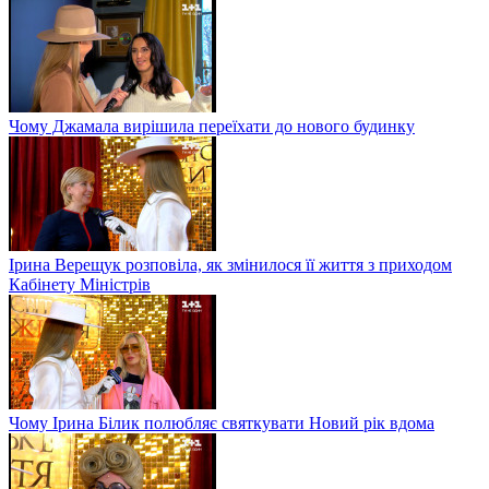
Чому Джамала вирішила переїхати до нового будинку
Ірина Верещук розповіла, як змінилося її життя з приходом
Кабінету Міністрів
Чому Ірина Білик полюбляє святкувати Новий рік вдома