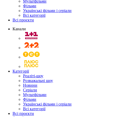
Мультфільми
Фільми
Українські фільми і серіали
Всі категорії
Всі проєкти
Канали
Категорії
Реаліті-шоу
Розважальні шоу
Новини
Серіали
Мультфільми
Фільми
Українські фільми і серіали
Всі категорії
Всі проєкти