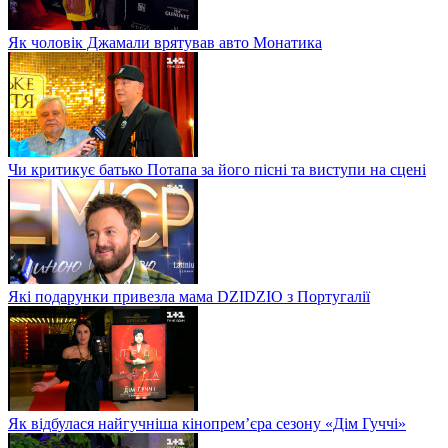
Як чоловік Джамали врятував авто Монатика
Чи критикує батько Потапа за його пісні та виступи на сцені
Які подарунки привезла мама DZIDZIO з Португалії
Як відбулася найгучніша кінопрем’єра сезону «Дім Гуччі»