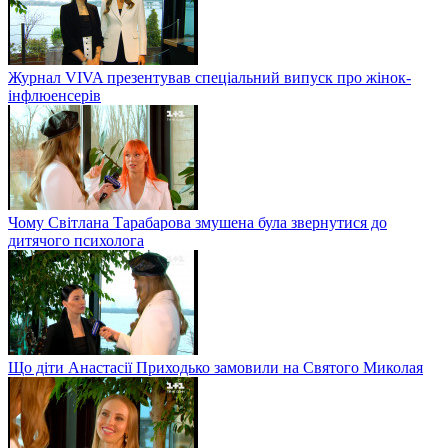
Журнал VIVA презентував спеціальний випуск про жінок-
інфлюенсерів
Чому Світлана Тарабарова змушена була звернутися до
дитячого психолога
Що діти Анастасії Приходько замовили на Святого Миколая