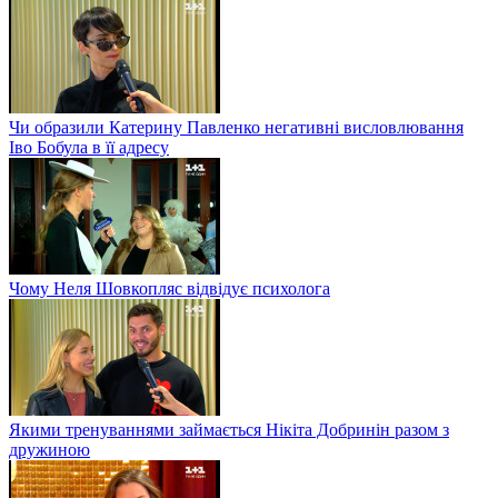
Чи образили Катерину Павленко негативні висловлювання
Іво Бобула в її адресу
Чому Неля Шовкопляс відвідує психолога
Якими тренуваннями займається Нікіта Добринін разом з
дружиною