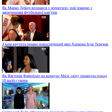
Як Марко Девич впорався з депресією, пов’язаною з
закінченням футбольної кар’єри
З ким крутить роман новоспечений мер Харкова Ігор Терехов
Як Вікторія Файнблат на конкурс Місіс світу привезла понад
10 валіз суконь