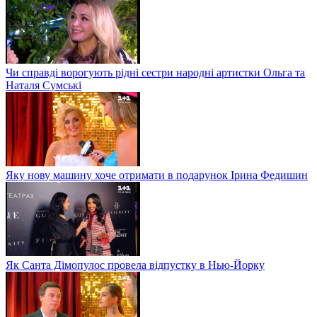
Чи справді ворогують рідні сестри народні артистки Ольга та
Наталя Сумські
Яку нову машину хоче отримати в подарунок Ірина Федишин
Як Санта Дімопулос провела відпустку в Нью-Йорку