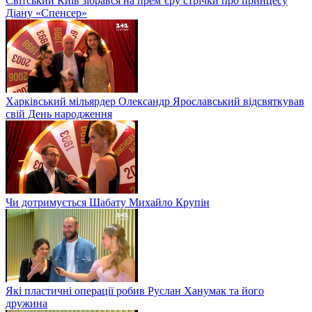
Світський Київ зібрався на прем’єру стрічки про принцесу
Діану «Спенсер»
Харківський мільярдер Олександр Ярославський відсвяткував
свій День народження
Чи дотримується Шабату Михайло Крупін
Які пластичні операції робив Руслан Ханумак та його
дружина