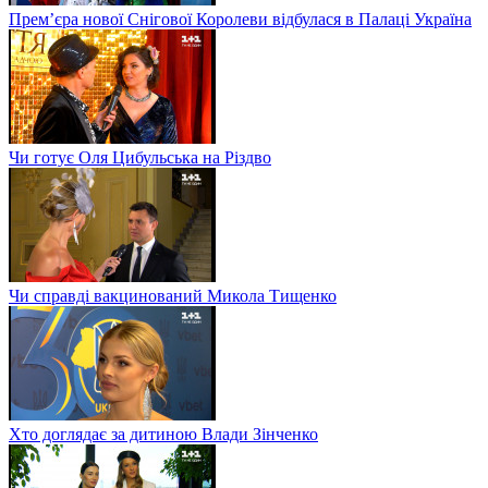
Прем’єра нової Снігової Королеви відбулася в Палаці Україна
Чи готує Оля Цибульська на Різдво
Чи справді вакцинований Микола Тищенко
Хто доглядає за дитиною Влади Зінченко