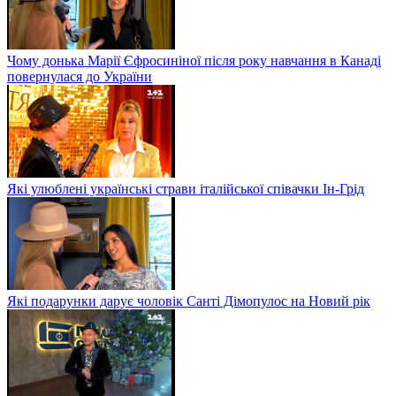
Чому донька Марії Єфросиніної після року навчання в Канаді
повернулася до України
Які улюблені українські страви італійської співачки Ін-Грід
Які подарунки дарує чоловік Санті Дімопулос на Новий рік