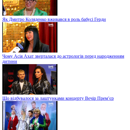
Як Дмитро Коляденко вживався в роль бабусі Герди
Чому Асія Ахат зверталася до астрологів перед народженням
дитини
Що відбувалося за лаштунками концерту Вечір Прем’єр