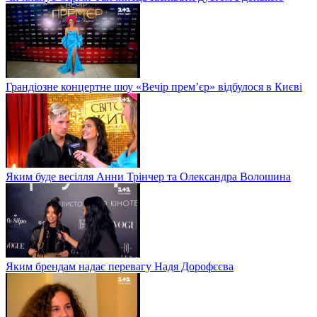
Грандіозне концертне шоу «Вечір прем’єр» відбулося в Києві
Яким буде весілля Анни Трінчер та Олександра Волошина
Яким брендам надає перевагу Надя Дорофєєва