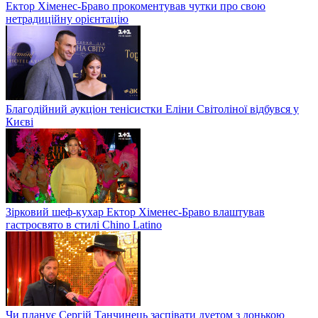
Ектор Хіменес-Браво прокоментував чутки про свою
нетрадиційну орієнтацію
Благодійний аукціон тенісистки Еліни Світоліної відбувся у
Києві
Зірковий шеф-кухар Ектор Хіменес-Браво влаштував
гастросвято в стилі Chino Latino
Чи планує Сергій Танчинець заспівати дуетом з донькою