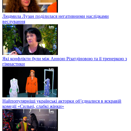
Людмила Лузан поділилася негативними наслідками
веслування
Які конфлікти були між Анною Різатдіновою та її тренеркою з
гімнастики
Найпопулярніші українські акторки об’єдналися в яскравій
комедії «Сильні, слабкі жінки»