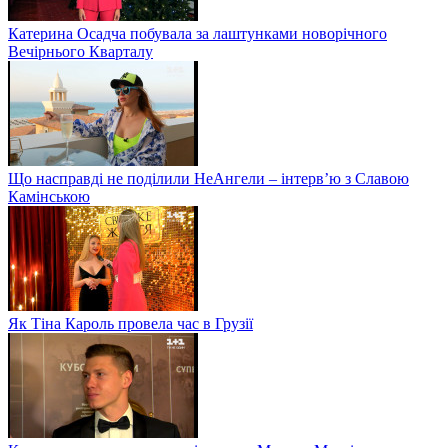
Катерина Осадча побувала за лаштунками новорічного
Вечірнього Кварталу
Що насправді не поділили НеАнгели – інтерв’ю з Славою
Камінською
Як Тіна Кароль провела час в Грузії