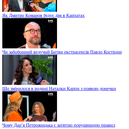
Як Дмитро Комаров будує дім в Карпатах
Чи забобонний ведучий Битви екстрасенсів Павло Костіцин
Що змінилося в родині Наталки Карпи з появою донечки
Чому Дар’я Петрожицька є затятою порушницею правил