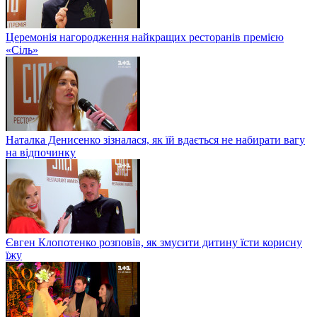
Церемонія нагородження найкращих ресторанів премією
«Сіль»
Наталка Денисенко зізналася, як їй вдається не набирати вагу
на відпочинку
Євген Клопотенко розповів, як змусити дитину їсти корисну
їжу