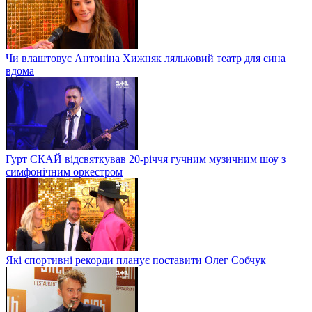
Чи влаштовує Антоніна Хижняк ляльковий театр для сина
вдома
Гурт СКАЙ відсвяткував 20-річчя гучним музичним шоу з
симфонічним оркестром
Які спортивні рекорди планує поставити Олег Собчук