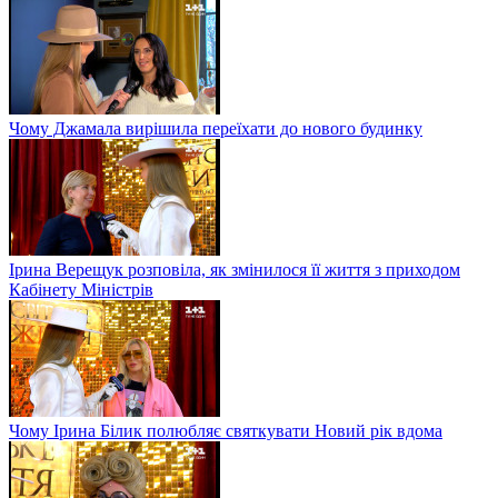
Чому Джамала вирішила переїхати до нового будинку
Ірина Верещук розповіла, як змінилося її життя з приходом
Кабінету Міністрів
Чому Ірина Білик полюбляє святкувати Новий рік вдома