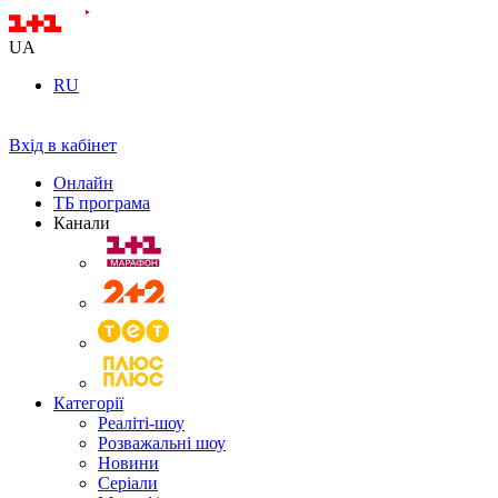
UA
RU
Вхід в кабінет
Онлайн
ТБ програма
Канали
Категорії
Реаліті-шоу
Розважальні шоу
Новини
Серіали