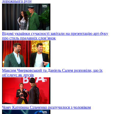
дорожнього руху
Відомі українки сучасності завітали на презентацію арт-буку
про стиль прадавніх слов’янок
Максим Чмерковський та Даніель Салем розповіли, що їх
об’єднує як друзів
Чому Катерина Сільченко розлучилося з чоловіком