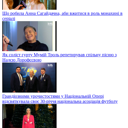
Що робила Анна Сагайдачна, аби вжитися в роль монахині в
серіалі
Як соліст гурту Мумій Троль репетирував спільну пісню з
Надєю Дорофєєвою
Грандіозними урочистостями у Національній Опері
відсвяткувала своє 30-річчя національна асоціація футболу