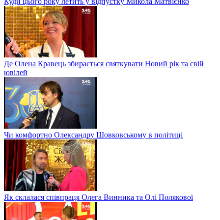
Куди цього року летить у відпустку Микола Матвієнко
Де Олена Кравець збирається святкувати Новий рік та свій
ювілей
Чи комфортно Олександру Шовковському в політиці
Як склалася співпраця Олега Винника та Олі Полякової