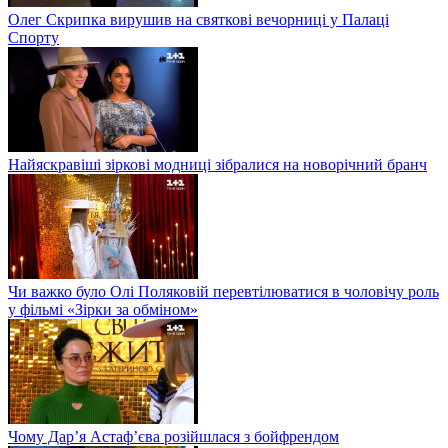
Олег Скрипка вирушив на святкові вечорниці у Палаці
Спорту
Найяскравіші зіркові модниці зібралися на новорічний бранч
Чи важко було Олі Поляковій перевтілюватися в чоловічу роль
у фільмі «Зірки за обміном»
Чому Дар’я Астаф’єва розійшлася з бойфрендом