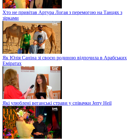
Хто не привітав Артура Логая з перемогою на Танцях з
зірками
Як Юлія Саніна зі своєю родиною відпочила в Арабських
Еміратах
Які улюблені веганські страви у співачки Jerry Heil