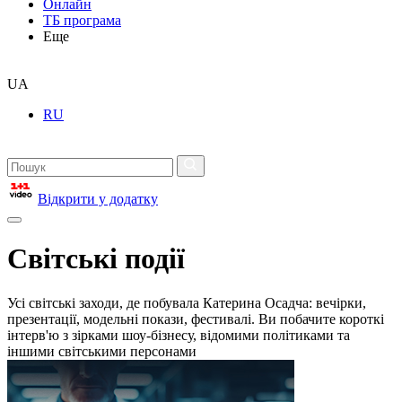
Онлайн
ТБ програма
Еще
UA
RU
Відкрити у додатку
Світські події
Усі світські заходи, де побувала Катерина Осадча: вечірки,
презентації, модельні покази, фестивалі. Ви побачите короткі
інтерв'ю з зірками шоу-бізнесу, відомими політиками та
іншими світськими персонами