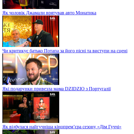
Як чоловік Джамали врятував авто Монатика
Чи критикує батько Потапа за його пісні та виступи на сцені
Які подарунки привезла мама DZIDZIO з Португалії
Як відбулася найгучніша кінопрем’єра сезону «Дім Гуччі»