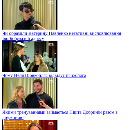
Чи образили Катерину Павленко негативні висловлювання
Іво Бобула в її адресу
Чому Неля Шовкопляс відвідує психолога
Якими тренуваннями займається Нікіта Добринін разом з
дружиною