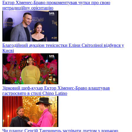
Ектор Хіменес-Браво прокоментував чутки про свою
нетрадиційну орієнтацію
Благодійний аукціон тенісистки Еліни Світоліної відбувся у
Києві
Зірковий шеф-кухар Ектор Хіменес-Браво влаштував
гастросвято в стилі Chino Latino
Чи планує Сергій Танчинець заспівати дуетом з донькою