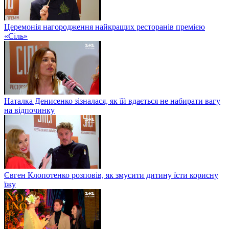
Церемонія нагородження найкращих ресторанів премією
«Сіль»
Наталка Денисенко зізналася, як їй вдається не набирати вагу
на відпочинку
Євген Клопотенко розповів, як змусити дитину їсти корисну
їжу