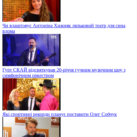
Чи влаштовує Антоніна Хижняк ляльковий театр для сина
вдома
Гурт СКАЙ відсвяткував 20-річчя гучним музичним шоу з
симфонічним оркестром
Які спортивні рекорди планує поставити Олег Собчук