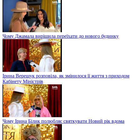
Чому Джамала вирішила переїхати до нового будинку
Ірина Верещук розповіла, як змінилося її життя з приходом
Кабінету Міністрів
Чому Ірина Білик полюбляє святкувати Новий рік вдома