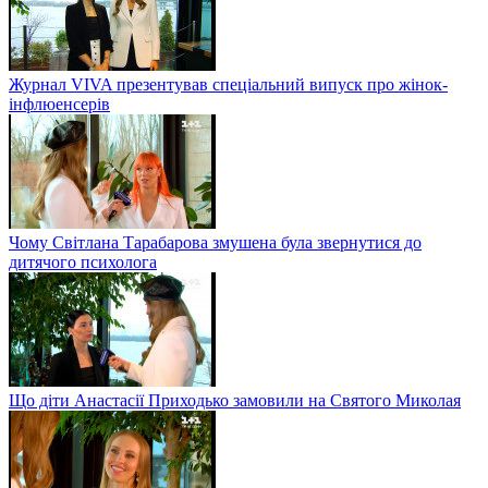
Журнал VIVA презентував спеціальний випуск про жінок-
інфлюенсерів
Чому Світлана Тарабарова змушена була звернутися до
дитячого психолога
Що діти Анастасії Приходько замовили на Святого Миколая