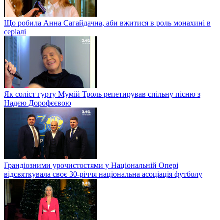
Що робила Анна Сагайдачна, аби вжитися в роль монахині в
серіалі
Як соліст гурту Мумій Троль репетирував спільну пісню з
Надєю Дорофєєвою
Грандіозними урочистостями у Національній Опері
відсвяткувала своє 30-річчя національна асоціація футболу