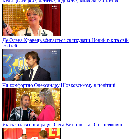
Куди цього року летить у відпустку Микола Матвієнко
Де Олена Кравець збирається святкувати Новий рік та свій
ювілей
Чи комфортно Олександру Шовковському в політиці
Як склалася співпраця Олега Винника та Олі Полякової