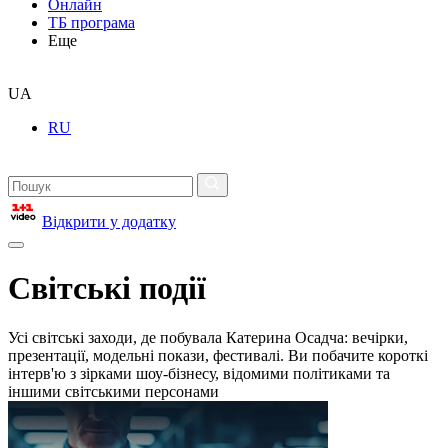
Онлайн
ТБ програма
Еще
UA
RU
Відкрити у додатку
Світські події
Усі світські заходи, де побувала Катерина Осадча: вечірки,
презентації, модельні покази, фестивалі. Ви побачите короткі
інтерв'ю з зірками шоу-бізнесу, відомими політиками та
іншими світськими персонами