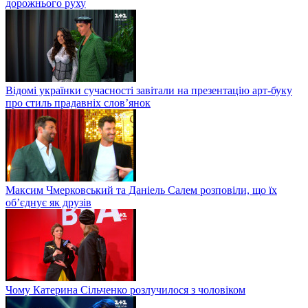
дорожнього руху
Відомі українки сучасності завітали на презентацію арт-буку
про стиль прадавніх слов’янок
Максим Чмерковський та Даніель Салем розповіли, що їх
об’єднує як друзів
Чому Катерина Сільченко розлучилося з чоловіком