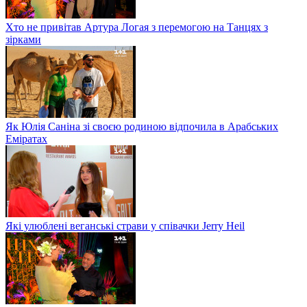
Хто не привітав Артура Логая з перемогою на Танцях з
зірками
Як Юлія Саніна зі своєю родиною відпочила в Арабських
Еміратах
Які улюблені веганські страви у співачки Jerry Heil