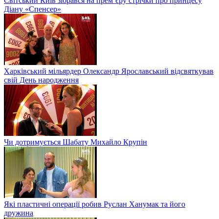
Світський Київ зібрався на прем’єру стрічки про принцесу
Діану «Спенсер»
Харківський мільярдер Олександр Ярославський відсвяткував
свій День народження
Чи дотримується Шабату Михайло Крупін
Які пластичні операції робив Руслан Ханумак та його
дружина