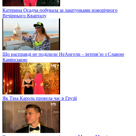
Катерина Осадча побувала за лаштунками новорічного
Вечірнього Кварталу
Що насправді не поділили НеАнгели – інтерв’ю з Славою
Камінською
Як Тіна Кароль провела час в Грузії