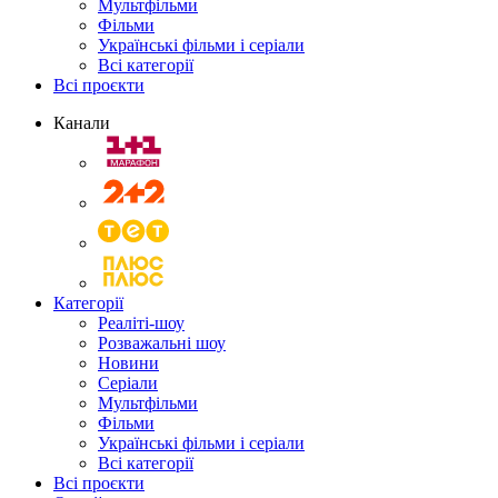
Мультфільми
Фільми
Українські фільми і серіали
Всі категорії
Всі проєкти
Канали
Категорії
Реаліті-шоу
Розважальні шоу
Новини
Серіали
Мультфільми
Фільми
Українські фільми і серіали
Всі категорії
Всі проєкти