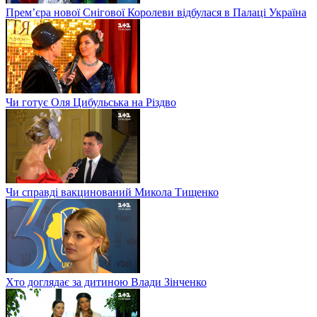
Прем’єра нової Снігової Королеви відбулася в Палаці Україна
Чи готує Оля Цибульська на Різдво
Чи справді вакцинований Микола Тищенко
Хто доглядає за дитиною Влади Зінченко