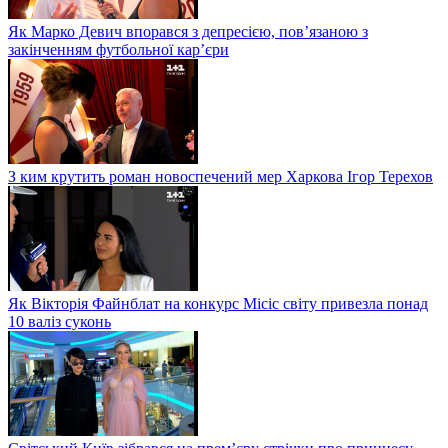
Як Марко Девич впорався з депресією, пов’язаною з
закінченням футбольної кар’єри
З ким крутить роман новоспечений мер Харкова Ігор Терехов
Як Вікторія Файнблат на конкурс Місіс світу привезла понад
10 валіз суконь