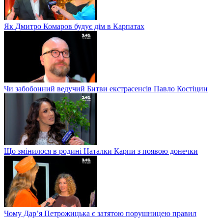
Як Дмитро Комаров будує дім в Карпатах
Чи забобонний ведучий Битви екстрасенсів Павло Костіцин
Що змінилося в родині Наталки Карпи з появою донечки
Чому Дар’я Петрожицька є затятою порушницею правил