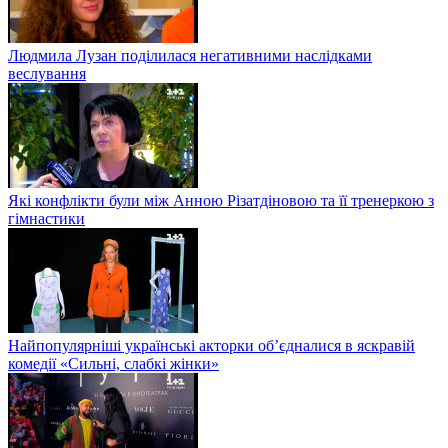
Людмила Лузан поділилася негативними наслідками
веслування
Які конфлікти були між Анною Різатдіновою та її тренеркою з
гімнастики
Найпопулярніші українські акторки об’єдналися в яскравій
комедії «Сильні, слабкі жінки»