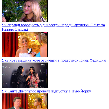
Чи справді ворогують рідні сестри народні артистки Ольга та
Наталя Сумські
Яку нову машину хоче отримати в подарунок Ірина Федишин
Як Санта Дімопулос провела відпустку в Нью-Йорку