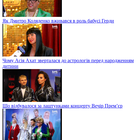
Як Дмитро Коляденко вживався в роль бабусі Герди
Чому Асія Ахат зверталася до астрологів перед народженням
дитини
Що відбувалося за лаштунками концерту Вечір Прем’єр