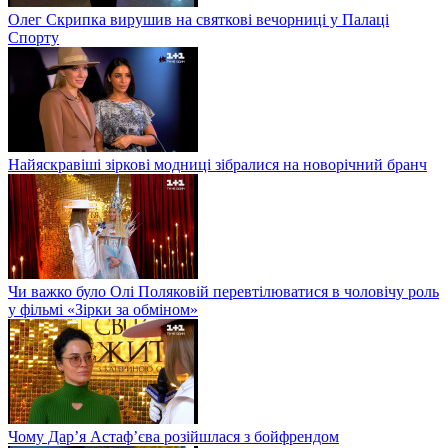
Олег Скрипка вирушив на святкові вечорниці у Палаці
Спорту
Найяскравіші зіркові модниці зібралися на новорічний бранч
Чи важко було Олі Поляковій перевтілюватися в чоловічу роль
у фільмі «Зірки за обміном»
Чому Дар’я Астаф’єва розійшлася з бойфрендом