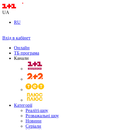
UA
RU
Вхід в кабінет
Онлайн
ТБ програма
Канали
Категорії
Реаліті-шоу
Розважальні шоу
Новини
Серіали