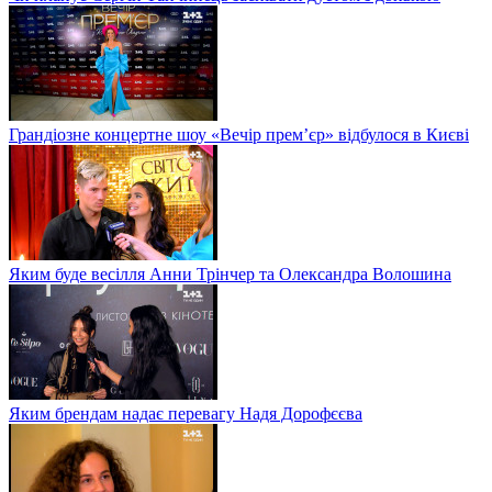
Грандіозне концертне шоу «Вечір прем’єр» відбулося в Києві
Яким буде весілля Анни Трінчер та Олександра Волошина
Яким брендам надає перевагу Надя Дорофєєва