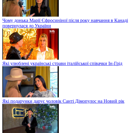
Чому донька Марії Єфросиніної після року навчання в Канаді
повернулася до України
Які улюблені українські страви італійської співачки Ін-Грід
Які подарунки дарує чоловік Санті Дімопулос на Новий рік