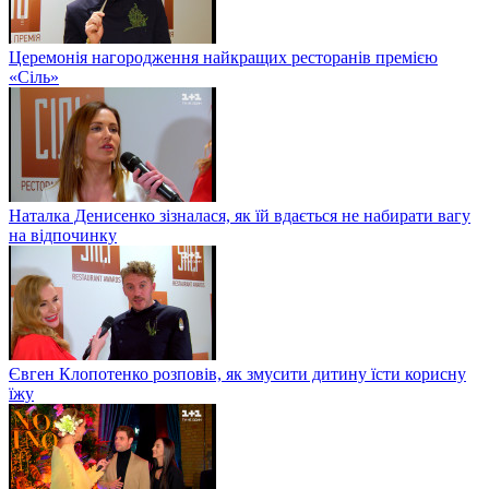
Церемонія нагородження найкращих ресторанів премією
«Сіль»
Наталка Денисенко зізналася, як їй вдається не набирати вагу
на відпочинку
Євген Клопотенко розповів, як змусити дитину їсти корисну
їжу