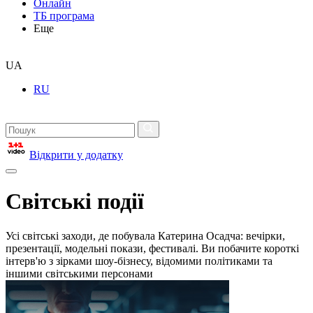
Онлайн
ТБ програма
Еще
UA
RU
Відкрити у додатку
Світські події
Усі світські заходи, де побувала Катерина Осадча: вечірки,
презентації, модельні покази, фестивалі. Ви побачите короткі
інтерв'ю з зірками шоу-бізнесу, відомими політиками та
іншими світськими персонами