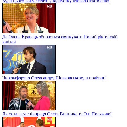
Куди цього року летить у відпустку Микола Матвієнко
Де Олена Кравець збирається святкувати Новий рік та свій
ювілей
Чи комфортно Олександру Шовковському в політиці
Як склалася співпраця Олега Винника та Олі Полякової