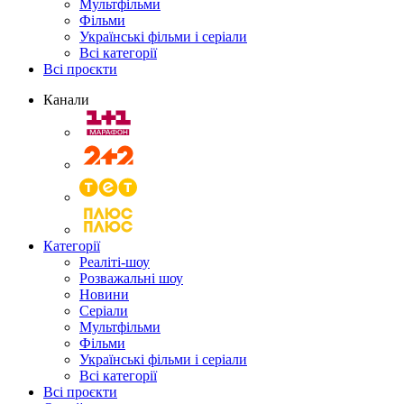
Мультфільми
Фільми
Українські фільми і серіали
Всі категорії
Всі проєкти
Канали
Категорії
Реаліті-шоу
Розважальні шоу
Новини
Серіали
Мультфільми
Фільми
Українські фільми і серіали
Всі категорії
Всі проєкти