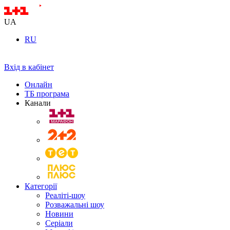
UA
RU
Вхід в кабінет
Онлайн
ТБ програма
Канали
Категорії
Реаліті-шоу
Розважальні шоу
Новини
Серіали