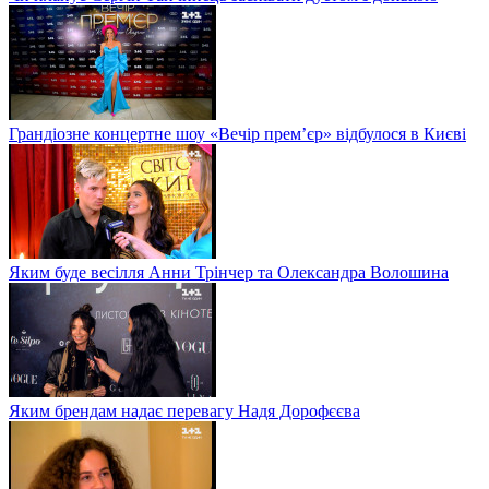
Грандіозне концертне шоу «Вечір прем’єр» відбулося в Києві
Яким буде весілля Анни Трінчер та Олександра Волошина
Яким брендам надає перевагу Надя Дорофєєва