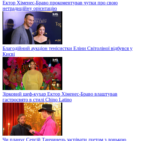
Ектор Хіменес-Браво прокоментував чутки про свою
нетрадиційну орієнтацію
Благодійний аукціон тенісистки Еліни Світоліної відбувся у
Києві
Зірковий шеф-кухар Ектор Хіменес-Браво влаштував
гастросвято в стилі Chino Latino
Чи планує Сергій Танчинець заспівати дуетом з донькою