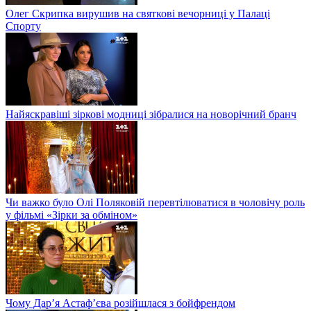
Олег Скрипка вирушив на святкові вечорниці у Палаці
Спорту
Найяскравіші зіркові модниці зібралися на новорічний бранч
Чи важко було Олі Поляковій перевтілюватися в чоловічу роль
у фільмі «Зірки за обміном»
Чому Дар’я Астаф’єва розійшлася з бойфрендом