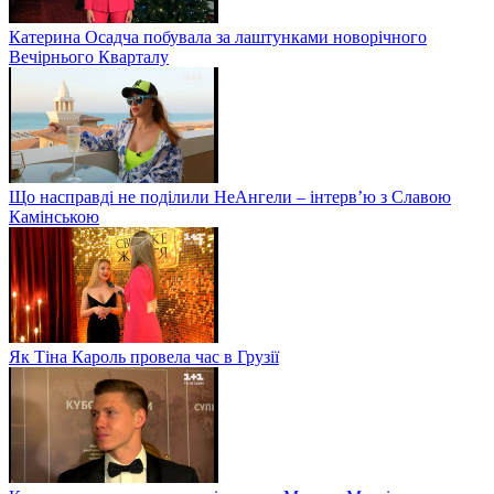
Катерина Осадча побувала за лаштунками новорічного
Вечірнього Кварталу
Що насправді не поділили НеАнгели – інтерв’ю з Славою
Камінською
Як Тіна Кароль провела час в Грузії