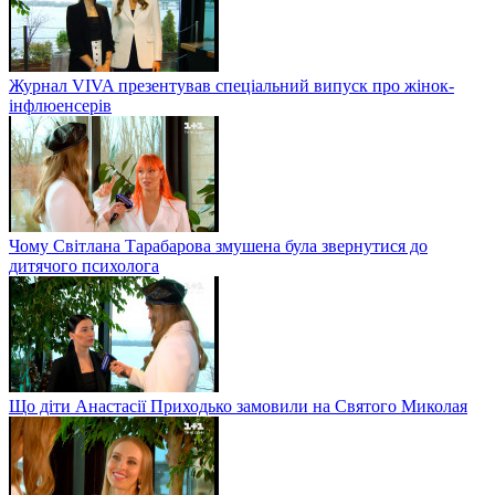
Журнал VIVA презентував спеціальний випуск про жінок-
інфлюенсерів
Чому Світлана Тарабарова змушена була звернутися до
дитячого психолога
Що діти Анастасії Приходько замовили на Святого Миколая