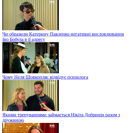
Чи образили Катерину Павленко негативні висловлювання
Іво Бобула в її адресу
Чому Неля Шовкопляс відвідує психолога
Якими тренуваннями займається Нікіта Добринін разом з
дружиною