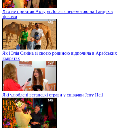
Хто не привітав Артура Логая з перемогою на Танцях з
зірками
Як Юлія Саніна зі своєю родиною відпочила в Арабських
Еміратах
Які улюблені веганські страви у співачки Jerry Heil