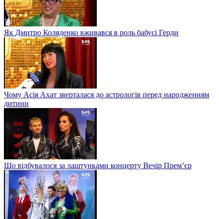
Як Дмитро Коляденко вживався в роль бабусі Герди
Чому Асія Ахат зверталася до астрологів перед народженням
дитини
Що відбувалося за лаштунками концерту Вечір Прем’єр