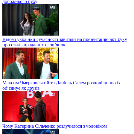
дорожнього руху
Відомі українки сучасності завітали на презентацію арт-буку
про стиль прадавніх слов’янок
Максим Чмерковський та Даніель Салем розповіли, що їх
об’єднує як друзів
Чому Катерина Сільченко розлучилося з чоловіком