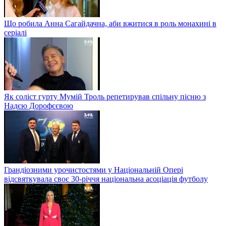
Що робила Анна Сагайдачна, аби вжитися в роль монахині в
серіалі
Як соліст гурту Мумій Троль репетирував спільну пісню з
Надєю Дорофєєвою
Грандіозними урочистостями у Національній Опері
відсвяткувала своє 30-річчя національна асоціація футболу