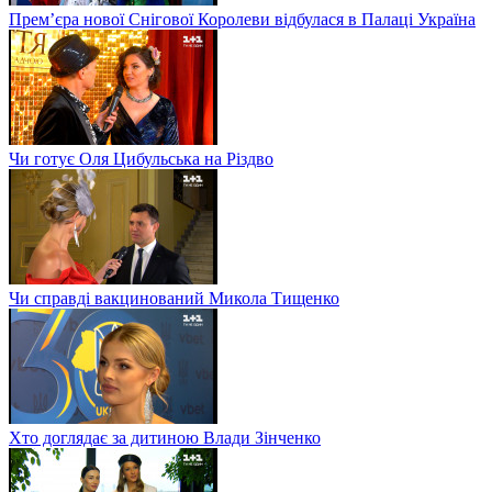
Прем’єра нової Снігової Королеви відбулася в Палаці Україна
Чи готує Оля Цибульська на Різдво
Чи справді вакцинований Микола Тищенко
Хто доглядає за дитиною Влади Зінченко