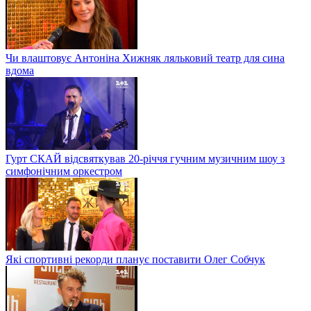
Чи влаштовує Антоніна Хижняк ляльковий театр для сина
вдома
Гурт СКАЙ відсвяткував 20-річчя гучним музичним шоу з
симфонічним оркестром
Які спортивні рекорди планує поставити Олег Собчук