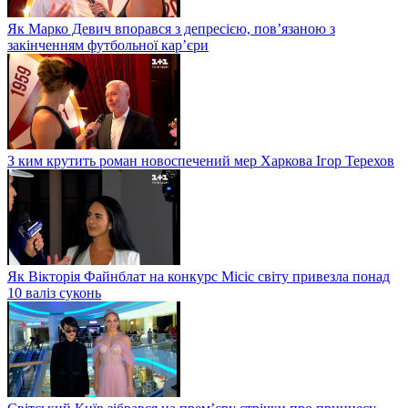
Як Марко Девич впорався з депресією, пов’язаною з
закінченням футбольної кар’єри
З ким крутить роман новоспечений мер Харкова Ігор Терехов
Як Вікторія Файнблат на конкурс Місіс світу привезла понад
10 валіз суконь