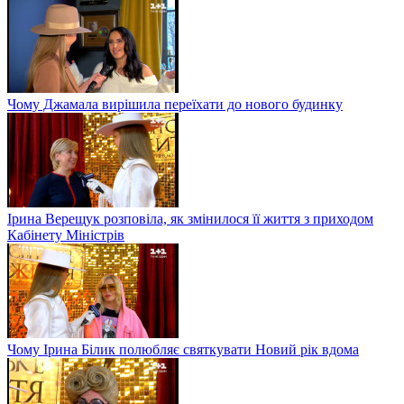
Чому Джамала вирішила переїхати до нового будинку
Ірина Верещук розповіла, як змінилося її життя з приходом
Кабінету Міністрів
Чому Ірина Білик полюбляє святкувати Новий рік вдома