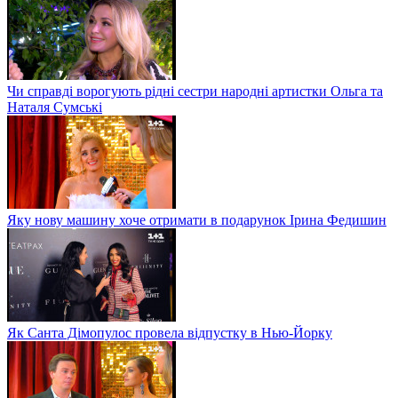
Чи справді ворогують рідні сестри народні артистки Ольга та
Наталя Сумські
Яку нову машину хоче отримати в подарунок Ірина Федишин
Як Санта Дімопулос провела відпустку в Нью-Йорку