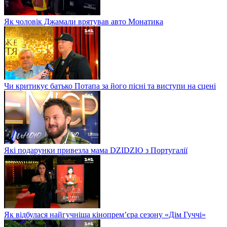
Як чоловік Джамали врятував авто Монатика
Чи критикує батько Потапа за його пісні та виступи на сцені
Які подарунки привезла мама DZIDZIO з Португалії
Як відбулася найгучніша кінопрем’єра сезону «Дім Гуччі»