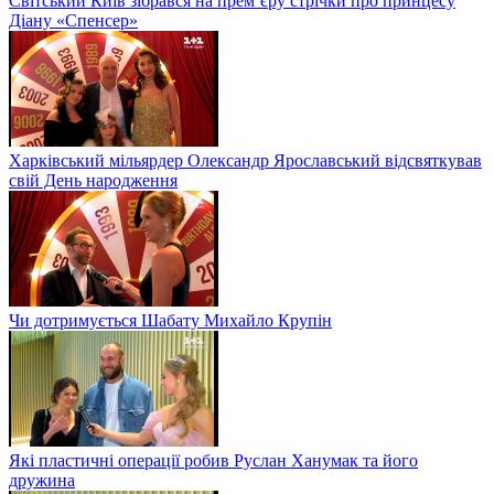
Світський Київ зібрався на прем’єру стрічки про принцесу
Діану «Спенсер»
Харківський мільярдер Олександр Ярославський відсвяткував
свій День народження
Чи дотримується Шабату Михайло Крупін
Які пластичні операції робив Руслан Ханумак та його
дружина