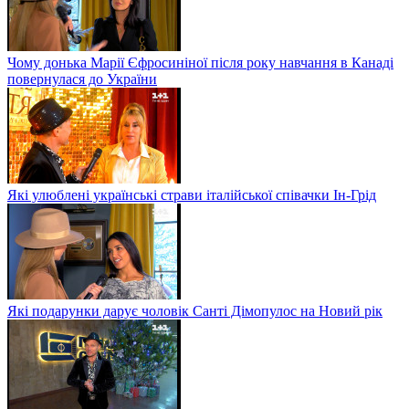
Чому донька Марії Єфросиніної після року навчання в Канаді
повернулася до України
Які улюблені українські страви італійської співачки Ін-Грід
Які подарунки дарує чоловік Санті Дімопулос на Новий рік