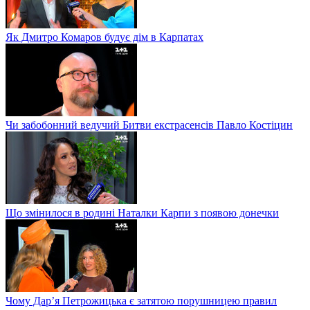
Як Дмитро Комаров будує дім в Карпатах
Чи забобонний ведучий Битви екстрасенсів Павло Костіцин
Що змінилося в родині Наталки Карпи з появою донечки
Чому Дар’я Петрожицька є затятою порушницею правил