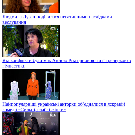
Людмила Лузан поділилася негативними наслідками
веслування
Які конфлікти були між Анною Різатдіновою та її тренеркою з
гімнастики
Найпопулярніші українські акторки об’єдналися в яскравій
комедії «Сильні, слабкі жінки»