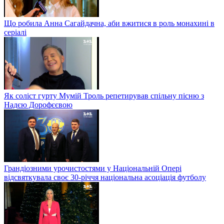
Що робила Анна Сагайдачна, аби вжитися в роль монахині в
серіалі
Як соліст гурту Мумій Троль репетирував спільну пісню з
Надєю Дорофєєвою
Грандіозними урочистостями у Національній Опері
відсвяткувала своє 30-річчя національна асоціація футболу