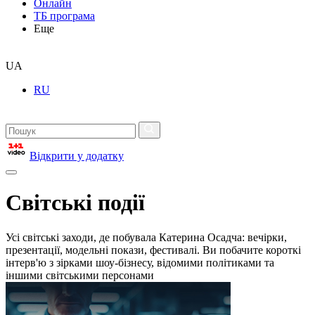
Онлайн
ТБ програма
Еще
UA
RU
Відкрити у додатку
Світські події
Усі світські заходи, де побувала Катерина Осадча: вечірки,
презентації, модельні покази, фестивалі. Ви побачите короткі
інтерв'ю з зірками шоу-бізнесу, відомими політиками та
іншими світськими персонами