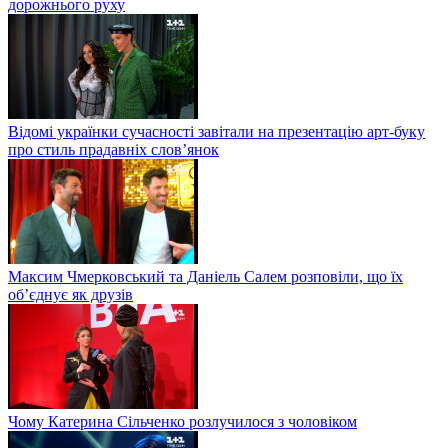
дорожнього руху
Відомі українки сучасності завітали на презентацію арт-буку
про стиль прадавніх слов’янок
Максим Чмерковський та Даніель Салем розповіли, що їх
об’єднує як друзів
Чому Катерина Сільченко розлучилося з чоловіком