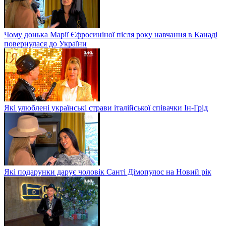
Чому донька Марії Єфросиніної після року навчання в Канаді
повернулася до України
Які улюблені українські страви італійської співачки Ін-Грід
Які подарунки дарує чоловік Санті Дімопулос на Новий рік