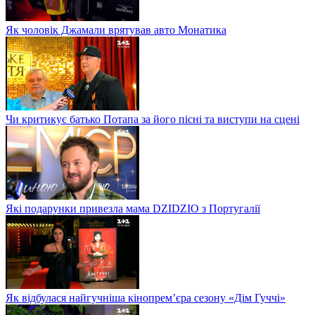
Як чоловік Джамали врятував авто Монатика
Чи критикує батько Потапа за його пісні та виступи на сцені
Які подарунки привезла мама DZIDZIO з Португалії
Як відбулася найгучніша кінопрем’єра сезону «Дім Гуччі»