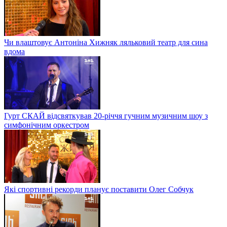
Чи влаштовує Антоніна Хижняк ляльковий театр для сина
вдома
Гурт СКАЙ відсвяткував 20-річчя гучним музичним шоу з
симфонічним оркестром
Які спортивні рекорди планує поставити Олег Собчук