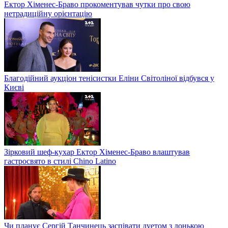
Ектор Хіменес-Браво прокоментував чутки про свою
нетрадиційну орієнтацію
Благодійний аукціон тенісистки Еліни Світоліної відбувся у
Києві
Зірковий шеф-кухар Ектор Хіменес-Браво влаштував
гастросвято в стилі Chino Latino
Чи планує Сергій Танчинець заспівати дуетом з донькою