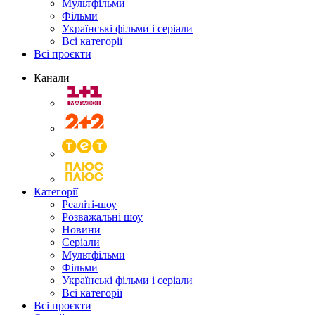
Мультфільми
Фільми
Українські фільми і серіали
Всі категорії
Всі проєкти
Канали
Категорії
Реаліті-шоу
Розважальні шоу
Новини
Серіали
Мультфільми
Фільми
Українські фільми і серіали
Всі категорії
Всі проєкти