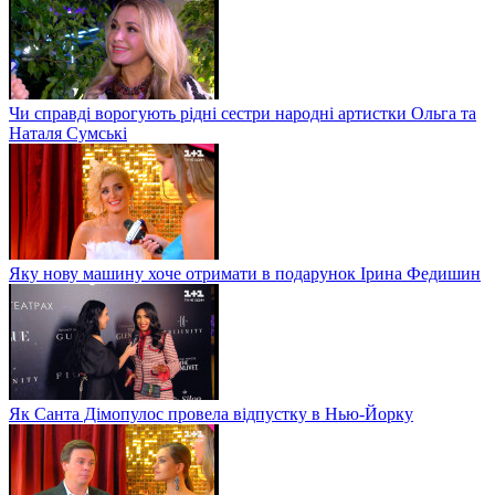
Чи справді ворогують рідні сестри народні артистки Ольга та
Наталя Сумські
Яку нову машину хоче отримати в подарунок Ірина Федишин
Як Санта Дімопулос провела відпустку в Нью-Йорку