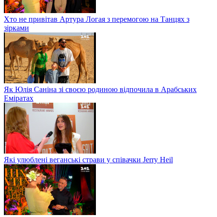
Хто не привітав Артура Логая з перемогою на Танцях з
зірками
Як Юлія Саніна зі своєю родиною відпочила в Арабських
Еміратах
Які улюблені веганські страви у співачки Jerry Heil