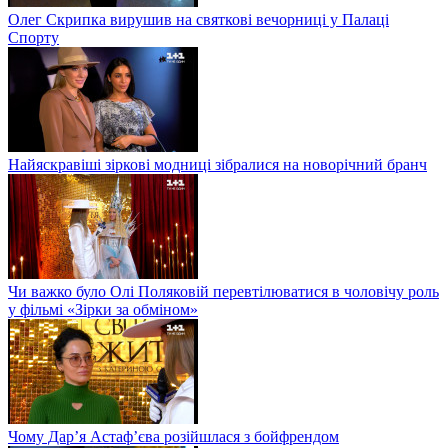
Олег Скрипка вирушив на святкові вечорниці у Палаці
Спорту
Найяскравіші зіркові модниці зібралися на новорічний бранч
Чи важко було Олі Поляковій перевтілюватися в чоловічу роль
у фільмі «Зірки за обміном»
Чому Дар’я Астаф’єва розійшлася з бойфрендом