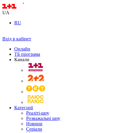
UA
RU
Вхід в кабінет
Онлайн
ТБ програма
Канали
Категорії
Реаліті-шоу
Розважальні шоу
Новини
Серіали