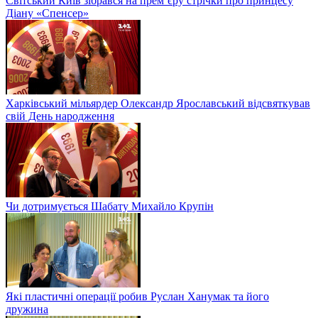
Світський Київ зібрався на прем’єру стрічки про принцесу
Діану «Спенсер»
Харківський мільярдер Олександр Ярославський відсвяткував
свій День народження
Чи дотримується Шабату Михайло Крупін
Які пластичні операції робив Руслан Ханумак та його
дружина