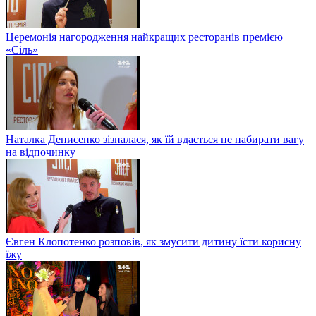
Церемонія нагородження найкращих ресторанів премією
«Сіль»
Наталка Денисенко зізналася, як їй вдається не набирати вагу
на відпочинку
Євген Клопотенко розповів, як змусити дитину їсти корисну
їжу