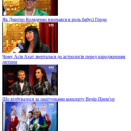
Як Дмитро Коляденко вживався в роль бабусі Герди
Чому Асія Ахат зверталася до астрологів перед народженням
дитини
Що відбувалося за лаштунками концерту Вечір Прем’єр