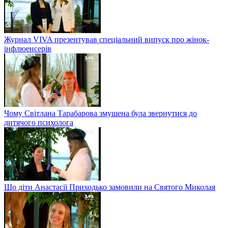
Журнал VIVA презентував спеціальний випуск про жінок-
інфлюенсерів
Чому Світлана Тарабарова змушена була звернутися до
дитячого психолога
Що діти Анастасії Приходько замовили на Святого Миколая