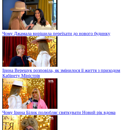
Чому Джамала вирішила переїхати до нового будинку
Ірина Верещук розповіла, як змінилося її життя з приходом
Кабінету Міністрів
Чому Ірина Білик полюбляє святкувати Новий рік вдома