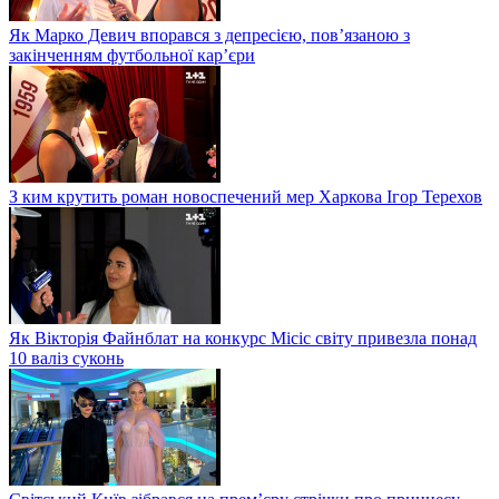
Як Марко Девич впорався з депресією, пов’язаною з
закінченням футбольної кар’єри
З ким крутить роман новоспечений мер Харкова Ігор Терехов
Як Вікторія Файнблат на конкурс Місіс світу привезла понад
10 валіз суконь