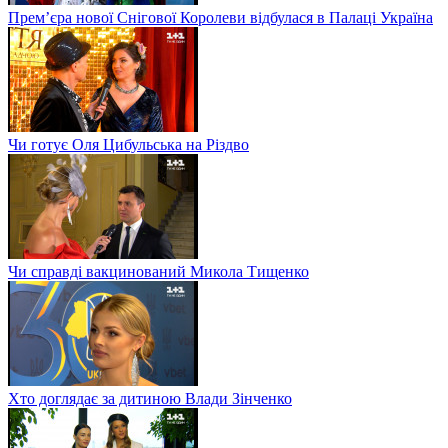
Прем’єра нової Снігової Королеви відбулася в Палаці Україна
Чи готує Оля Цибульська на Різдво
Чи справді вакцинований Микола Тищенко
Хто доглядає за дитиною Влади Зінченко