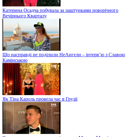
Катерина Осадча побувала за лаштунками новорічного
Вечірнього Кварталу
Що насправді не поділили НеАнгели – інтерв’ю з Славою
Камінською
Як Тіна Кароль провела час в Грузії