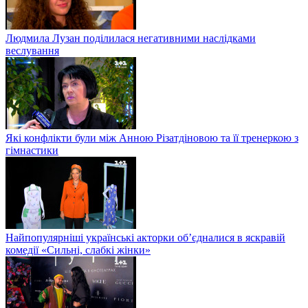
Людмила Лузан поділилася негативними наслідками
веслування
Які конфлікти були між Анною Різатдіновою та її тренеркою з
гімнастики
Найпопулярніші українські акторки об’єдналися в яскравій
комедії «Сильні, слабкі жінки»