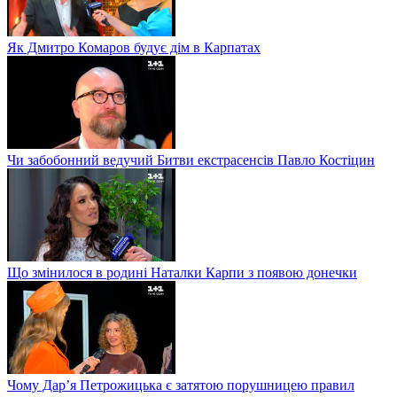
Як Дмитро Комаров будує дім в Карпатах
Чи забобонний ведучий Битви екстрасенсів Павло Костіцин
Що змінилося в родині Наталки Карпи з появою донечки
Чому Дар’я Петрожицька є затятою порушницею правил