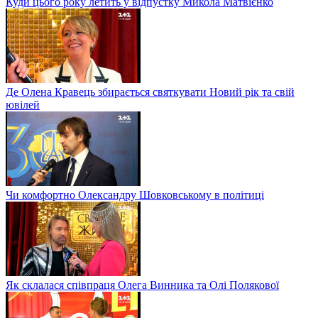
Куди цього року летить у відпустку Микола Матвієнко
Де Олена Кравець збирається святкувати Новий рік та свій
ювілей
Чи комфортно Олександру Шовковському в політиці
Як склалася співпраця Олега Винника та Олі Полякової