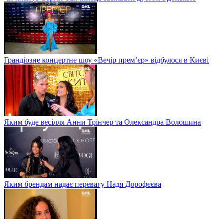
Грандіозне концертне шоу «Вечір прем’єр» відбулося в Києві
Яким буде весілля Анни Трінчер та Олександра Волошина
Яким брендам надає перевагу Надя Дорофєєва