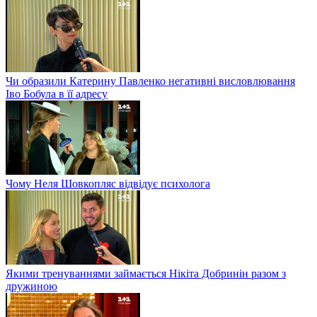
Чи образили Катерину Павленко негативні висловлювання
Іво Бобула в її адресу
Чому Неля Шовкопляс відвідує психолога
Якими тренуваннями займається Нікіта Добринін разом з
дружиною