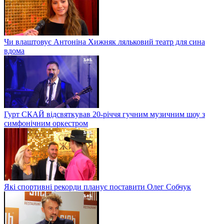
Чи влаштовує Антоніна Хижняк ляльковий театр для сина
вдома
Гурт СКАЙ відсвяткував 20-річчя гучним музичним шоу з
симфонічним оркестром
Які спортивні рекорди планує поставити Олег Собчук