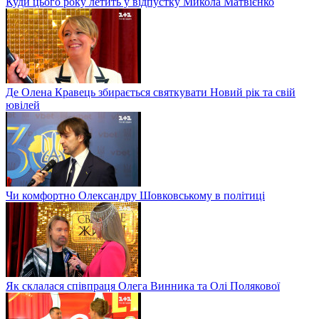
Куди цього року летить у відпустку Микола Матвієнко
Де Олена Кравець збирається святкувати Новий рік та свій
ювілей
Чи комфортно Олександру Шовковському в політиці
Як склалася співпраця Олега Винника та Олі Полякової