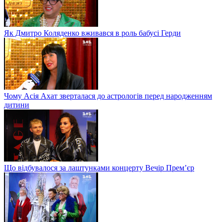
Як Дмитро Коляденко вживався в роль бабусі Герди
Чому Асія Ахат зверталася до астрологів перед народженням
дитини
Що відбувалося за лаштунками концерту Вечір Прем’єр