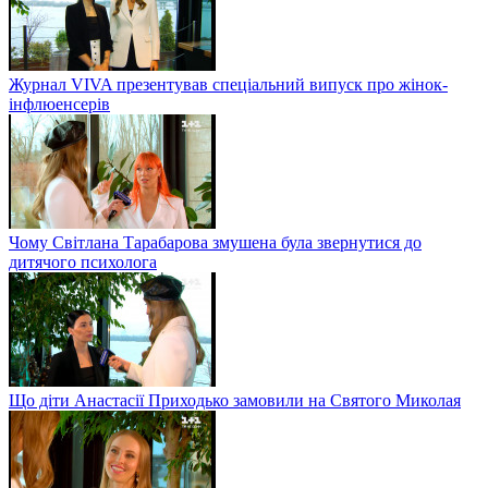
Журнал VIVA презентував спеціальний випуск про жінок-
інфлюенсерів
Чому Світлана Тарабарова змушена була звернутися до
дитячого психолога
Що діти Анастасії Приходько замовили на Святого Миколая