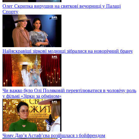
Олег Скрипка вирушив на святкові вечорниці у Палаці
Спорту
Найяскравіші зіркові модниці зібралися на новорічний бранч
Чи важко було Олі Поляковій перевтілюватися в чоловічу роль
у фільмі «Зірки за обміном»
Чому Дар’я Астаф’єва розійшлася з бойфрендом