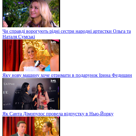
Чи справді ворогують рідні сестри народні артистки Ольга та
Наталя Сумські
Яку нову машину хоче отримати в подарунок Ірина Федишин
Як Санта Дімопулос провела відпустку в Нью-Йорку