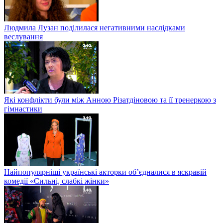
Людмила Лузан поділилася негативними наслідками
веслування
Які конфлікти були між Анною Різатдіновою та її тренеркою з
гімнастики
Найпопулярніші українські акторки об’єдналися в яскравій
комедії «Сильні, слабкі жінки»