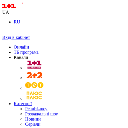
UA
RU
Вхід в кабінет
Онлайн
ТБ програма
Канали
Категорії
Реаліті-шоу
Розважальні шоу
Новини
Серіали