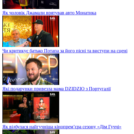
Як чоловік Джамали врятував авто Монатика
Чи критикує батько Потапа за його пісні та виступи на сцені
Які подарунки привезла мама DZIDZIO з Португалії
Як відбулася найгучніша кінопрем’єра сезону «Дім Гуччі»