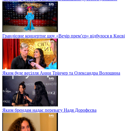
Грандіозне концертне шоу «Вечір прем’єр» відбулося в Києві
Яким буде весілля Анни Трінчер та Олександра Волошина
Яким брендам надає перевагу Надя Дорофєєва