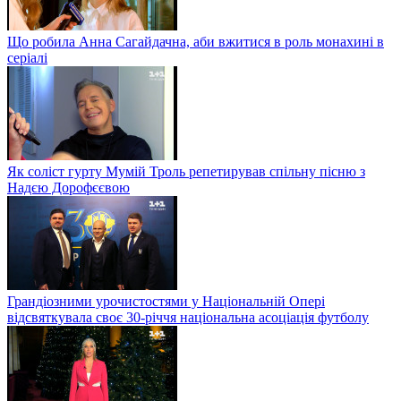
Що робила Анна Сагайдачна, аби вжитися в роль монахині в
серіалі
Як соліст гурту Мумій Троль репетирував спільну пісню з
Надєю Дорофєєвою
Грандіозними урочистостями у Національній Опері
відсвяткувала своє 30-річчя національна асоціація футболу