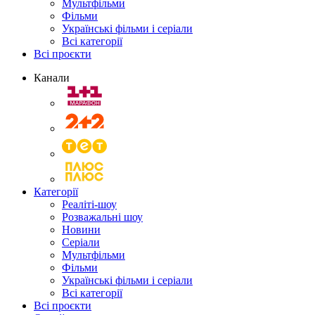
Мультфільми
Фільми
Українські фільми і серіали
Всі категорії
Всі проєкти
Канали
Категорії
Реаліті-шоу
Розважальні шоу
Новини
Серіали
Мультфільми
Фільми
Українські фільми і серіали
Всі категорії
Всі проєкти