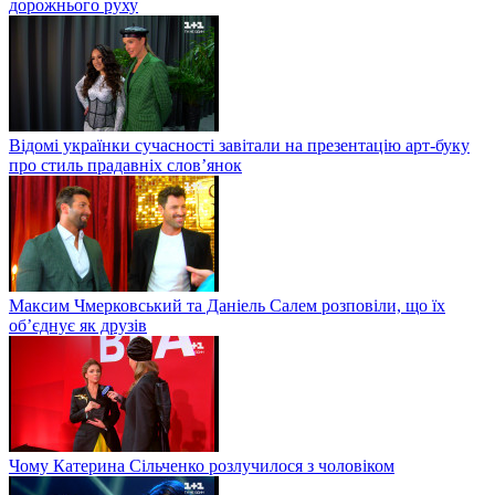
дорожнього руху
Відомі українки сучасності завітали на презентацію арт-буку
про стиль прадавніх слов’янок
Максим Чмерковський та Даніель Салем розповіли, що їх
об’єднує як друзів
Чому Катерина Сільченко розлучилося з чоловіком