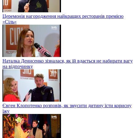
Церемонія нагородження найкращих ресторанів премією
«Сіль»
Наталка Денисенко зізналася, як їй вдається не набирати вагу
на відпочинку
Євген Клопотенко розповів, як змусити дитину їсти корисну
їжу