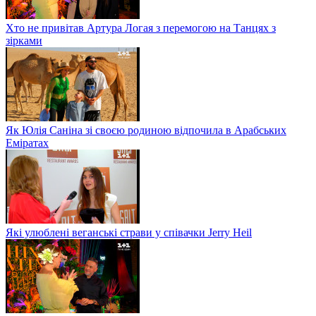
Хто не привітав Артура Логая з перемогою на Танцях з
зірками
Як Юлія Саніна зі своєю родиною відпочила в Арабських
Еміратах
Які улюблені веганські страви у співачки Jerry Heil