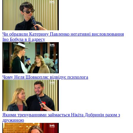
Чи образили Катерину Павленко негативні висловлювання
Іво Бобула в її адресу
Чому Неля Шовкопляс відвідує психолога
Якими тренуваннями займається Нікіта Добринін разом з
дружиною