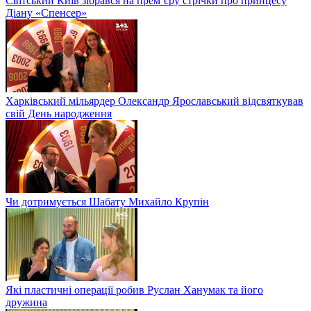
Світський Київ зібрався на прем’єру стрічки про принцесу
Діану «Спенсер»
Харківський мільярдер Олександр Ярославський відсвяткував
свій День народження
Чи дотримується Шабату Михайло Крупін
Які пластичні операції робив Руслан Ханумак та його
дружина