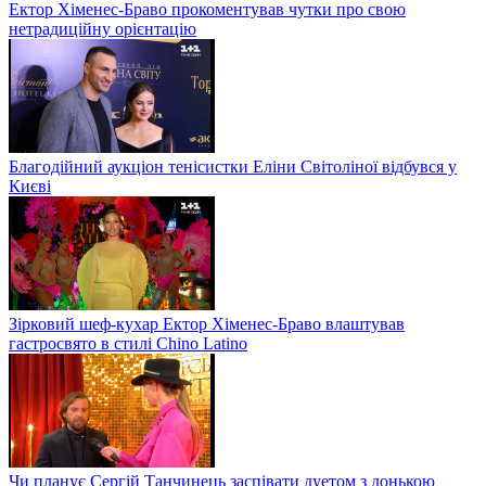
Ектор Хіменес-Браво прокоментував чутки про свою
нетрадиційну орієнтацію
Благодійний аукціон тенісистки Еліни Світоліної відбувся у
Києві
Зірковий шеф-кухар Ектор Хіменес-Браво влаштував
гастросвято в стилі Chino Latino
Чи планує Сергій Танчинець заспівати дуетом з донькою