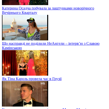
Катерина Осадча побувала за лаштунками новорічного
Вечірнього Кварталу
Що насправді не поділили НеАнгели – інтерв’ю з Славою
Камінською
Як Тіна Кароль провела час в Грузії