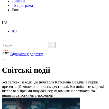
Онлайн
ТБ програма
Еще
UA
RU
Відкрити у додатку
Світські події
Усі світські заходи, де побувала Катерина Осадча: вечірки,
презентації, модельні покази, фестивалі. Ви побачите короткі
інтерв'ю з зірками шоу-бізнесу, відомими політиками та
іншими світськими персонами