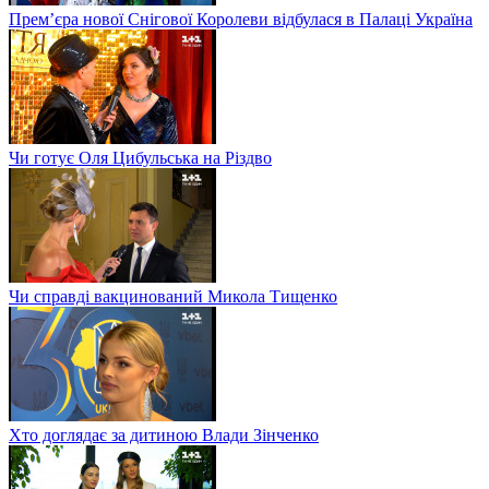
Прем’єра нової Снігової Королеви відбулася в Палаці Україна
Чи готує Оля Цибульська на Різдво
Чи справді вакцинований Микола Тищенко
Хто доглядає за дитиною Влади Зінченко