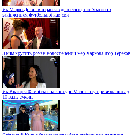
Як Марко Девич впорався з депресією, пов’язаною з
закінченням футбольної кар’єри
З ким крутить роман новоспечений мер Харкова Ігор Терехов
Як Вікторія Файнблат на конкурс Місіс світу привезла понад
10 валіз суконь