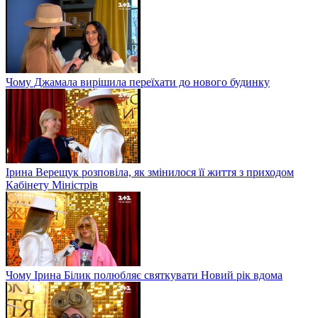
Чому Джамала вирішила переїхати до нового будинку
Ірина Верещук розповіла, як змінилося її життя з приходом
Кабінету Міністрів
Чому Ірина Білик полюбляє святкувати Новий рік вдома