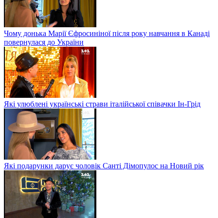
Чому донька Марії Єфросиніної після року навчання в Канаді
повернулася до України
Які улюблені українські страви італійської співачки Ін-Грід
Які подарунки дарує чоловік Санті Дімопулос на Новий рік