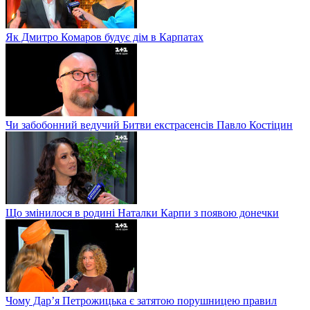
Як Дмитро Комаров будує дім в Карпатах
Чи забобонний ведучий Битви екстрасенсів Павло Костіцин
Що змінилося в родині Наталки Карпи з появою донечки
Чому Дар’я Петрожицька є затятою порушницею правил