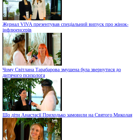
Журнал VIVA презентував спеціальний випуск про жінок-
інфлюенсерів
Чому Світлана Тарабарова змушена була звернутися до
дитячого психолога
Що діти Анастасії Приходько замовили на Святого Миколая