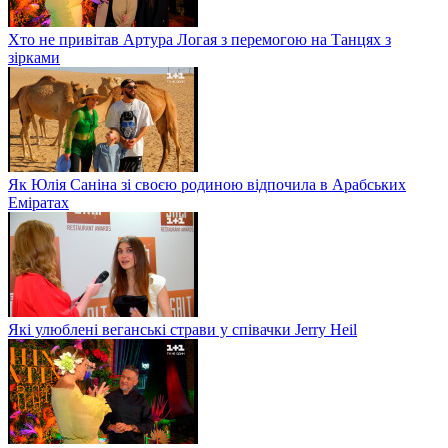
Хто не привітав Артура Логая з перемогою на Танцях з
зірками
Як Юлія Саніна зі своєю родиною відпочила в Арабських
Еміратах
Які улюблені веганські страви у співачки Jerry Heil