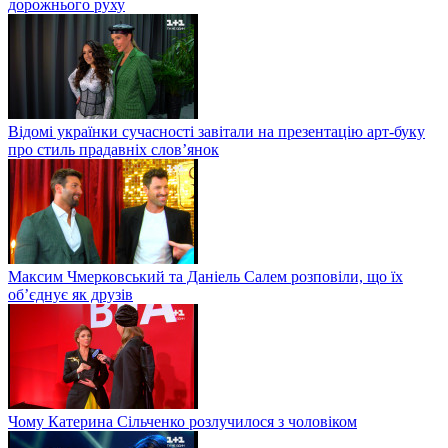
дорожнього руху
Відомі українки сучасності завітали на презентацію арт-буку
про стиль прадавніх слов’янок
Максим Чмерковський та Даніель Салем розповіли, що їх
об’єднує як друзів
Чому Катерина Сільченко розлучилося з чоловіком