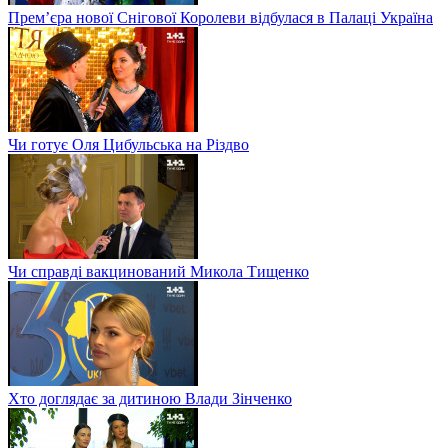
Прем’єра нової Снігової Королеви відбулася в Палаці Україна
Чи готує Оля Цибульська на Різдво
Чи справді вакцинований Микола Тищенко
Хто доглядає за дитиною Влади Зінченко