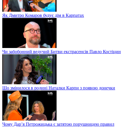
Як Дмитро Комаров будує дім в Карпатах
Чи забобонний ведучий Битви екстрасенсів Павло Костіцин
Що змінилося в родині Наталки Карпи з появою донечки
Чому Дар’я Петрожицька є затятою порушницею правил