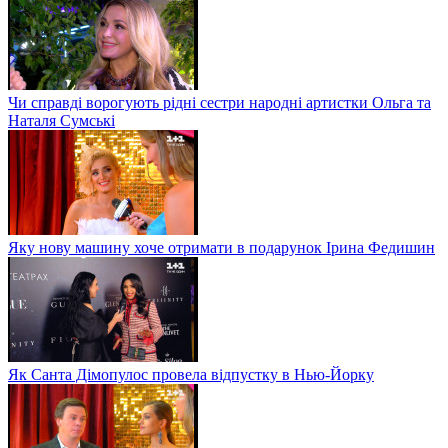
Чи справді ворогують рідні сестри народні артистки Ольга та
Наталя Сумські
Яку нову машину хоче отримати в подарунок Ірина Федишин
Як Санта Дімопулос провела відпустку в Нью-Йорку