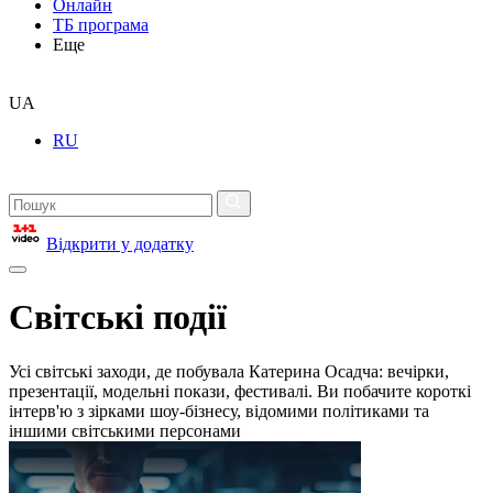
Онлайн
ТБ програма
Еще
UA
RU
Відкрити у додатку
Світські події
Усі світські заходи, де побувала Катерина Осадча: вечірки,
презентації, модельні покази, фестивалі. Ви побачите короткі
інтерв'ю з зірками шоу-бізнесу, відомими політиками та
іншими світськими персонами