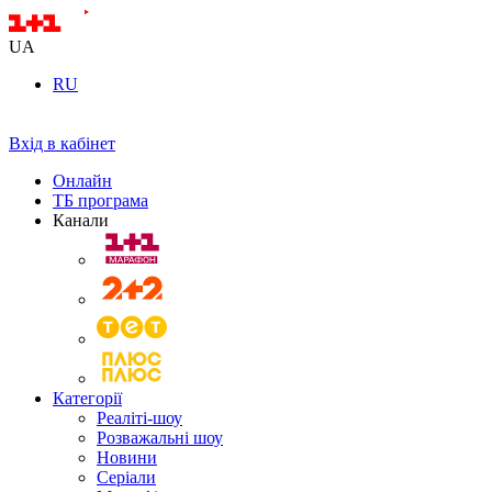
UA
RU
Вхід в кабінет
Онлайн
ТБ програма
Канали
Категорії
Реаліті-шоу
Розважальні шоу
Новини
Серіали