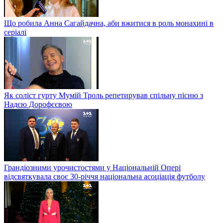
Що робила Анна Сагайдачна, аби вжитися в роль монахині в
серіалі
Як соліст гурту Мумій Троль репетирував спільну пісню з
Надєю Дорофєєвою
Грандіозними урочистостями у Національній Опері
відсвяткувала своє 30-річчя національна асоціація футболу