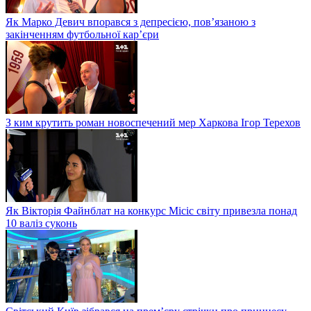
Як Марко Девич впорався з депресією, пов’язаною з
закінченням футбольної кар’єри
З ким крутить роман новоспечений мер Харкова Ігор Терехов
Як Вікторія Файнблат на конкурс Місіс світу привезла понад
10 валіз суконь