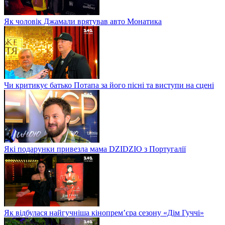
Як чоловік Джамали врятував авто Монатика
Чи критикує батько Потапа за його пісні та виступи на сцені
Які подарунки привезла мама DZIDZIO з Португалії
Як відбулася найгучніша кінопрем’єра сезону «Дім Гуччі»