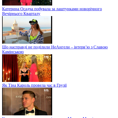
Катерина Осадча побувала за лаштунками новорічного
Вечірнього Кварталу
Що насправді не поділили НеАнгели – інтерв’ю з Славою
Камінською
Як Тіна Кароль провела час в Грузії