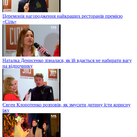
Церемонія нагородження найкращих ресторанів премією
«Сіль»
Наталка Денисенко зізналася, як їй вдається не набирати вагу
на відпочинку
Євген Клопотенко розповів, як змусити дитину їсти корисну
їжу