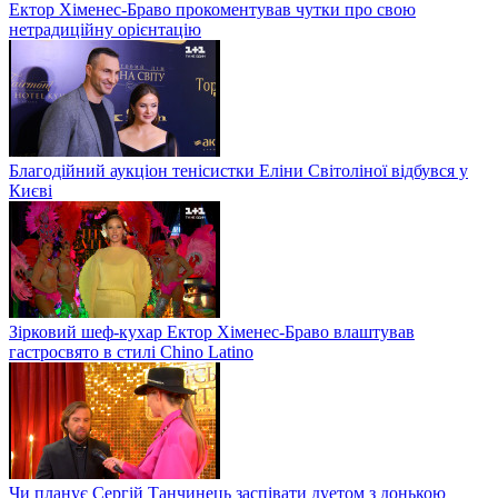
Ектор Хіменес-Браво прокоментував чутки про свою
нетрадиційну орієнтацію
Благодійний аукціон тенісистки Еліни Світоліної відбувся у
Києві
Зірковий шеф-кухар Ектор Хіменес-Браво влаштував
гастросвято в стилі Chino Latino
Чи планує Сергій Танчинець заспівати дуетом з донькою