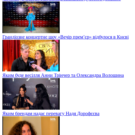
Грандіозне концертне шоу «Вечір прем’єр» відбулося в Києві
Яким буде весілля Анни Трінчер та Олександра Волошина
Яким брендам надає перевагу Надя Дорофєєва