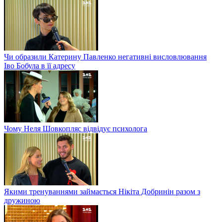
Чи образили Катерину Павленко негативні висловлювання
Іво Бобула в її адресу
Чому Неля Шовкопляс відвідує психолога
Якими тренуваннями займається Нікіта Добринін разом з
дружиною