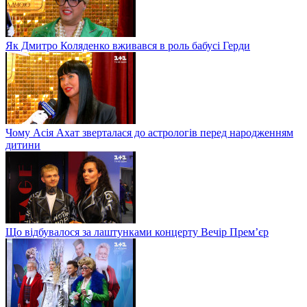
Як Дмитро Коляденко вживався в роль бабусі Герди
Чому Асія Ахат зверталася до астрологів перед народженням
дитини
Що відбувалося за лаштунками концерту Вечір Прем’єр