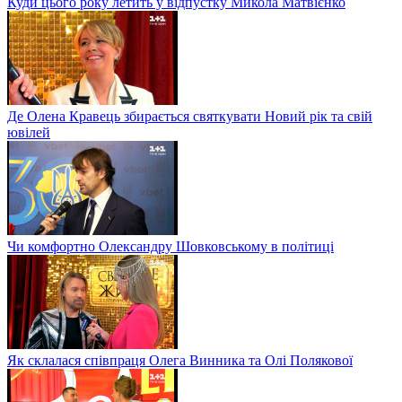
Куди цього року летить у відпустку Микола Матвієнко
Де Олена Кравець збирається святкувати Новий рік та свій
ювілей
Чи комфортно Олександру Шовковському в політиці
Як склалася співпраця Олега Винника та Олі Полякової