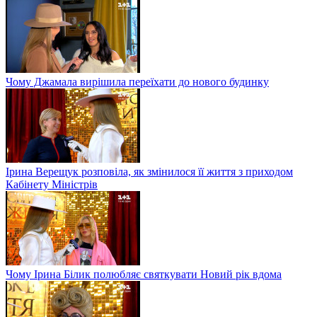
Чому Джамала вирішила переїхати до нового будинку
Ірина Верещук розповіла, як змінилося її життя з приходом
Кабінету Міністрів
Чому Ірина Білик полюбляє святкувати Новий рік вдома