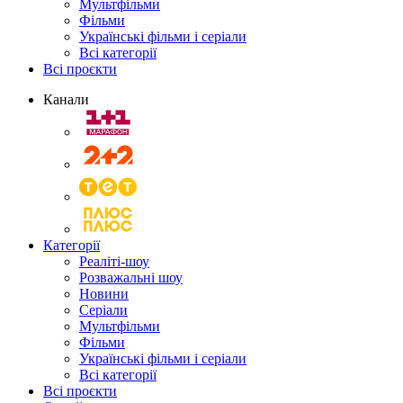
Мультфільми
Фільми
Українські фільми і серіали
Всі категорії
Всі проєкти
Канали
Категорії
Реаліті-шоу
Розважальні шоу
Новини
Серіали
Мультфільми
Фільми
Українські фільми і серіали
Всі категорії
Всі проєкти