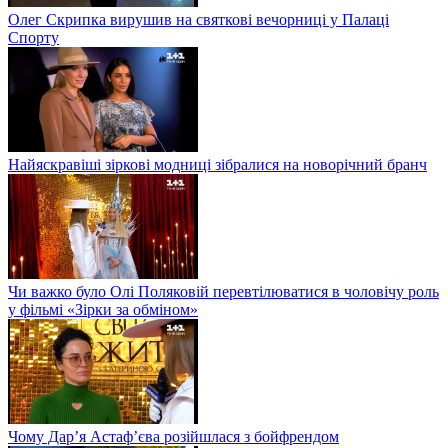
Олег Скрипка вирушив на святкові вечорниці у Палаці
Спорту
Найяскравіші зіркові модниці зібралися на новорічний бранч
Чи важко було Олі Поляковій перевтілюватися в чоловічу роль
у фільмі «Зірки за обміном»
Чому Дар’я Астаф’єва розійшлася з бойфрендом