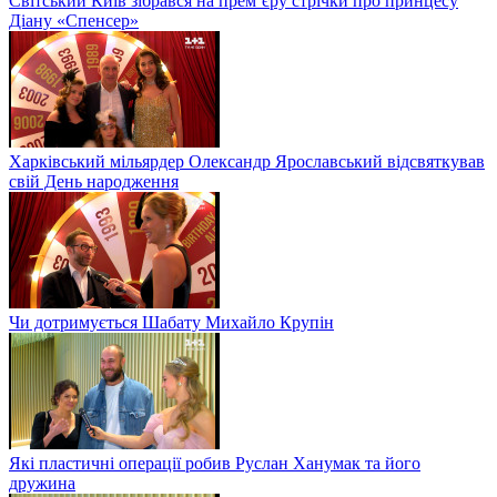
Світський Київ зібрався на прем’єру стрічки про принцесу
Діану «Спенсер»
Харківський мільярдер Олександр Ярославський відсвяткував
свій День народження
Чи дотримується Шабату Михайло Крупін
Які пластичні операції робив Руслан Ханумак та його
дружина