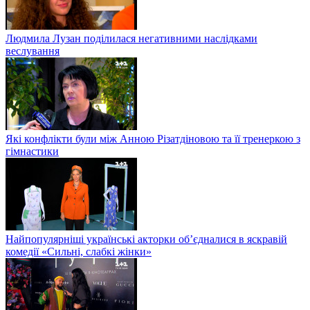
Людмила Лузан поділилася негативними наслідками
веслування
Які конфлікти були між Анною Різатдіновою та її тренеркою з
гімнастики
Найпопулярніші українські акторки об’єдналися в яскравій
комедії «Сильні, слабкі жінки»