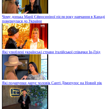
Чому донька Марії Єфросиніної після року навчання в Канаді
повернулася до України
Які улюблені українські страви італійської співачки Ін-Грід
Які подарунки дарує чоловік Санті Дімопулос на Новий рік