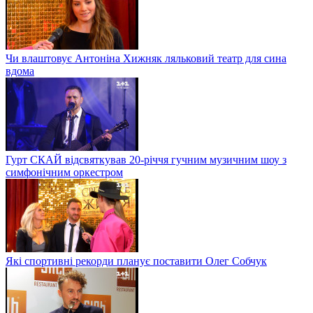
Чи влаштовує Антоніна Хижняк ляльковий театр для сина
вдома
Гурт СКАЙ відсвяткував 20-річчя гучним музичним шоу з
симфонічним оркестром
Які спортивні рекорди планує поставити Олег Собчук