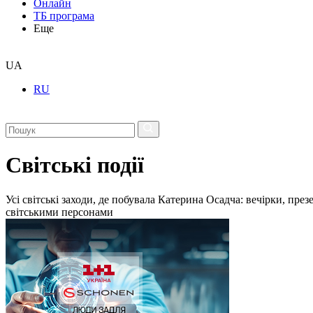
Онлайн
ТБ програма
Еще
UA
RU
Світські події
Усі світські заходи, де побувала Катерина Осадча: вечірки, пре
світськими персонами