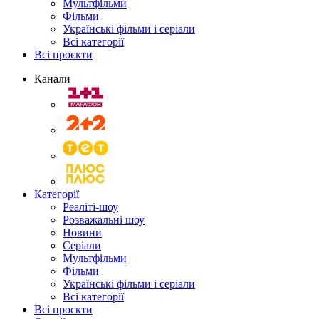
Мультфільми
Фільми
Українські фільми і серіали
Всі категорії
Всі проєкти
Канали
Категорії
Реаліті-шоу
Розважальні шоу
Новини
Серіали
Мультфільми
Фільми
Українські фільми і серіали
Всі категорії
Всі проєкти