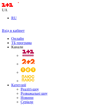
UA
RU
Вхід в кабінет
Онлайн
ТБ програма
Канали
Категорії
Реаліті-шоу
Розважальні шоу
Новини
Серіали