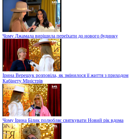
Чому Джамала вирішила переїхати до нового будинку
Ірина Верещук розповіла, як змінилося її життя з приходом
Кабінету Міністрів
Чому Ірина Білик полюбляє святкувати Новий рік вдома