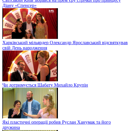
Світський Київ зібрався на прем’єру стрічки про принцесу
Діану «Спенсер»
Харківський мільярдер Олександр Ярославський відсвяткував
свій День народження
Чи дотримується Шабату Михайло Крупін
Які пластичні операції робив Руслан Ханумак та його
дружина