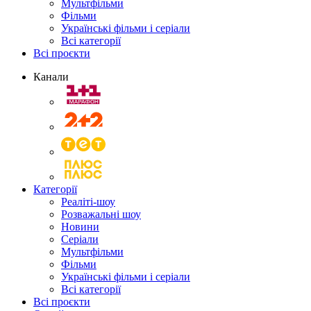
Мультфільми
Фільми
Українські фільми і серіали
Всі категорії
Всі проєкти
Канали
Категорії
Реаліті-шоу
Розважальні шоу
Новини
Серіали
Мультфільми
Фільми
Українські фільми і серіали
Всі категорії
Всі проєкти