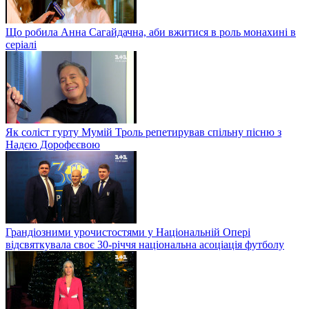
Що робила Анна Сагайдачна, аби вжитися в роль монахині в
серіалі
Як соліст гурту Мумій Троль репетирував спільну пісню з
Надєю Дорофєєвою
Грандіозними урочистостями у Національній Опері
відсвяткувала своє 30-річчя національна асоціація футболу