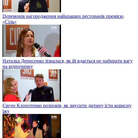
Церемонія нагородження найкращих ресторанів премією
«Сіль»
Наталка Денисенко зізналася, як їй вдається не набирати вагу
на відпочинку
Євген Клопотенко розповів, як змусити дитину їсти корисну
їжу