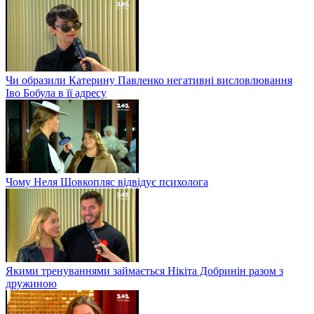
Чи образили Катерину Павленко негативні висловлювання
Іво Бобула в її адресу
Чому Неля Шовкопляс відвідує психолога
Якими тренуваннями займається Нікіта Добринін разом з
дружиною