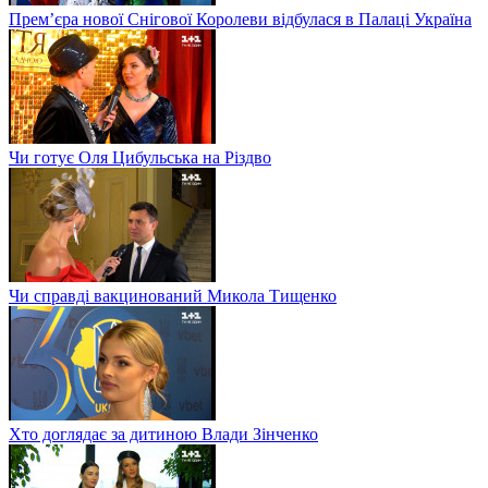
Прем’єра нової Снігової Королеви відбулася в Палаці Україна
Чи готує Оля Цибульська на Різдво
Чи справді вакцинований Микола Тищенко
Хто доглядає за дитиною Влади Зінченко