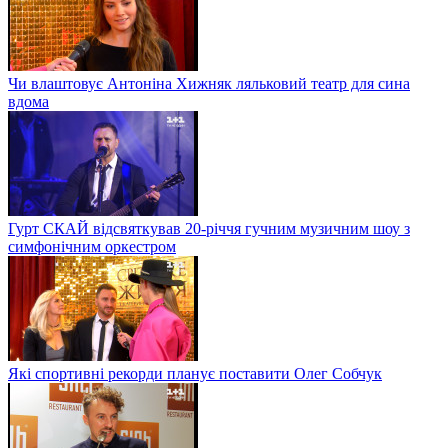
Чи влаштовує Антоніна Хижняк ляльковий театр для сина
вдома
Гурт СКАЙ відсвяткував 20-річчя гучним музичним шоу з
симфонічним оркестром
Які спортивні рекорди планує поставити Олег Собчук