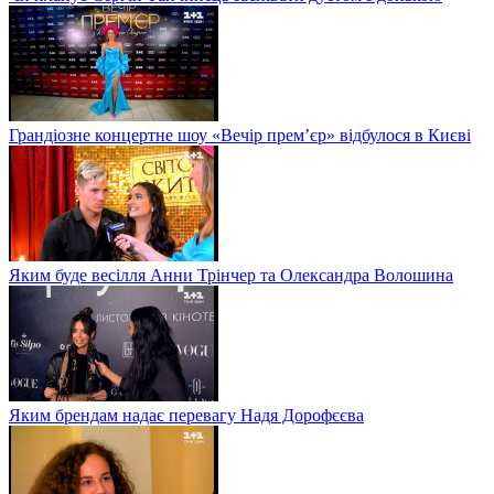
Грандіозне концертне шоу «Вечір прем’єр» відбулося в Києві
Яким буде весілля Анни Трінчер та Олександра Волошина
Яким брендам надає перевагу Надя Дорофєєва