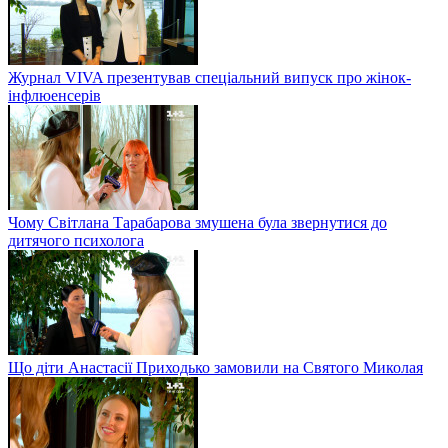
Журнал VIVA презентував спеціальний випуск про жінок-
інфлюенсерів
Чому Світлана Тарабарова змушена була звернутися до
дитячого психолога
Що діти Анастасії Приходько замовили на Святого Миколая