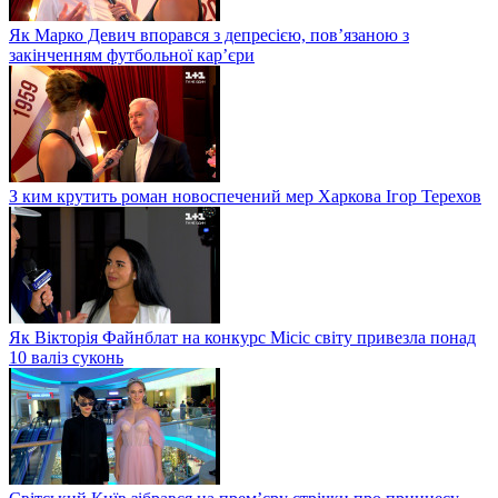
Як Марко Девич впорався з депресією, пов’язаною з
закінченням футбольної кар’єри
З ким крутить роман новоспечений мер Харкова Ігор Терехов
Як Вікторія Файнблат на конкурс Місіс світу привезла понад
10 валіз суконь