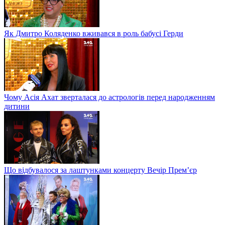
Як Дмитро Коляденко вживався в роль бабусі Герди
Чому Асія Ахат зверталася до астрологів перед народженням
дитини
Що відбувалося за лаштунками концерту Вечір Прем’єр