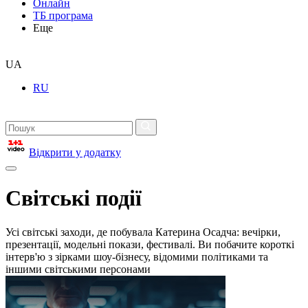
Онлайн
ТБ програма
Еще
UA
RU
Відкрити у додатку
Світські події
Усі світські заходи, де побувала Катерина Осадча: вечірки,
презентації, модельні покази, фестивалі. Ви побачите короткі
інтерв'ю з зірками шоу-бізнесу, відомими політиками та
іншими світськими персонами