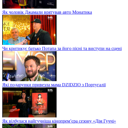
Як чоловік Джамали врятував авто Монатика
Чи критикує батько Потапа за його пісні та виступи на сцені
Які подарунки привезла мама DZIDZIO з Португалії
Як відбулася найгучніша кінопрем’єра сезону «Дім Гуччі»