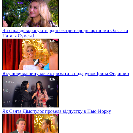
Чи справді ворогують рідні сестри народні артистки Ольга та
Наталя Сумські
Яку нову машину хоче отримати в подарунок Ірина Федишин
Як Санта Дімопулос провела відпустку в Нью-Йорку