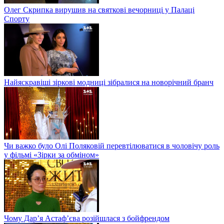
Олег Скрипка вирушив на святкові вечорниці у Палаці
Спорту
Найяскравіші зіркові модниці зібралися на новорічний бранч
Чи важко було Олі Поляковій перевтілюватися в чоловічу роль
у фільмі «Зірки за обміном»
Чому Дар’я Астаф’єва розійшлася з бойфрендом