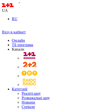
UA
RU
Вхід в кабінет
Онлайн
ТБ програма
Канали
Категорії
Реаліті-шоу
Розважальні шоу
Новини
Серіали