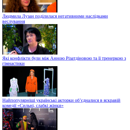
Людмила Лузан поділилася негативними наслідками
веслування
Які конфлікти були між Анною Різатдіновою та її тренеркою з
гімнастики
Найпопулярніші українські акторки об’єдналися в яскравій
комедії «Сильні, слабкі жінки»