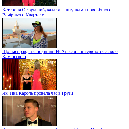
Катерина Осадча побувала за лаштунками новорічного
Вечірнього Кварталу
Що насправді не поділили НеАнгели – інтерв’ю з Славою
Камінською
Як Тіна Кароль провела час в Грузії