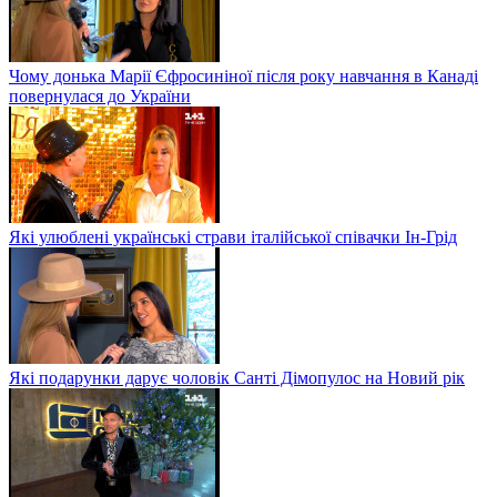
Чому донька Марії Єфросиніної після року навчання в Канаді
повернулася до України
Які улюблені українські страви італійської співачки Ін-Грід
Які подарунки дарує чоловік Санті Дімопулос на Новий рік