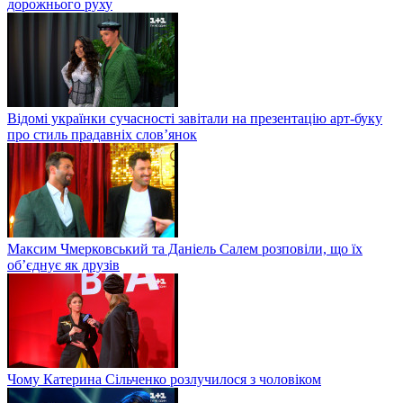
дорожнього руху
Відомі українки сучасності завітали на презентацію арт-буку
про стиль прадавніх слов’янок
Максим Чмерковський та Даніель Салем розповіли, що їх
об’єднує як друзів
Чому Катерина Сільченко розлучилося з чоловіком