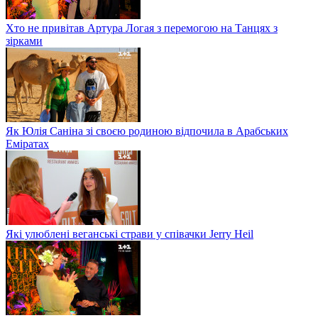
Хто не привітав Артура Логая з перемогою на Танцях з
зірками
Як Юлія Саніна зі своєю родиною відпочила в Арабських
Еміратах
Які улюблені веганські страви у співачки Jerry Heil