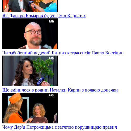
Як Дмитро Комаров будує дім в Карпатах
Чи забобонний ведучий Битви екстрасенсів Павло Костіцин
Що змінилося в родині Наталки Карпи з появою донечки
Чому Дар’я Петрожицька є затятою порушницею правил