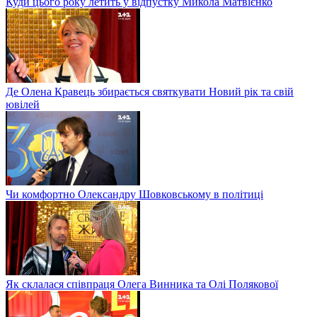
Куди цього року летить у відпустку Микола Матвієнко
Де Олена Кравець збирається святкувати Новий рік та свій
ювілей
Чи комфортно Олександру Шовковському в політиці
Як склалася співпраця Олега Винника та Олі Полякової