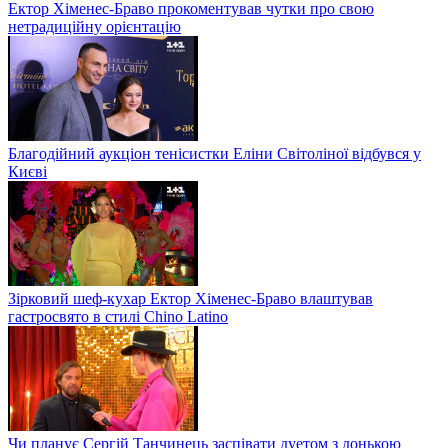
Ектор Хіменес-Браво прокоментував чутки про свою
нетрадиційну орієнтацію
Благодійний аукціон тенісистки Еліни Світоліної відбувся у
Києві
Зірковий шеф-кухар Ектор Хіменес-Браво влаштував
гастросвято в стилі Chino Latino
Чи планує Сергій Танчинець заспівати дуетом з донькою