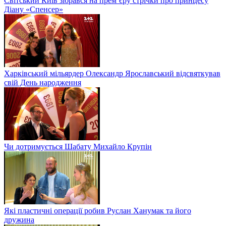
Світський Київ зібрався на прем’єру стрічки про принцесу
Діану «Спенсер»
Харківський мільярдер Олександр Ярославський відсвяткував
свій День народження
Чи дотримується Шабату Михайло Крупін
Які пластичні операції робив Руслан Ханумак та його
дружина