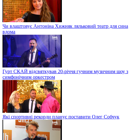
Чи влаштовує Антоніна Хижняк ляльковий театр для сина
вдома
Гурт СКАЙ відсвяткував 20-річчя гучним музичним шоу з
симфонічним оркестром
Які спортивні рекорди планує поставити Олег Собчук