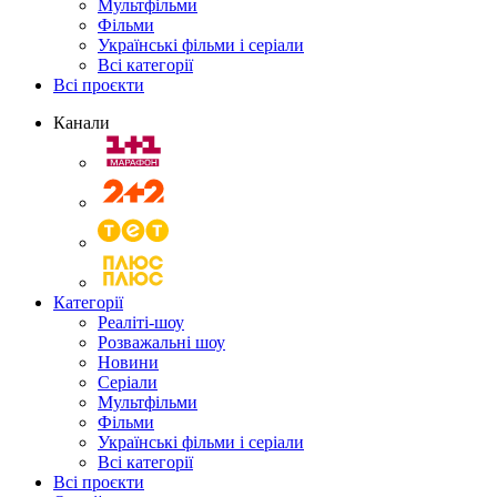
Мультфільми
Фільми
Українські фільми і серіали
Всі категорії
Всі проєкти
Канали
Категорії
Реаліті-шоу
Розважальні шоу
Новини
Серіали
Мультфільми
Фільми
Українські фільми і серіали
Всі категорії
Всі проєкти