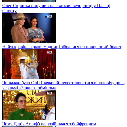
Олег Скрипка вирушив на святкові вечорниці у Палаці
Спорту
Найяскравіші зіркові модниці зібралися на новорічний бранч
Чи важко було Олі Поляковій перевтілюватися в чоловічу роль
у фільмі «Зірки за обміном»
Чому Дар’я Астаф’єва розійшлася з бойфрендом