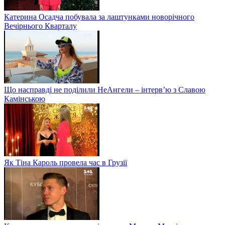
Катерина Осадча побувала за лаштунками новорічного
Вечірнього Кварталу
Що насправді не поділили НеАнгели – інтерв’ю з Славою
Камінською
Як Тіна Кароль провела час в Грузії