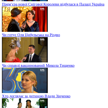
Прем’єра нової Снігової Королеви відбулася в Палаці Україна
Чи готує Оля Цибульська на Різдво
Чи справді вакцинований Микола Тищенко
Хто доглядає за дитиною Влади Зінченко