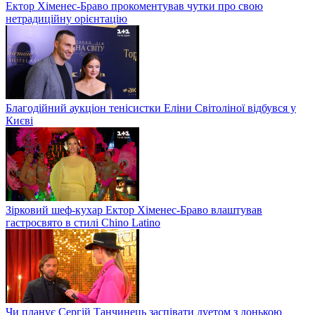
Ектор Хіменес-Браво прокоментував чутки про свою
нетрадиційну орієнтацію
Благодійний аукціон тенісистки Еліни Світоліної відбувся у
Києві
Зірковий шеф-кухар Ектор Хіменес-Браво влаштував
гастросвято в стилі Chino Latino
Чи планує Сергій Танчинець заспівати дуетом з донькою