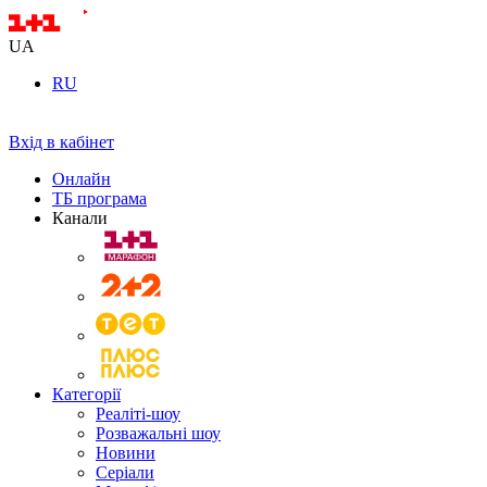
UA
RU
Вхід в кабінет
Онлайн
ТБ програма
Канали
Категорії
Реаліті-шоу
Розважальні шоу
Новини
Серіали