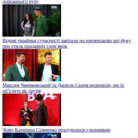
дорожнього руху
Відомі українки сучасності завітали на презентацію арт-буку
про стиль прадавніх слов’янок
Максим Чмерковський та Даніель Салем розповіли, що їх
об’єднує як друзів
Чому Катерина Сільченко розлучилося з чоловіком