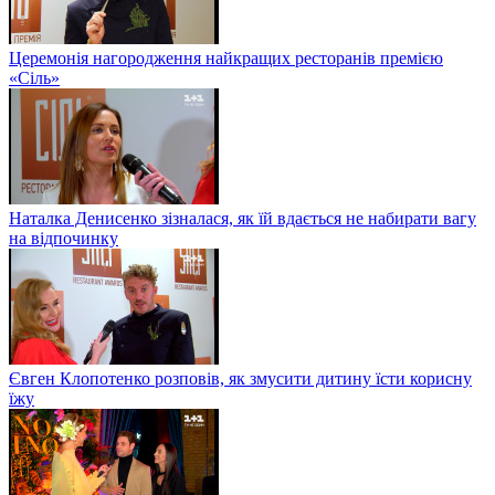
Церемонія нагородження найкращих ресторанів премією
«Сіль»
Наталка Денисенко зізналася, як їй вдається не набирати вагу
на відпочинку
Євген Клопотенко розповів, як змусити дитину їсти корисну
їжу