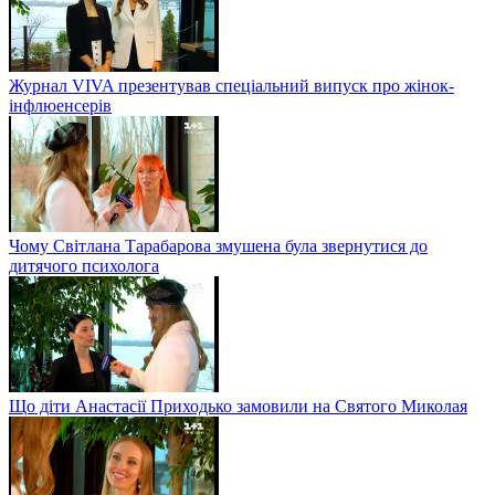
Журнал VIVA презентував спеціальний випуск про жінок-
інфлюенсерів
Чому Світлана Тарабарова змушена була звернутися до
дитячого психолога
Що діти Анастасії Приходько замовили на Святого Миколая