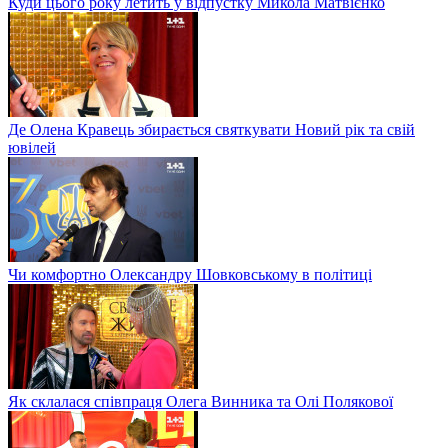
Куди цього року летить у відпустку Микола Матвієнко
Де Олена Кравець збирається святкувати Новий рік та свій
ювілей
Чи комфортно Олександру Шовковському в політиці
Як склалася співпраця Олега Винника та Олі Полякової