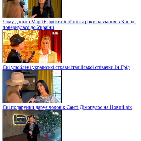
Чому донька Марії Єфросиніної після року навчання в Канаді
повернулася до України
Які улюблені українські страви італійської співачки Ін-Грід
Які подарунки дарує чоловік Санті Дімопулос на Новий рік