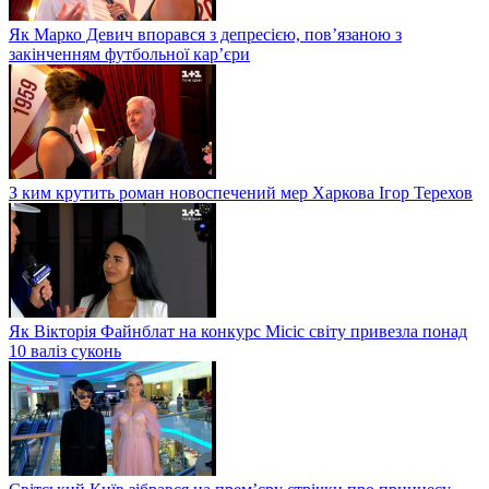
Як Марко Девич впорався з депресією, пов’язаною з
закінченням футбольної кар’єри
З ким крутить роман новоспечений мер Харкова Ігор Терехов
Як Вікторія Файнблат на конкурс Місіс світу привезла понад
10 валіз суконь