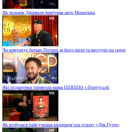
Як чоловік Джамали врятував авто Монатика
Чи критикує батько Потапа за його пісні та виступи на сцені
Які подарунки привезла мама DZIDZIO з Португалії
Як відбулася найгучніша кінопрем’єра сезону «Дім Гуччі»