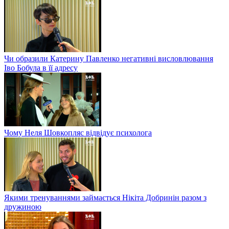
Чи образили Катерину Павленко негативні висловлювання
Іво Бобула в її адресу
Чому Неля Шовкопляс відвідує психолога
Якими тренуваннями займається Нікіта Добринін разом з
дружиною