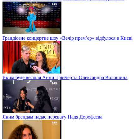
Грандіозне концертне шоу «Вечір прем’єр» відбулося в Києві
Яким буде весілля Анни Трінчер та Олександра Волошина
Яким брендам надає перевагу Надя Дорофєєва