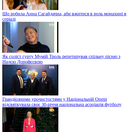
Що робила Анна Сагайдачна, аби вжитися в роль монахині в
серіалі
Як соліст гурту Мумій Троль репетирував спільну пісню з
Надєю Дорофєєвою
Грандіозними урочистостями у Національній Опері
відсвяткувала своє 30-річчя національна асоціація футболу