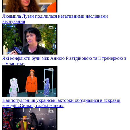
Людмила Лузан поділилася негативними наслідками
веслування
Які конфлікти були між Анною Різатдіновою та її тренеркою з
гімнастики
Найпопулярніші українські акторки об’єдналися в яскравій
комедії «Сильні, слабкі жінки»