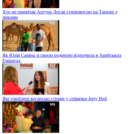
Хто не привітав Артура Логая з перемогою на Танцях з
зірками
Як Юлія Саніна зі своєю родиною відпочила в Арабських
Еміратах
Які улюблені веганські страви у співачки Jerry Heil