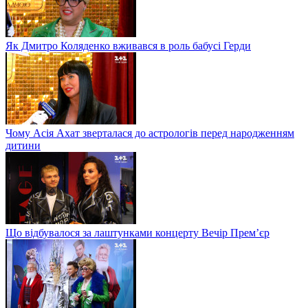
Як Дмитро Коляденко вживався в роль бабусі Герди
Чому Асія Ахат зверталася до астрологів перед народженням
дитини
Що відбувалося за лаштунками концерту Вечір Прем’єр