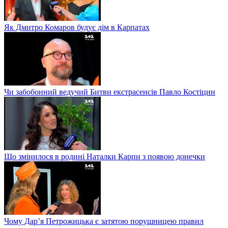
Як Дмитро Комаров будує дім в Карпатах
Чи забобонний ведучий Битви екстрасенсів Павло Костіцин
Що змінилося в родині Наталки Карпи з появою донечки
Чому Дар’я Петрожицька є затятою порушницею правил