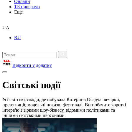
Онлайн
ТБ програма
Еще
UA
RU
Відкрити у додатку
Світські події
Усі світські заходи, де побувала Катерина Осадча: вечірки,
презентації, модельні покази, фестивалі. Ви побачите короткі
інтерв'ю з зірками шоу-бізнесу, відомими політиками та
іншими світськими персонами