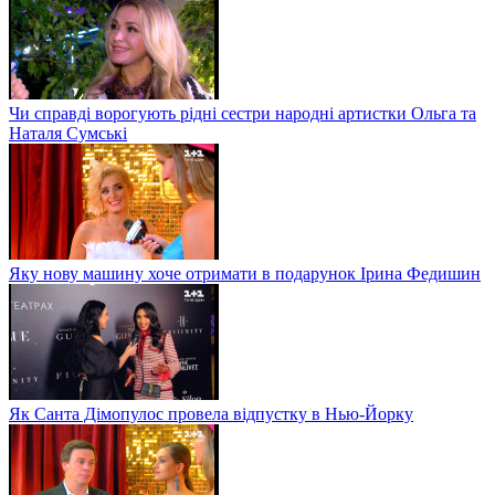
Чи справді ворогують рідні сестри народні артистки Ольга та
Наталя Сумські
Яку нову машину хоче отримати в подарунок Ірина Федишин
Як Санта Дімопулос провела відпустку в Нью-Йорку