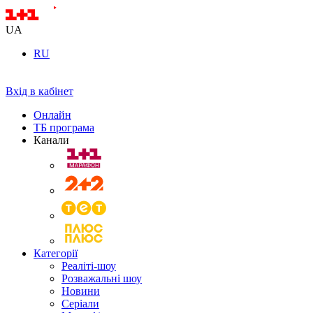
UA
RU
Вхід в кабінет
Онлайн
ТБ програма
Канали
Категорії
Реаліті-шоу
Розважальні шоу
Новини
Серіали