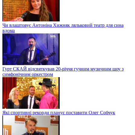
Чи влаштовує Антоніна Хижняк ляльковий театр для сина
вдома
Гурт СКАЙ відсвяткував 20-річчя гучним музичним шоу з
симфонічним оркестром
Які спортивні рекорди планує поставити Олег Собчук