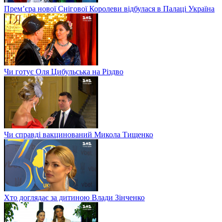
Прем’єра нової Снігової Королеви відбулася в Палаці Україна
Чи готує Оля Цибульська на Різдво
Чи справді вакцинований Микола Тищенко
Хто доглядає за дитиною Влади Зінченко