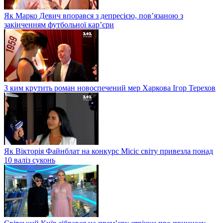
Як Марко Девич впорався з депресією, пов’язаною з
закінченням футбольної кар’єри
З ким крутить роман новоспечений мер Харкова Ігор Терехов
Як Вікторія Файнблат на конкурс Місіс світу привезла понад
10 валіз суконь