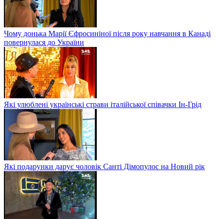
Чому донька Марії Єфросиніної після року навчання в Канаді
повернулася до України
Які улюблені українські страви італійської співачки Ін-Грід
Які подарунки дарує чоловік Санті Дімопулос на Новий рік