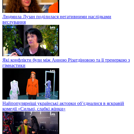
Людмила Лузан поділилася негативними наслідками
веслування
Які конфлікти були між Анною Різатдіновою та її тренеркою з
гімнастики
Найпопулярніші українські акторки об’єдналися в яскравій
комедії «Сильні, слабкі жінки»