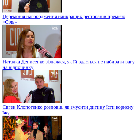
Церемонія нагородження найкращих ресторанів премією
«Сіль»
Наталка Денисенко зізналася, як їй вдається не набирати вагу
на відпочинку
Євген Клопотенко розповів, як змусити дитину їсти корисну
їжу