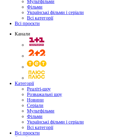
Мультфільми
Фільми
Українські фільми і серіали
Всі категорії
Всі проєкти
Канали
Категорії
Реаліті-шоу
Розважальні шоу
Новини
Серіали
Мультфільми
Фільми
Українські фільми і серіали
Всі категорії
Всі проєкти