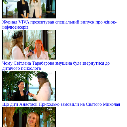
Журнал VIVA презентував спеціальний випуск про жінок-
інфлюенсерів
Чому Світлана Тарабарова змушена була звернутися до
дитячого психолога
Що діти Анастасії Приходько замовили на Святого Миколая