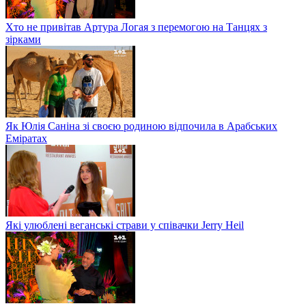
Хто не привітав Артура Логая з перемогою на Танцях з
зірками
Як Юлія Саніна зі своєю родиною відпочила в Арабських
Еміратах
Які улюблені веганські страви у співачки Jerry Heil