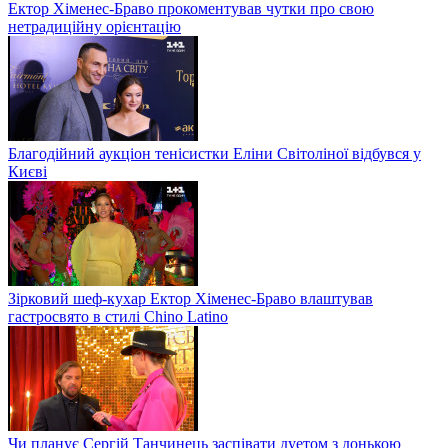
Ектор Хіменес-Браво прокоментував чутки про свою
нетрадиційну орієнтацію
Благодійний аукціон тенісистки Еліни Світоліної відбувся у
Києві
Зірковий шеф-кухар Ектор Хіменес-Браво влаштував
гастросвято в стилі Chino Latino
Чи планує Сергій Танчинець заспівати дуетом з донькою