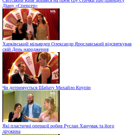
Світський Київ зібрався на прем’єру стрічки про принцесу
Діану «Спенсер»
Харківський мільярдер Олександр Ярославський відсвяткував
свій День народження
Чи дотримується Шабату Михайло Крупін
Які пластичні операції робив Руслан Ханумак та його
дружина