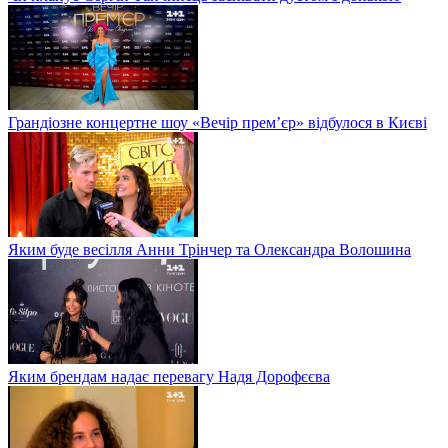
Грандіозне концертне шоу «Вечір прем’єр» відбулося в Києві
Яким буде весілля Анни Трінчер та Олександра Волошина
Яким брендам надає перевагу Надя Дорофєєва