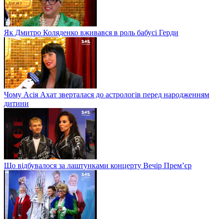
Як Дмитро Коляденко вживався в роль бабусі Герди
Чому Асія Ахат зверталася до астрологів перед народженням
дитини
Що відбувалося за лаштунками концерту Вечір Прем’єр