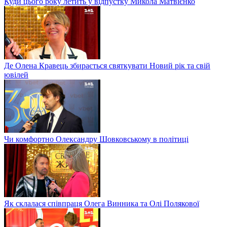
Куди цього року летить у відпустку Микола Матвієнко
Де Олена Кравець збирається святкувати Новий рік та свій
ювілей
Чи комфортно Олександру Шовковському в політиці
Як склалася співпраця Олега Винника та Олі Полякової