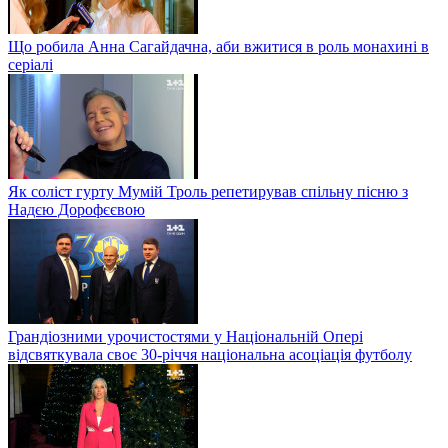
Що робила Анна Сагайдачна, аби вжитися в роль монахині в
серіалі
Як соліст гурту Мумій Троль репетирував спільну пісню з
Надєю Дорофєєвою
Грандіозними урочистостями у Національній Опері
відсвяткувала своє 30-річчя національна асоціація футболу