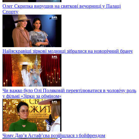
Олег Скрипка вирушив на святкові вечорниці у Палаці
Спорту
Найяскравіші зіркові модниці зібралися на новорічний бранч
Чи важко було Олі Поляковій перевтілюватися в чоловічу роль
у фільмі «Зірки за обміном»
Чому Дар’я Астаф’єва розійшлася з бойфрендом