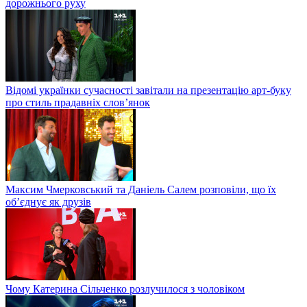
дорожнього руху
Відомі українки сучасності завітали на презентацію арт-буку
про стиль прадавніх слов’янок
Максим Чмерковський та Даніель Салем розповіли, що їх
об’єднує як друзів
Чому Катерина Сільченко розлучилося з чоловіком