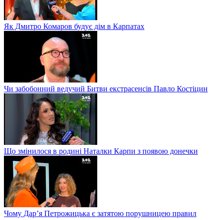
Як Дмитро Комаров будує дім в Карпатах
Чи забобонний ведучий Битви екстрасенсів Павло Костіцин
Що змінилося в родині Наталки Карпи з появою донечки
Чому Дар’я Петрожицька є затятою порушницею правил