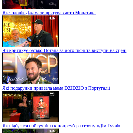
Як чоловік Джамали врятував авто Монатика
Чи критикує батько Потапа за його пісні та виступи на сцені
Які подарунки привезла мама DZIDZIO з Португалії
Як відбулася найгучніша кінопрем’єра сезону «Дім Гуччі»