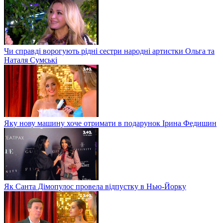
Чи справді ворогують рідні сестри народні артистки Ольга та
Наталя Сумські
Яку нову машину хоче отримати в подарунок Ірина Федишин
Як Санта Дімопулос провела відпустку в Нью-Йорку