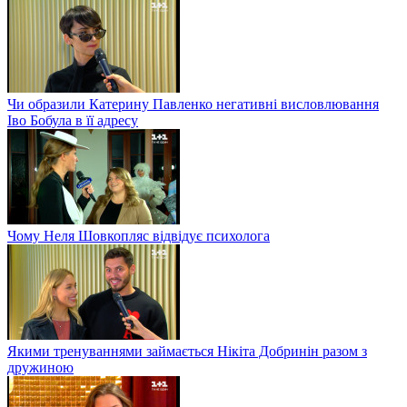
Чи образили Катерину Павленко негативні висловлювання
Іво Бобула в її адресу
Чому Неля Шовкопляс відвідує психолога
Якими тренуваннями займається Нікіта Добринін разом з
дружиною