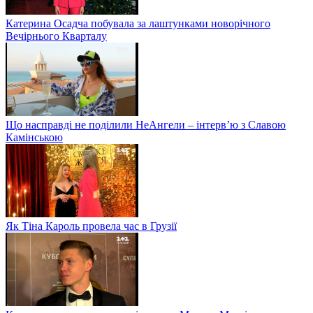
Катерина Осадча побувала за лаштунками новорічного
Вечірнього Кварталу
Що насправді не поділили НеАнгели – інтерв’ю з Славою
Камінською
Як Тіна Кароль провела час в Грузії