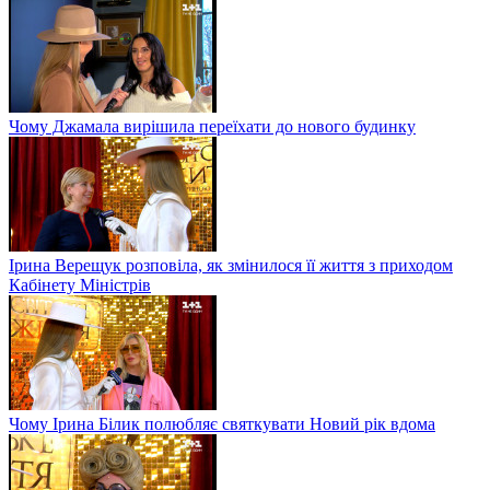
Чому Джамала вирішила переїхати до нового будинку
Ірина Верещук розповіла, як змінилося її життя з приходом
Кабінету Міністрів
Чому Ірина Білик полюбляє святкувати Новий рік вдома