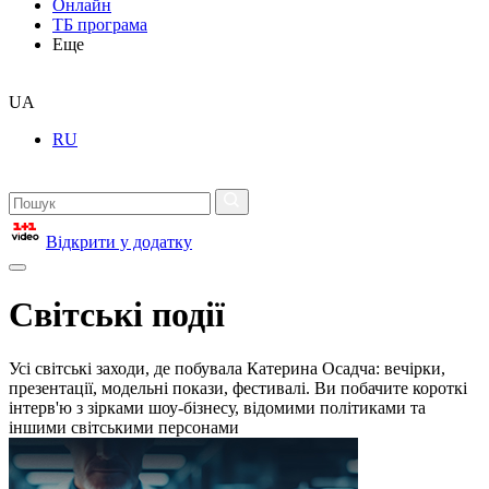
Онлайн
ТБ програма
Еще
UA
RU
Відкрити у додатку
Світські події
Усі світські заходи, де побувала Катерина Осадча: вечірки,
презентації, модельні покази, фестивалі. Ви побачите короткі
інтерв'ю з зірками шоу-бізнесу, відомими політиками та
іншими світськими персонами