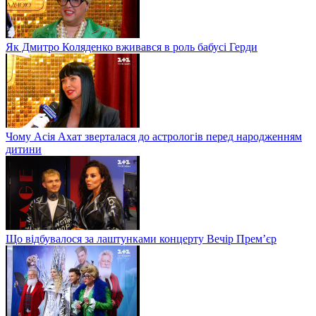
Як Дмитро Коляденко вживався в роль бабусі Герди
Чому Асія Ахат зверталася до астрологів перед народженням
дитини
Що відбувалося за лаштунками концерту Вечір Прем’єр