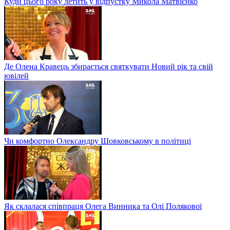
Куди цього року летить у відпустку Микола Матвієнко
Де Олена Кравець збирається святкувати Новий рік та свій
ювілей
Чи комфортно Олександру Шовковському в політиці
Як склалася співпраця Олега Винника та Олі Полякової