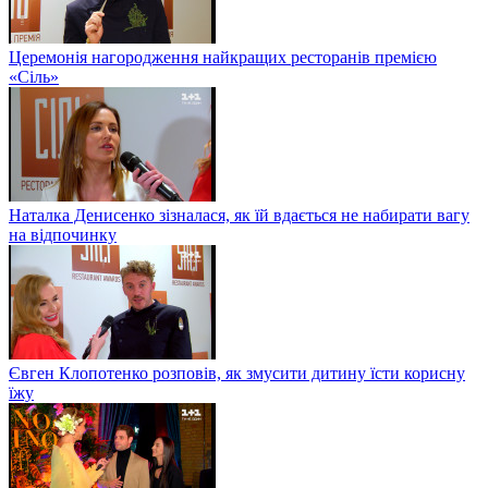
Церемонія нагородження найкращих ресторанів премією
«Сіль»
Наталка Денисенко зізналася, як їй вдається не набирати вагу
на відпочинку
Євген Клопотенко розповів, як змусити дитину їсти корисну
їжу