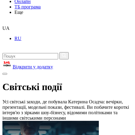
Онлайн
ТБ програма
Еще
UA
RU
Відкрити у додатку
Світські події
Усі світські заходи, де побувала Катерина Осадча: вечірки,
презентації, модельні покази, фестивалі. Ви побачите короткі
інтерв'ю з зірками шоу-бізнесу, відомими політиками та
іншими світськими персонами