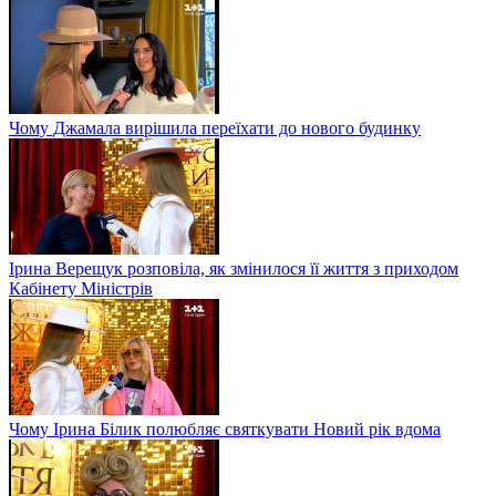
Чому Джамала вирішила переїхати до нового будинку
Ірина Верещук розповіла, як змінилося її життя з приходом
Кабінету Міністрів
Чому Ірина Білик полюбляє святкувати Новий рік вдома