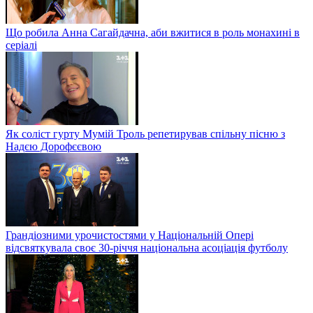
Що робила Анна Сагайдачна, аби вжитися в роль монахині в
серіалі
Як соліст гурту Мумій Троль репетирував спільну пісню з
Надєю Дорофєєвою
Грандіозними урочистостями у Національній Опері
відсвяткувала своє 30-річчя національна асоціація футболу