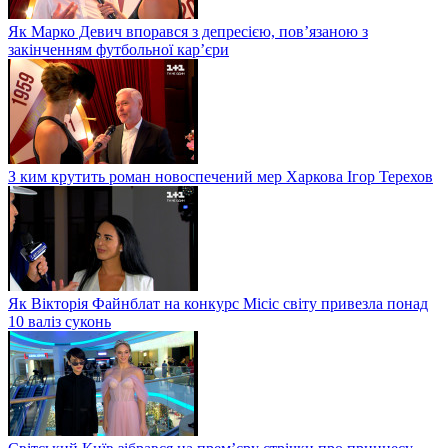
Як Марко Девич впорався з депресією, пов’язаною з
закінченням футбольної кар’єри
З ким крутить роман новоспечений мер Харкова Ігор Терехов
Як Вікторія Файнблат на конкурс Місіс світу привезла понад
10 валіз суконь