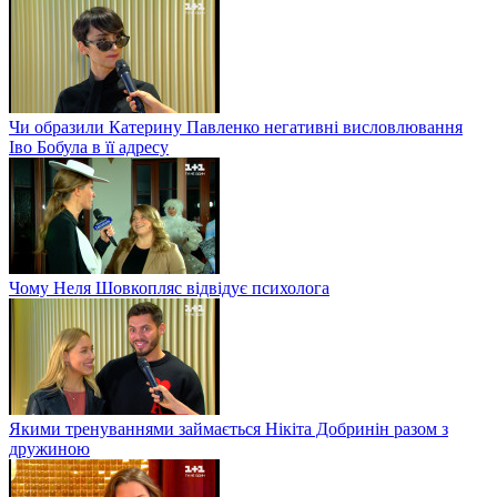
Чи образили Катерину Павленко негативні висловлювання
Іво Бобула в її адресу
Чому Неля Шовкопляс відвідує психолога
Якими тренуваннями займається Нікіта Добринін разом з
дружиною