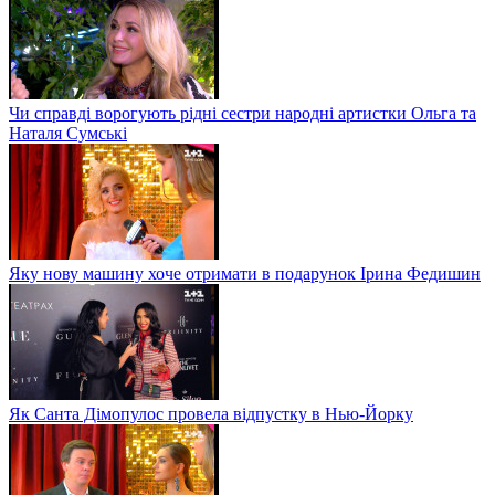
Чи справді ворогують рідні сестри народні артистки Ольга та
Наталя Сумські
Яку нову машину хоче отримати в подарунок Ірина Федишин
Як Санта Дімопулос провела відпустку в Нью-Йорку