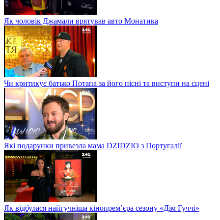
Як чоловік Джамали врятував авто Монатика
Чи критикує батько Потапа за його пісні та виступи на сцені
Які подарунки привезла мама DZIDZIO з Португалії
Як відбулася найгучніша кінопрем’єра сезону «Дім Гуччі»