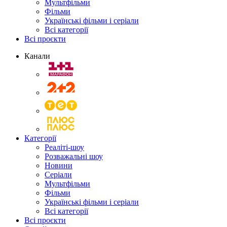
Мультфільми
Фільми
Українські фільми і серіали
Всі категорії
Всі проєкти
Канали
Категорії
Реаліті-шоу
Розважальні шоу
Новини
Серіали
Мультфільми
Фільми
Українські фільми і серіали
Всі категорії
Всі проєкти