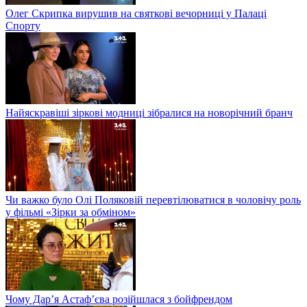
Олег Скрипка вирушив на святкові вечорниці у Палаці
Спорту
Найяскравіші зіркові модниці зібралися на новорічний бранч
Чи важко було Олі Поляковій перевтілюватися в чоловічу роль
у фільмі «Зірки за обміном»
Чому Дар’я Астаф’єва розійшлася з бойфрендом