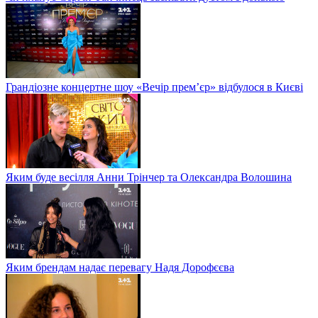
Грандіозне концертне шоу «Вечір прем’єр» відбулося в Києві
Яким буде весілля Анни Трінчер та Олександра Волошина
Яким брендам надає перевагу Надя Дорофєєва