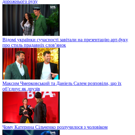
дорожнього руху
Відомі українки сучасності завітали на презентацію арт-буку
про стиль прадавніх слов’янок
Максим Чмерковський та Даніель Салем розповіли, що їх
об’єднує як друзів
Чому Катерина Сільченко розлучилося з чоловіком