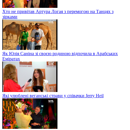
Хто не привітав Артура Логая з перемогою на Танцях з
зірками
Як Юлія Саніна зі своєю родиною відпочила в Арабських
Еміратах
Які улюблені веганські страви у співачки Jerry Heil