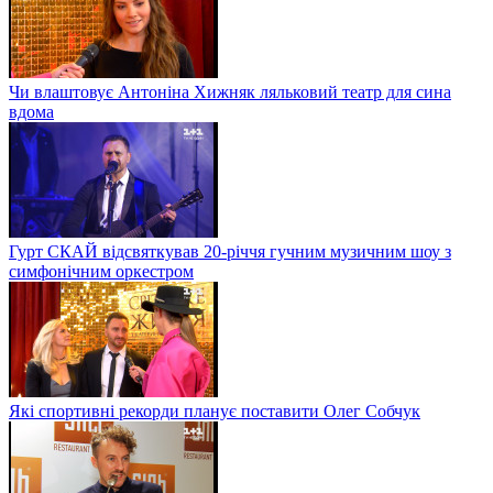
Чи влаштовує Антоніна Хижняк ляльковий театр для сина
вдома
Гурт СКАЙ відсвяткував 20-річчя гучним музичним шоу з
симфонічним оркестром
Які спортивні рекорди планує поставити Олег Собчук