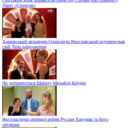
Світський Київ зібрався на прем’єру стрічки про принцесу
Діану «Спенсер»
Харківський мільярдер Олександр Ярославський відсвяткував
свій День народження
Чи дотримується Шабату Михайло Крупін
Які пластичні операції робив Руслан Ханумак та його
дружина