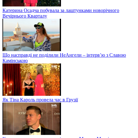
Катерина Осадча побувала за лаштунками новорічного
Вечірнього Кварталу
Що насправді не поділили НеАнгели – інтерв’ю з Славою
Камінською
Як Тіна Кароль провела час в Грузії