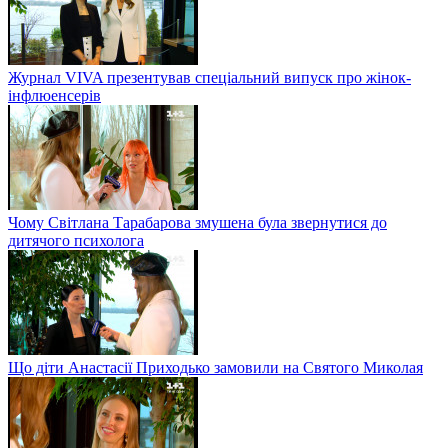
Журнал VIVA презентував спеціальний випуск про жінок-
інфлюенсерів
Чому Світлана Тарабарова змушена була звернутися до
дитячого психолога
Що діти Анастасії Приходько замовили на Святого Миколая