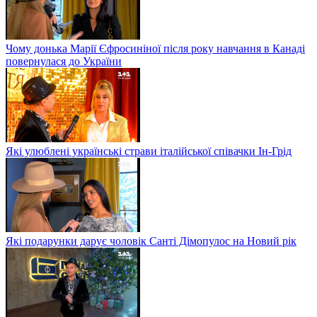
Чому донька Марії Єфросиніної після року навчання в Канаді
повернулася до України
Які улюблені українські страви італійської співачки Ін-Грід
Які подарунки дарує чоловік Санті Дімопулос на Новий рік