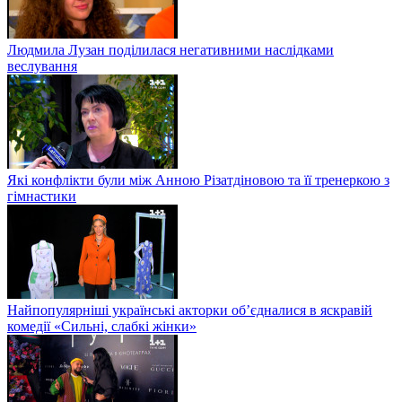
Людмила Лузан поділилася негативними наслідками
веслування
Які конфлікти були між Анною Різатдіновою та її тренеркою з
гімнастики
Найпопулярніші українські акторки об’єдналися в яскравій
комедії «Сильні, слабкі жінки»