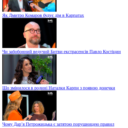
Як Дмитро Комаров будує дім в Карпатах
Чи забобонний ведучий Битви екстрасенсів Павло Костіцин
Що змінилося в родині Наталки Карпи з появою донечки
Чому Дар’я Петрожицька є затятою порушницею правил