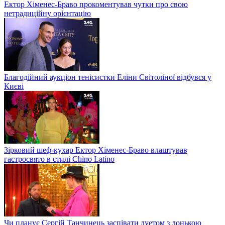
Ектор Хіменес-Браво прокоментував чутки про свою
нетрадиційну орієнтацію
Благодійний аукціон тенісистки Еліни Світоліної відбувся у
Києві
Зірковий шеф-кухар Ектор Хіменес-Браво влаштував
гастросвято в стилі Chino Latino
Чи планує Сергій Танчинець заспівати дуетом з донькою