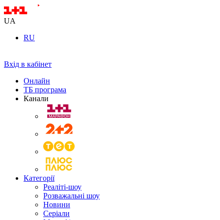
UA
RU
Вхід в кабінет
Онлайн
ТБ програма
Канали
Категорії
Реаліті-шоу
Розважальні шоу
Новини
Серіали