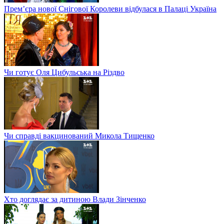
Прем’єра нової Снігової Королеви відбулася в Палаці Україна
Чи готує Оля Цибульська на Різдво
Чи справді вакцинований Микола Тищенко
Хто доглядає за дитиною Влади Зінченко