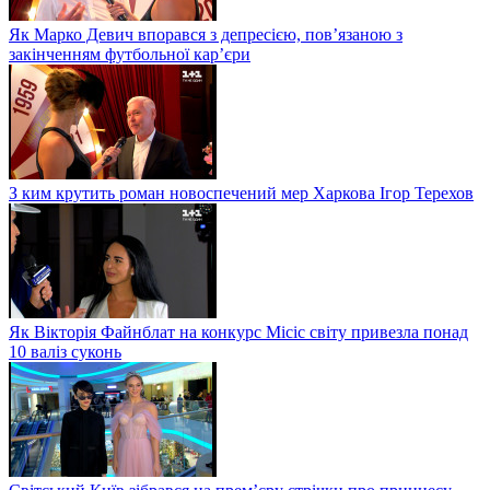
Як Марко Девич впорався з депресією, пов’язаною з
закінченням футбольної кар’єри
З ким крутить роман новоспечений мер Харкова Ігор Терехов
Як Вікторія Файнблат на конкурс Місіс світу привезла понад
10 валіз суконь