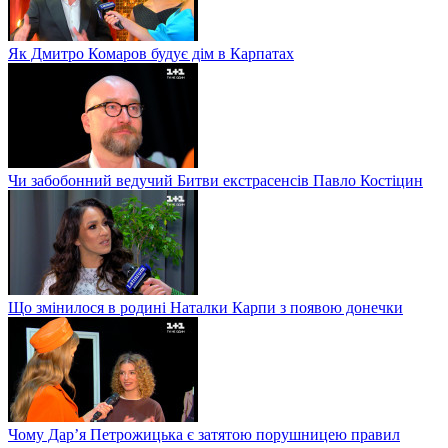
Як Дмитро Комаров будує дім в Карпатах
Чи забобонний ведучий Битви екстрасенсів Павло Костіцин
Що змінилося в родині Наталки Карпи з появою донечки
Чому Дар’я Петрожицька є затятою порушницею правил