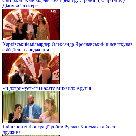
Світський Київ зібрався на прем’єру стрічки про принцесу
Діану «Спенсер»
Харківський мільярдер Олександр Ярославський відсвяткував
свій День народження
Чи дотримується Шабату Михайло Крупін
Які пластичні операції робив Руслан Ханумак та його
дружина