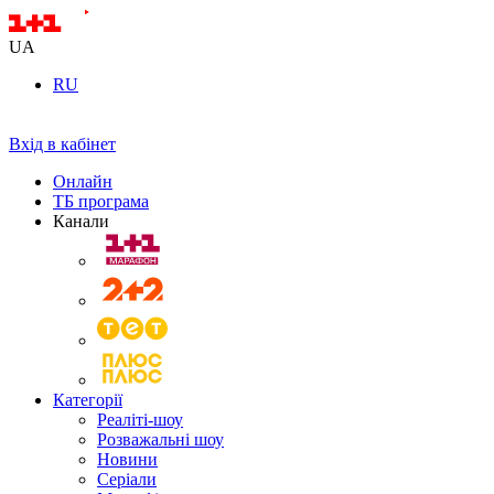
UA
RU
Вхід в кабінет
Онлайн
ТБ програма
Канали
Категорії
Реаліті-шоу
Розважальні шоу
Новини
Серіали