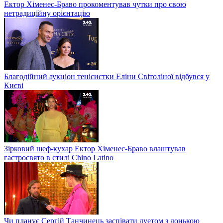
Ектор Хіменес-Браво прокоментував чутки про свою
нетрадиційну орієнтацію
Благодійний аукціон тенісистки Еліни Світоліної відбувся у
Києві
Зірковий шеф-кухар Ектор Хіменес-Браво влаштував
гастросвято в стилі Chino Latino
Чи планує Сергій Танчинець заспівати дуетом з донькою