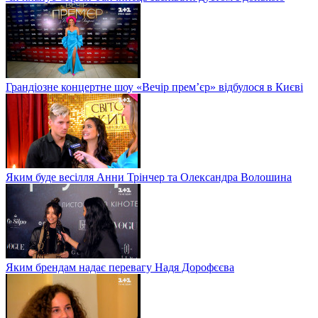
Грандіозне концертне шоу «Вечір прем’єр» відбулося в Києві
Яким буде весілля Анни Трінчер та Олександра Волошина
Яким брендам надає перевагу Надя Дорофєєва