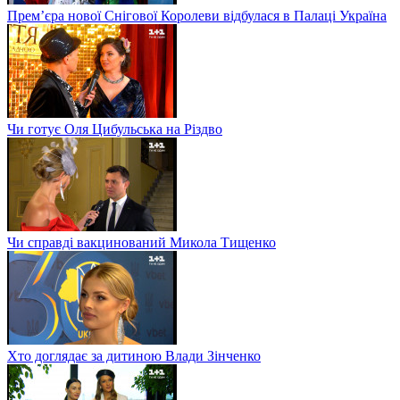
Прем’єра нової Снігової Королеви відбулася в Палаці Україна
Чи готує Оля Цибульська на Різдво
Чи справді вакцинований Микола Тищенко
Хто доглядає за дитиною Влади Зінченко