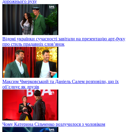
дорожнього руху
Відомі українки сучасності завітали на презентацію арт-буку
про стиль прадавніх слов’янок
Максим Чмерковський та Даніель Салем розповіли, що їх
об’єднує як друзів
Чому Катерина Сільченко розлучилося з чоловіком