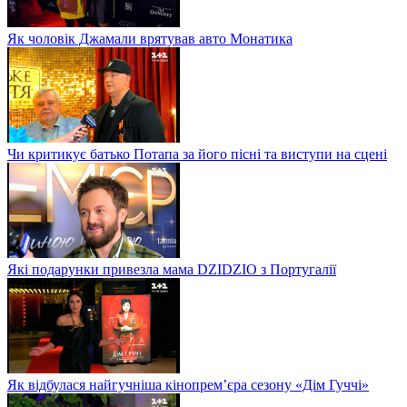
Як чоловік Джамали врятував авто Монатика
Чи критикує батько Потапа за його пісні та виступи на сцені
Які подарунки привезла мама DZIDZIO з Португалії
Як відбулася найгучніша кінопрем’єра сезону «Дім Гуччі»