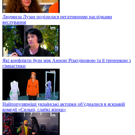
Людмила Лузан поділилася негативними наслідками
веслування
Які конфлікти були між Анною Різатдіновою та її тренеркою з
гімнастики
Найпопулярніші українські акторки об’єдналися в яскравій
комедії «Сильні, слабкі жінки»