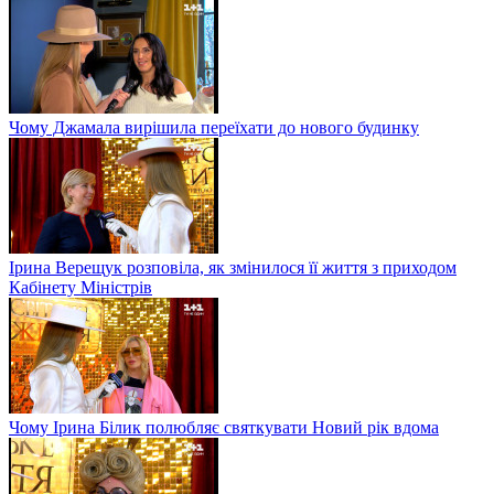
Чому Джамала вирішила переїхати до нового будинку
Ірина Верещук розповіла, як змінилося її життя з приходом
Кабінету Міністрів
Чому Ірина Білик полюбляє святкувати Новий рік вдома