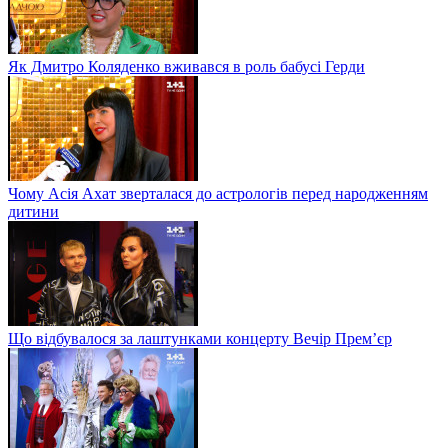
Як Дмитро Коляденко вживався в роль бабусі Герди
Чому Асія Ахат зверталася до астрологів перед народженням
дитини
Що відбувалося за лаштунками концерту Вечір Прем’єр