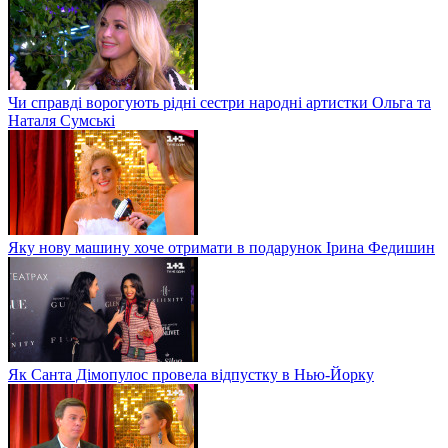
Чи справді ворогують рідні сестри народні артистки Ольга та
Наталя Сумські
Яку нову машину хоче отримати в подарунок Ірина Федишин
Як Санта Дімопулос провела відпустку в Нью-Йорку