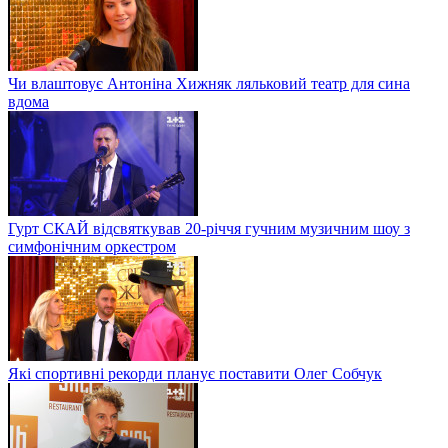
Чи влаштовує Антоніна Хижняк ляльковий театр для сина
вдома
Гурт СКАЙ відсвяткував 20-річчя гучним музичним шоу з
симфонічним оркестром
Які спортивні рекорди планує поставити Олег Собчук