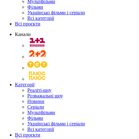
Мультфільми
Фільми
Українські фільми і серіали
Всі категорії
Всі проєкти
Канали
Категорії
Реаліті-шоу
Розважальні шоу
Новини
Серіали
Мультфільми
Фільми
Українські фільми і серіали
Всі категорії
Всі проєкти