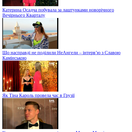
Катерина Осадча побувала за лаштунками новорічного
Вечірнього Кварталу
Що насправді не поділили НеАнгели – інтерв’ю з Славою
Камінською
Як Тіна Кароль провела час в Грузії