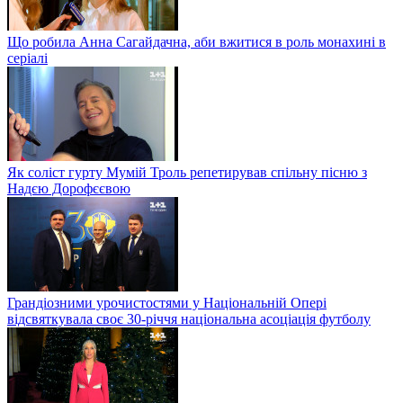
Що робила Анна Сагайдачна, аби вжитися в роль монахині в
серіалі
Як соліст гурту Мумій Троль репетирував спільну пісню з
Надєю Дорофєєвою
Грандіозними урочистостями у Національній Опері
відсвяткувала своє 30-річчя національна асоціація футболу