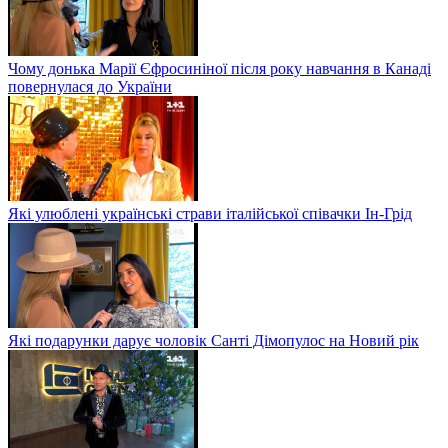
Чому донька Марії Єфросиніної після року навчання в Канаді
повернулася до України
Які улюблені українські страви італійської співачки Ін-Грід
Які подарунки дарує чоловік Санті Дімопулос на Новий рік