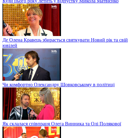
Куди цього року летить у відпустку Микола Матвієнко
Де Олена Кравець збирається святкувати Новий рік та свій
ювілей
Чи комфортно Олександру Шовковському в політиці
Як склалася співпраця Олега Винника та Олі Полякової