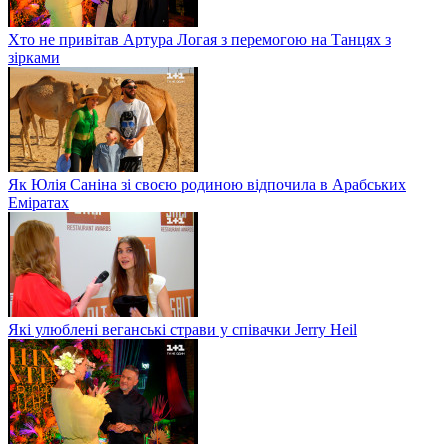
Хто не привітав Артура Логая з перемогою на Танцях з
зірками
Як Юлія Саніна зі своєю родиною відпочила в Арабських
Еміратах
Які улюблені веганські страви у співачки Jerry Heil