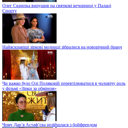
Олег Скрипка вирушив на святкові вечорниці у Палаці
Спорту
Найяскравіші зіркові модниці зібралися на новорічний бранч
Чи важко було Олі Поляковій перевтілюватися в чоловічу роль
у фільмі «Зірки за обміном»
Чому Дар’я Астаф’єва розійшлася з бойфрендом