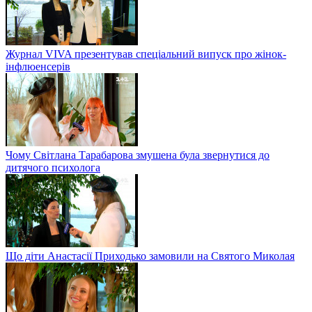
Журнал VIVA презентував спеціальний випуск про жінок-
інфлюенсерів
Чому Світлана Тарабарова змушена була звернутися до
дитячого психолога
Що діти Анастасії Приходько замовили на Святого Миколая