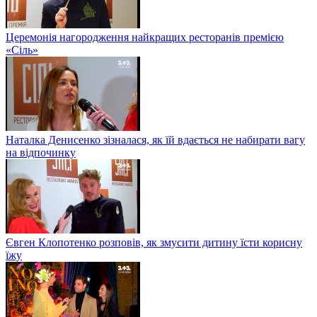
Церемонія нагородження найкращих ресторанів премією
«Сіль»
Наталка Денисенко зізналася, як їй вдається не набирати вагу
на відпочинку
Євген Клопотенко розповів, як змусити дитину їсти корисну
їжу