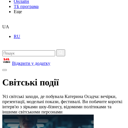
Онлайн
ТБ програма
Еще
UA
RU
Відкрити у додатку
Світські події
Усі світські заходи, де побувала Катерина Осадча: вечірки,
презентації, модельні покази, фестивалі. Ви побачите короткі
інтерв'ю з зірками шоу-бізнесу, відомими політиками та
іншими світськими персонами