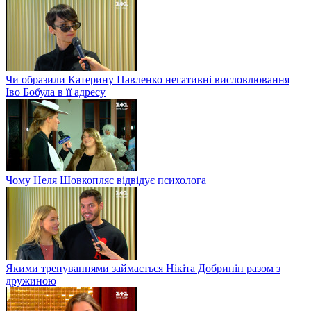
Чи образили Катерину Павленко негативні висловлювання
Іво Бобула в її адресу
Чому Неля Шовкопляс відвідує психолога
Якими тренуваннями займається Нікіта Добринін разом з
дружиною