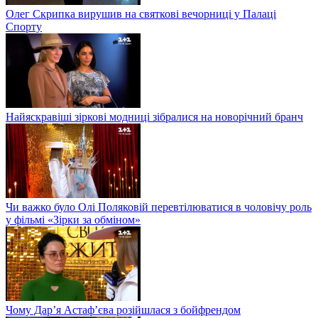
Олег Скрипка вирушив на святкові вечорниці у Палаці
Спорту
Найяскравіші зіркові модниці зібралися на новорічний бранч
Чи важко було Олі Поляковій перевтілюватися в чоловічу роль
у фільмі «Зірки за обміном»
Чому Дар’я Астаф’єва розійшлася з бойфрендом