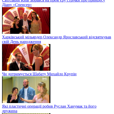
Світський Київ зібрався на прем’єру стрічки про принцесу
Діану «Спенсер»
Харківський мільярдер Олександр Ярославський відсвяткував
свій День народження
Чи дотримується Шабату Михайло Крупін
Які пластичні операції робив Руслан Ханумак та його
дружина