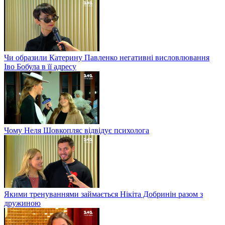
Чи образили Катерину Павленко негативні висловлювання
Іво Бобула в її адресу
Чому Неля Шовкопляс відвідує психолога
Якими тренуваннями займається Нікіта Добринін разом з
дружиною