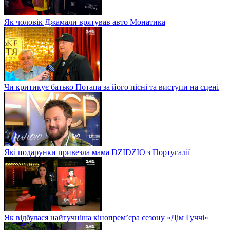
Як чоловік Джамали врятував авто Монатика
Чи критикує батько Потапа за його пісні та виступи на сцені
Які подарунки привезла мама DZIDZIO з Португалії
Як відбулася найгучніша кінопрем’єра сезону «Дім Гуччі»