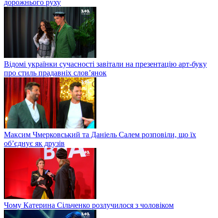
дорожнього руху
Відомі українки сучасності завітали на презентацію арт-буку
про стиль прадавніх слов’янок
Максим Чмерковський та Даніель Салем розповіли, що їх
об’єднує як друзів
Чому Катерина Сільченко розлучилося з чоловіком