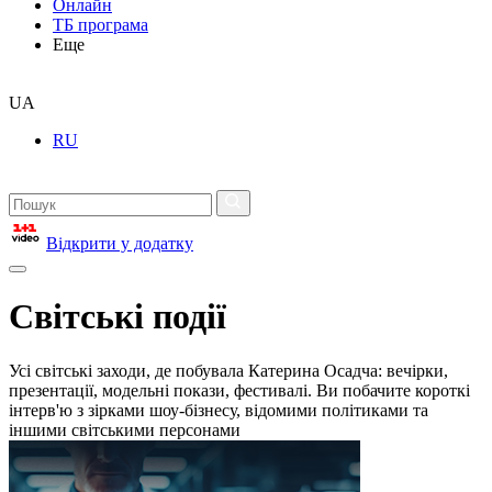
Онлайн
ТБ програма
Еще
UA
RU
Відкрити у додатку
Світські події
Усі світські заходи, де побувала Катерина Осадча: вечірки,
презентації, модельні покази, фестивалі. Ви побачите короткі
інтерв'ю з зірками шоу-бізнесу, відомими політиками та
іншими світськими персонами