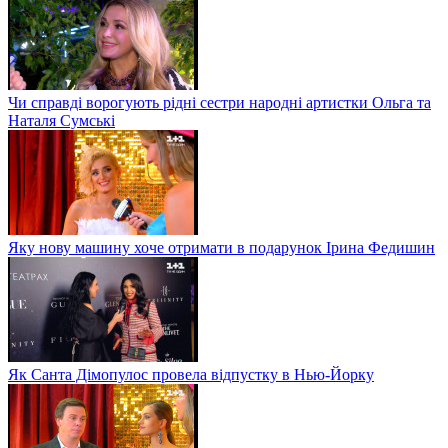
Чи справді ворогують рідні сестри народні артистки Ольга та
Наталя Сумські
Яку нову машину хоче отримати в подарунок Ірина Федишин
Як Санта Дімопулос провела відпустку в Нью-Йорку