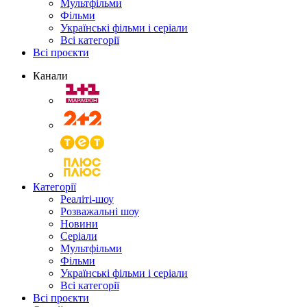
Мультфільми
Фільми
Українські фільми і серіали
Всі категорії
Всі проєкти
Канали
Категорії
Реаліті-шоу
Розважальні шоу
Новини
Серіали
Мультфільми
Фільми
Українські фільми і серіали
Всі категорії
Всі проєкти