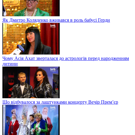
Як Дмитро Коляденко вживався в роль бабусі Герди
Чому Асія Ахат зверталася до астрологів перед народженням
дитини
Що відбувалося за лаштунками концерту Вечір Прем’єр