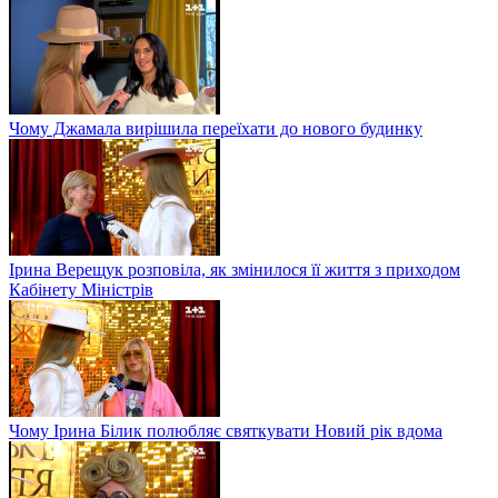
Чому Джамала вирішила переїхати до нового будинку
Ірина Верещук розповіла, як змінилося її життя з приходом
Кабінету Міністрів
Чому Ірина Білик полюбляє святкувати Новий рік вдома