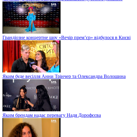
Грандіозне концертне шоу «Вечір прем’єр» відбулося в Києві
Яким буде весілля Анни Трінчер та Олександра Волошина
Яким брендам надає перевагу Надя Дорофєєва