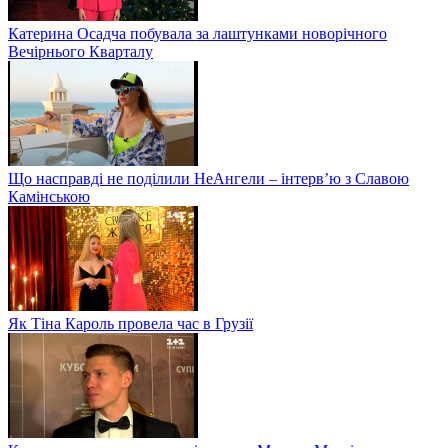
Катерина Осадча побувала за лаштунками новорічного
Вечірнього Кварталу
Що насправді не поділили НеАнгели – інтерв’ю з Славою
Камінською
Як Тіна Кароль провела час в Грузії