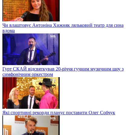
Чи влаштовує Антоніна Хижняк ляльковий театр для сина
вдома
Гурт СКАЙ відсвяткував 20-річчя гучним музичним шоу з
симфонічним оркестром
Які спортивні рекорди планує поставити Олег Собчук