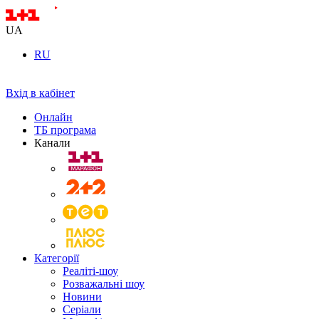
UA
RU
Вхід в кабінет
Онлайн
ТБ програма
Канали
Категорії
Реаліті-шоу
Розважальні шоу
Новини
Серіали