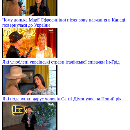
Чому донька Марії Єфросиніної після року навчання в Канаді
повернулася до України
Які улюблені українські страви італійської співачки Ін-Грід
Які подарунки дарує чоловік Санті Дімопулос на Новий рік