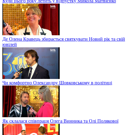
Куди цього року летить у відпустку Микола Матвієнко
Де Олена Кравець збирається святкувати Новий рік та свій
ювілей
Чи комфортно Олександру Шовковському в політиці
Як склалася співпраця Олега Винника та Олі Полякової