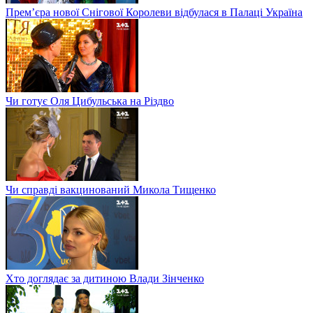
Прем’єра нової Снігової Королеви відбулася в Палаці Україна
Чи готує Оля Цибульська на Різдво
Чи справді вакцинований Микола Тищенко
Хто доглядає за дитиною Влади Зінченко