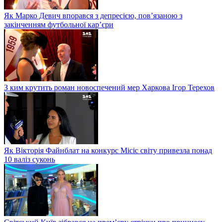
Як Марко Девич впорався з депресією, пов’язаною з
закінченням футбольної кар’єри
З ким крутить роман новоспечений мер Харкова Ігор Терехов
Як Вікторія Файнблат на конкурс Місіс світу привезла понад
10 валіз суконь