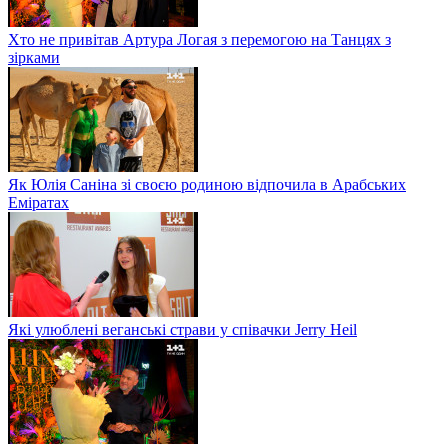
Хто не привітав Артура Логая з перемогою на Танцях з
зірками
Як Юлія Саніна зі своєю родиною відпочила в Арабських
Еміратах
Які улюблені веганські страви у співачки Jerry Heil