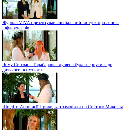
Журнал VIVA презентував спеціальний випуск про жінок-
інфлюенсерів
Чому Світлана Тарабарова змушена була звернутися до
дитячого психолога
Що діти Анастасії Приходько замовили на Святого Миколая