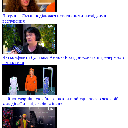
Людмила Лузан поділилася негативними наслідками
веслування
Які конфлікти були між Анною Різатдіновою та її тренеркою з
гімнастики
Найпопулярніші українські акторки об’єдналися в яскравій
комедії «Сильні, слабкі жінки»