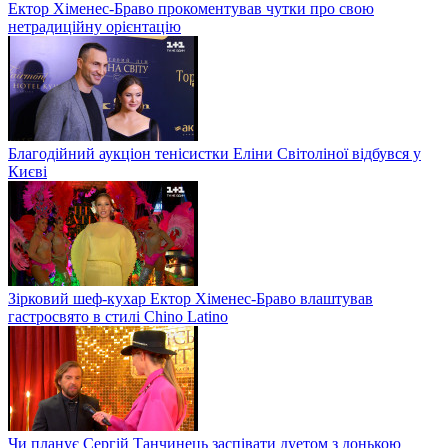
Ектор Хіменес-Браво прокоментував чутки про свою
нетрадиційну орієнтацію
Благодійний аукціон тенісистки Еліни Світоліної відбувся у
Києві
Зірковий шеф-кухар Ектор Хіменес-Браво влаштував
гастросвято в стилі Chino Latino
Чи планує Сергій Танчинець заспівати дуетом з донькою