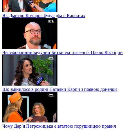
Як Дмитро Комаров будує дім в Карпатах
Чи забобонний ведучий Битви екстрасенсів Павло Костіцин
Що змінилося в родині Наталки Карпи з появою донечки
Чому Дар’я Петрожицька є затятою порушницею правил