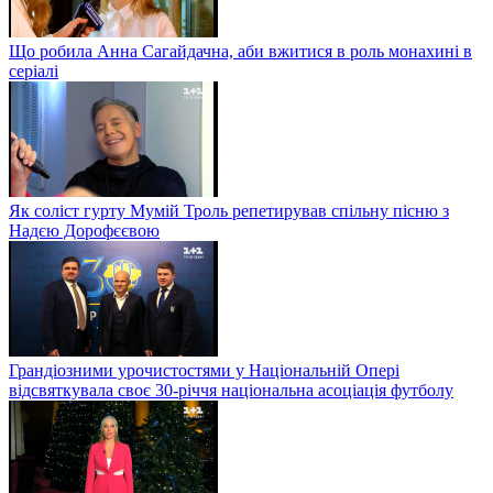
Що робила Анна Сагайдачна, аби вжитися в роль монахині в
серіалі
Як соліст гурту Мумій Троль репетирував спільну пісню з
Надєю Дорофєєвою
Грандіозними урочистостями у Національній Опері
відсвяткувала своє 30-річчя національна асоціація футболу