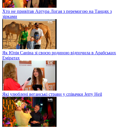
Хто не привітав Артура Логая з перемогою на Танцях з
зірками
Як Юлія Саніна зі своєю родиною відпочила в Арабських
Еміратах
Які улюблені веганські страви у співачки Jerry Heil