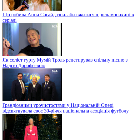
Що робила Анна Сагайдачна, аби вжитися в роль монахині в
серіалі
Як соліст гурту Мумій Троль репетирував спільну пісню з
Надєю Дорофєєвою
Грандіозними урочистостями у Національній Опері
відсвяткувала своє 30-річчя національна асоціація футболу