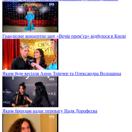
Грандіозне концертне шоу «Вечір прем’єр» відбулося в Києві
Яким буде весілля Анни Трінчер та Олександра Волошина
Яким брендам надає перевагу Надя Дорофєєва