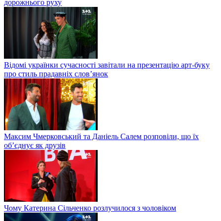
дорожнього руху
Відомі українки сучасності завітали на презентацію арт-буку
про стиль прадавніх слов’янок
Максим Чмерковський та Даніель Салем розповіли, що їх
об’єднує як друзів
Чому Катерина Сільченко розлучилося з чоловіком