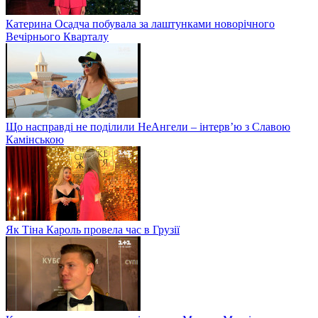
Катерина Осадча побувала за лаштунками новорічного
Вечірнього Кварталу
Що насправді не поділили НеАнгели – інтерв’ю з Славою
Камінською
Як Тіна Кароль провела час в Грузії