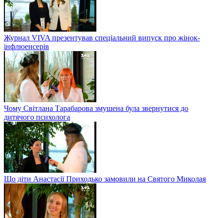
Журнал VIVA презентував спеціальний випуск про жінок-
інфлюенсерів
Чому Світлана Тарабарова змушена була звернутися до
дитячого психолога
Що діти Анастасії Приходько замовили на Святого Миколая