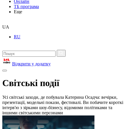
Онлайн
ТБ програма
Еще
UA
RU
Відкрити у додатку
Світські події
Усі світські заходи, де побувала Катерина Осадча: вечірки,
презентації, модельні покази, фестивалі. Ви побачите короткі
інтерв'ю з зірками шоу-бізнесу, відомими політиками та
іншими світськими персонами