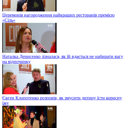
Церемонія нагородження найкращих ресторанів премією
«Сіль»
Наталка Денисенко зізналася, як їй вдається не набирати вагу
на відпочинку
Євген Клопотенко розповів, як змусити дитину їсти корисну
їжу