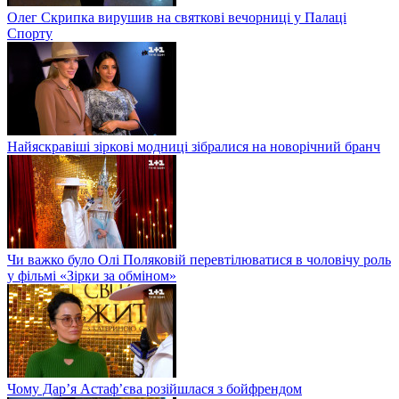
Олег Скрипка вирушив на святкові вечорниці у Палаці
Спорту
Найяскравіші зіркові модниці зібралися на новорічний бранч
Чи важко було Олі Поляковій перевтілюватися в чоловічу роль
у фільмі «Зірки за обміном»
Чому Дар’я Астаф’єва розійшлася з бойфрендом