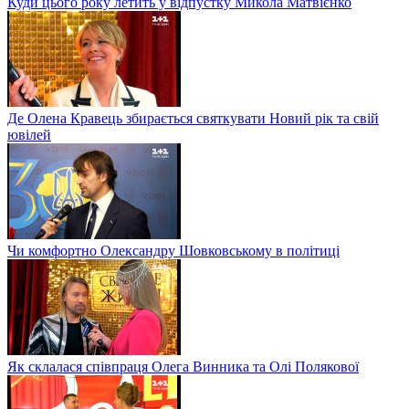
Куди цього року летить у відпустку Микола Матвієнко
Де Олена Кравець збирається святкувати Новий рік та свій
ювілей
Чи комфортно Олександру Шовковському в політиці
Як склалася співпраця Олега Винника та Олі Полякової