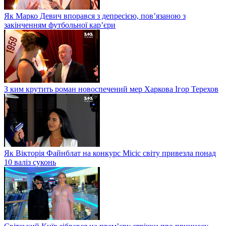
Як Марко Девич впорався з депресією, пов’язаною з
закінченням футбольної кар’єри
З ким крутить роман новоспечений мер Харкова Ігор Терехов
Як Вікторія Файнблат на конкурс Місіс світу привезла понад
10 валіз суконь