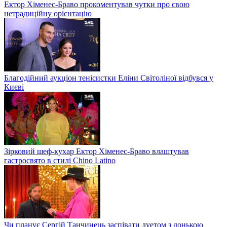
Ектор Хіменес-Браво прокоментував чутки про свою
нетрадиційну орієнтацію
Благодійний аукціон тенісистки Еліни Світоліної відбувся у
Києві
Зірковий шеф-кухар Ектор Хіменес-Браво влаштував
гастросвято в стилі Chino Latino
Чи планує Сергій Танчинець заспівати дуетом з донькою