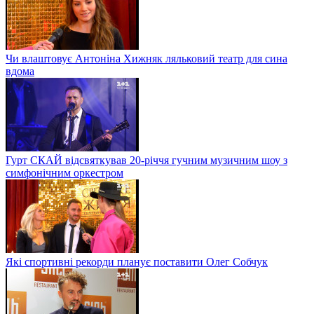
Чи влаштовує Антоніна Хижняк ляльковий театр для сина
вдома
Гурт СКАЙ відсвяткував 20-річчя гучним музичним шоу з
симфонічним оркестром
Які спортивні рекорди планує поставити Олег Собчук