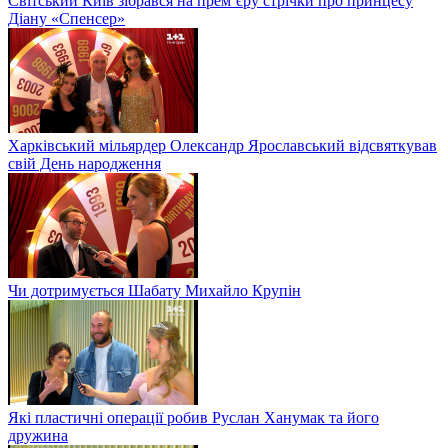
Світський Київ зібрався на прем’єру стрічки про принцесу
Діану «Спенсер»
Харківський мільярдер Олександр Ярославський відсвяткував
свій День народження
Чи дотримується Шабату Михайло Крупін
Які пластичні операції робив Руслан Ханумак та його
дружина