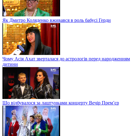
Як Дмитро Коляденко вживався в роль бабусі Герди
Чому Асія Ахат зверталася до астрологів перед народженням
дитини
Що відбувалося за лаштунками концерту Вечір Прем’єр