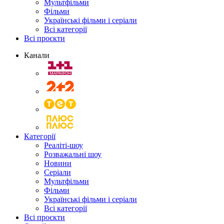
Мультфільми
Фільми
Українські фільми і серіали
Всі категорії
Всі проєкти
Канали
Категорії
Реаліті-шоу
Розважальні шоу
Новини
Серіали
Мультфільми
Фільми
Українські фільми і серіали
Всі категорії
Всі проєкти