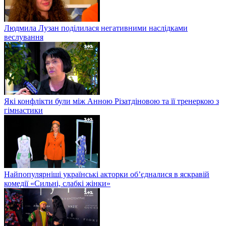
Людмила Лузан поділилася негативними наслідками
веслування
Які конфлікти були між Анною Різатдіновою та її тренеркою з
гімнастики
Найпопулярніші українські акторки об’єдналися в яскравій
комедії «Сильні, слабкі жінки»