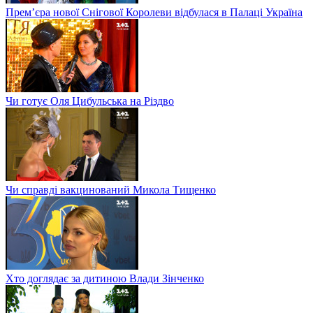
Прем’єра нової Снігової Королеви відбулася в Палаці Україна
Чи готує Оля Цибульська на Різдво
Чи справді вакцинований Микола Тищенко
Хто доглядає за дитиною Влади Зінченко