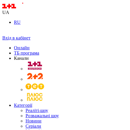
UA
RU
Вхід в кабінет
Онлайн
ТБ програма
Канали
Категорії
Реаліті-шоу
Розважальні шоу
Новини
Серіали