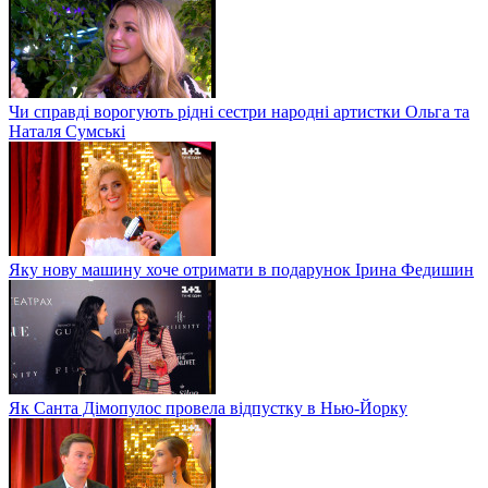
Чи справді ворогують рідні сестри народні артистки Ольга та
Наталя Сумські
Яку нову машину хоче отримати в подарунок Ірина Федишин
Як Санта Дімопулос провела відпустку в Нью-Йорку