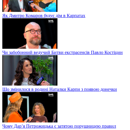
Як Дмитро Комаров будує дім в Карпатах
Чи забобонний ведучий Битви екстрасенсів Павло Костіцин
Що змінилося в родині Наталки Карпи з появою донечки
Чому Дар’я Петрожицька є затятою порушницею правил