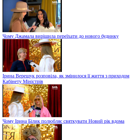
Чому Джамала вирішила переїхати до нового будинку
Ірина Верещук розповіла, як змінилося її життя з приходом
Кабінету Міністрів
Чому Ірина Білик полюбляє святкувати Новий рік вдома