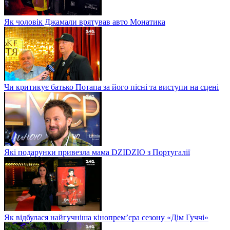
Як чоловік Джамали врятував авто Монатика
Чи критикує батько Потапа за його пісні та виступи на сцені
Які подарунки привезла мама DZIDZIO з Португалії
Як відбулася найгучніша кінопрем’єра сезону «Дім Гуччі»