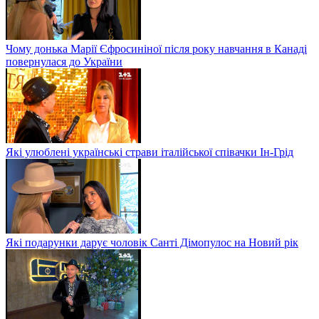
Чому донька Марії Єфросиніної після року навчання в Канаді
повернулася до України
Які улюблені українські страви італійської співачки Ін-Грід
Які подарунки дарує чоловік Санті Дімопулос на Новий рік