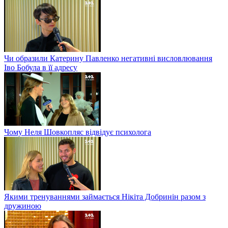
Чи образили Катерину Павленко негативні висловлювання
Іво Бобула в її адресу
Чому Неля Шовкопляс відвідує психолога
Якими тренуваннями займається Нікіта Добринін разом з
дружиною