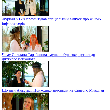
Журнал VIVA презентував спеціальний випуск про жінок-
інфлюенсерів
Чому Світлана Тарабарова змушена була звернутися до
дитячого психолога
Що діти Анастасії Приходько замовили на Святого Миколая