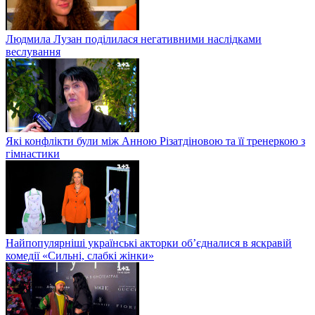
Людмила Лузан поділилася негативними наслідками
веслування
Які конфлікти були між Анною Різатдіновою та її тренеркою з
гімнастики
Найпопулярніші українські акторки об’єдналися в яскравій
комедії «Сильні, слабкі жінки»