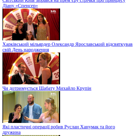
Світський Київ зібрався на прем’єру стрічки про принцесу
Діану «Спенсер»
Харківський мільярдер Олександр Ярославський відсвяткував
свій День народження
Чи дотримується Шабату Михайло Крупін
Які пластичні операції робив Руслан Ханумак та його
дружина