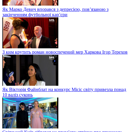
Як Марко Девич впорався з депресією, пов’язаною з
закінченням футбольної кар’єри
З ким крутить роман новоспечений мер Харкова Ігор Терехов
Як Вікторія Файнблат на конкурс Місіс світу привезла понад
10 валіз суконь