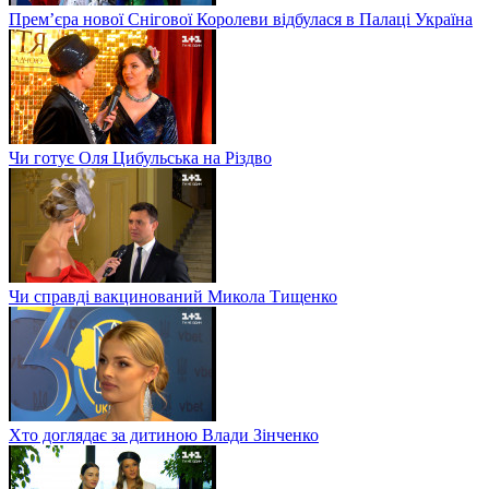
Прем’єра нової Снігової Королеви відбулася в Палаці Україна
Чи готує Оля Цибульська на Різдво
Чи справді вакцинований Микола Тищенко
Хто доглядає за дитиною Влади Зінченко