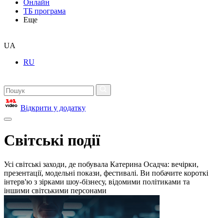
Онлайн
ТБ програма
Еще
UA
RU
Відкрити у додатку
Світські події
Усі світські заходи, де побувала Катерина Осадча: вечірки,
презентації, модельні покази, фестивалі. Ви побачите короткі
інтерв'ю з зірками шоу-бізнесу, відомими політиками та
іншими світськими персонами