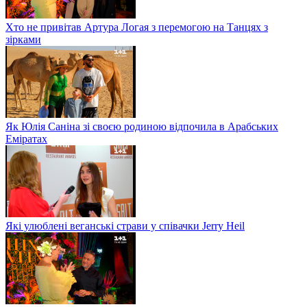
Хто не привітав Артура Логая з перемогою на Танцях з
зірками
Як Юлія Саніна зі своєю родиною відпочила в Арабських
Еміратах
Які улюблені веганські страви у співачки Jerry Heil