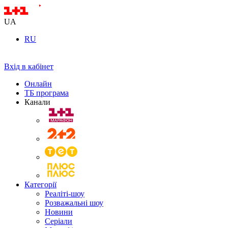
UA
RU
Вхід в кабінет
Онлайн
ТБ програма
Канали
Категорії
Реаліті-шоу
Розважальні шоу
Новини
Серіали