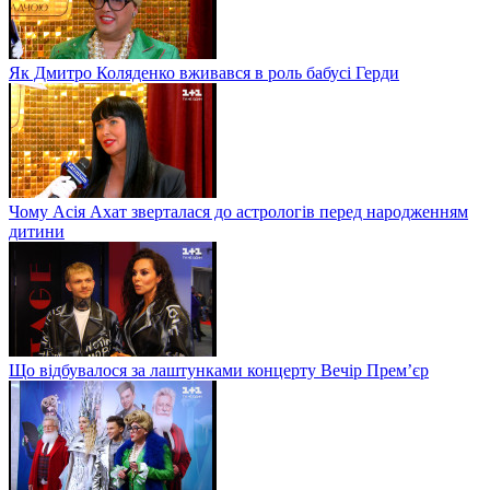
Як Дмитро Коляденко вживався в роль бабусі Герди
Чому Асія Ахат зверталася до астрологів перед народженням
дитини
Що відбувалося за лаштунками концерту Вечір Прем’єр