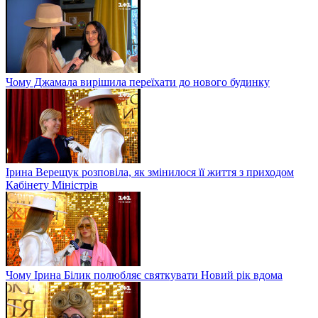
Чому Джамала вирішила переїхати до нового будинку
Ірина Верещук розповіла, як змінилося її життя з приходом
Кабінету Міністрів
Чому Ірина Білик полюбляє святкувати Новий рік вдома