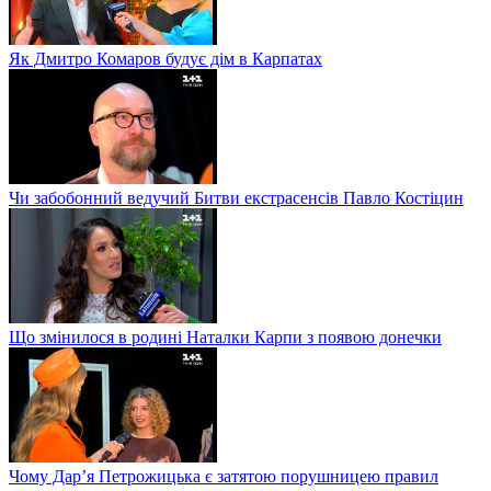
Як Дмитро Комаров будує дім в Карпатах
Чи забобонний ведучий Битви екстрасенсів Павло Костіцин
Що змінилося в родині Наталки Карпи з появою донечки
Чому Дар’я Петрожицька є затятою порушницею правил