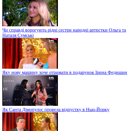
Чи справді ворогують рідні сестри народні артистки Ольга та
Наталя Сумські
Яку нову машину хоче отримати в подарунок Ірина Федишин
Як Санта Дімопулос провела відпустку в Нью-Йорку