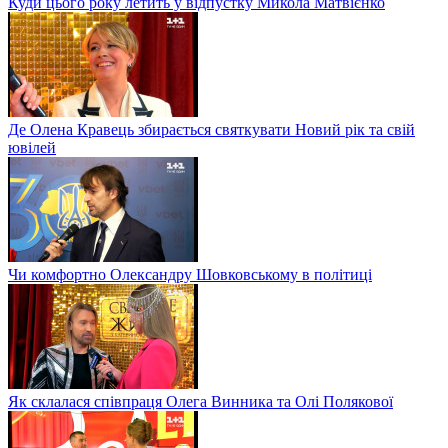
Куди цього року летить у відпустку Микола Матвієнко
Де Олена Кравець збирається святкувати Новий рік та свій
ювілей
Чи комфортно Олександру Шовковському в політиці
Як склалася співпраця Олега Винника та Олі Полякової