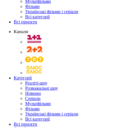
Мультфільми
Фільми
Українські фільми і серіали
Всі категорії
Всі проєкти
Канали
Категорії
Реаліті-шоу
Розважальні шоу
Новини
Серіали
Мультфільми
Фільми
Українські фільми і серіали
Всі категорії
Всі проєкти