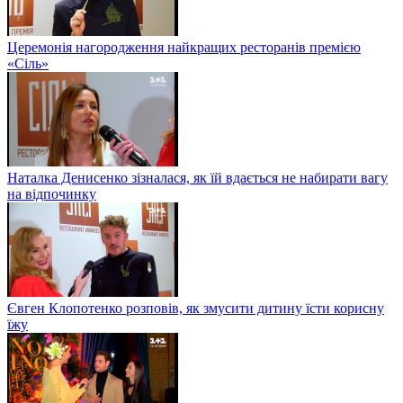
Церемонія нагородження найкращих ресторанів премією
«Сіль»
Наталка Денисенко зізналася, як їй вдається не набирати вагу
на відпочинку
Євген Клопотенко розповів, як змусити дитину їсти корисну
їжу