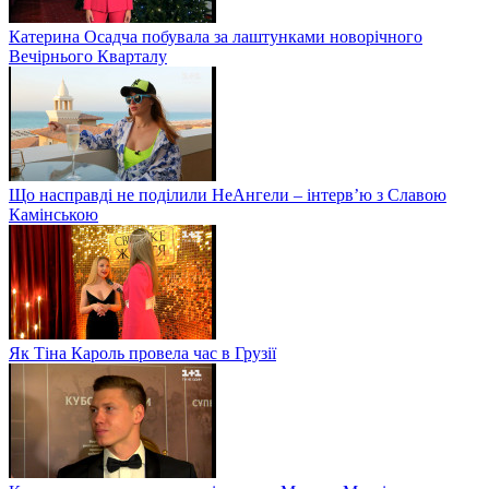
Катерина Осадча побувала за лаштунками новорічного
Вечірнього Кварталу
Що насправді не поділили НеАнгели – інтерв’ю з Славою
Камінською
Як Тіна Кароль провела час в Грузії