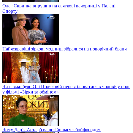
Олег Скрипка вирушив на святкові вечорниці у Палаці
Спорту
Найяскравіші зіркові модниці зібралися на новорічний бранч
Чи важко було Олі Поляковій перевтілюватися в чоловічу роль
у фільмі «Зірки за обміном»
Чому Дар’я Астаф’єва розійшлася з бойфрендом