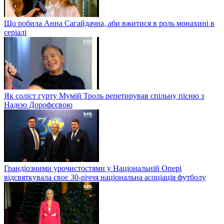
Що робила Анна Сагайдачна, аби вжитися в роль монахині в
серіалі
Як соліст гурту Мумій Троль репетирував спільну пісню з
Надєю Дорофєєвою
Грандіозними урочистостями у Національній Опері
відсвяткувала своє 30-річчя національна асоціація футболу