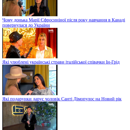
Чому донька Марії Єфросиніної після року навчання в Канаді
повернулася до України
Які улюблені українські страви італійської співачки Ін-Грід
Які подарунки дарує чоловік Санті Дімопулос на Новий рік