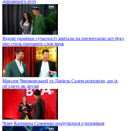
дорожнього руху
Відомі українки сучасності завітали на презентацію арт-буку
про стиль прадавніх слов’янок
Максим Чмерковський та Даніель Салем розповіли, що їх
об’єднує як друзів
Чому Катерина Сільченко розлучилося з чоловіком