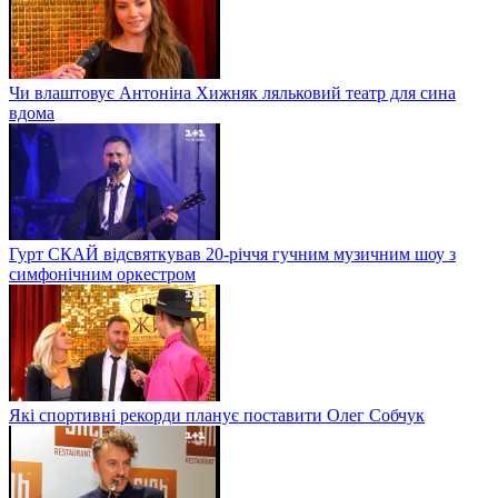
Чи влаштовує Антоніна Хижняк ляльковий театр для сина
вдома
Гурт СКАЙ відсвяткував 20-річчя гучним музичним шоу з
симфонічним оркестром
Які спортивні рекорди планує поставити Олег Собчук