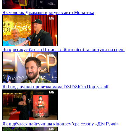
Як чоловік Джамали врятував авто Монатика
Чи критикує батько Потапа за його пісні та виступи на сцені
Які подарунки привезла мама DZIDZIO з Португалії
Як відбулася найгучніша кінопрем’єра сезону «Дім Гуччі»