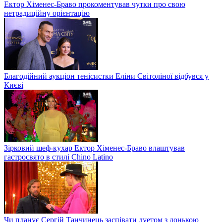
Ектор Хіменес-Браво прокоментував чутки про свою
нетрадиційну орієнтацію
Благодійний аукціон тенісистки Еліни Світоліної відбувся у
Києві
Зірковий шеф-кухар Ектор Хіменес-Браво влаштував
гастросвято в стилі Chino Latino
Чи планує Сергій Танчинець заспівати дуетом з донькою