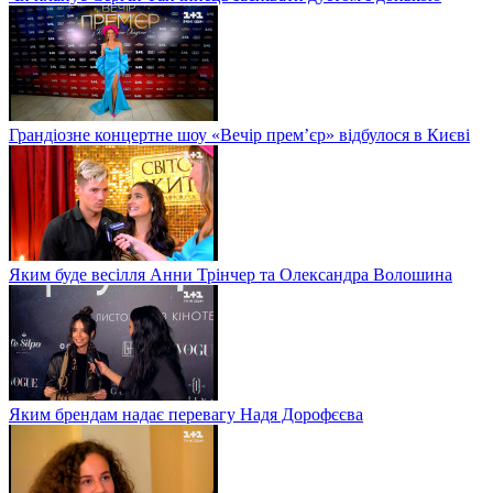
Грандіозне концертне шоу «Вечір прем’єр» відбулося в Києві
Яким буде весілля Анни Трінчер та Олександра Волошина
Яким брендам надає перевагу Надя Дорофєєва