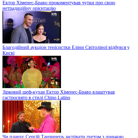
Ектор Хіменес-Браво прокоментував чутки про свою
нетрадиційну орієнтацію
Благодійний аукціон тенісистки Еліни Світоліної відбувся у
Києві
Зірковий шеф-кухар Ектор Хіменес-Браво влаштував
гастросвято в стилі Chino Latino
Чи планує Сергій Танчинець заспівати дуетом з донькою