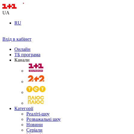
UA
RU
Вхід в кабінет
Онлайн
ТБ програма
Канали
Категорії
Реаліті-шоу
Розважальні шоу
Новини
Серіали