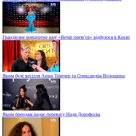
Грандіозне концертне шоу «Вечір прем’єр» відбулося в Києві
Яким буде весілля Анни Трінчер та Олександра Волошина
Яким брендам надає перевагу Надя Дорофєєва