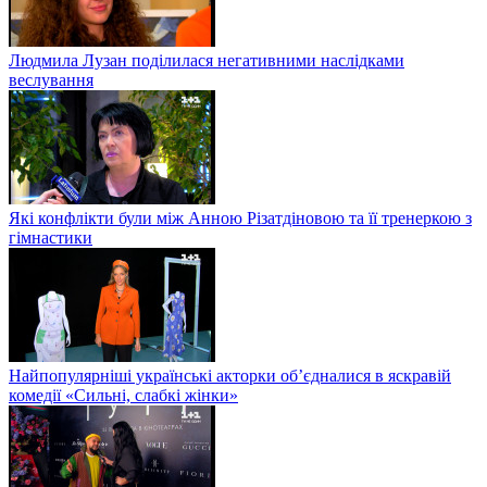
Людмила Лузан поділилася негативними наслідками
веслування
Які конфлікти були між Анною Різатдіновою та її тренеркою з
гімнастики
Найпопулярніші українські акторки об’єдналися в яскравій
комедії «Сильні, слабкі жінки»