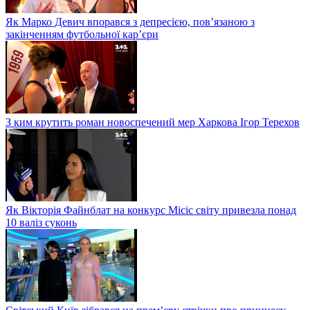
Як Марко Девич впорався з депресією, пов’язаною з
закінченням футбольної кар’єри
З ким крутить роман новоспечений мер Харкова Ігор Терехов
Як Вікторія Файнблат на конкурс Місіс світу привезла понад
10 валіз суконь