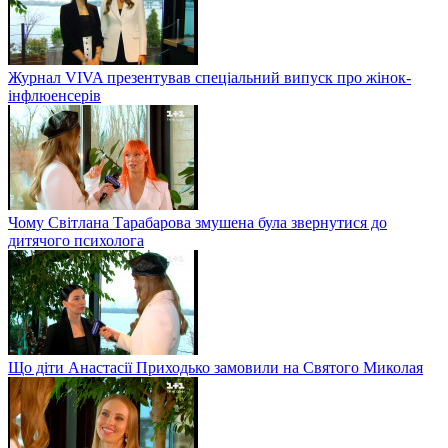
Журнал VIVA презентував спеціальний випуск про жінок-
інфлюенсерів
Чому Світлана Тарабарова змушена була звернутися до
дитячого психолога
Що діти Анастасії Приходько замовили на Святого Миколая