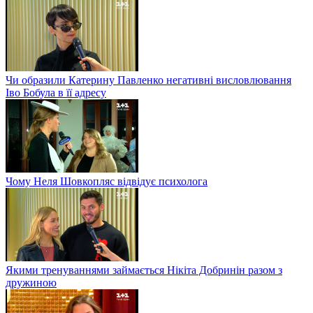
Чи образили Катерину Павленко негативні висловлювання
Іво Бобула в її адресу
Чому Неля Шовкопляс відвідує психолога
Якими тренуваннями займається Нікіта Добринін разом з
дружиною