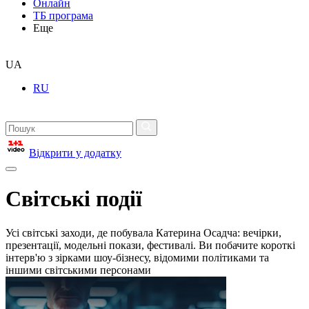
Онлайн
ТБ програма
Еще
UA
RU
Відкрити у додатку
Світські події
Усі світські заходи, де побувала Катерина Осадча: вечірки,
презентації, модельні покази, фестивалі. Ви побачите короткі
інтерв'ю з зірками шоу-бізнесу, відомими політиками та
іншими світськими персонами