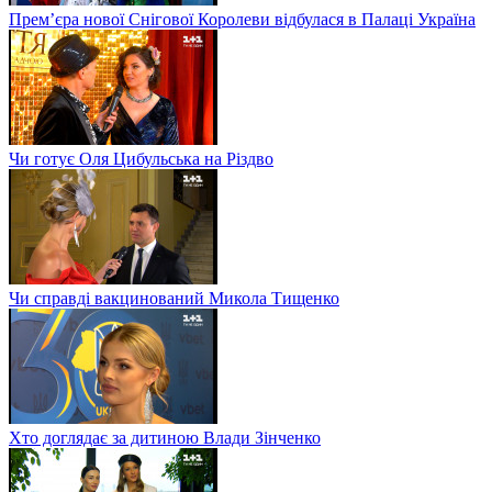
Прем’єра нової Снігової Королеви відбулася в Палаці Україна
Чи готує Оля Цибульська на Різдво
Чи справді вакцинований Микола Тищенко
Хто доглядає за дитиною Влади Зінченко