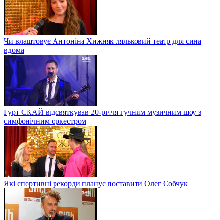
Чи влаштовує Антоніна Хижняк ляльковий театр для сина
вдома
Гурт СКАЙ відсвяткував 20-річчя гучним музичним шоу з
симфонічним оркестром
Які спортивні рекорди планує поставити Олег Собчук