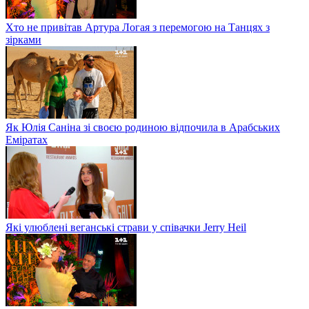
Хто не привітав Артура Логая з перемогою на Танцях з
зірками
Як Юлія Саніна зі своєю родиною відпочила в Арабських
Еміратах
Які улюблені веганські страви у співачки Jerry Heil