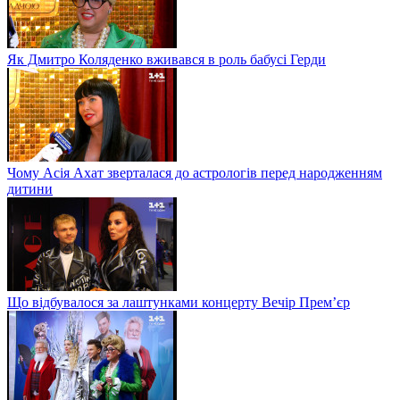
Як Дмитро Коляденко вживався в роль бабусі Герди
Чому Асія Ахат зверталася до астрологів перед народженням
дитини
Що відбувалося за лаштунками концерту Вечір Прем’єр