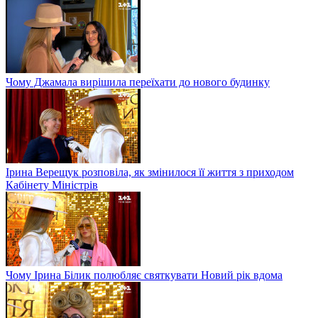
Чому Джамала вирішила переїхати до нового будинку
Ірина Верещук розповіла, як змінилося її життя з приходом
Кабінету Міністрів
Чому Ірина Білик полюбляє святкувати Новий рік вдома