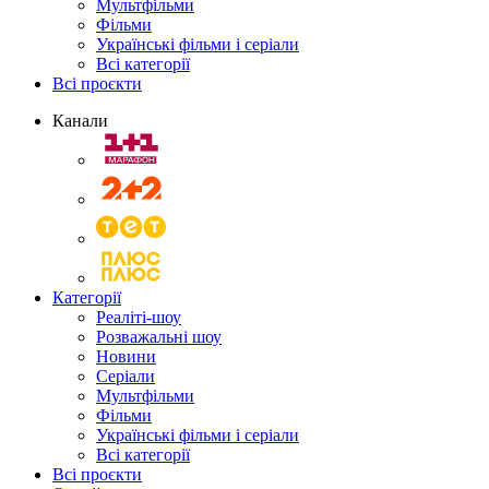
Мультфільми
Фільми
Українські фільми і серіали
Всі категорії
Всі проєкти
Канали
Категорії
Реаліті-шоу
Розважальні шоу
Новини
Серіали
Мультфільми
Фільми
Українські фільми і серіали
Всі категорії
Всі проєкти