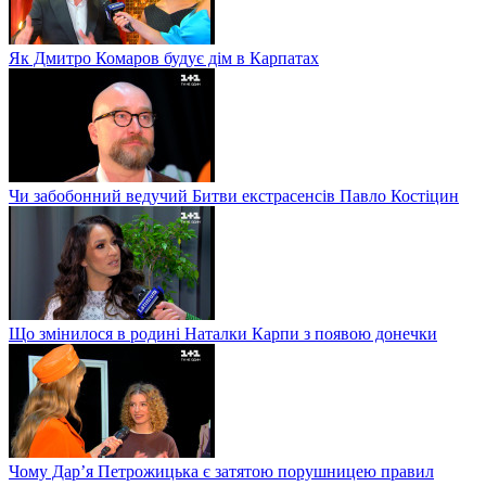
Як Дмитро Комаров будує дім в Карпатах
Чи забобонний ведучий Битви екстрасенсів Павло Костіцин
Що змінилося в родині Наталки Карпи з появою донечки
Чому Дар’я Петрожицька є затятою порушницею правил