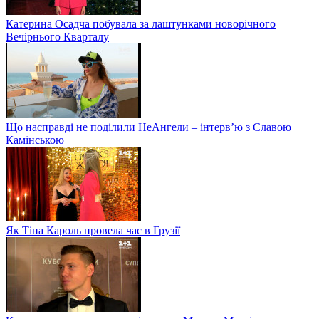
Катерина Осадча побувала за лаштунками новорічного
Вечірнього Кварталу
Що насправді не поділили НеАнгели – інтерв’ю з Славою
Камінською
Як Тіна Кароль провела час в Грузії