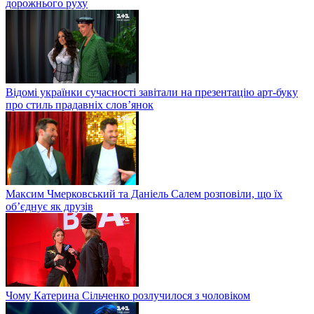
дорожнього руху
Відомі українки сучасності завітали на презентацію арт-буку
про стиль прадавніх слов’янок
Максим Чмерковський та Даніель Салем розповіли, що їх
об’єднує як друзів
Чому Катерина Сільченко розлучилося з чоловіком