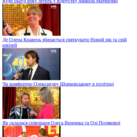
Куди цього року летить у відпустку Микола Матвієнко
Де Олена Кравець збирається святкувати Новий рік та свій
ювілей
Чи комфортно Олександру Шовковському в політиці
Як склалася співпраця Олега Винника та Олі Полякової