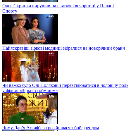
Олег Скрипка вирушив на святкові вечорниці у Палаці
Спорту
Найяскравіші зіркові модниці зібралися на новорічний бранч
Чи важко було Олі Поляковій перевтілюватися в чоловічу роль
у фільмі «Зірки за обміном»
Чому Дар’я Астаф’єва розійшлася з бойфрендом