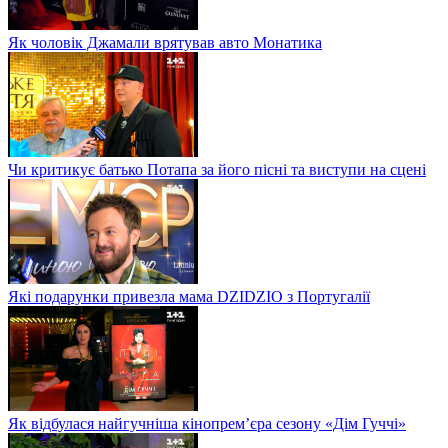
Як чоловік Джамали врятував авто Монатика
Чи критикує батько Потапа за його пісні та виступи на сцені
Які подарунки привезла мама DZIDZIO з Португалії
Як відбулася найгучніша кінопрем’єра сезону «Дім Гуччі»