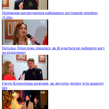
Церемонія нагородження найкращих ресторанів премією
«Сіль»
Наталка Денисенко зізналася, як їй вдається не набирати вагу
на відпочинку
Євген Клопотенко розповів, як змусити дитину їсти корисну
їжу