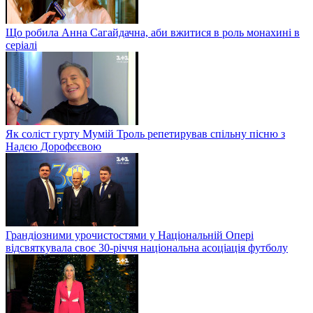
Що робила Анна Сагайдачна, аби вжитися в роль монахині в
серіалі
Як соліст гурту Мумій Троль репетирував спільну пісню з
Надєю Дорофєєвою
Грандіозними урочистостями у Національній Опері
відсвяткувала своє 30-річчя національна асоціація футболу