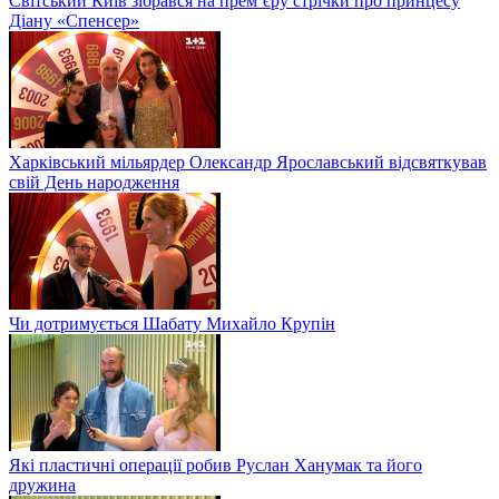
Світський Київ зібрався на прем’єру стрічки про принцесу
Діану «Спенсер»
Харківський мільярдер Олександр Ярославський відсвяткував
свій День народження
Чи дотримується Шабату Михайло Крупін
Які пластичні операції робив Руслан Ханумак та його
дружина