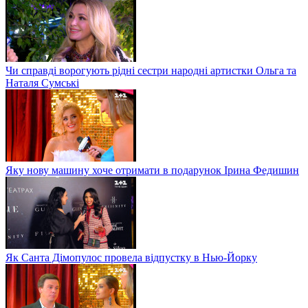
Чи справді ворогують рідні сестри народні артистки Ольга та
Наталя Сумські
Яку нову машину хоче отримати в подарунок Ірина Федишин
Як Санта Дімопулос провела відпустку в Нью-Йорку