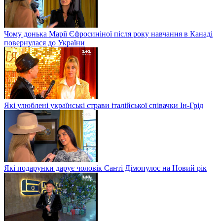
Чому донька Марії Єфросиніної після року навчання в Канаді
повернулася до України
Які улюблені українські страви італійської співачки Ін-Грід
Які подарунки дарує чоловік Санті Дімопулос на Новий рік