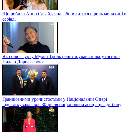
Що робила Анна Сагайдачна, аби вжитися в роль монахині в
серіалі
Як соліст гурту Мумій Троль репетирував спільну пісню з
Надєю Дорофєєвою
Грандіозними урочистостями у Національній Опері
відсвяткувала своє 30-річчя національна асоціація футболу