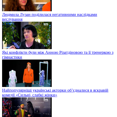
Людмила Лузан поділилася негативними наслідками
веслування
Які конфлікти були між Анною Різатдіновою та її тренеркою з
гімнастики
Найпопулярніші українські акторки об’єдналися в яскравій
комедії «Сильні, слабкі жінки»