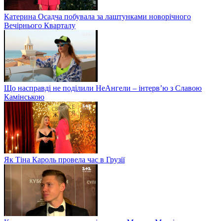
Катерина Осадча побувала за лаштунками новорічного
Вечірнього Кварталу
Що насправді не поділили НеАнгели – інтерв’ю з Славою
Камінською
Як Тіна Кароль провела час в Грузії