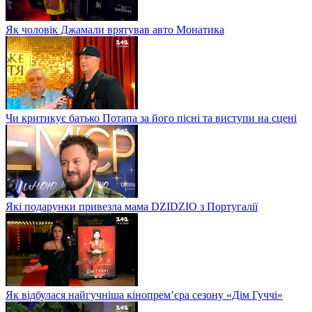
Як чоловік Джамали врятував авто Монатика
Чи критикує батько Потапа за його пісні та виступи на сцені
Які подарунки привезла мама DZIDZIO з Португалії
Як відбулася найгучніша кінопрем’єра сезону «Дім Гуччі»