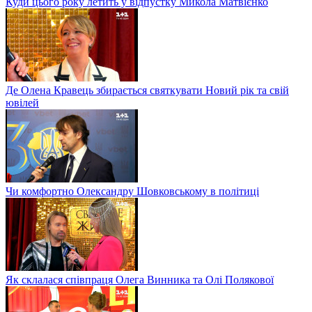
Куди цього року летить у відпустку Микола Матвієнко
Де Олена Кравець збирається святкувати Новий рік та свій
ювілей
Чи комфортно Олександру Шовковському в політиці
Як склалася співпраця Олега Винника та Олі Полякової