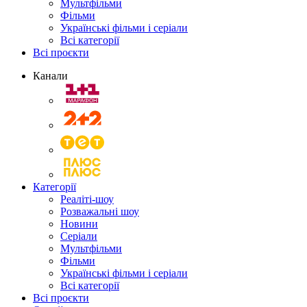
Мультфільми
Фільми
Українські фільми і серіали
Всі категорії
Всі проєкти
Канали
Категорії
Реаліті-шоу
Розважальні шоу
Новини
Серіали
Мультфільми
Фільми
Українські фільми і серіали
Всі категорії
Всі проєкти