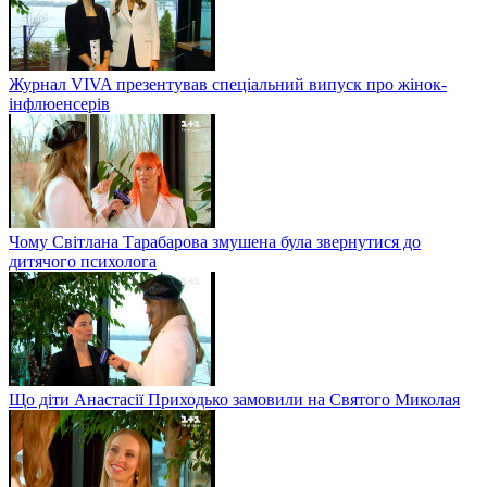
Журнал VIVA презентував спеціальний випуск про жінок-
інфлюенсерів
Чому Світлана Тарабарова змушена була звернутися до
дитячого психолога
Що діти Анастасії Приходько замовили на Святого Миколая