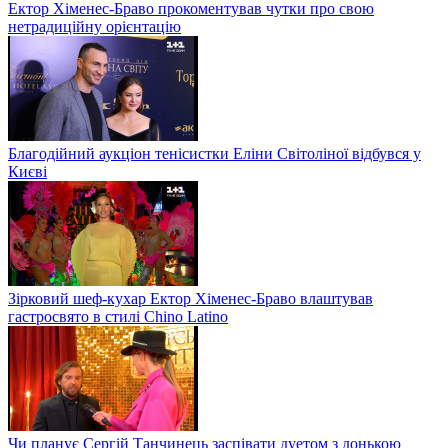
Ектор Хіменес-Браво прокоментував чутки про свою
нетрадиційну орієнтацію
Благодійний аукціон тенісистки Еліни Світоліної відбувся у
Києві
Зірковий шеф-кухар Ектор Хіменес-Браво влаштував
гастросвято в стилі Chino Latino
Чи планує Сергій Танчинець заспівати дуетом з донькою