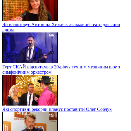
Чи влаштовує Антоніна Хижняк ляльковий театр для сина
вдома
Гурт СКАЙ відсвяткував 20-річчя гучним музичним шоу з
симфонічним оркестром
Які спортивні рекорди планує поставити Олег Собчук