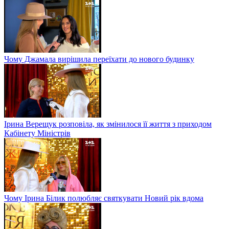
Чому Джамала вирішила переїхати до нового будинку
Ірина Верещук розповіла, як змінилося її життя з приходом
Кабінету Міністрів
Чому Ірина Білик полюбляє святкувати Новий рік вдома