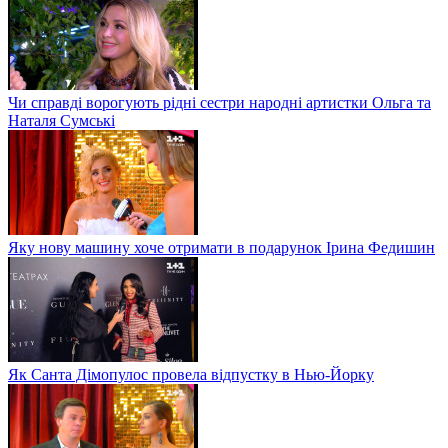
Чи справді ворогують рідні сестри народні артистки Ольга та
Наталя Сумські
Яку нову машину хоче отримати в подарунок Ірина Федишин
Як Санта Дімопулос провела відпустку в Нью-Йорку