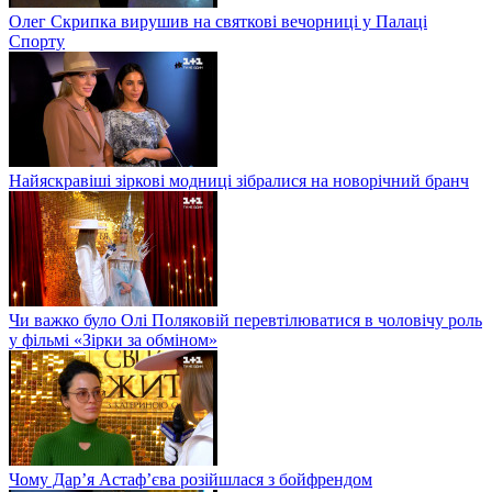
Олег Скрипка вирушив на святкові вечорниці у Палаці
Спорту
Найяскравіші зіркові модниці зібралися на новорічний бранч
Чи важко було Олі Поляковій перевтілюватися в чоловічу роль
у фільмі «Зірки за обміном»
Чому Дар’я Астаф’єва розійшлася з бойфрендом