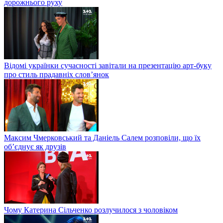
дорожнього руху
Відомі українки сучасності завітали на презентацію арт-буку
про стиль прадавніх слов’янок
Максим Чмерковський та Даніель Салем розповіли, що їх
об’єднує як друзів
Чому Катерина Сільченко розлучилося з чоловіком