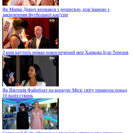
Як Марко Девич впорався з депресією, пов’язаною з
закінченням футбольної кар’єри
З ким крутить роман новоспечений мер Харкова Ігор Терехов
Як Вікторія Файнблат на конкурс Місіс світу привезла понад
10 валіз суконь