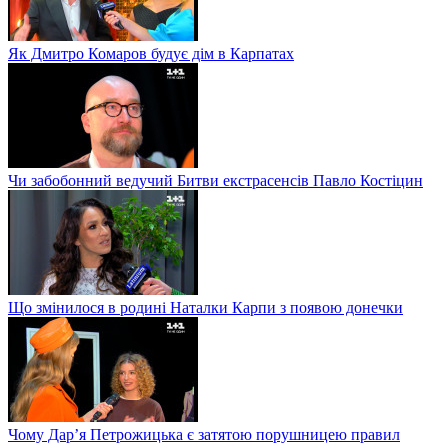
Як Дмитро Комаров будує дім в Карпатах
Чи забобонний ведучий Битви екстрасенсів Павло Костіцин
Що змінилося в родині Наталки Карпи з появою донечки
Чому Дар’я Петрожицька є затятою порушницею правил