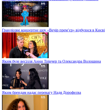
Грандіозне концертне шоу «Вечір прем’єр» відбулося в Києві
Яким буде весілля Анни Трінчер та Олександра Волошина
Яким брендам надає перевагу Надя Дорофєєва