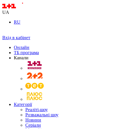
UA
RU
Вхід в кабінет
Онлайн
ТБ програма
Канали
Категорії
Реаліті-шоу
Розважальні шоу
Новини
Серіали