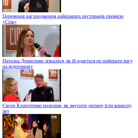
Церемонія нагородження найкращих ресторанів премією
«Сіль»
Наталка Денисенко зізналася, як їй вдається не набирати вагу
на відпочинку
Євген Клопотенко розповів, як змусити дитину їсти корисну
їжу