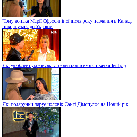
Чому донька Марії Єфросиніної після року навчання в Канаді
повернулася до України
Які улюблені українські страви італійської співачки Ін-Грід
Які подарунки дарує чоловік Санті Дімопулос на Новий рік