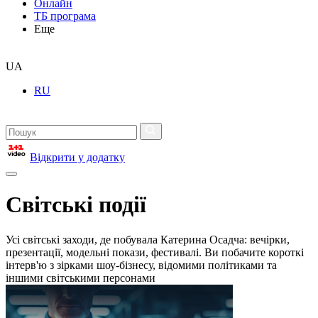
Онлайн
ТБ програма
Еще
UA
RU
Відкрити у додатку
Світські події
Усі світські заходи, де побувала Катерина Осадча: вечірки,
презентації, модельні покази, фестивалі. Ви побачите короткі
інтерв'ю з зірками шоу-бізнесу, відомими політиками та
іншими світськими персонами