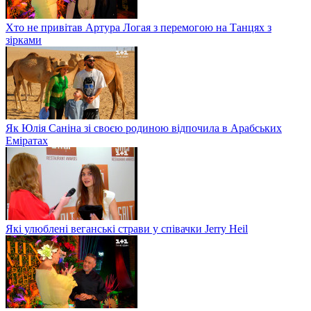
Хто не привітав Артура Логая з перемогою на Танцях з
зірками
Як Юлія Саніна зі своєю родиною відпочила в Арабських
Еміратах
Які улюблені веганські страви у співачки Jerry Heil