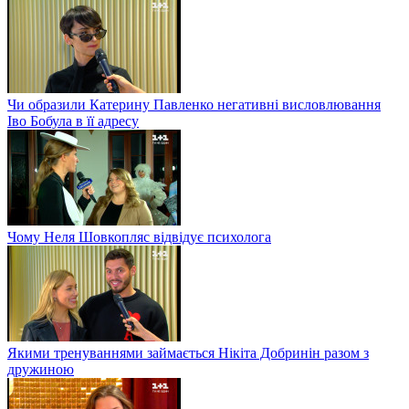
Чи образили Катерину Павленко негативні висловлювання
Іво Бобула в її адресу
Чому Неля Шовкопляс відвідує психолога
Якими тренуваннями займається Нікіта Добринін разом з
дружиною