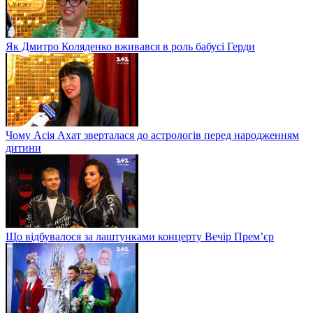
Як Дмитро Коляденко вживався в роль бабусі Герди
Чому Асія Ахат зверталася до астрологів перед народженням
дитини
Що відбувалося за лаштунками концерту Вечір Прем’єр