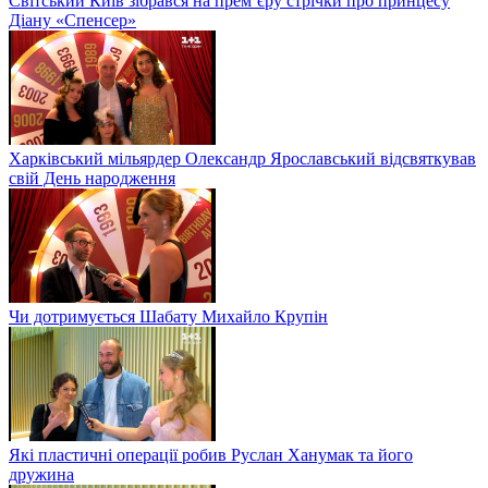
Світський Київ зібрався на прем’єру стрічки про принцесу
Діану «Спенсер»
Харківський мільярдер Олександр Ярославський відсвяткував
свій День народження
Чи дотримується Шабату Михайло Крупін
Які пластичні операції робив Руслан Ханумак та його
дружина