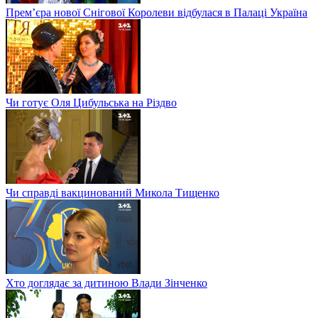
Прем’єра нової Снігової Королеви відбулася в Палаці Україна
Чи готує Оля Цибульська на Різдво
Чи справді вакцинований Микола Тищенко
Хто доглядає за дитиною Влади Зінченко