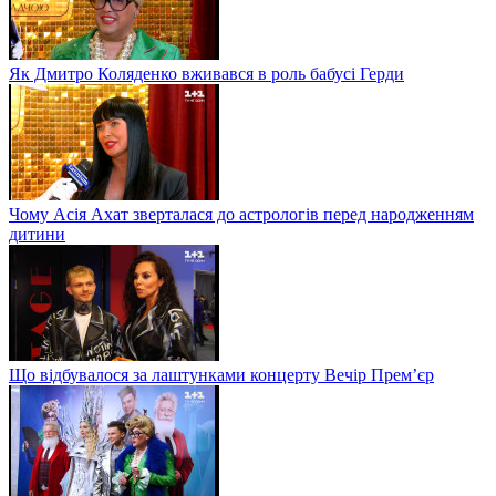
Як Дмитро Коляденко вживався в роль бабусі Герди
Чому Асія Ахат зверталася до астрологів перед народженням
дитини
Що відбувалося за лаштунками концерту Вечір Прем’єр