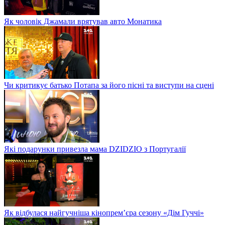
Як чоловік Джамали врятував авто Монатика
Чи критикує батько Потапа за його пісні та виступи на сцені
Які подарунки привезла мама DZIDZIO з Португалії
Як відбулася найгучніша кінопрем’єра сезону «Дім Гуччі»