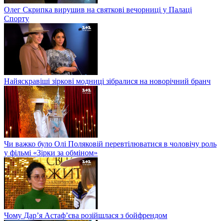
Олег Скрипка вирушив на святкові вечорниці у Палаці
Спорту
Найяскравіші зіркові модниці зібралися на новорічний бранч
Чи важко було Олі Поляковій перевтілюватися в чоловічу роль
у фільмі «Зірки за обміном»
Чому Дар’я Астаф’єва розійшлася з бойфрендом