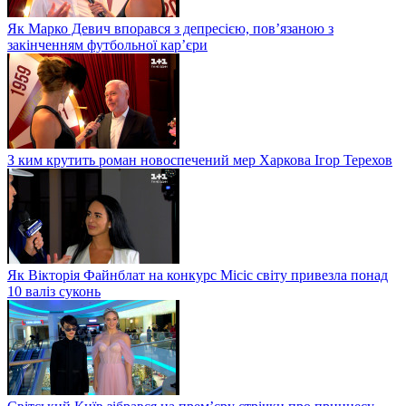
Як Марко Девич впорався з депресією, пов’язаною з
закінченням футбольної кар’єри
З ким крутить роман новоспечений мер Харкова Ігор Терехов
Як Вікторія Файнблат на конкурс Місіс світу привезла понад
10 валіз суконь