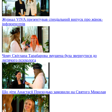
Журнал VIVA презентував спеціальний випуск про жінок-
інфлюенсерів
Чому Світлана Тарабарова змушена була звернутися до
дитячого психолога
Що діти Анастасії Приходько замовили на Святого Миколая