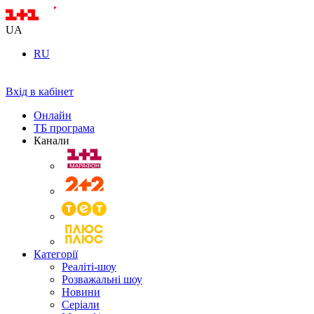
UA
RU
Вхід в кабінет
Онлайн
ТБ програма
Канали
Категорії
Реаліті-шоу
Розважальні шоу
Новини
Серіали