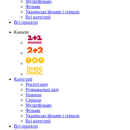
Мультфільми
Фільми
Українські фільми і серіали
Всі категорії
Всі проєкти
Канали
Категорії
Реаліті-шоу
Розважальні шоу
Новини
Серіали
Мультфільми
Фільми
Українські фільми і серіали
Всі категорії
Всі проєкти