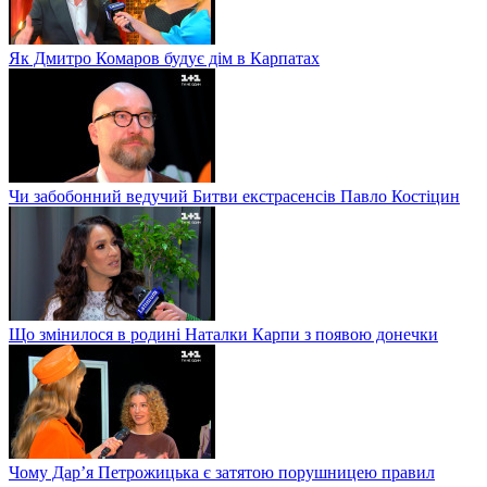
Як Дмитро Комаров будує дім в Карпатах
Чи забобонний ведучий Битви екстрасенсів Павло Костіцин
Що змінилося в родині Наталки Карпи з появою донечки
Чому Дар’я Петрожицька є затятою порушницею правил