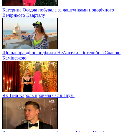
Катерина Осадча побувала за лаштунками новорічного
Вечірнього Кварталу
Що насправді не поділили НеАнгели – інтерв’ю з Славою
Камінською
Як Тіна Кароль провела час в Грузії