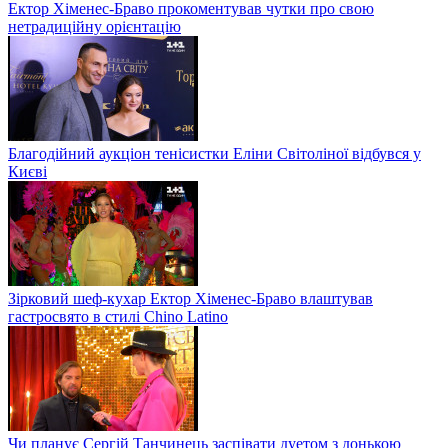
Ектор Хіменес-Браво прокоментував чутки про свою
нетрадиційну орієнтацію
Благодійний аукціон тенісистки Еліни Світоліної відбувся у
Києві
Зірковий шеф-кухар Ектор Хіменес-Браво влаштував
гастросвято в стилі Chino Latino
Чи планує Сергій Танчинець заспівати дуетом з донькою