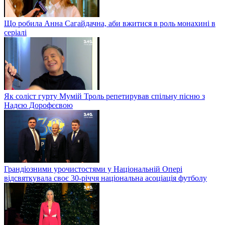
Що робила Анна Сагайдачна, аби вжитися в роль монахині в
серіалі
Як соліст гурту Мумій Троль репетирував спільну пісню з
Надєю Дорофєєвою
Грандіозними урочистостями у Національній Опері
відсвяткувала своє 30-річчя національна асоціація футболу