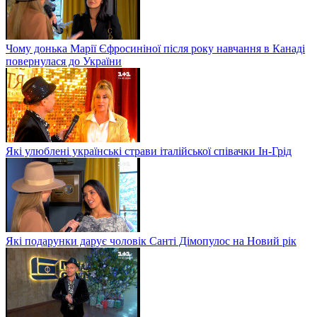
Чому донька Марії Єфросиніної після року навчання в Канаді
повернулася до України
Які улюблені українські страви італійської співачки Ін-Грід
Які подарунки дарує чоловік Санті Дімопулос на Новий рік