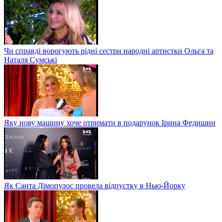
Чи справді ворогують рідні сестри народні артистки Ольга та
Наталя Сумські
Яку нову машину хоче отримати в подарунок Ірина Федишин
Як Санта Дімопулос провела відпустку в Нью-Йорку