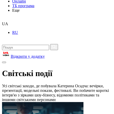
Онлайн
ТБ програма
Еще
UA
RU
Відкрити у додатку
Світські події
Усі світські заходи, де побувала Катерина Осадча: вечірки,
презентації, модельні покази, фестивалі. Ви побачите короткі
інтерв'ю з зірками шоу-бізнесу, відомими політиками та
іншими світськими персонами