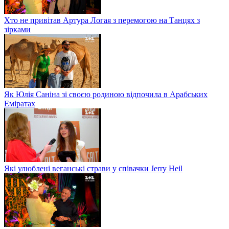
Хто не привітав Артура Логая з перемогою на Танцях з
зірками
Як Юлія Саніна зі своєю родиною відпочила в Арабських
Еміратах
Які улюблені веганські страви у співачки Jerry Heil