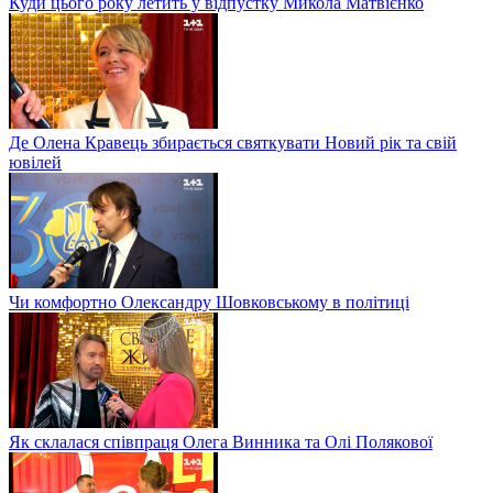
Куди цього року летить у відпустку Микола Матвієнко
Де Олена Кравець збирається святкувати Новий рік та свій
ювілей
Чи комфортно Олександру Шовковському в політиці
Як склалася співпраця Олега Винника та Олі Полякової