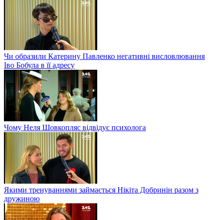
Чи образили Катерину Павленко негативні висловлювання
Іво Бобула в її адресу
Чому Неля Шовкопляс відвідує психолога
Якими тренуваннями займається Нікіта Добринін разом з
дружиною