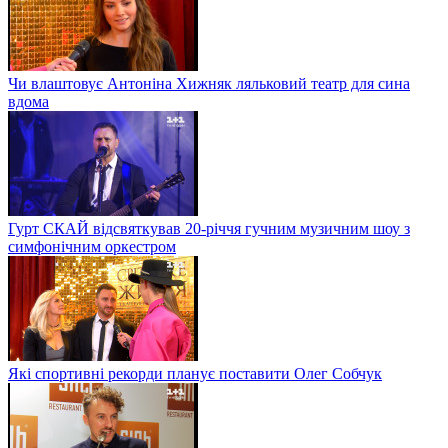
Чи влаштовує Антоніна Хижняк ляльковий театр для сина
вдома
Гурт СКАЙ відсвяткував 20-річчя гучним музичним шоу з
симфонічним оркестром
Які спортивні рекорди планує поставити Олег Собчук