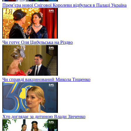
Прем’єра нової Снігової Королеви відбулася в Палаці Україна
Чи готує Оля Цибульська на Різдво
Чи справді вакцинований Микола Тищенко
Хто доглядає за дитиною Влади Зінченко