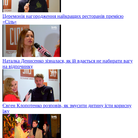
Церемонія нагородження найкращих ресторанів премією
«Сіль»
Наталка Денисенко зізналася, як їй вдається не набирати вагу
на відпочинку
Євген Клопотенко розповів, як змусити дитину їсти корисну
їжу