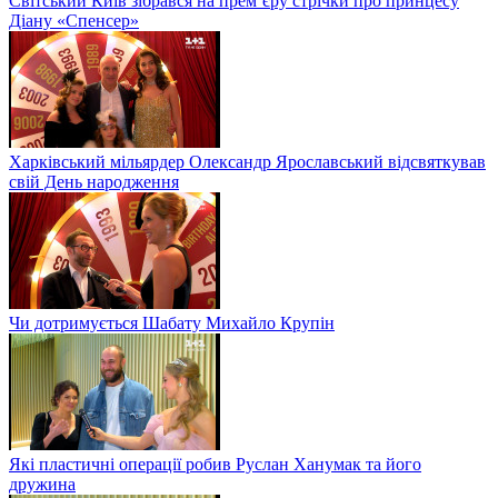
Світський Київ зібрався на прем’єру стрічки про принцесу
Діану «Спенсер»
Харківський мільярдер Олександр Ярославський відсвяткував
свій День народження
Чи дотримується Шабату Михайло Крупін
Які пластичні операції робив Руслан Ханумак та його
дружина