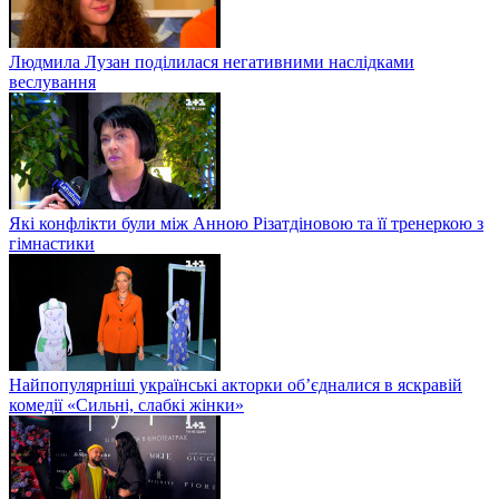
Людмила Лузан поділилася негативними наслідками
веслування
Які конфлікти були між Анною Різатдіновою та її тренеркою з
гімнастики
Найпопулярніші українські акторки об’єдналися в яскравій
комедії «Сильні, слабкі жінки»