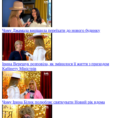
Чому Джамала вирішила переїхати до нового будинку
Ірина Верещук розповіла, як змінилося її життя з приходом
Кабінету Міністрів
Чому Ірина Білик полюбляє святкувати Новий рік вдома