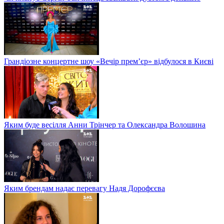
Грандіозне концертне шоу «Вечір прем’єр» відбулося в Києві
Яким буде весілля Анни Трінчер та Олександра Волошина
Яким брендам надає перевагу Надя Дорофєєва