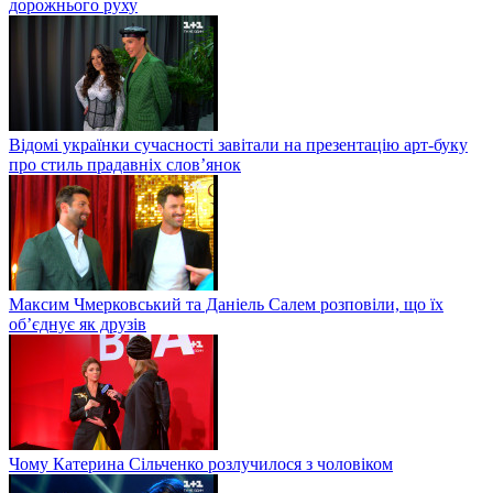
дорожнього руху
Відомі українки сучасності завітали на презентацію арт-буку
про стиль прадавніх слов’янок
Максим Чмерковський та Даніель Салем розповіли, що їх
об’єднує як друзів
Чому Катерина Сільченко розлучилося з чоловіком