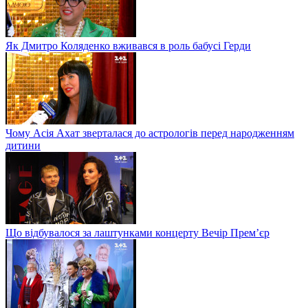
Як Дмитро Коляденко вживався в роль бабусі Герди
Чому Асія Ахат зверталася до астрологів перед народженням
дитини
Що відбувалося за лаштунками концерту Вечір Прем’єр