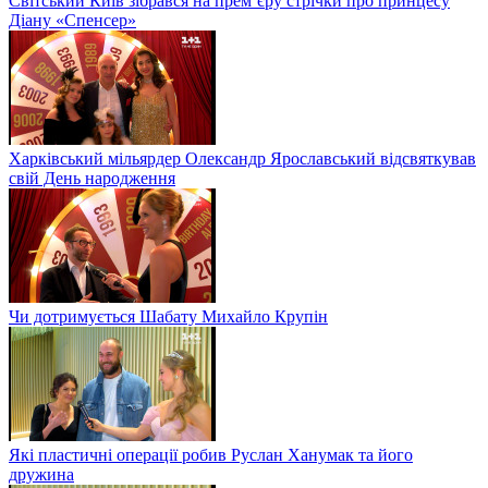
Світський Київ зібрався на прем’єру стрічки про принцесу
Діану «Спенсер»
Харківський мільярдер Олександр Ярославський відсвяткував
свій День народження
Чи дотримується Шабату Михайло Крупін
Які пластичні операції робив Руслан Ханумак та його
дружина