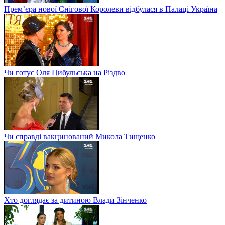
Прем’єра нової Снігової Королеви відбулася в Палаці Україна
Чи готує Оля Цибульська на Різдво
Чи справді вакцинований Микола Тищенко
Хто доглядає за дитиною Влади Зінченко