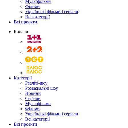
Мультфільми
Фільми
Українські фільми і серіали
Всі категорії
Всі проєкти
Канали
Категорії
Реаліті-шоу
Розважальні шоу
Новини
Серіали
Мультфільми
Фільми
Українські фільми і серіали
Всі категорії
Всі проєкти