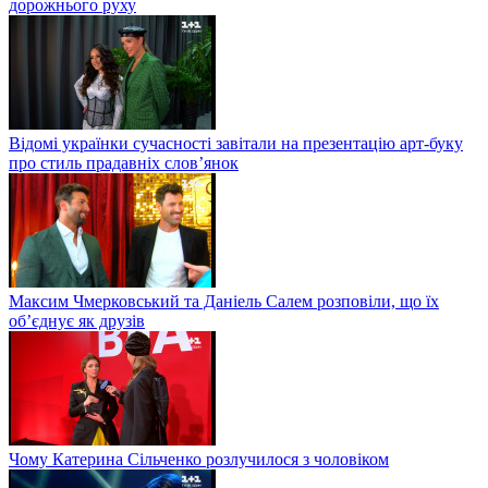
дорожнього руху
Відомі українки сучасності завітали на презентацію арт-буку
про стиль прадавніх слов’янок
Максим Чмерковський та Даніель Салем розповіли, що їх
об’єднує як друзів
Чому Катерина Сільченко розлучилося з чоловіком