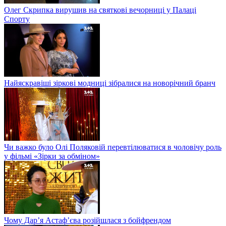
Олег Скрипка вирушив на святкові вечорниці у Палаці
Спорту
Найяскравіші зіркові модниці зібралися на новорічний бранч
Чи важко було Олі Поляковій перевтілюватися в чоловічу роль
у фільмі «Зірки за обміном»
Чому Дар’я Астаф’єва розійшлася з бойфрендом