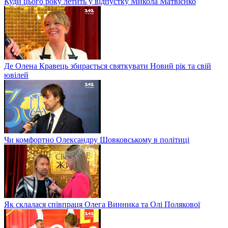
Куди цього року летить у відпустку Микола Матвієнко
Де Олена Кравець збирається святкувати Новий рік та свій
ювілей
Чи комфортно Олександру Шовковському в політиці
Як склалася співпраця Олега Винника та Олі Полякової