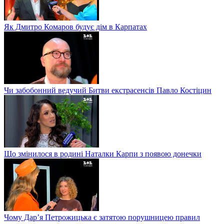
Як Дмитро Комаров будує дім в Карпатах
Чи забобонний ведучий Битви екстрасенсів Павло Костіцин
Що змінилося в родині Наталки Карпи з появою донечки
Чому Дар’я Петрожицька є затятою порушницею правил