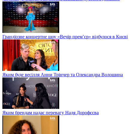
Грандіозне концертне шоу «Вечір прем’єр» відбулося в Києві
Яким буде весілля Анни Трінчер та Олександра Волошина
Яким брендам надає перевагу Надя Дорофєєва