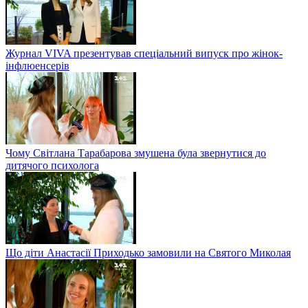
Журнал VIVA презентував спеціальний випуск про жінок-
інфлюенсерів
Чому Світлана Тарабарова змушена була звернутися до
дитячого психолога
Що діти Анастасії Приходько замовили на Святого Миколая