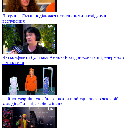
Людмила Лузан поділилася негативними наслідками
веслування
Які конфлікти були між Анною Різатдіновою та її тренеркою з
гімнастики
Найпопулярніші українські акторки об’єдналися в яскравій
комедії «Сильні, слабкі жінки»