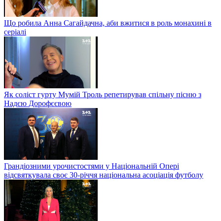
Що робила Анна Сагайдачна, аби вжитися в роль монахині в
серіалі
Як соліст гурту Мумій Троль репетирував спільну пісню з
Надєю Дорофєєвою
Грандіозними урочистостями у Національній Опері
відсвяткувала своє 30-річчя національна асоціація футболу