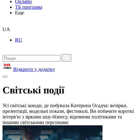
Онлайн
ТБ програма
Еще
UA
RU
Відкрити у додатку
Світські події
Усі світські заходи, де побувала Катерина Осадча: вечірки,
презентації, модельні покази, фестивалі. Ви побачите короткі
інтерв'ю з зірками шоу-бізнесу, відомими політиками та
іншими світськими персонами