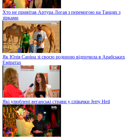
Хто не привітав Артура Логая з перемогою на Танцях з
зірками
Як Юлія Саніна зі своєю родиною відпочила в Арабських
Еміратах
Які улюблені веганські страви у співачки Jerry Heil