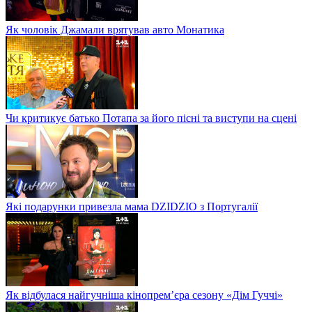
Як чоловік Джамали врятував авто Монатика
Чи критикує батько Потапа за його пісні та виступи на сцені
Які подарунки привезла мама DZIDZIO з Португалії
Як відбулася найгучніша кінопрем’єра сезону «Дім Гуччі»