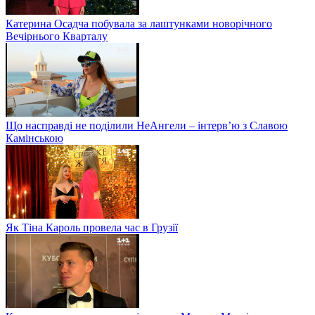
Катерина Осадча побувала за лаштунками новорічного
Вечірнього Кварталу
Що насправді не поділили НеАнгели – інтерв’ю з Славою
Камінською
Як Тіна Кароль провела час в Грузії