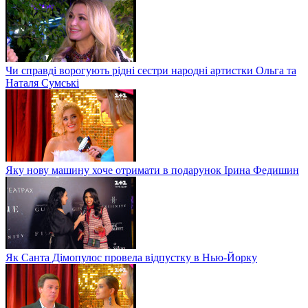
Чи справді ворогують рідні сестри народні артистки Ольга та
Наталя Сумські
Яку нову машину хоче отримати в подарунок Ірина Федишин
Як Санта Дімопулос провела відпустку в Нью-Йорку