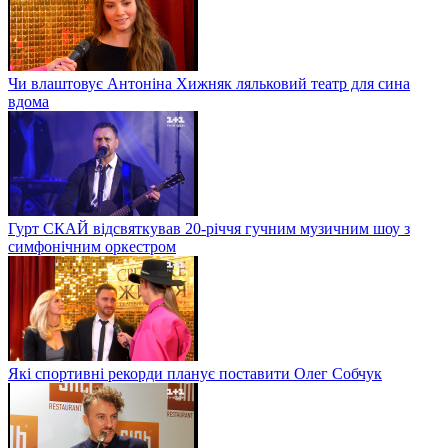
Чи влаштовує Антоніна Хижняк ляльковий театр для сина
вдома
Гурт СКАЙ відсвяткував 20-річчя гучним музичним шоу з
симфонічним оркестром
Які спортивні рекорди планує поставити Олег Собчук