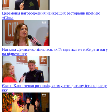
Церемонія нагородження найкращих ресторанів премією
«Сіль»
Наталка Денисенко зізналася, як їй вдається не набирати вагу
на відпочинку
Євген Клопотенко розповів, як змусити дитину їсти корисну
їжу