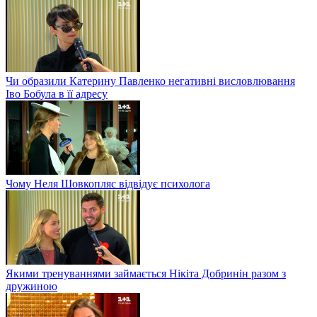
Чи образили Катерину Павленко негативні висловлювання
Іво Бобула в її адресу
Чому Неля Шовкопляс відвідує психолога
Якими тренуваннями займається Нікіта Добринін разом з
дружиною