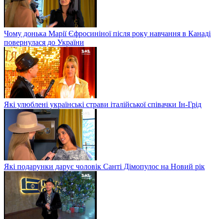
Чому донька Марії Єфросиніної після року навчання в Канаді
повернулася до України
Які улюблені українські страви італійської співачки Ін-Грід
Які подарунки дарує чоловік Санті Дімопулос на Новий рік