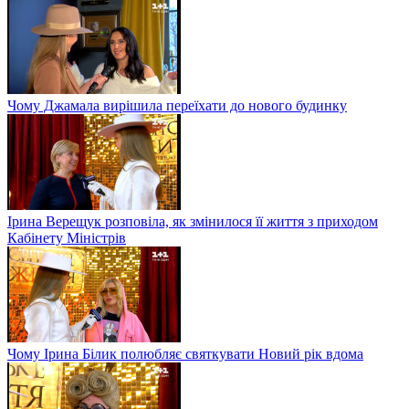
Чому Джамала вирішила переїхати до нового будинку
Ірина Верещук розповіла, як змінилося її життя з приходом
Кабінету Міністрів
Чому Ірина Білик полюбляє святкувати Новий рік вдома