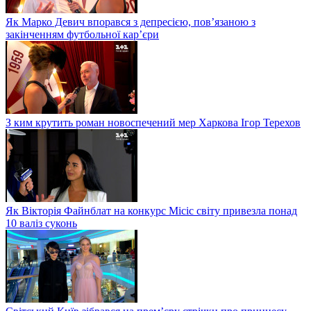
Як Марко Девич впорався з депресією, пов’язаною з
закінченням футбольної кар’єри
З ким крутить роман новоспечений мер Харкова Ігор Терехов
Як Вікторія Файнблат на конкурс Місіс світу привезла понад
10 валіз суконь