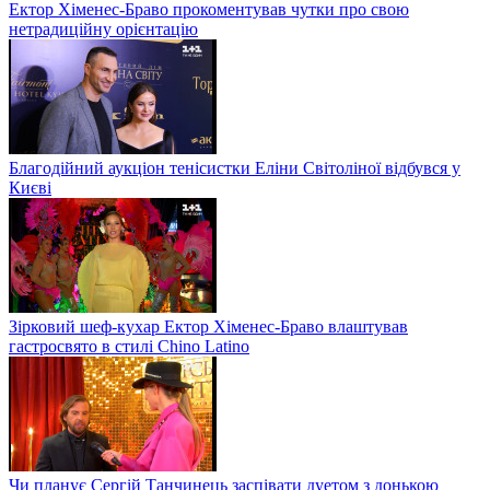
Ектор Хіменес-Браво прокоментував чутки про свою
нетрадиційну орієнтацію
Благодійний аукціон тенісистки Еліни Світоліної відбувся у
Києві
Зірковий шеф-кухар Ектор Хіменес-Браво влаштував
гастросвято в стилі Chino Latino
Чи планує Сергій Танчинець заспівати дуетом з донькою