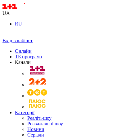
UA
RU
Вхід в кабінет
Онлайн
ТБ програма
Канали
Категорії
Реаліті-шоу
Розважальні шоу
Новини
Серіали