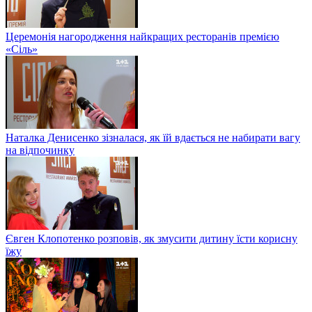
Церемонія нагородження найкращих ресторанів премією
«Сіль»
Наталка Денисенко зізналася, як їй вдається не набирати вагу
на відпочинку
Євген Клопотенко розповів, як змусити дитину їсти корисну
їжу