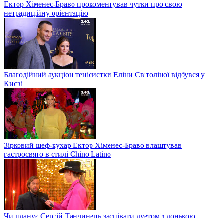
Ектор Хіменес-Браво прокоментував чутки про свою
нетрадиційну орієнтацію
Благодійний аукціон тенісистки Еліни Світоліної відбувся у
Києві
Зірковий шеф-кухар Ектор Хіменес-Браво влаштував
гастросвято в стилі Chino Latino
Чи планує Сергій Танчинець заспівати дуетом з донькою