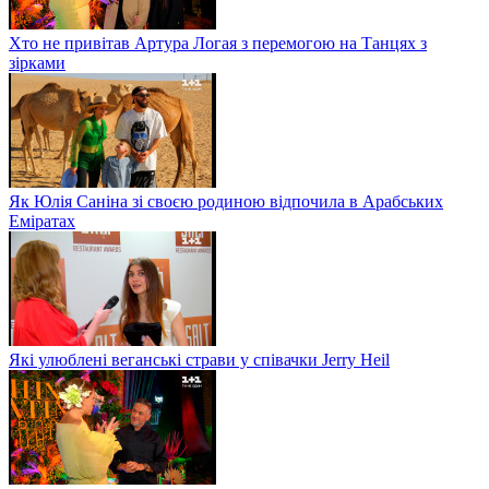
Хто не привітав Артура Логая з перемогою на Танцях з
зірками
Як Юлія Саніна зі своєю родиною відпочила в Арабських
Еміратах
Які улюблені веганські страви у співачки Jerry Heil