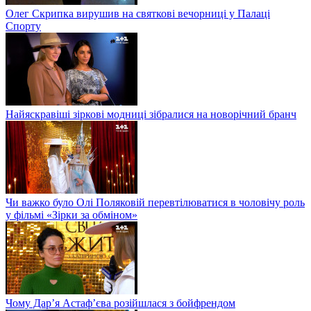
Олег Скрипка вирушив на святкові вечорниці у Палаці
Спорту
Найяскравіші зіркові модниці зібралися на новорічний бранч
Чи важко було Олі Поляковій перевтілюватися в чоловічу роль
у фільмі «Зірки за обміном»
Чому Дар’я Астаф’єва розійшлася з бойфрендом