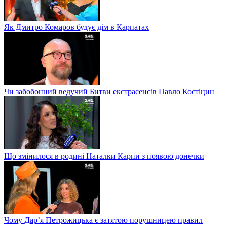
Як Дмитро Комаров будує дім в Карпатах
Чи забобонний ведучий Битви екстрасенсів Павло Костіцин
Що змінилося в родині Наталки Карпи з появою донечки
Чому Дар’я Петрожицька є затятою порушницею правил