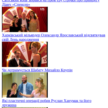
Світський Київ зібрався на прем’єру стрічки про принцесу
Діану «Спенсер»
Харківський мільярдер Олександр Ярославський відсвяткував
свій День народження
Чи дотримується Шабату Михайло Крупін
Які пластичні операції робив Руслан Ханумак та його
дружина