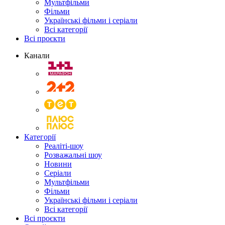
Мультфільми
Фільми
Українські фільми і серіали
Всі категорії
Всі проєкти
Канали
Категорії
Реаліті-шоу
Розважальні шоу
Новини
Серіали
Мультфільми
Фільми
Українські фільми і серіали
Всі категорії
Всі проєкти