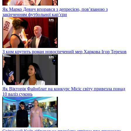
Як Марко Девич впорався з депресією, пов’язаною з
закінченням футбольної кар’єри
З ким крутить роман новоспечений мер Харкова Ігор Терехов
Як Вікторія Файнблат на конкурс Місіс світу привезла понад
10 валіз суконь