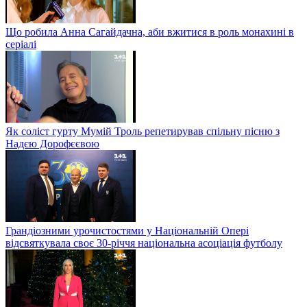
Що робила Анна Сагайдачна, аби вжитися в роль монахині в
серіалі
Як соліст гурту Мумій Троль репетирував спільну пісню з
Надєю Дорофєєвою
Грандіозними урочистостями у Національній Опері
відсвяткувала своє 30-річчя національна асоціація футболу