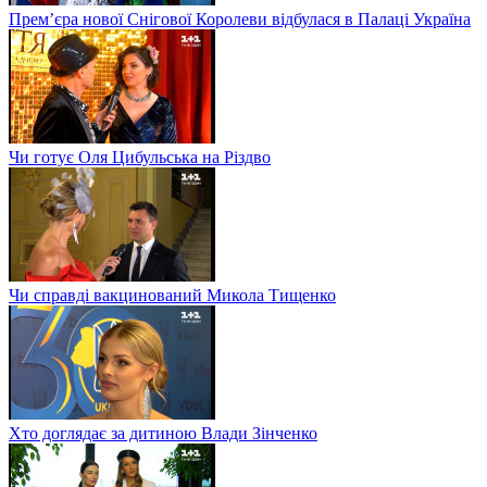
Прем’єра нової Снігової Королеви відбулася в Палаці Україна
Чи готує Оля Цибульська на Різдво
Чи справді вакцинований Микола Тищенко
Хто доглядає за дитиною Влади Зінченко