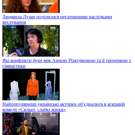
Людмила Лузан поділилася негативними наслідками
веслування
Які конфлікти були між Анною Різатдіновою та її тренеркою з
гімнастики
Найпопулярніші українські акторки об’єдналися в яскравій
комедії «Сильні, слабкі жінки»