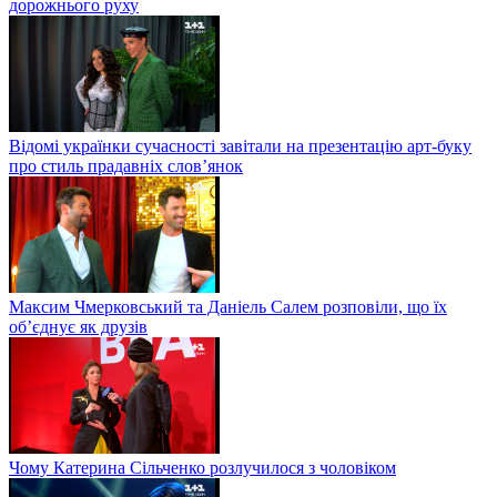
дорожнього руху
Відомі українки сучасності завітали на презентацію арт-буку
про стиль прадавніх слов’янок
Максим Чмерковський та Даніель Салем розповіли, що їх
об’єднує як друзів
Чому Катерина Сільченко розлучилося з чоловіком