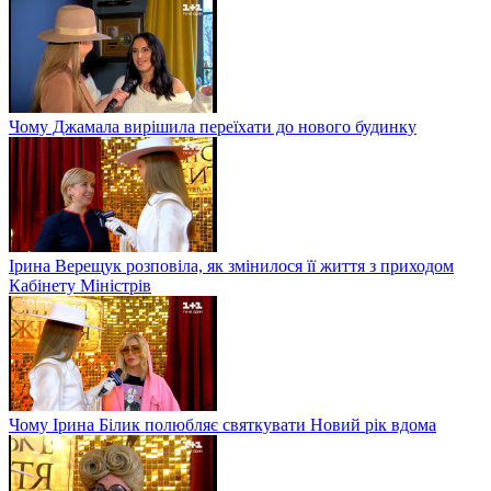
Чому Джамала вирішила переїхати до нового будинку
Ірина Верещук розповіла, як змінилося її життя з приходом
Кабінету Міністрів
Чому Ірина Білик полюбляє святкувати Новий рік вдома