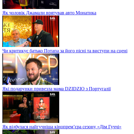
Як чоловік Джамали врятував авто Монатика
Чи критикує батько Потапа за його пісні та виступи на сцені
Які подарунки привезла мама DZIDZIO з Португалії
Як відбулася найгучніша кінопрем’єра сезону «Дім Гуччі»