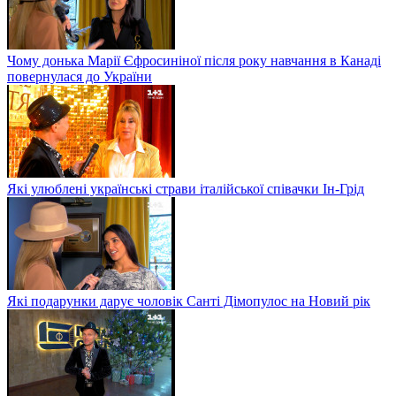
Чому донька Марії Єфросиніної після року навчання в Канаді
повернулася до України
Які улюблені українські страви італійської співачки Ін-Грід
Які подарунки дарує чоловік Санті Дімопулос на Новий рік