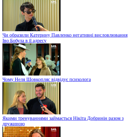
Чи образили Катерину Павленко негативні висловлювання
Іво Бобула в її адресу
Чому Неля Шовкопляс відвідує психолога
Якими тренуваннями займається Нікіта Добринін разом з
дружиною