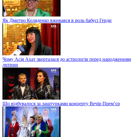
Як Дмитро Коляденко вживався в роль бабусі Герди
Чому Асія Ахат зверталася до астрологів перед народженням
дитини
Що відбувалося за лаштунками концерту Вечір Прем’єр