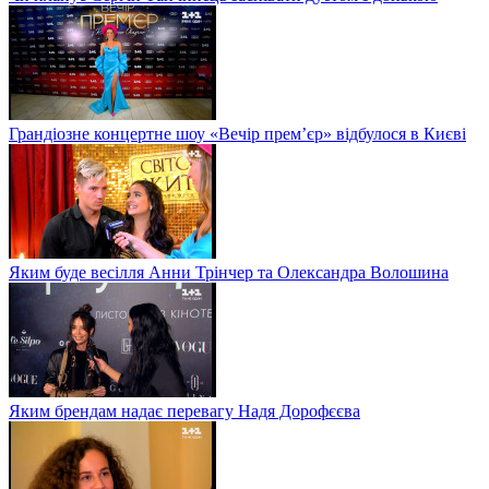
Грандіозне концертне шоу «Вечір прем’єр» відбулося в Києві
Яким буде весілля Анни Трінчер та Олександра Волошина
Яким брендам надає перевагу Надя Дорофєєва