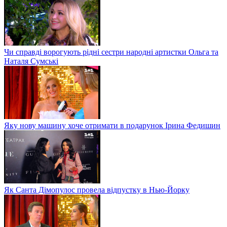
Чи справді ворогують рідні сестри народні артистки Ольга та
Наталя Сумські
Яку нову машину хоче отримати в подарунок Ірина Федишин
Як Санта Дімопулос провела відпустку в Нью-Йорку