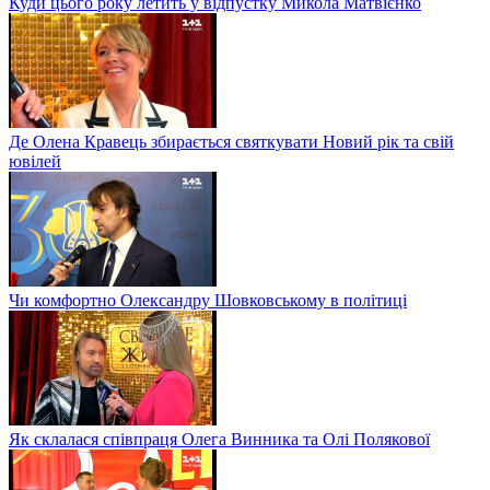
Куди цього року летить у відпустку Микола Матвієнко
Де Олена Кравець збирається святкувати Новий рік та свій
ювілей
Чи комфортно Олександру Шовковському в політиці
Як склалася співпраця Олега Винника та Олі Полякової