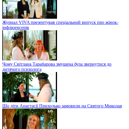
Журнал VIVA презентував спеціальний випуск про жінок-
інфлюенсерів
Чому Світлана Тарабарова змушена була звернутися до
дитячого психолога
Що діти Анастасії Приходько замовили на Святого Миколая