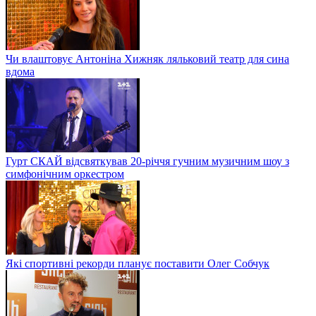
Чи влаштовує Антоніна Хижняк ляльковий театр для сина
вдома
Гурт СКАЙ відсвяткував 20-річчя гучним музичним шоу з
симфонічним оркестром
Які спортивні рекорди планує поставити Олег Собчук