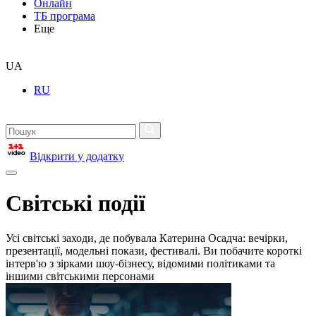
Онлайн
ТБ програма
Еще
UA
RU
Відкрити у додатку
Світські події
Усі світські заходи, де побувала Катерина Осадча: вечірки,
презентації, модельні покази, фестивалі. Ви побачите короткі
інтерв'ю з зірками шоу-бізнесу, відомими політиками та
іншими світськими персонами