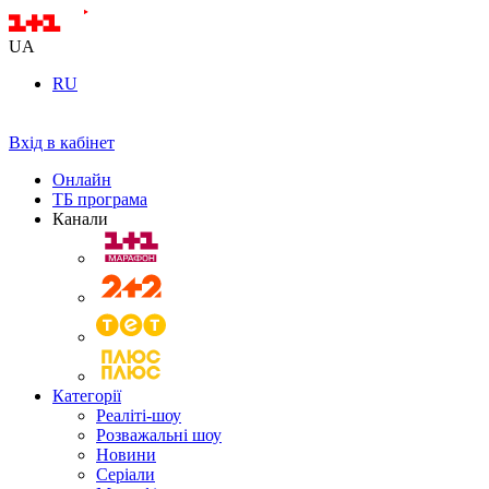
UA
RU
Вхід в кабінет
Онлайн
ТБ програма
Канали
Категорії
Реаліті-шоу
Розважальні шоу
Новини
Серіали