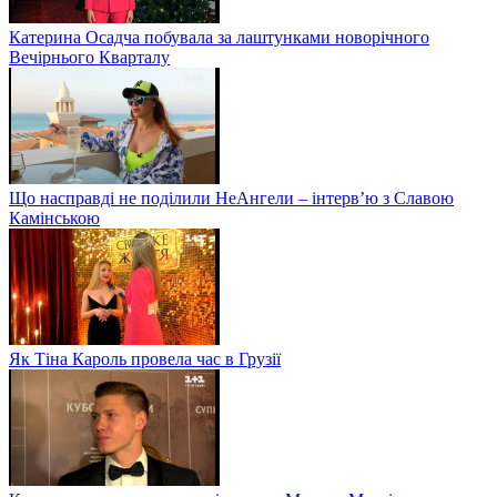
Катерина Осадча побувала за лаштунками новорічного
Вечірнього Кварталу
Що насправді не поділили НеАнгели – інтерв’ю з Славою
Камінською
Як Тіна Кароль провела час в Грузії