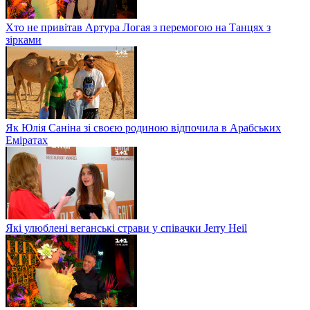
Хто не привітав Артура Логая з перемогою на Танцях з
зірками
Як Юлія Саніна зі своєю родиною відпочила в Арабських
Еміратах
Які улюблені веганські страви у співачки Jerry Heil