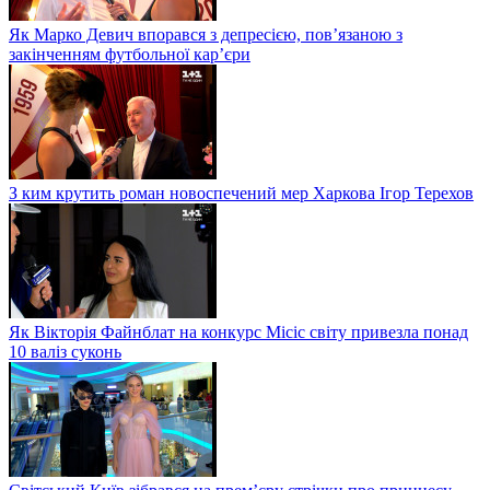
Як Марко Девич впорався з депресією, пов’язаною з
закінченням футбольної кар’єри
З ким крутить роман новоспечений мер Харкова Ігор Терехов
Як Вікторія Файнблат на конкурс Місіс світу привезла понад
10 валіз суконь