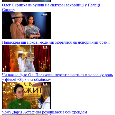
Олег Скрипка вирушив на святкові вечорниці у Палаці
Спорту
Найяскравіші зіркові модниці зібралися на новорічний бранч
Чи важко було Олі Поляковій перевтілюватися в чоловічу роль
у фільмі «Зірки за обміном»
Чому Дар’я Астаф’єва розійшлася з бойфрендом