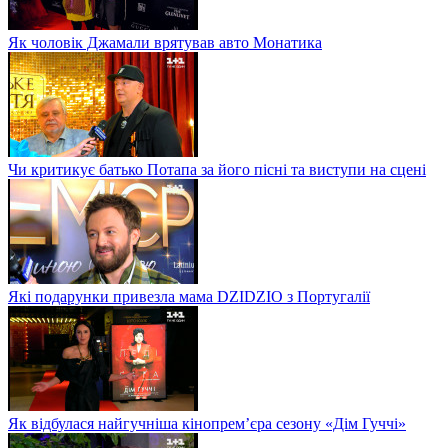
Як чоловік Джамали врятував авто Монатика
Чи критикує батько Потапа за його пісні та виступи на сцені
Які подарунки привезла мама DZIDZIO з Португалії
Як відбулася найгучніша кінопрем’єра сезону «Дім Гуччі»