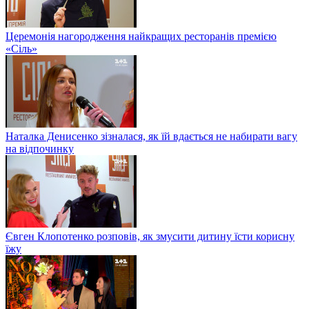
Церемонія нагородження найкращих ресторанів премією
«Сіль»
Наталка Денисенко зізналася, як їй вдається не набирати вагу
на відпочинку
Євген Клопотенко розповів, як змусити дитину їсти корисну
їжу