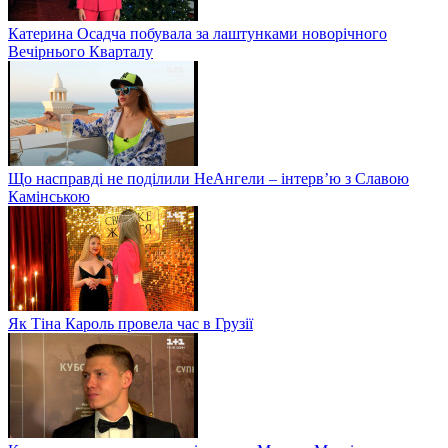
Катерина Осадча побувала за лаштунками новорічного
Вечірнього Кварталу
Що насправді не поділили НеАнгели – інтерв’ю з Славою
Камінською
Як Тіна Кароль провела час в Грузії