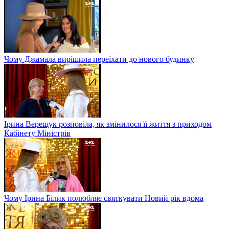
Чому Джамала вирішила переїхати до нового будинку
Ірина Верещук розповіла, як змінилося її життя з приходом
Кабінету Міністрів
Чому Ірина Білик полюбляє святкувати Новий рік вдома