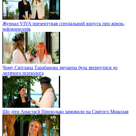
Журнал VIVA презентував спеціальний випуск про жінок-
інфлюенсерів
Чому Світлана Тарабарова змушена була звернутися до
дитячого психолога
Що діти Анастасії Приходько замовили на Святого Миколая