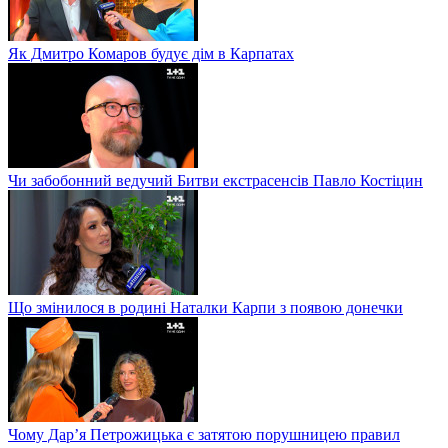
Як Дмитро Комаров будує дім в Карпатах
Чи забобонний ведучий Битви екстрасенсів Павло Костіцин
Що змінилося в родині Наталки Карпи з появою донечки
Чому Дар’я Петрожицька є затятою порушницею правил