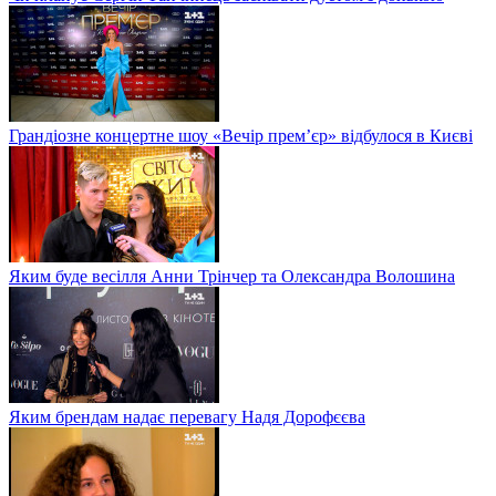
Грандіозне концертне шоу «Вечір прем’єр» відбулося в Києві
Яким буде весілля Анни Трінчер та Олександра Волошина
Яким брендам надає перевагу Надя Дорофєєва