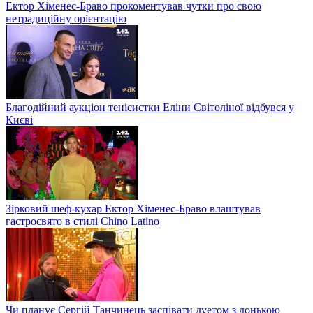
Ектор Хіменес-Браво прокоментував чутки про свою
нетрадиційну орієнтацію
Благодійний аукціон тенісистки Еліни Світоліної відбувся у
Києві
Зірковий шеф-кухар Ектор Хіменес-Браво влаштував
гастросвято в стилі Chino Latino
Чи планує Сергій Танчинець заспівати дуетом з донькою