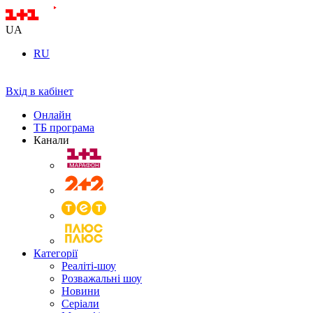
UA
RU
Вхід в кабінет
Онлайн
ТБ програма
Канали
Категорії
Реаліті-шоу
Розважальні шоу
Новини
Серіали