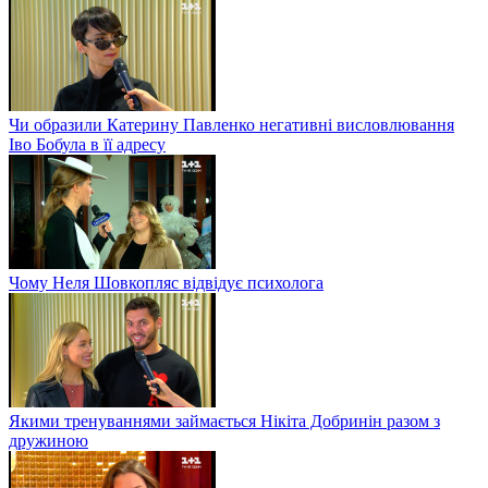
Чи образили Катерину Павленко негативні висловлювання
Іво Бобула в її адресу
Чому Неля Шовкопляс відвідує психолога
Якими тренуваннями займається Нікіта Добринін разом з
дружиною