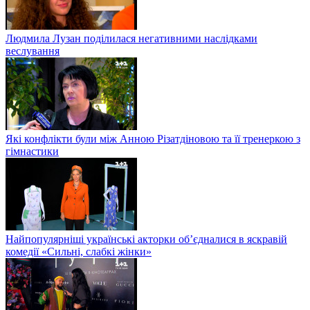
Людмила Лузан поділилася негативними наслідками
веслування
Які конфлікти були між Анною Різатдіновою та її тренеркою з
гімнастики
Найпопулярніші українські акторки об’єдналися в яскравій
комедії «Сильні, слабкі жінки»