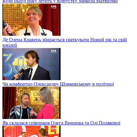
Куди цього року летить у відпустку Микола Матвієнко
Де Олена Кравець збирається святкувати Новий рік та свій
ювілей
Чи комфортно Олександру Шовковському в політиці
Як склалася співпраця Олега Винника та Олі Полякової