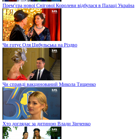
Прем’єра нової Снігової Королеви відбулася в Палаці Україна
Чи готує Оля Цибульська на Різдво
Чи справді вакцинований Микола Тищенко
Хто доглядає за дитиною Влади Зінченко