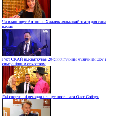
Чи влаштовує Антоніна Хижняк ляльковий театр для сина
вдома
Гурт СКАЙ відсвяткував 20-річчя гучним музичним шоу з
симфонічним оркестром
Які спортивні рекорди планує поставити Олег Собчук