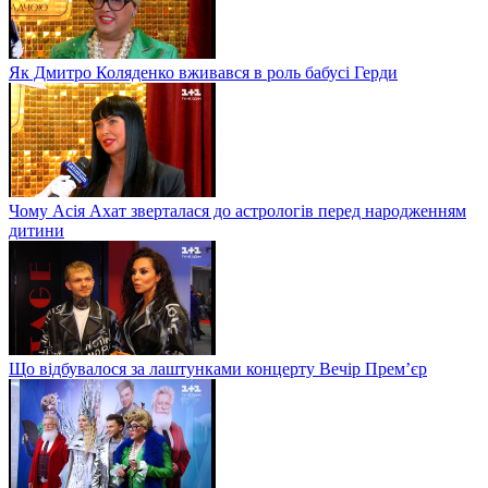
Як Дмитро Коляденко вживався в роль бабусі Герди
Чому Асія Ахат зверталася до астрологів перед народженням
дитини
Що відбувалося за лаштунками концерту Вечір Прем’єр