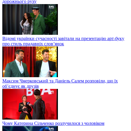
дорожнього руху
Відомі українки сучасності завітали на презентацію арт-буку
про стиль прадавніх слов’янок
Максим Чмерковський та Даніель Салем розповіли, що їх
об’єднує як друзів
Чому Катерина Сільченко розлучилося з чоловіком