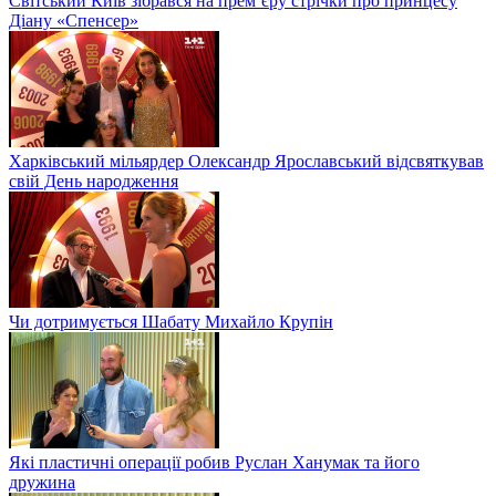
Світський Київ зібрався на прем’єру стрічки про принцесу
Діану «Спенсер»
Харківський мільярдер Олександр Ярославський відсвяткував
свій День народження
Чи дотримується Шабату Михайло Крупін
Які пластичні операції робив Руслан Ханумак та його
дружина