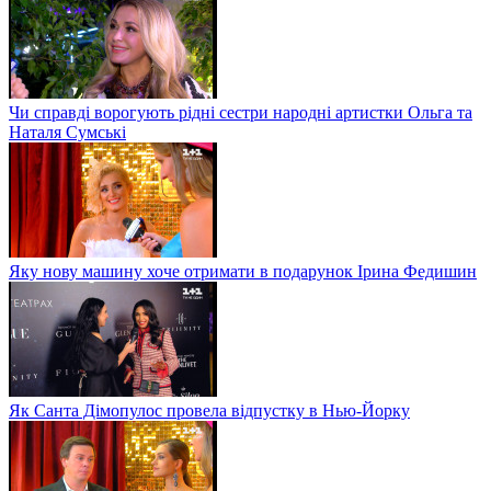
Чи справді ворогують рідні сестри народні артистки Ольга та
Наталя Сумські
Яку нову машину хоче отримати в подарунок Ірина Федишин
Як Санта Дімопулос провела відпустку в Нью-Йорку