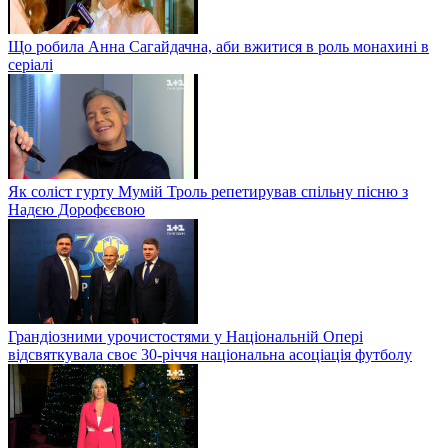
Що робила Анна Сагайдачна, аби вжитися в роль монахині в
серіалі
Як соліст гурту Мумій Троль репетирував спільну пісню з
Надєю Дорофєєвою
Грандіозними урочистостями у Національній Опері
відсвяткувала своє 30-річчя національна асоціація футболу