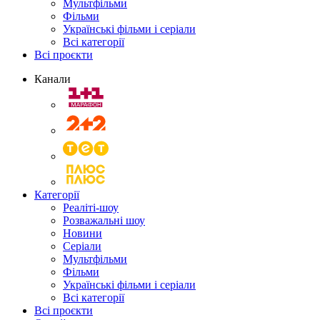
Мультфільми
Фільми
Українські фільми і серіали
Всі категорії
Всі проєкти
Канали
Категорії
Реаліті-шоу
Розважальні шоу
Новини
Серіали
Мультфільми
Фільми
Українські фільми і серіали
Всі категорії
Всі проєкти