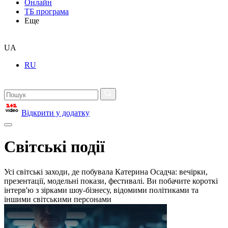
Онлайн
ТБ програма
Еще
UA
RU
Відкрити у додатку
Світські події
Усі світські заходи, де побувала Катерина Осадча: вечірки,
презентації, модельні покази, фестивалі. Ви побачите короткі
інтерв'ю з зірками шоу-бізнесу, відомими політиками та
іншими світськими персонами