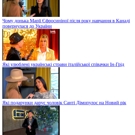
Чому донька Марії Єфросиніної після року навчання в Канаді
повернулася до України
Які улюблені українські страви італійської співачки Ін-Грід
Які подарунки дарує чоловік Санті Дімопулос на Новий рік