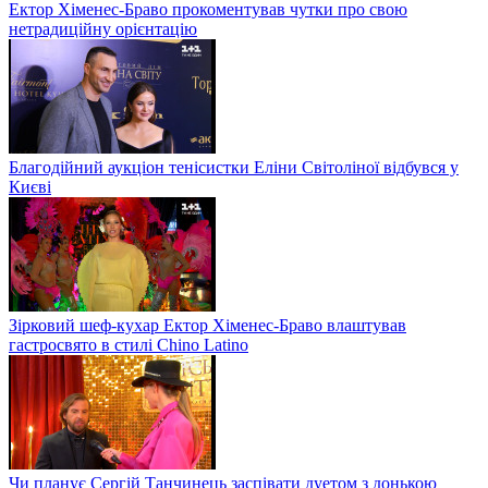
Ектор Хіменес-Браво прокоментував чутки про свою
нетрадиційну орієнтацію
Благодійний аукціон тенісистки Еліни Світоліної відбувся у
Києві
Зірковий шеф-кухар Ектор Хіменес-Браво влаштував
гастросвято в стилі Chino Latino
Чи планує Сергій Танчинець заспівати дуетом з донькою