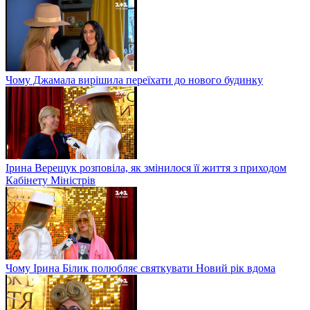
Чому Джамала вирішила переїхати до нового будинку
Ірина Верещук розповіла, як змінилося її життя з приходом
Кабінету Міністрів
Чому Ірина Білик полюбляє святкувати Новий рік вдома