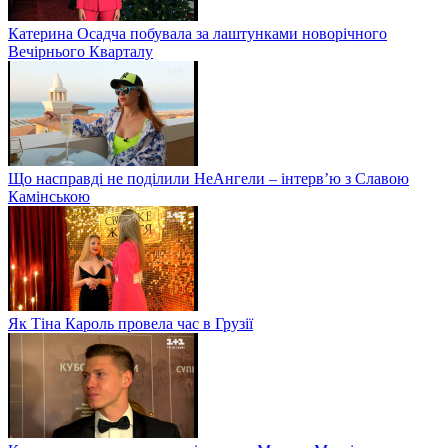
Катерина Осадча побувала за лаштунками новорічного
Вечірнього Кварталу
Що насправді не поділили НеАнгели – інтерв’ю з Славою
Камінською
Як Тіна Кароль провела час в Грузії