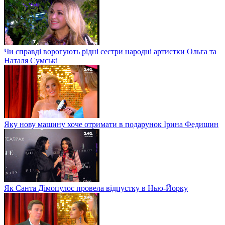
Чи справді ворогують рідні сестри народні артистки Ольга та
Наталя Сумські
Яку нову машину хоче отримати в подарунок Ірина Федишин
Як Санта Дімопулос провела відпустку в Нью-Йорку