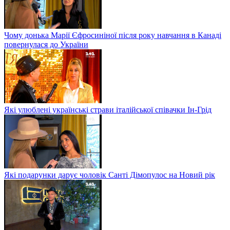
Чому донька Марії Єфросиніної після року навчання в Канаді
повернулася до України
Які улюблені українські страви італійської співачки Ін-Грід
Які подарунки дарує чоловік Санті Дімопулос на Новий рік