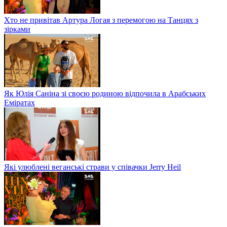
Хто не привітав Артура Логая з перемогою на Танцях з
зірками
Як Юлія Саніна зі своєю родиною відпочила в Арабських
Еміратах
Які улюблені веганські страви у співачки Jerry Heil