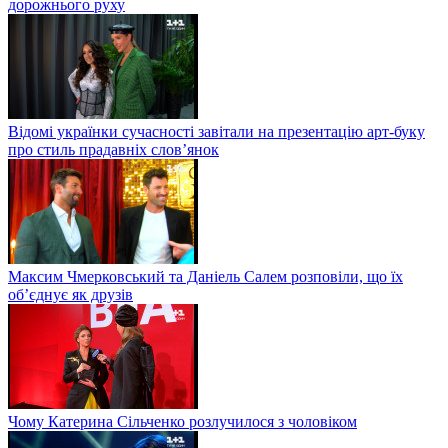
дорожнього руху
Відомі українки сучасності завітали на презентацію арт-буку
про стиль прадавніх слов’янок
Максим Чмерковський та Даніель Салем розповіли, що їх
об’єднує як друзів
Чому Катерина Сільченко розлучилося з чоловіком