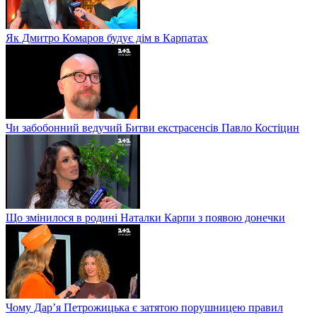
Як Дмитро Комаров будує дім в Карпатах
Чи забобонний ведучий Битви екстрасенсів Павло Костіцин
Що змінилося в родині Наталки Карпи з появою донечки
Чому Дар’я Петрожицька є затятою порушницею правил