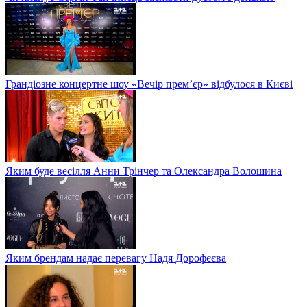
Грандіозне концертне шоу «Вечір прем’єр» відбулося в Києві
Яким буде весілля Анни Трінчер та Олександра Волошина
Яким брендам надає перевагу Надя Дорофєєва