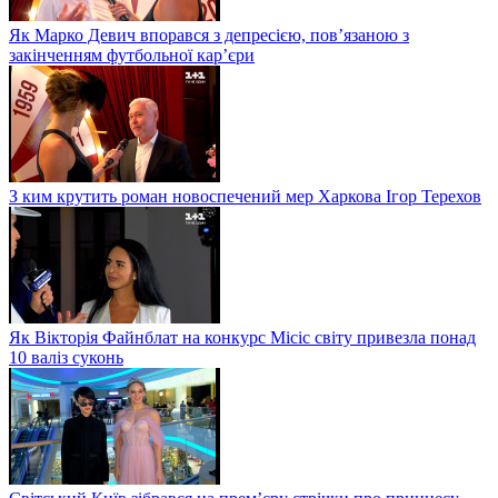
Як Марко Девич впорався з депресією, пов’язаною з
закінченням футбольної кар’єри
З ким крутить роман новоспечений мер Харкова Ігор Терехов
Як Вікторія Файнблат на конкурс Місіс світу привезла понад
10 валіз суконь