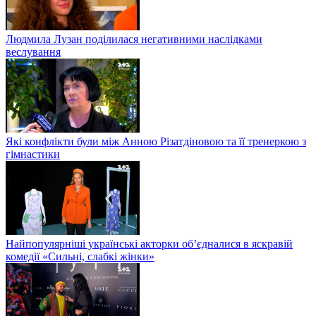
Людмила Лузан поділилася негативними наслідками
веслування
Які конфлікти були між Анною Різатдіновою та її тренеркою з
гімнастики
Найпопулярніші українські акторки об’єдналися в яскравій
комедії «Сильні, слабкі жінки»