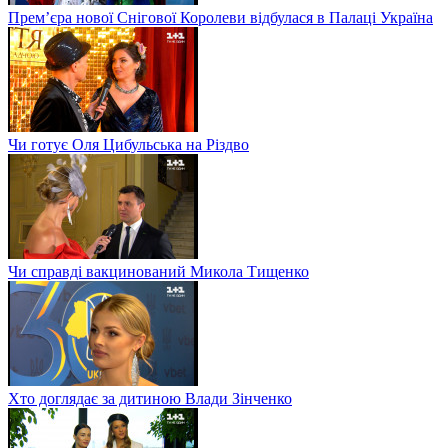
Прем’єра нової Снігової Королеви відбулася в Палаці Україна
Чи готує Оля Цибульська на Різдво
Чи справді вакцинований Микола Тищенко
Хто доглядає за дитиною Влади Зінченко