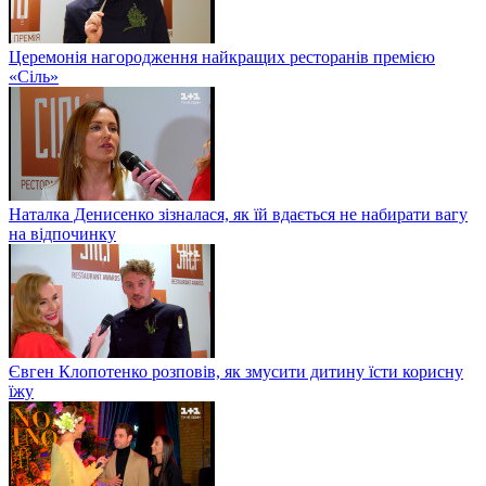
Церемонія нагородження найкращих ресторанів премією
«Сіль»
Наталка Денисенко зізналася, як їй вдається не набирати вагу
на відпочинку
Євген Клопотенко розповів, як змусити дитину їсти корисну
їжу