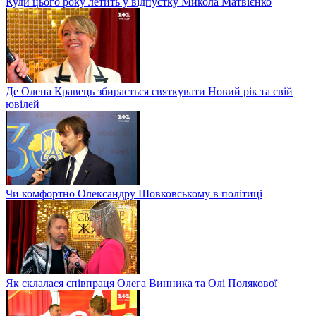
Куди цього року летить у відпустку Микола Матвієнко
Де Олена Кравець збирається святкувати Новий рік та свій
ювілей
Чи комфортно Олександру Шовковському в політиці
Як склалася співпраця Олега Винника та Олі Полякової