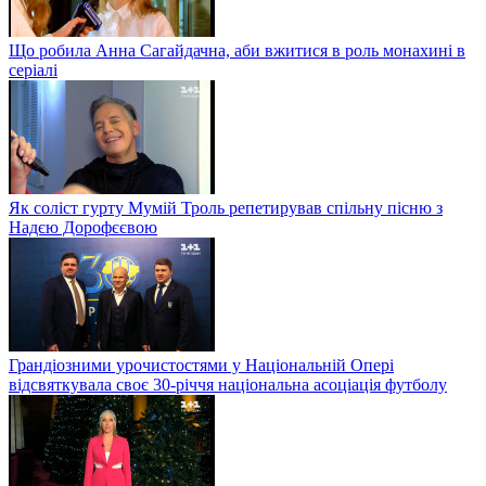
Що робила Анна Сагайдачна, аби вжитися в роль монахині в
серіалі
Як соліст гурту Мумій Троль репетирував спільну пісню з
Надєю Дорофєєвою
Грандіозними урочистостями у Національній Опері
відсвяткувала своє 30-річчя національна асоціація футболу