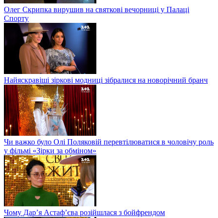
Олег Скрипка вирушив на святкові вечорниці у Палаці
Спорту
Найяскравіші зіркові модниці зібралися на новорічний бранч
Чи важко було Олі Поляковій перевтілюватися в чоловічу роль
у фільмі «Зірки за обміном»
Чому Дар’я Астаф’єва розійшлася з бойфрендом