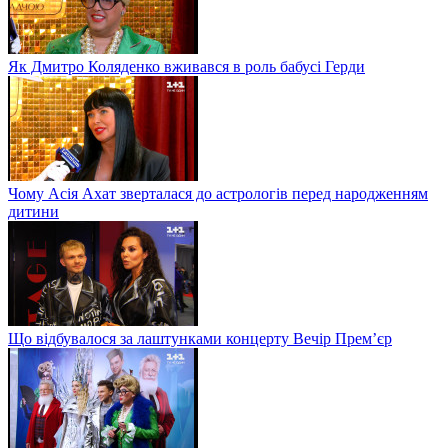
Як Дмитро Коляденко вживався в роль бабусі Герди
Чому Асія Ахат зверталася до астрологів перед народженням
дитини
Що відбувалося за лаштунками концерту Вечір Прем’єр