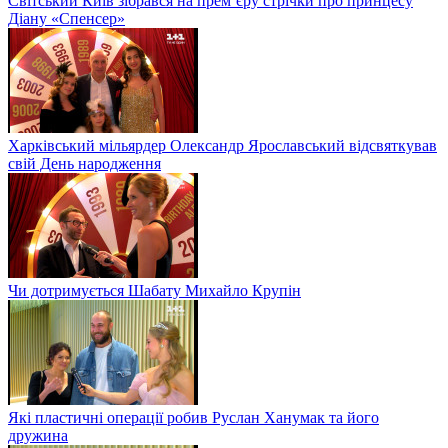
Світський Київ зібрався на прем’єру стрічки про принцесу
Діану «Спенсер»
Харківський мільярдер Олександр Ярославський відсвяткував
свій День народження
Чи дотримується Шабату Михайло Крупін
Які пластичні операції робив Руслан Ханумак та його
дружина