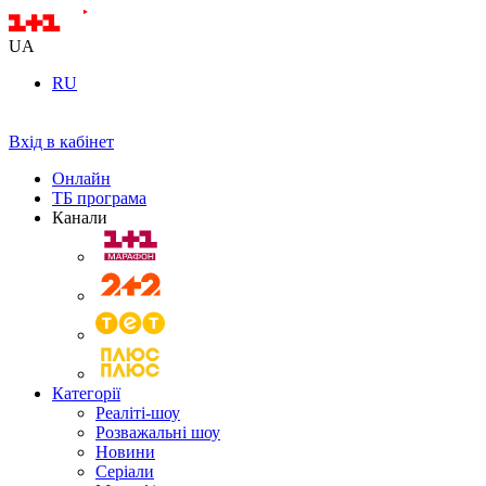
UA
RU
Вхід в кабінет
Онлайн
ТБ програма
Канали
Категорії
Реаліті-шоу
Розважальні шоу
Новини
Серіали