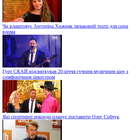
Чи влаштовує Антоніна Хижняк ляльковий театр для сина
вдома
Гурт СКАЙ відсвяткував 20-річчя гучним музичним шоу з
симфонічним оркестром
Які спортивні рекорди планує поставити Олег Собчук