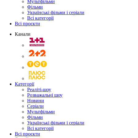
Мультфільми
Фільми
Українські фільми і серіали
Всі категорії
Всі проєкти
Канали
Категорії
Реаліті-шоу
Розважальні шоу
Новини
Серіали
Мультфільми
Фільми
Українські фільми і серіали
Всі категорії
Всі проєкти