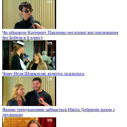
Чи образили Катерину Павленко негативні висловлювання
Іво Бобула в її адресу
Чому Неля Шовкопляс відвідує психолога
Якими тренуваннями займається Нікіта Добринін разом з
дружиною