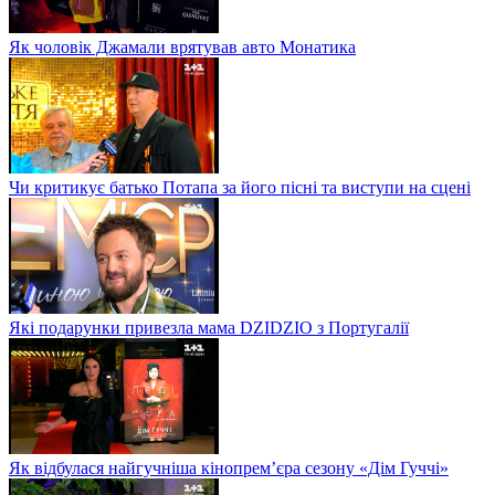
Як чоловік Джамали врятував авто Монатика
Чи критикує батько Потапа за його пісні та виступи на сцені
Які подарунки привезла мама DZIDZIO з Португалії
Як відбулася найгучніша кінопрем’єра сезону «Дім Гуччі»