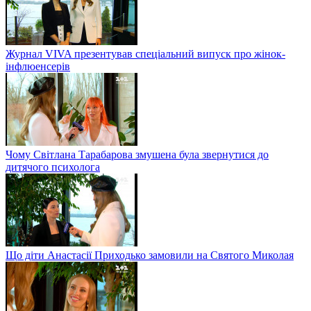
Журнал VIVA презентував спеціальний випуск про жінок-
інфлюенсерів
Чому Світлана Тарабарова змушена була звернутися до
дитячого психолога
Що діти Анастасії Приходько замовили на Святого Миколая