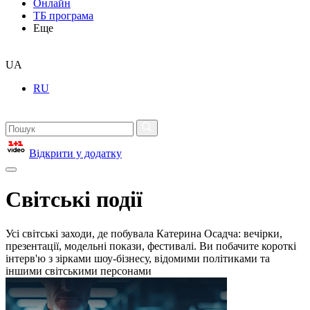
Онлайн
ТБ програма
Еще
UA
RU
Відкрити у додатку
Світські події
Усі світські заходи, де побувала Катерина Осадча: вечірки,
презентації, модельні покази, фестивалі. Ви побачите короткі
інтерв'ю з зірками шоу-бізнесу, відомими політиками та
іншими світськими персонами