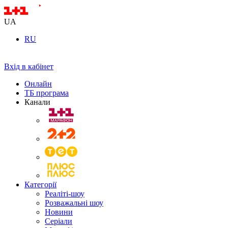
UA
RU
Вхід в кабінет
Онлайн
ТБ програма
Канали
Категорії
Реаліті-шоу
Розважальні шоу
Новини
Серіали