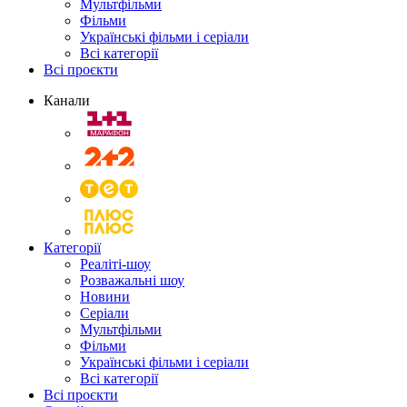
Мультфільми
Фільми
Українські фільми і серіали
Всі категорії
Всі проєкти
Канали
Категорії
Реаліті-шоу
Розважальні шоу
Новини
Серіали
Мультфільми
Фільми
Українські фільми і серіали
Всі категорії
Всі проєкти