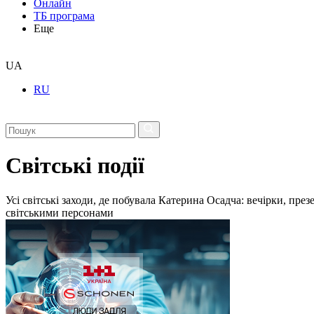
Онлайн
ТБ програма
Еще
UA
RU
Світські події
Усі світські заходи, де побувала Катерина Осадча: вечірки, пре
світськими персонами