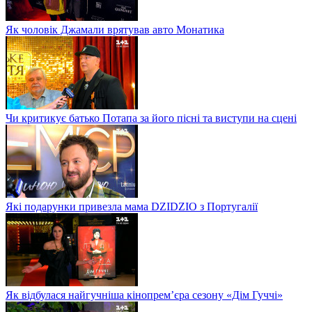
Як чоловік Джамали врятував авто Монатика
Чи критикує батько Потапа за його пісні та виступи на сцені
Які подарунки привезла мама DZIDZIO з Португалії
Як відбулася найгучніша кінопрем’єра сезону «Дім Гуччі»