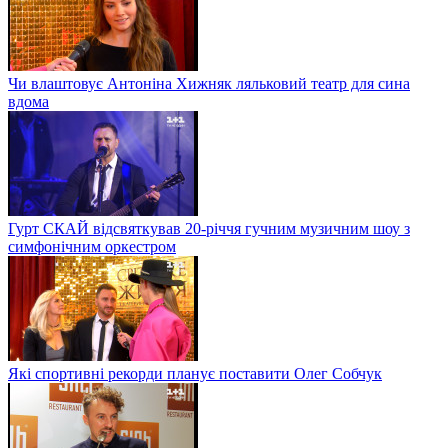
Чи влаштовує Антоніна Хижняк ляльковий театр для сина
вдома
Гурт СКАЙ відсвяткував 20-річчя гучним музичним шоу з
симфонічним оркестром
Які спортивні рекорди планує поставити Олег Собчук