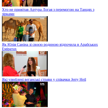
Хто не привітав Артура Логая з перемогою на Танцях з
зірками
Як Юлія Саніна зі своєю родиною відпочила в Арабських
Еміратах
Які улюблені веганські страви у співачки Jerry Heil