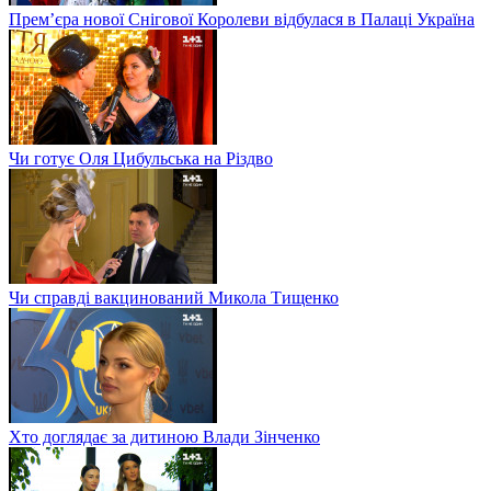
Прем’єра нової Снігової Королеви відбулася в Палаці Україна
Чи готує Оля Цибульська на Різдво
Чи справді вакцинований Микола Тищенко
Хто доглядає за дитиною Влади Зінченко