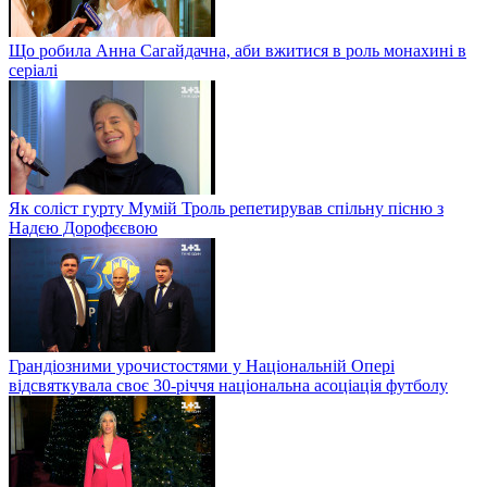
Що робила Анна Сагайдачна, аби вжитися в роль монахині в
серіалі
Як соліст гурту Мумій Троль репетирував спільну пісню з
Надєю Дорофєєвою
Грандіозними урочистостями у Національній Опері
відсвяткувала своє 30-річчя національна асоціація футболу