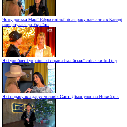
Чому донька Марії Єфросиніної після року навчання в Канаді
повернулася до України
Які улюблені українські страви італійської співачки Ін-Грід
Які подарунки дарує чоловік Санті Дімопулос на Новий рік