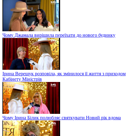
Чому Джамала вирішила переїхати до нового будинку
Ірина Верещук розповіла, як змінилося її життя з приходом
Кабінету Міністрів
Чому Ірина Білик полюбляє святкувати Новий рік вдома