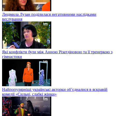
Людмила Лузан поділилася негативними наслідками
веслування
Які конфлікти були між Анною Різатдіновою та її тренеркою з
гімнастики
Найпопулярніші українські акторки об’єдналися в яскравій
комедії «Сильні, слабкі жінки»