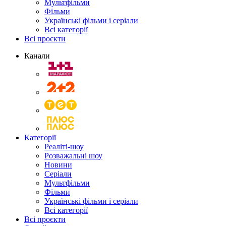
Мультфільми
Фільми
Українські фільми і серіали
Всі категорії
Всі проєкти
Канали
Категорії
Реаліті-шоу
Розважальні шоу
Новини
Серіали
Мультфільми
Фільми
Українські фільми і серіали
Всі категорії
Всі проєкти