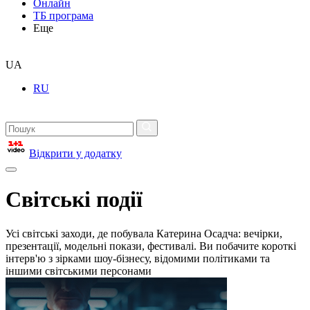
Онлайн
ТБ програма
Еще
UA
RU
Відкрити у додатку
Світські події
Усі світські заходи, де побувала Катерина Осадча: вечірки,
презентації, модельні покази, фестивалі. Ви побачите короткі
інтерв'ю з зірками шоу-бізнесу, відомими політиками та
іншими світськими персонами