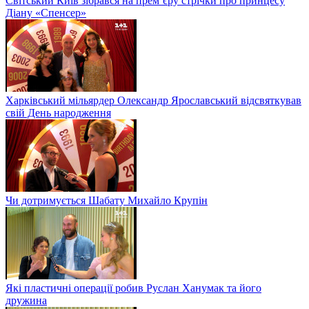
Світський Київ зібрався на прем’єру стрічки про принцесу
Діану «Спенсер»
Харківський мільярдер Олександр Ярославський відсвяткував
свій День народження
Чи дотримується Шабату Михайло Крупін
Які пластичні операції робив Руслан Ханумак та його
дружина