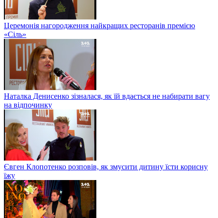
Церемонія нагородження найкращих ресторанів премією
«Сіль»
Наталка Денисенко зізналася, як їй вдається не набирати вагу
на відпочинку
Євген Клопотенко розповів, як змусити дитину їсти корисну
їжу