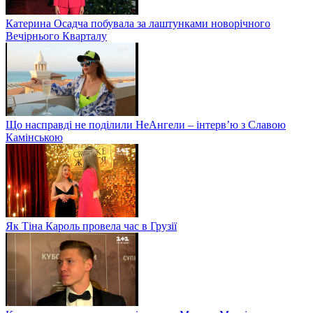
Катерина Осадча побувала за лаштунками новорічного
Вечірнього Кварталу
Що насправді не поділили НеАнгели – інтерв’ю з Славою
Камінською
Як Тіна Кароль провела час в Грузії