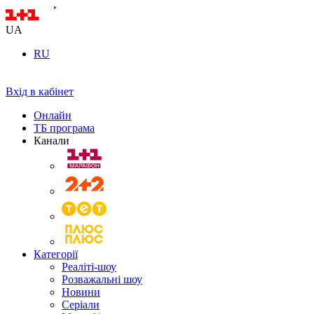
UA
RU
Вхід в кабінет
Онлайн
ТБ програма
Канали
Категорії
Реаліті-шоу
Розважальні шоу
Новини
Серіали