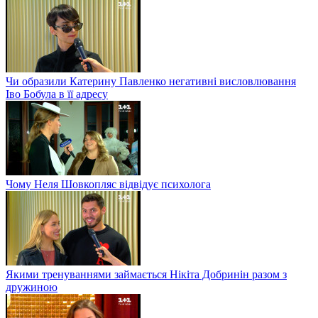
Чи образили Катерину Павленко негативні висловлювання
Іво Бобула в її адресу
Чому Неля Шовкопляс відвідує психолога
Якими тренуваннями займається Нікіта Добринін разом з
дружиною