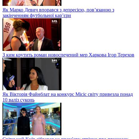
Як Марко Девич впорався з депресією, пов’язаною з
закінченням футбольної кар’єри
З ким крутить роман новоспечений мер Харкова Ігор Терехов
Як Вікторія Файнблат на конкурс Місіс світу привезла понад
10 валіз суконь