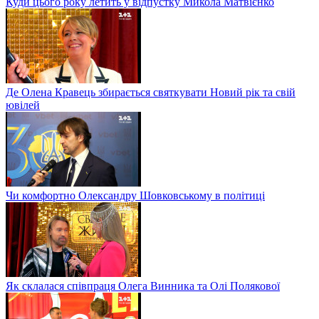
Куди цього року летить у відпустку Микола Матвієнко
Де Олена Кравець збирається святкувати Новий рік та свій
ювілей
Чи комфортно Олександру Шовковському в політиці
Як склалася співпраця Олега Винника та Олі Полякової