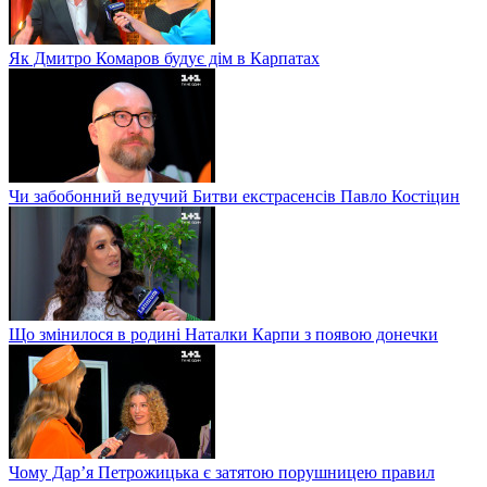
Як Дмитро Комаров будує дім в Карпатах
Чи забобонний ведучий Битви екстрасенсів Павло Костіцин
Що змінилося в родині Наталки Карпи з появою донечки
Чому Дар’я Петрожицька є затятою порушницею правил