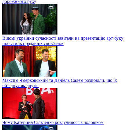
дорожнього руху
Відомі українки сучасності завітали на презентацію арт-буку
про стиль прадавніх слов’янок
Максим Чмерковський та Даніель Салем розповіли, що їх
об’єднує як друзів
Чому Катерина Сільченко розлучилося з чоловіком