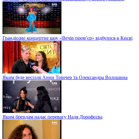
Грандіозне концертне шоу «Вечір прем’єр» відбулося в Києві
Яким буде весілля Анни Трінчер та Олександра Волошина
Яким брендам надає перевагу Надя Дорофєєва