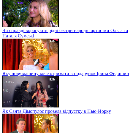
Чи справді ворогують рідні сестри народні артистки Ольга та
Наталя Сумські
Яку нову машину хоче отримати в подарунок Ірина Федишин
Як Санта Дімопулос провела відпустку в Нью-Йорку