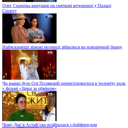
Олег Скрипка вирушив на святкові вечорниці у Палаці
Спорту
Найяскравіші зіркові модниці зібралися на новорічний бранч
Чи важко було Олі Поляковій перевтілюватися в чоловічу роль
у фільмі «Зірки за обміном»
Чому Дар’я Астаф’єва розійшлася з бойфрендом