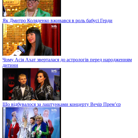
Як Дмитро Коляденко вживався в роль бабусі Герди
Чому Асія Ахат зверталася до астрологів перед народженням
дитини
Що відбувалося за лаштунками концерту Вечір Прем’єр