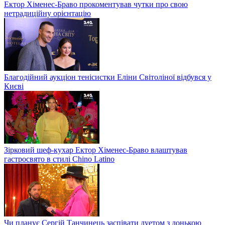
Ектор Хіменес-Браво прокоментував чутки про свою
нетрадиційну орієнтацію
Благодійний аукціон тенісистки Еліни Світоліної відбувся у
Києві
Зірковий шеф-кухар Ектор Хіменес-Браво влаштував
гастросвято в стилі Chino Latino
Чи планує Сергій Танчинець заспівати дуетом з донькою