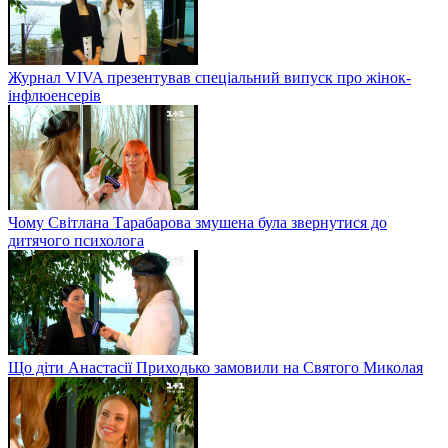
Журнал VIVA презентував спеціальний випуск про жінок-
інфлюенсерів
Чому Світлана Тарабарова змушена була звернутися до
дитячого психолога
Що діти Анастасії Приходько замовили на Святого Миколая