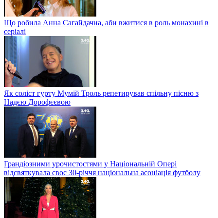
Що робила Анна Сагайдачна, аби вжитися в роль монахині в
серіалі
Як соліст гурту Мумій Троль репетирував спільну пісню з
Надєю Дорофєєвою
Грандіозними урочистостями у Національній Опері
відсвяткувала своє 30-річчя національна асоціація футболу