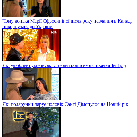
Чому донька Марії Єфросиніної після року навчання в Канаді
повернулася до України
Які улюблені українські страви італійської співачки Ін-Грід
Які подарунки дарує чоловік Санті Дімопулос на Новий рік