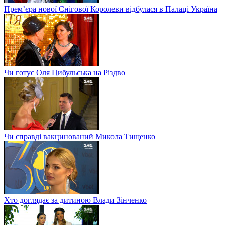
Прем’єра нової Снігової Королеви відбулася в Палаці Україна
Чи готує Оля Цибульська на Різдво
Чи справді вакцинований Микола Тищенко
Хто доглядає за дитиною Влади Зінченко