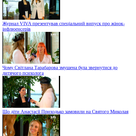
Журнал VIVA презентував спеціальний випуск про жінок-
інфлюенсерів
Чому Світлана Тарабарова змушена була звернутися до
дитячого психолога
Що діти Анастасії Приходько замовили на Святого Миколая