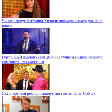
Чи влаштовує Антоніна Хижняк ляльковий театр для сина
вдома
Гурт СКАЙ відсвяткував 20-річчя гучним музичним шоу з
симфонічним оркестром
Які спортивні рекорди планує поставити Олег Собчук