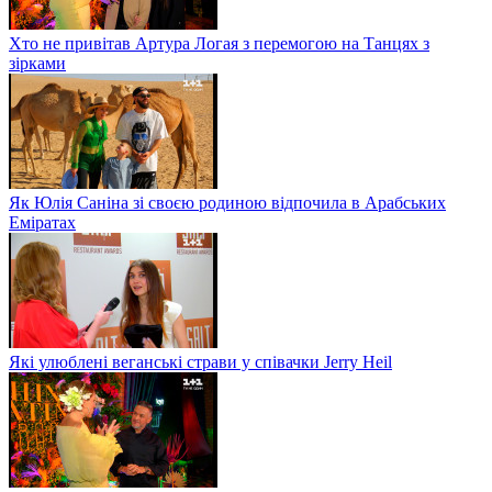
Хто не привітав Артура Логая з перемогою на Танцях з
зірками
Як Юлія Саніна зі своєю родиною відпочила в Арабських
Еміратах
Які улюблені веганські страви у співачки Jerry Heil