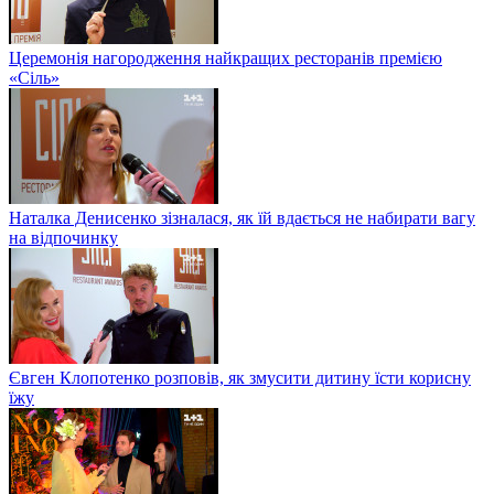
Церемонія нагородження найкращих ресторанів премією
«Сіль»
Наталка Денисенко зізналася, як їй вдається не набирати вагу
на відпочинку
Євген Клопотенко розповів, як змусити дитину їсти корисну
їжу