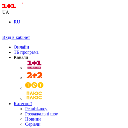
UA
RU
Вхід в кабінет
Онлайн
ТБ програма
Канали
Категорії
Реаліті-шоу
Розважальні шоу
Новини
Серіали