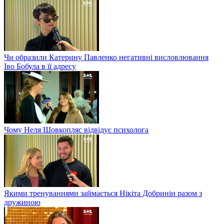
Чи образили Катерину Павленко негативні висловлювання
Іво Бобула в її адресу
Чому Неля Шовкопляс відвідує психолога
Якими тренуваннями займається Нікіта Добринін разом з
дружиною