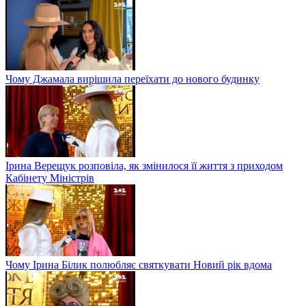
Чому Джамала вирішила переїхати до нового будинку
Ірина Верещук розповіла, як змінилося її життя з приходом
Кабінету Міністрів
Чому Ірина Білик полюбляє святкувати Новий рік вдома