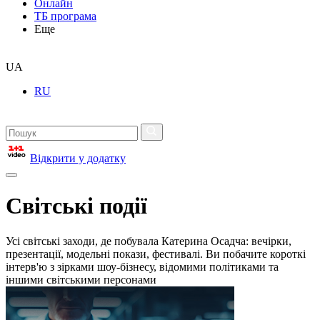
Онлайн
ТБ програма
Еще
UA
RU
Відкрити у додатку
Світські події
Усі світські заходи, де побувала Катерина Осадча: вечірки,
презентації, модельні покази, фестивалі. Ви побачите короткі
інтерв'ю з зірками шоу-бізнесу, відомими політиками та
іншими світськими персонами