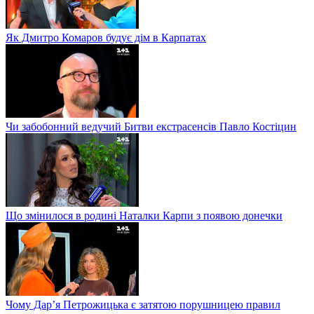
Як Дмитро Комаров будує дім в Карпатах
Чи забобонний ведучий Битви екстрасенсів Павло Костіцин
Що змінилося в родині Наталки Карпи з появою донечки
Чому Дар’я Петрожицька є затятою порушницею правил