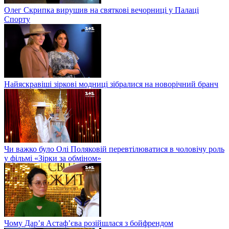
Олег Скрипка вирушив на святкові вечорниці у Палаці
Спорту
Найяскравіші зіркові модниці зібралися на новорічний бранч
Чи важко було Олі Поляковій перевтілюватися в чоловічу роль
у фільмі «Зірки за обміном»
Чому Дар’я Астаф’єва розійшлася з бойфрендом