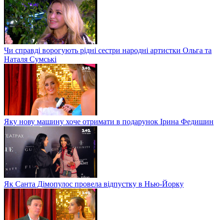
Чи справді ворогують рідні сестри народні артистки Ольга та
Наталя Сумські
Яку нову машину хоче отримати в подарунок Ірина Федишин
Як Санта Дімопулос провела відпустку в Нью-Йорку