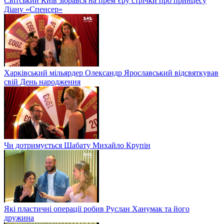
Світський Київ зібрався на прем’єру стрічки про принцесу
Діану «Спенсер»
Харківський мільярдер Олександр Ярославський відсвяткував
свій День народження
Чи дотримується Шабату Михайло Крупін
Які пластичні операції робив Руслан Ханумак та його
дружина