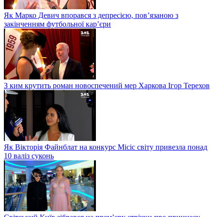
Як Марко Девич впорався з депресією, пов’язаною з
закінченням футбольної кар’єри
З ким крутить роман новоспечений мер Харкова Ігор Терехов
Як Вікторія Файнблат на конкурс Місіс світу привезла понад
10 валіз суконь