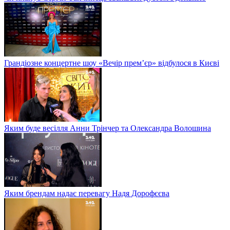
Грандіозне концертне шоу «Вечір прем’єр» відбулося в Києві
Яким буде весілля Анни Трінчер та Олександра Волошина
Яким брендам надає перевагу Надя Дорофєєва