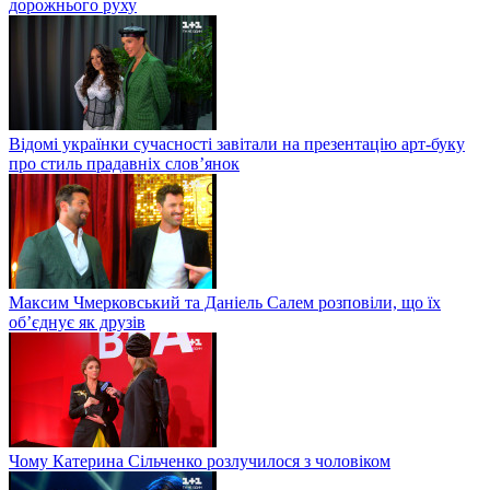
дорожнього руху
Відомі українки сучасності завітали на презентацію арт-буку
про стиль прадавніх слов’янок
Максим Чмерковський та Даніель Салем розповіли, що їх
об’єднує як друзів
Чому Катерина Сільченко розлучилося з чоловіком