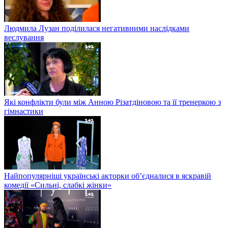
Людмила Лузан поділилася негативними наслідками
веслування
Які конфлікти були між Анною Різатдіновою та її тренеркою з
гімнастики
Найпопулярніші українські акторки об’єдналися в яскравій
комедії «Сильні, слабкі жінки»