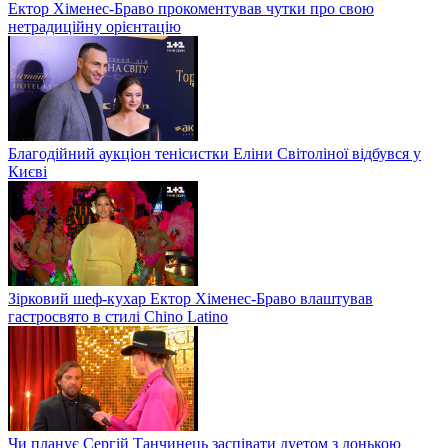
Ектор Хіменес-Браво прокоментував чутки про свою
нетрадиційну орієнтацію
Благодійний аукціон тенісистки Еліни Світоліної відбувся у
Києві
Зірковий шеф-кухар Ектор Хіменес-Браво влаштував
гастросвято в стилі Chino Latino
Чи планує Сергій Танчинець заспівати дуетом з донькою