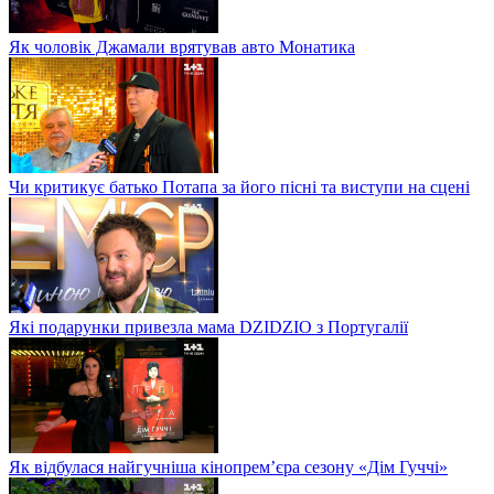
Як чоловік Джамали врятував авто Монатика
Чи критикує батько Потапа за його пісні та виступи на сцені
Які подарунки привезла мама DZIDZIO з Португалії
Як відбулася найгучніша кінопрем’єра сезону «Дім Гуччі»