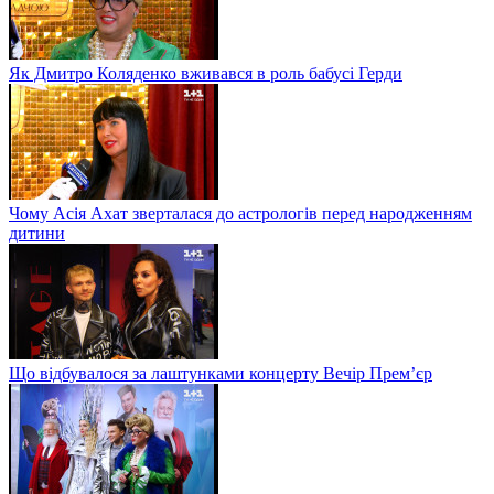
Як Дмитро Коляденко вживався в роль бабусі Герди
Чому Асія Ахат зверталася до астрологів перед народженням
дитини
Що відбувалося за лаштунками концерту Вечір Прем’єр