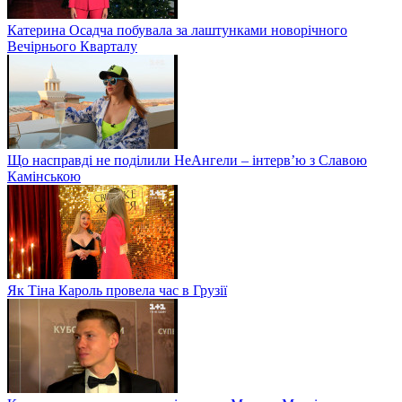
Катерина Осадча побувала за лаштунками новорічного
Вечірнього Кварталу
Що насправді не поділили НеАнгели – інтерв’ю з Славою
Камінською
Як Тіна Кароль провела час в Грузії