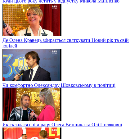
Куди цього року летить у відпустку Микола Матвієнко
Де Олена Кравець збирається святкувати Новий рік та свій
ювілей
Чи комфортно Олександру Шовковському в політиці
Як склалася співпраця Олега Винника та Олі Полякової