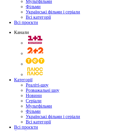
Мультфільми
Фільми
Українські фільми і серіали
Всі категорії
Всі проєкти
Канали
Категорії
Реаліті-шоу
Розважальні шоу
Новини
Серіали
Мультфільми
Фільми
Українські фільми і серіали
Всі категорії
Всі проєкти