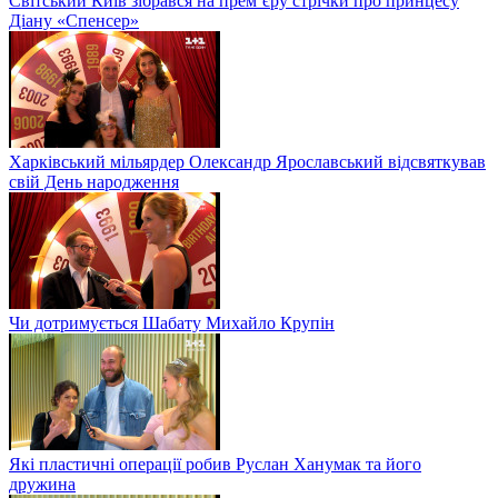
Світський Київ зібрався на прем’єру стрічки про принцесу
Діану «Спенсер»
Харківський мільярдер Олександр Ярославський відсвяткував
свій День народження
Чи дотримується Шабату Михайло Крупін
Які пластичні операції робив Руслан Ханумак та його
дружина