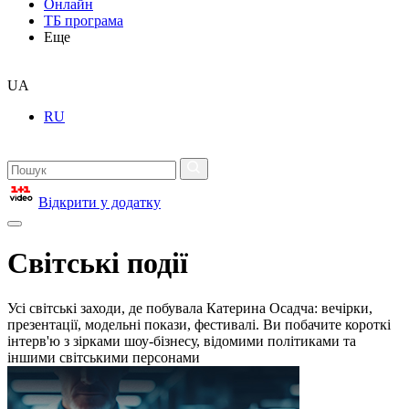
Онлайн
ТБ програма
Еще
UA
RU
Відкрити у додатку
Світські події
Усі світські заходи, де побувала Катерина Осадча: вечірки,
презентації, модельні покази, фестивалі. Ви побачите короткі
інтерв'ю з зірками шоу-бізнесу, відомими політиками та
іншими світськими персонами