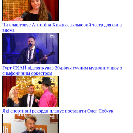
Чи влаштовує Антоніна Хижняк ляльковий театр для сина
вдома
Гурт СКАЙ відсвяткував 20-річчя гучним музичним шоу з
симфонічним оркестром
Які спортивні рекорди планує поставити Олег Собчук