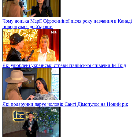
Чому донька Марії Єфросиніної після року навчання в Канаді
повернулася до України
Які улюблені українські страви італійської співачки Ін-Грід
Які подарунки дарує чоловік Санті Дімопулос на Новий рік