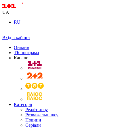
UA
RU
Вхід в кабінет
Онлайн
ТБ програма
Канали
Категорії
Реаліті-шоу
Розважальні шоу
Новини
Серіали