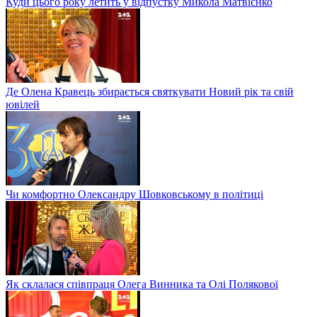
Куди цього року летить у відпустку Микола Матвієнко
Де Олена Кравець збирається святкувати Новий рік та свій
ювілей
Чи комфортно Олександру Шовковському в політиці
Як склалася співпраця Олега Винника та Олі Полякової