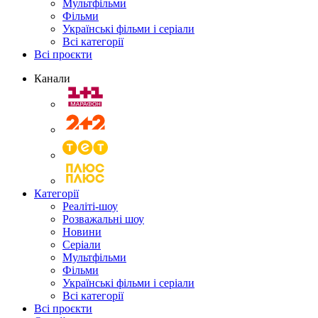
Мультфільми
Фільми
Українські фільми і серіали
Всі категорії
Всі проєкти
Канали
Категорії
Реаліті-шоу
Розважальні шоу
Новини
Серіали
Мультфільми
Фільми
Українські фільми і серіали
Всі категорії
Всі проєкти