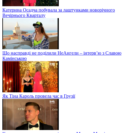
Катерина Осадча побувала за лаштунками новорічного
Вечірнього Кварталу
Що насправді не поділили НеАнгели – інтерв’ю з Славою
Камінською
Як Тіна Кароль провела час в Грузії