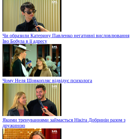
Чи образили Катерину Павленко негативні висловлювання
Іво Бобула в її адресу
Чому Неля Шовкопляс відвідує психолога
Якими тренуваннями займається Нікіта Добринін разом з
дружиною