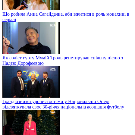
Що робила Анна Сагайдачна, аби вжитися в роль монахині в
серіалі
Як соліст гурту Мумій Троль репетирував спільну пісню з
Надєю Дорофєєвою
Грандіозними урочистостями у Національній Опері
відсвяткувала своє 30-річчя національна асоціація футболу