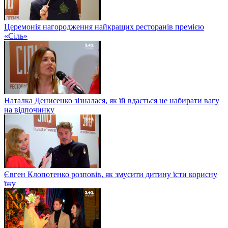
Церемонія нагородження найкращих ресторанів премією
«Сіль»
Наталка Денисенко зізналася, як їй вдається не набирати вагу
на відпочинку
Євген Клопотенко розповів, як змусити дитину їсти корисну
їжу