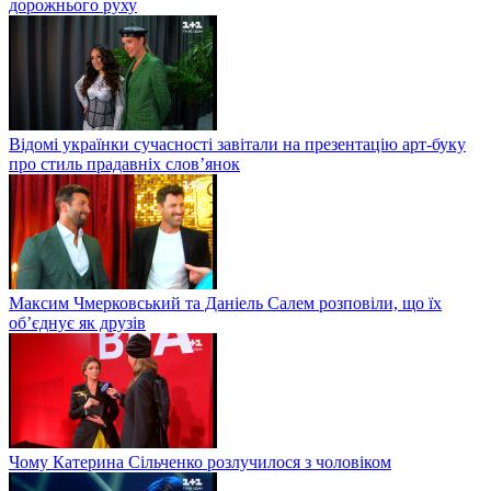
дорожнього руху
Відомі українки сучасності завітали на презентацію арт-буку
про стиль прадавніх слов’янок
Максим Чмерковський та Даніель Салем розповіли, що їх
об’єднує як друзів
Чому Катерина Сільченко розлучилося з чоловіком