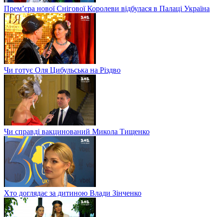
Прем’єра нової Снігової Королеви відбулася в Палаці Україна
Чи готує Оля Цибульська на Різдво
Чи справді вакцинований Микола Тищенко
Хто доглядає за дитиною Влади Зінченко