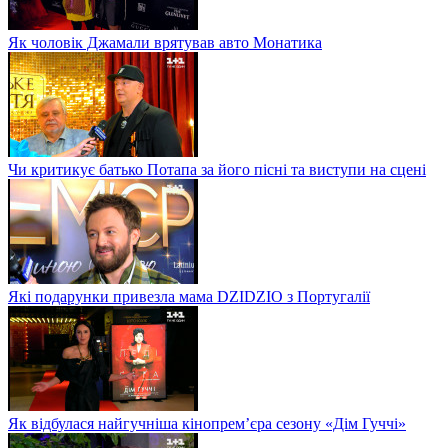
Як чоловік Джамали врятував авто Монатика
Чи критикує батько Потапа за його пісні та виступи на сцені
Які подарунки привезла мама DZIDZIO з Португалії
Як відбулася найгучніша кінопрем’єра сезону «Дім Гуччі»