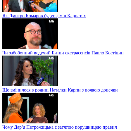
Як Дмитро Комаров будує дім в Карпатах
Чи забобонний ведучий Битви екстрасенсів Павло Костіцин
Що змінилося в родині Наталки Карпи з появою донечки
Чому Дар’я Петрожицька є затятою порушницею правил