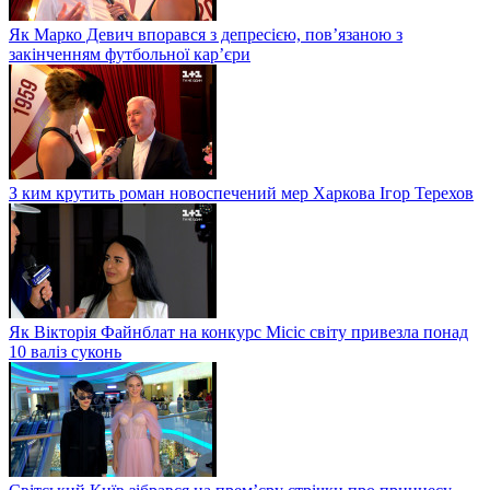
Як Марко Девич впорався з депресією, пов’язаною з
закінченням футбольної кар’єри
З ким крутить роман новоспечений мер Харкова Ігор Терехов
Як Вікторія Файнблат на конкурс Місіс світу привезла понад
10 валіз суконь