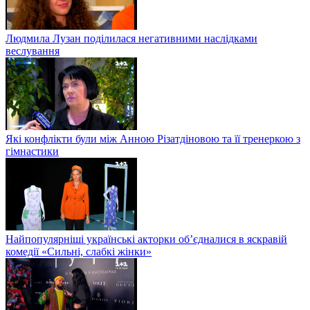
Людмила Лузан поділилася негативними наслідками
веслування
Які конфлікти були між Анною Різатдіновою та її тренеркою з
гімнастики
Найпопулярніші українські акторки об’єдналися в яскравій
комедії «Сильні, слабкі жінки»