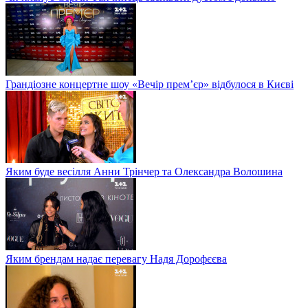
Грандіозне концертне шоу «Вечір прем’єр» відбулося в Києві
Яким буде весілля Анни Трінчер та Олександра Волошина
Яким брендам надає перевагу Надя Дорофєєва