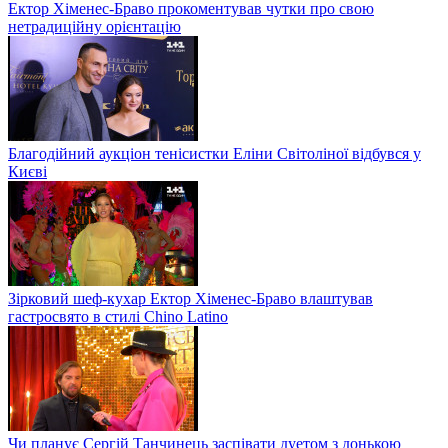
Ектор Хіменес-Браво прокоментував чутки про свою
нетрадиційну орієнтацію
Благодійний аукціон тенісистки Еліни Світоліної відбувся у
Києві
Зірковий шеф-кухар Ектор Хіменес-Браво влаштував
гастросвято в стилі Chino Latino
Чи планує Сергій Танчинець заспівати дуетом з донькою