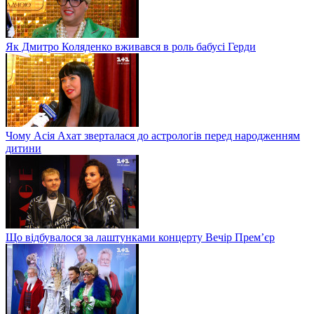
Як Дмитро Коляденко вживався в роль бабусі Герди
Чому Асія Ахат зверталася до астрологів перед народженням
дитини
Що відбувалося за лаштунками концерту Вечір Прем’єр