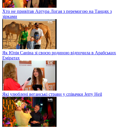
Хто не привітав Артура Логая з перемогою на Танцях з
зірками
Як Юлія Саніна зі своєю родиною відпочила в Арабських
Еміратах
Які улюблені веганські страви у співачки Jerry Heil