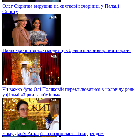
Олег Скрипка вирушив на святкові вечорниці у Палаці
Спорту
Найяскравіші зіркові модниці зібралися на новорічний бранч
Чи важко було Олі Поляковій перевтілюватися в чоловічу роль
у фільмі «Зірки за обміном»
Чому Дар’я Астаф’єва розійшлася з бойфрендом