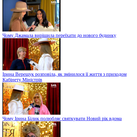
Чому Джамала вирішила переїхати до нового будинку
Ірина Верещук розповіла, як змінилося її життя з приходом
Кабінету Міністрів
Чому Ірина Білик полюбляє святкувати Новий рік вдома