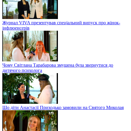
Журнал VIVA презентував спеціальний випуск про жінок-
інфлюенсерів
Чому Світлана Тарабарова змушена була звернутися до
дитячого психолога
Що діти Анастасії Приходько замовили на Святого Миколая