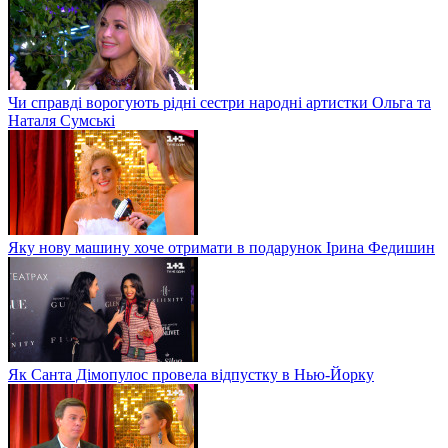
Чи справді ворогують рідні сестри народні артистки Ольга та
Наталя Сумські
Яку нову машину хоче отримати в подарунок Ірина Федишин
Як Санта Дімопулос провела відпустку в Нью-Йорку