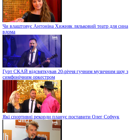
Чи влаштовує Антоніна Хижняк ляльковий театр для сина
вдома
Гурт СКАЙ відсвяткував 20-річчя гучним музичним шоу з
симфонічним оркестром
Які спортивні рекорди планує поставити Олег Собчук