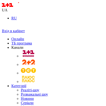
UA
RU
Вхід в кабінет
Онлайн
ТБ програма
Канали
Категорії
Реаліті-шоу
Розважальні шоу
Новини
Серіали