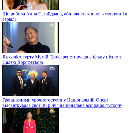
Що робила Анна Сагайдачна, аби вжитися в роль монахині в
серіалі
Як соліст гурту Мумій Троль репетирував спільну пісню з
Надєю Дорофєєвою
Грандіозними урочистостями у Національній Опері
відсвяткувала своє 30-річчя національна асоціація футболу