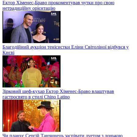
Ектор Хіменес-Браво прокоментував чутки про свою
нетрадиційну орієнтацію
Благодійний аукціон тенісистки Еліни Світоліної відбувся у
Києві
Зірковий шеф-кухар Ектор Хіменес-Браво влаштував
гастросвято в стилі Chino Latino
Чи планує Сергій Танчинець заспівати дуетом з донькою