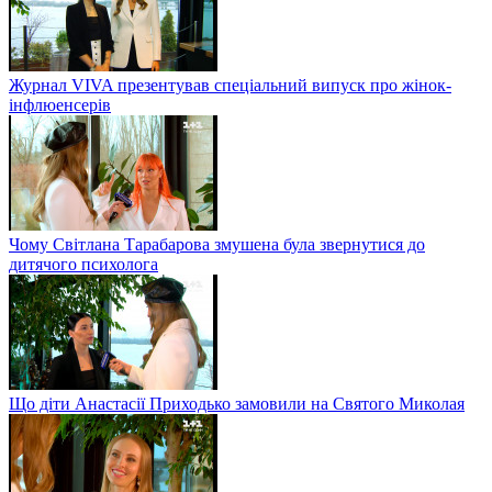
Журнал VIVA презентував спеціальний випуск про жінок-
інфлюенсерів
Чому Світлана Тарабарова змушена була звернутися до
дитячого психолога
Що діти Анастасії Приходько замовили на Святого Миколая