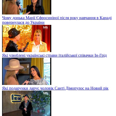
Чому донька Марії Єфросиніної після року навчання в Канаді
повернулася до України
Які улюблені українські страви італійської співачки Ін-Грід
Які подарунки дарує чоловік Санті Дімопулос на Новий рік