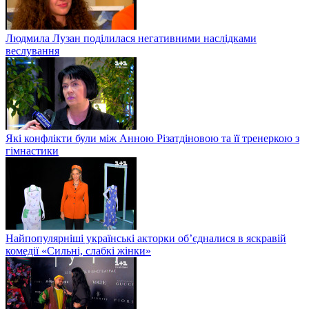
Людмила Лузан поділилася негативними наслідками
веслування
Які конфлікти були між Анною Різатдіновою та її тренеркою з
гімнастики
Найпопулярніші українські акторки об’єдналися в яскравій
комедії «Сильні, слабкі жінки»