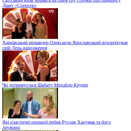
Світський Київ зібрався на прем’єру стрічки про принцесу
Діану «Спенсер»
Харківський мільярдер Олександр Ярославський відсвяткував
свій День народження
Чи дотримується Шабату Михайло Крупін
Які пластичні операції робив Руслан Ханумак та його
дружина