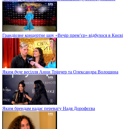
Грандіозне концертне шоу «Вечір прем’єр» відбулося в Києві
Яким буде весілля Анни Трінчер та Олександра Волошина
Яким брендам надає перевагу Надя Дорофєєва