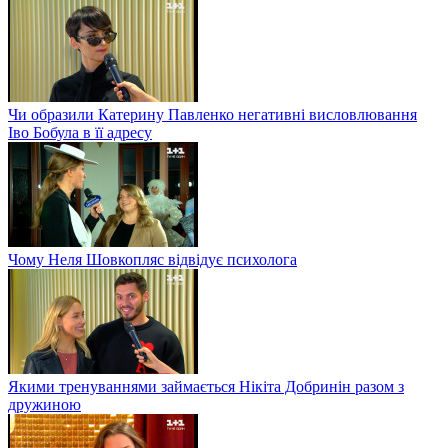
Чи образили Катерину Павленко негативні висловлювання
Іво Бобула в її адресу
Чому Неля Шовкопляс відвідує психолога
Якими тренуваннями займається Нікіта Добринін разом з
дружиною