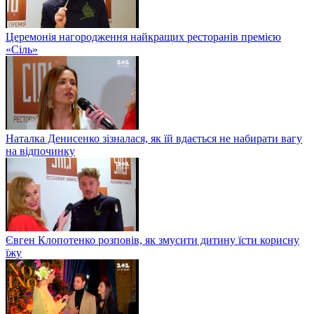
Церемонія нагородження найкращих ресторанів премією
«Сіль»
Наталка Денисенко зізналася, як їй вдається не набирати вагу
на відпочинку
Євген Клопотенко розповів, як змусити дитину їсти корисну
їжу