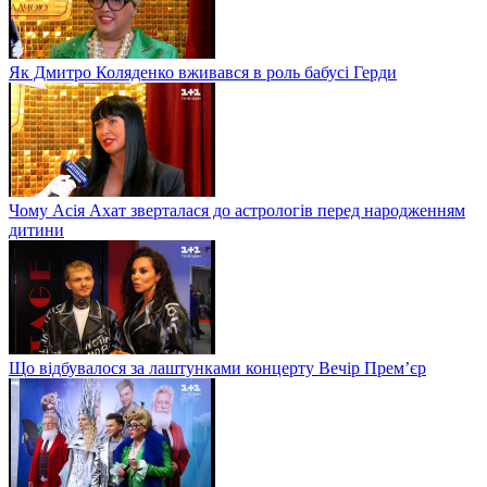
Як Дмитро Коляденко вживався в роль бабусі Герди
Чому Асія Ахат зверталася до астрологів перед народженням
дитини
Що відбувалося за лаштунками концерту Вечір Прем’єр