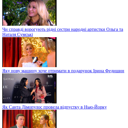
Чи справді ворогують рідні сестри народні артистки Ольга та
Наталя Сумські
Яку нову машину хоче отримати в подарунок Ірина Федишин
Як Санта Дімопулос провела відпустку в Нью-Йорку