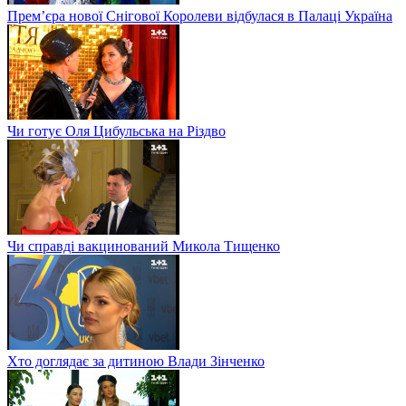
Прем’єра нової Снігової Королеви відбулася в Палаці Україна
Чи готує Оля Цибульська на Різдво
Чи справді вакцинований Микола Тищенко
Хто доглядає за дитиною Влади Зінченко