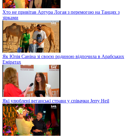
Хто не привітав Артура Логая з перемогою на Танцях з
зірками
Як Юлія Саніна зі своєю родиною відпочила в Арабських
Еміратах
Які улюблені веганські страви у співачки Jerry Heil