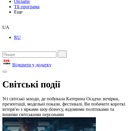
Онлайн
ТБ програма
Еще
UA
RU
Відкрити у додатку
Світські події
Усі світські заходи, де побувала Катерина Осадча: вечірки,
презентації, модельні покази, фестивалі. Ви побачите короткі
інтерв'ю з зірками шоу-бізнесу, відомими політиками та
іншими світськими персонами