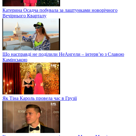
Катерина Осадча побувала за лаштунками новорічного
Вечірнього Кварталу
Що насправді не поділили НеАнгели – інтерв’ю з Славою
Камінською
Як Тіна Кароль провела час в Грузії