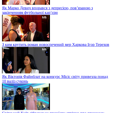
Як Марко Девич впорався з депресією, пов’язаною з
закінченням футбольної кар’єри
З ким крутить роман новоспечений мер Харкова Ігор Терехов
Як Вікторія Файнблат на конкурс Місіс світу привезла понад
10 валіз суконь