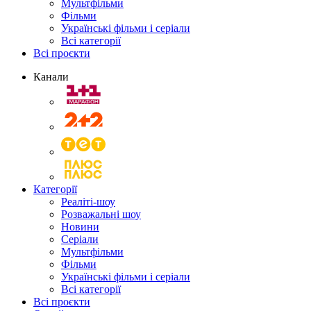
Мультфільми
Фільми
Українські фільми і серіали
Всі категорії
Всі проєкти
Канали
Категорії
Реаліті-шоу
Розважальні шоу
Новини
Серіали
Мультфільми
Фільми
Українські фільми і серіали
Всі категорії
Всі проєкти