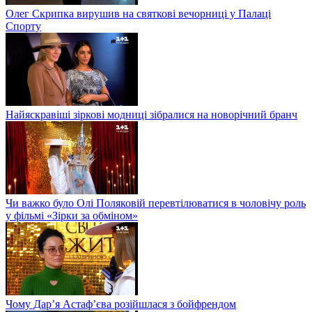
Олег Скрипка вирушив на святкові вечорниці у Палаці
Спорту
Найяскравіші зіркові модниці зібралися на новорічний бранч
Чи важко було Олі Поляковій перевтілюватися в чоловічу роль
у фільмі «Зірки за обміном»
Чому Дар’я Астаф’єва розійшлася з бойфрендом