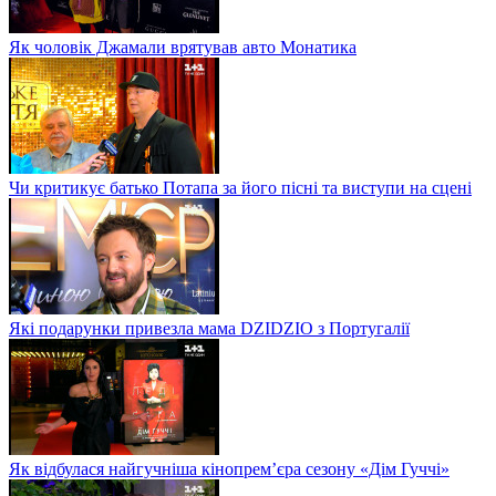
Як чоловік Джамали врятував авто Монатика
Чи критикує батько Потапа за його пісні та виступи на сцені
Які подарунки привезла мама DZIDZIO з Португалії
Як відбулася найгучніша кінопрем’єра сезону «Дім Гуччі»