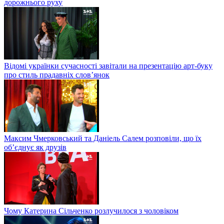
дорожнього руху
Відомі українки сучасності завітали на презентацію арт-буку
про стиль прадавніх слов’янок
Максим Чмерковський та Даніель Салем розповіли, що їх
об’єднує як друзів
Чому Катерина Сільченко розлучилося з чоловіком