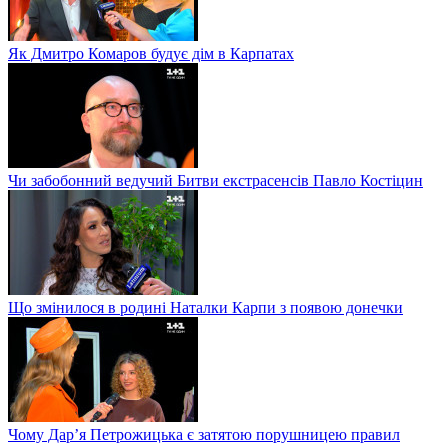
Як Дмитро Комаров будує дім в Карпатах
Чи забобонний ведучий Битви екстрасенсів Павло Костіцин
Що змінилося в родині Наталки Карпи з появою донечки
Чому Дар’я Петрожицька є затятою порушницею правил