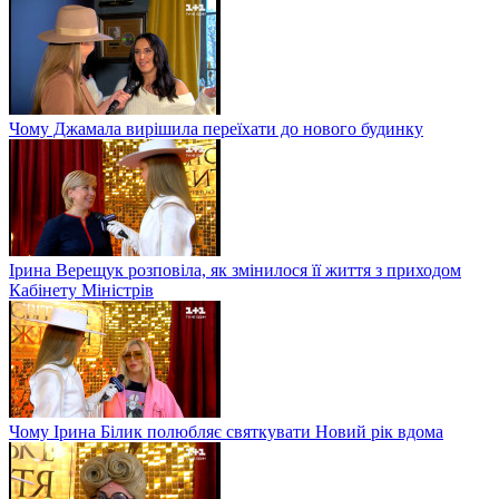
Чому Джамала вирішила переїхати до нового будинку
Ірина Верещук розповіла, як змінилося її життя з приходом
Кабінету Міністрів
Чому Ірина Білик полюбляє святкувати Новий рік вдома