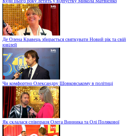
Куди цього року летить у відпустку Микола Матвієнко
Де Олена Кравець збирається святкувати Новий рік та свій
ювілей
Чи комфортно Олександру Шовковському в політиці
Як склалася співпраця Олега Винника та Олі Полякової