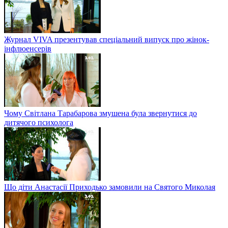
Журнал VIVA презентував спеціальний випуск про жінок-
інфлюенсерів
Чому Світлана Тарабарова змушена була звернутися до
дитячого психолога
Що діти Анастасії Приходько замовили на Святого Миколая