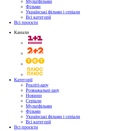
Мультфільми
Фільми
Українські фільми і серіали
Всі категорії
Всі проєкти
Канали
Категорії
Реаліті-шоу
Розважальні шоу
Новини
Серіали
Мультфільми
Фільми
Українські фільми і серіали
Всі категорії
Всі проєкти