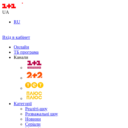
UA
RU
Вхід в кабінет
Онлайн
ТБ програма
Канали
Категорії
Реаліті-шоу
Розважальні шоу
Новини
Серіали