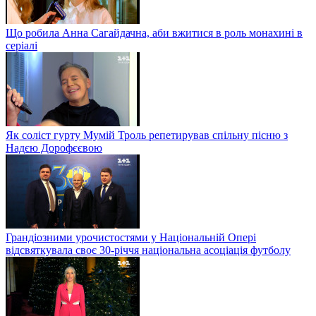
Що робила Анна Сагайдачна, аби вжитися в роль монахині в
серіалі
Як соліст гурту Мумій Троль репетирував спільну пісню з
Надєю Дорофєєвою
Грандіозними урочистостями у Національній Опері
відсвяткувала своє 30-річчя національна асоціація футболу