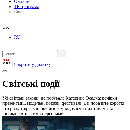
Онлайн
ТБ програма
Еще
UA
RU
Відкрити у додатку
Світські події
Усі світські заходи, де побувала Катерина Осадча: вечірки,
презентації, модельні покази, фестивалі. Ви побачите короткі
інтерв'ю з зірками шоу-бізнесу, відомими політиками та
іншими світськими персонами