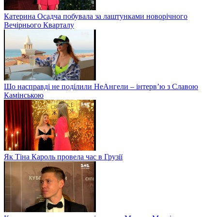
Катерина Осадча побувала за лаштунками новорічного
Вечірнього Кварталу
Що насправді не поділили НеАнгели – інтерв’ю з Славою
Камінською
Як Тіна Кароль провела час в Грузії