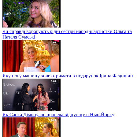
Чи справді ворогують рідні сестри народні артистки Ольга та
Наталя Сумські
Яку нову машину хоче отримати в подарунок Ірина Федишин
Як Санта Дімопулос провела відпустку в Нью-Йорку