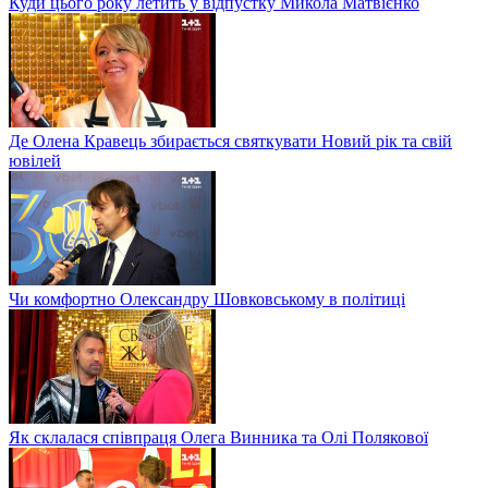
Куди цього року летить у відпустку Микола Матвієнко
Де Олена Кравець збирається святкувати Новий рік та свій
ювілей
Чи комфортно Олександру Шовковському в політиці
Як склалася співпраця Олега Винника та Олі Полякової