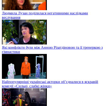
Людмила Лузан поділилася негативними наслідками
веслування
Які конфлікти були між Анною Різатдіновою та її тренеркою з
гімнастики
Найпопулярніші українські акторки об’єдналися в яскравій
комедії «Сильні, слабкі жінки»