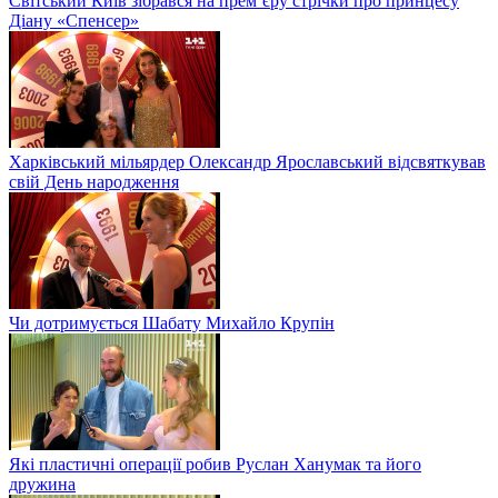
Світський Київ зібрався на прем’єру стрічки про принцесу
Діану «Спенсер»
Харківський мільярдер Олександр Ярославський відсвяткував
свій День народження
Чи дотримується Шабату Михайло Крупін
Які пластичні операції робив Руслан Ханумак та його
дружина