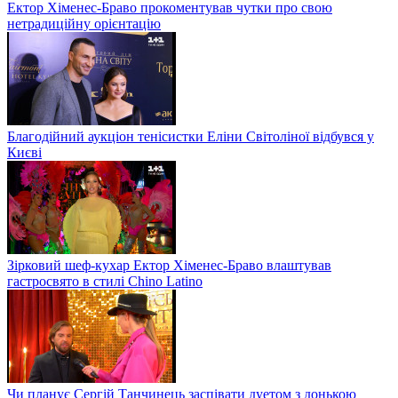
Ектор Хіменес-Браво прокоментував чутки про свою
нетрадиційну орієнтацію
Благодійний аукціон тенісистки Еліни Світоліної відбувся у
Києві
Зірковий шеф-кухар Ектор Хіменес-Браво влаштував
гастросвято в стилі Chino Latino
Чи планує Сергій Танчинець заспівати дуетом з донькою