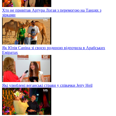
Хто не привітав Артура Логая з перемогою на Танцях з
зірками
Як Юлія Саніна зі своєю родиною відпочила в Арабських
Еміратах
Які улюблені веганські страви у співачки Jerry Heil