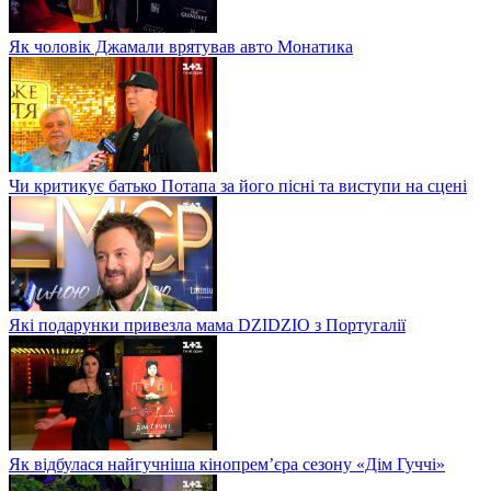
Як чоловік Джамали врятував авто Монатика
Чи критикує батько Потапа за його пісні та виступи на сцені
Які подарунки привезла мама DZIDZIO з Португалії
Як відбулася найгучніша кінопрем’єра сезону «Дім Гуччі»