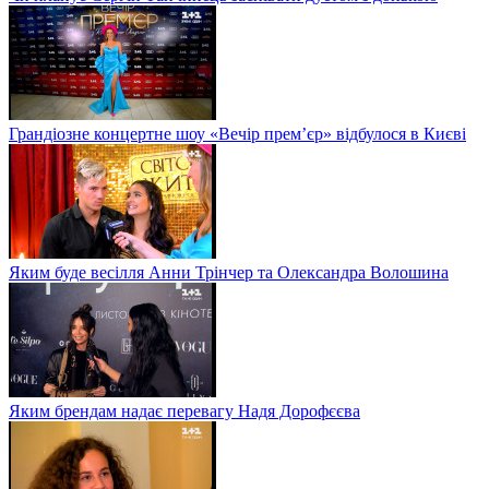
Грандіозне концертне шоу «Вечір прем’єр» відбулося в Києві
Яким буде весілля Анни Трінчер та Олександра Волошина
Яким брендам надає перевагу Надя Дорофєєва