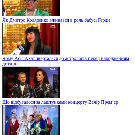
Як Дмитро Коляденко вживався в роль бабусі Герди
Чому Асія Ахат зверталася до астрологів перед народженням
дитини
Що відбувалося за лаштунками концерту Вечір Прем’єр