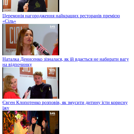
Церемонія нагородження найкращих ресторанів премією
«Сіль»
Наталка Денисенко зізналася, як їй вдається не набирати вагу
на відпочинку
Євген Клопотенко розповів, як змусити дитину їсти корисну
їжу