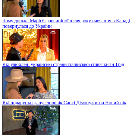
Чому донька Марії Єфросиніної після року навчання в Канаді
повернулася до України
Які улюблені українські страви італійської співачки Ін-Грід
Які подарунки дарує чоловік Санті Дімопулос на Новий рік