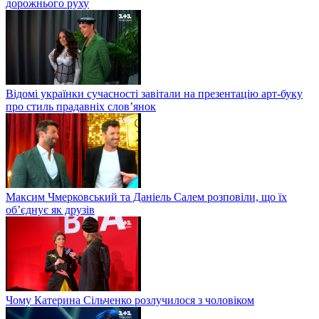
дорожнього руху
Відомі українки сучасності завітали на презентацію арт-буку
про стиль прадавніх слов’янок
Максим Чмерковський та Даніель Салем розповіли, що їх
об’єднує як друзів
Чому Катерина Сільченко розлучилося з чоловіком