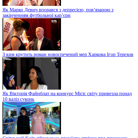
Як Марко Девич впорався з депресією, пов’язаною з
закінченням футбольної кар’єри
З ким крутить роман новоспечений мер Харкова Ігор Терехов
Як Вікторія Файнблат на конкурс Місіс світу привезла понад
10 валіз суконь