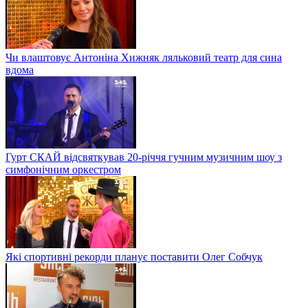
Чи влаштовує Антоніна Хижняк ляльковий театр для сина
вдома
Гурт СКАЙ відсвяткував 20-річчя гучним музичним шоу з
симфонічним оркестром
Які спортивні рекорди планує поставити Олег Собчук