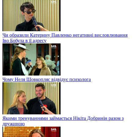
Чи образили Катерину Павленко негативні висловлювання
Іво Бобула в її адресу
Чому Неля Шовкопляс відвідує психолога
Якими тренуваннями займається Нікіта Добринін разом з
дружиною