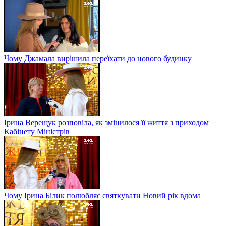
Чому Джамала вирішила переїхати до нового будинку
Ірина Верещук розповіла, як змінилося її життя з приходом
Кабінету Міністрів
Чому Ірина Білик полюбляє святкувати Новий рік вдома