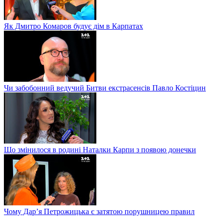
Як Дмитро Комаров будує дім в Карпатах
Чи забобонний ведучий Битви екстрасенсів Павло Костіцин
Що змінилося в родині Наталки Карпи з появою донечки
Чому Дар’я Петрожицька є затятою порушницею правил