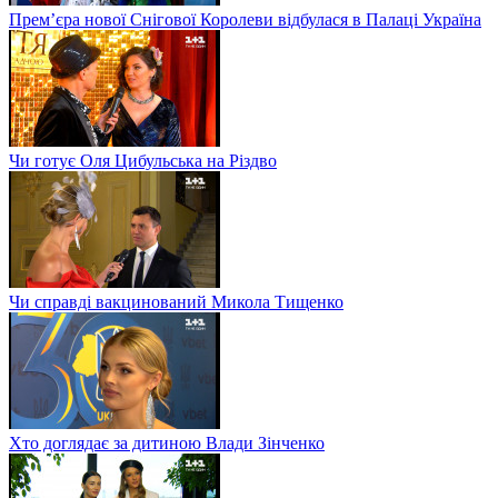
Прем’єра нової Снігової Королеви відбулася в Палаці Україна
Чи готує Оля Цибульська на Різдво
Чи справді вакцинований Микола Тищенко
Хто доглядає за дитиною Влади Зінченко