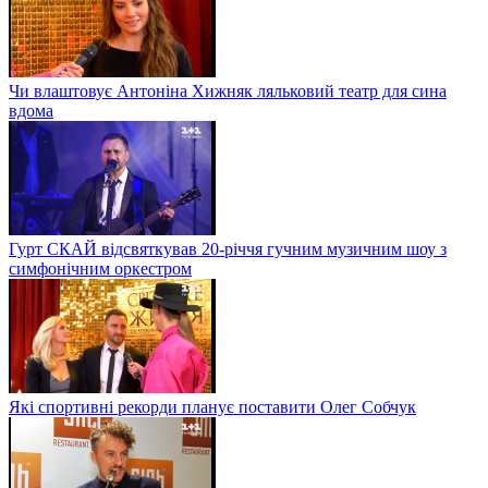
Чи влаштовує Антоніна Хижняк ляльковий театр для сина
вдома
Гурт СКАЙ відсвяткував 20-річчя гучним музичним шоу з
симфонічним оркестром
Які спортивні рекорди планує поставити Олег Собчук