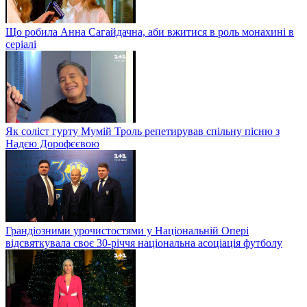
Що робила Анна Сагайдачна, аби вжитися в роль монахині в
серіалі
Як соліст гурту Мумій Троль репетирував спільну пісню з
Надєю Дорофєєвою
Грандіозними урочистостями у Національній Опері
відсвяткувала своє 30-річчя національна асоціація футболу