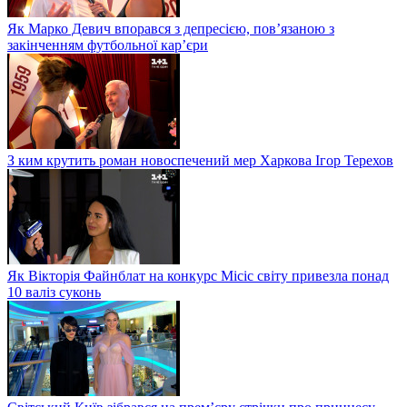
Як Марко Девич впорався з депресією, пов’язаною з
закінченням футбольної кар’єри
З ким крутить роман новоспечений мер Харкова Ігор Терехов
Як Вікторія Файнблат на конкурс Місіс світу привезла понад
10 валіз суконь