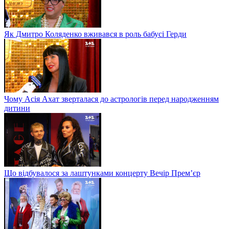
Як Дмитро Коляденко вживався в роль бабусі Герди
Чому Асія Ахат зверталася до астрологів перед народженням
дитини
Що відбувалося за лаштунками концерту Вечір Прем’єр