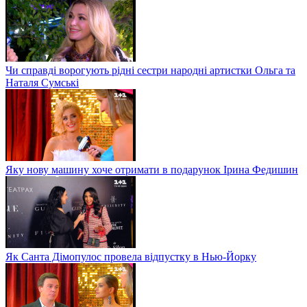
Чи справді ворогують рідні сестри народні артистки Ольга та
Наталя Сумські
Яку нову машину хоче отримати в подарунок Ірина Федишин
Як Санта Дімопулос провела відпустку в Нью-Йорку