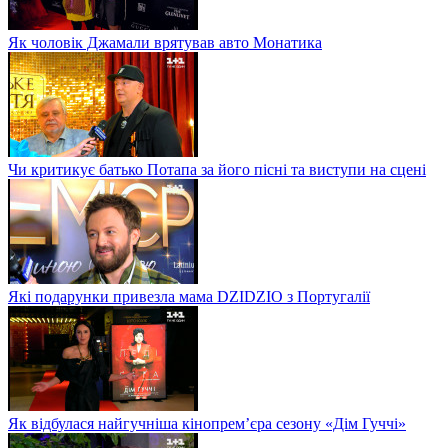
Як чоловік Джамали врятував авто Монатика
Чи критикує батько Потапа за його пісні та виступи на сцені
Які подарунки привезла мама DZIDZIO з Португалії
Як відбулася найгучніша кінопрем’єра сезону «Дім Гуччі»