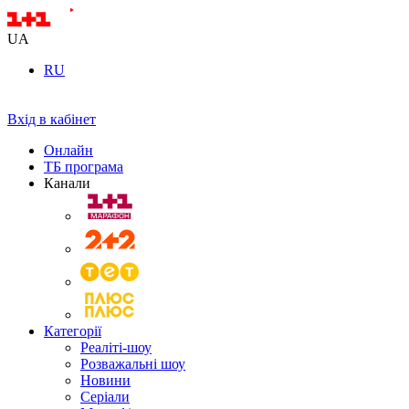
UA
RU
Вхід в кабінет
Онлайн
ТБ програма
Канали
Категорії
Реаліті-шоу
Розважальні шоу
Новини
Серіали