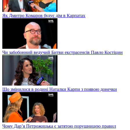
Як Дмитро Комаров будує дім в Карпатах
Чи забобонний ведучий Битви екстрасенсів Павло Костіцин
Що змінилося в родині Наталки Карпи з появою донечки
Чому Дар’я Петрожицька є затятою порушницею правил