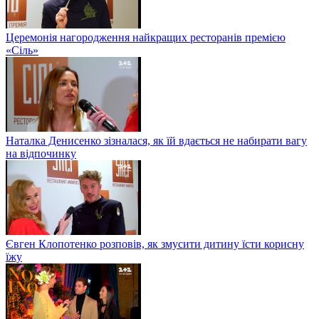
Церемонія нагородження найкращих ресторанів премією
«Сіль»
Наталка Денисенко зізналася, як їй вдається не набирати вагу
на відпочинку
Євген Клопотенко розповів, як змусити дитину їсти корисну
їжу