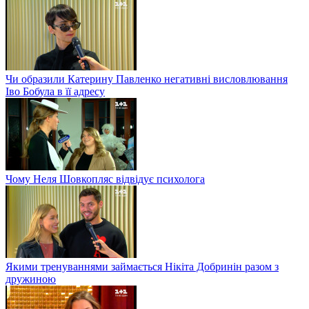
Чи образили Катерину Павленко негативні висловлювання
Іво Бобула в її адресу
Чому Неля Шовкопляс відвідує психолога
Якими тренуваннями займається Нікіта Добринін разом з
дружиною