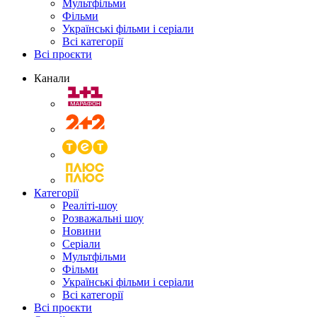
Мультфільми
Фільми
Українські фільми і серіали
Всі категорії
Всі проєкти
Канали
Категорії
Реаліті-шоу
Розважальні шоу
Новини
Серіали
Мультфільми
Фільми
Українські фільми і серіали
Всі категорії
Всі проєкти