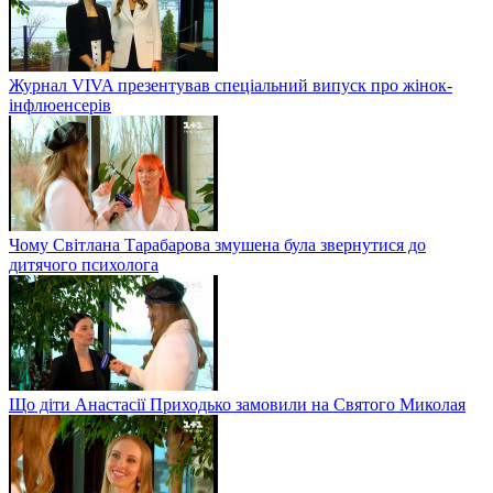
Журнал VIVA презентував спеціальний випуск про жінок-
інфлюенсерів
Чому Світлана Тарабарова змушена була звернутися до
дитячого психолога
Що діти Анастасії Приходько замовили на Святого Миколая