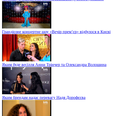
Грандіозне концертне шоу «Вечір прем’єр» відбулося в Києві
Яким буде весілля Анни Трінчер та Олександра Волошина
Яким брендам надає перевагу Надя Дорофєєва