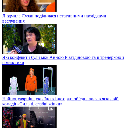
Людмила Лузан поділилася негативними наслідками
веслування
Які конфлікти були між Анною Різатдіновою та її тренеркою з
гімнастики
Найпопулярніші українські акторки об’єдналися в яскравій
комедії «Сильні, слабкі жінки»