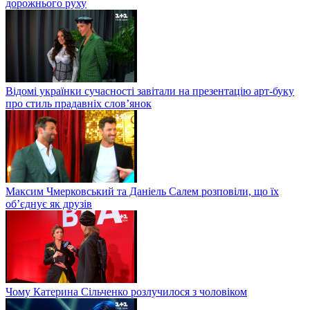
дорожнього руху
Відомі українки сучасності завітали на презентацію арт-буку
про стиль прадавніх слов’янок
Максим Чмерковський та Даніель Салем розповіли, що їх
об’єднує як друзів
Чому Катерина Сільченко розлучилося з чоловіком