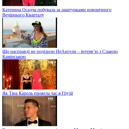
Катерина Осадча побувала за лаштунками новорічного
Вечірнього Кварталу
Що насправді не поділили НеАнгели – інтерв’ю з Славою
Камінською
Як Тіна Кароль провела час в Грузії