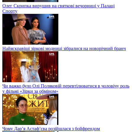
Олег Скрипка вирушив на святкові вечорниці у Палаці
Спорту
Найяскравіші зіркові модниці зібралися на новорічний бранч
Чи важко було Олі Поляковій перевтілюватися в чоловічу роль
у фільмі «Зірки за обміном»
Чому Дар’я Астаф’єва розійшлася з бойфрендом