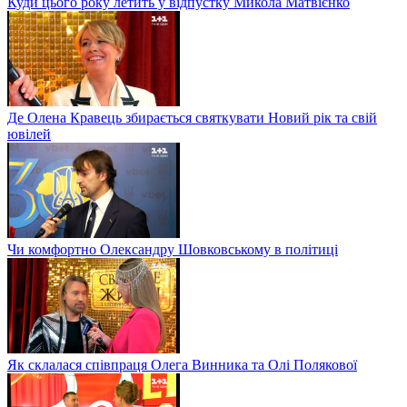
Куди цього року летить у відпустку Микола Матвієнко
Де Олена Кравець збирається святкувати Новий рік та свій
ювілей
Чи комфортно Олександру Шовковському в політиці
Як склалася співпраця Олега Винника та Олі Полякової