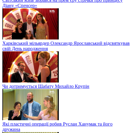
Світський Київ зібрався на прем’єру стрічки про принцесу
Діану «Спенсер»
Харківський мільярдер Олександр Ярославський відсвяткував
свій День народження
Чи дотримується Шабату Михайло Крупін
Які пластичні операції робив Руслан Ханумак та його
дружина