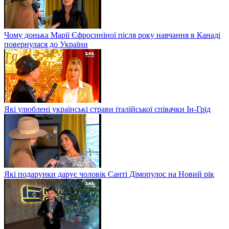
Чому донька Марії Єфросиніної після року навчання в Канаді
повернулася до України
Які улюблені українські страви італійської співачки Ін-Грід
Які подарунки дарує чоловік Санті Дімопулос на Новий рік