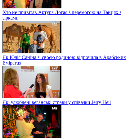
Хто не привітав Артура Логая з перемогою на Танцях з
зірками
Як Юлія Саніна зі своєю родиною відпочила в Арабських
Еміратах
Які улюблені веганські страви у співачки Jerry Heil