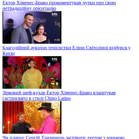
Ектор Хіменес-Браво прокоментував чутки про свою
нетрадиційну орієнтацію
Благодійний аукціон тенісистки Еліни Світоліної відбувся у
Києві
Зірковий шеф-кухар Ектор Хіменес-Браво влаштував
гастросвято в стилі Chino Latino
Чи планує Сергій Танчинець заспівати дуетом з донькою