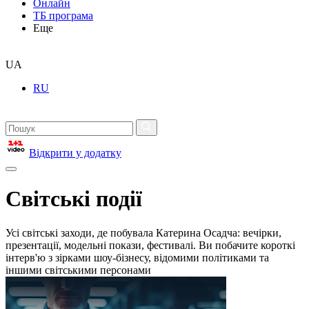
Онлайн
ТБ програма
Еще
UA
RU
Відкрити у додатку
Світські події
Усі світські заходи, де побувала Катерина Осадча: вечірки,
презентації, модельні покази, фестивалі. Ви побачите короткі
інтерв'ю з зірками шоу-бізнесу, відомими політиками та
іншими світськими персонами