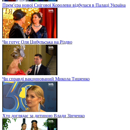
Прем’єра нової Снігової Королеви відбулася в Палаці Україна
Чи готує Оля Цибульська на Різдво
Чи справді вакцинований Микола Тищенко
Хто доглядає за дитиною Влади Зінченко