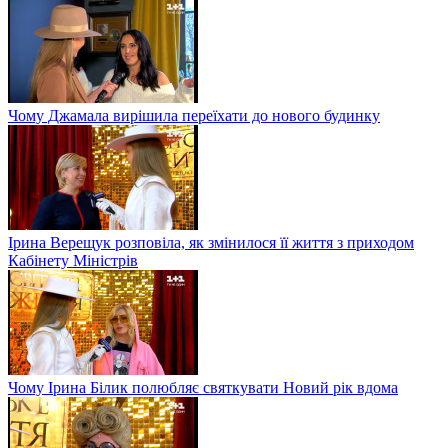
Чому Джамала вирішила переїхати до нового будинку
Ірина Верещук розповіла, як змінилося її життя з приходом
Кабінету Міністрів
Чому Ірина Білик полюбляє святкувати Новий рік вдома