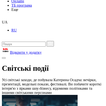
Онлайн
ТБ програма
Еще
UA
RU
Відкрити у додатку
Світські події
Усі світські заходи, де побувала Катерина Осадча: вечірки,
презентації, модельні покази, фестивалі. Ви побачите короткі
інтерв'ю з зірками шоу-бізнесу, відомими політиками та
іншими світськими персонами