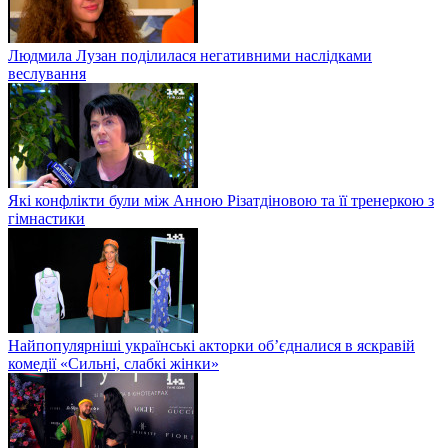
Людмила Лузан поділилася негативними наслідками
веслування
Які конфлікти були між Анною Різатдіновою та її тренеркою з
гімнастики
Найпопулярніші українські акторки об’єдналися в яскравій
комедії «Сильні, слабкі жінки»