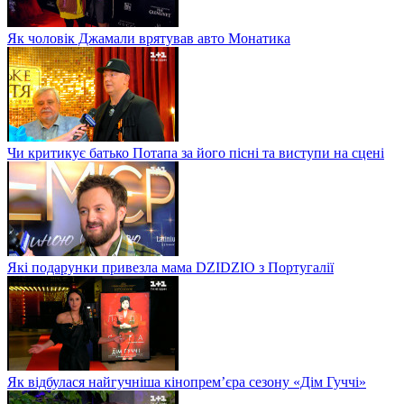
Як чоловік Джамали врятував авто Монатика
Чи критикує батько Потапа за його пісні та виступи на сцені
Які подарунки привезла мама DZIDZIO з Португалії
Як відбулася найгучніша кінопрем’єра сезону «Дім Гуччі»