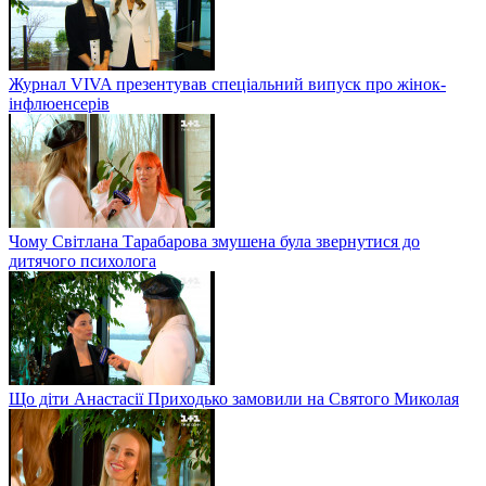
Журнал VIVA презентував спеціальний випуск про жінок-
інфлюенсерів
Чому Світлана Тарабарова змушена була звернутися до
дитячого психолога
Що діти Анастасії Приходько замовили на Святого Миколая