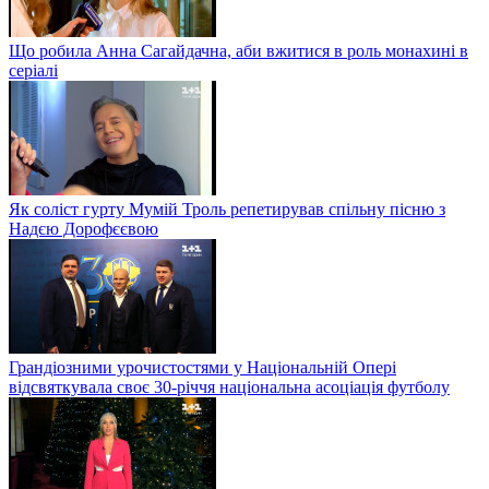
Що робила Анна Сагайдачна, аби вжитися в роль монахині в
серіалі
Як соліст гурту Мумій Троль репетирував спільну пісню з
Надєю Дорофєєвою
Грандіозними урочистостями у Національній Опері
відсвяткувала своє 30-річчя національна асоціація футболу