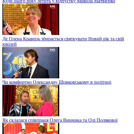
Куди цього року летить у відпустку Микола Матвієнко
Де Олена Кравець збирається святкувати Новий рік та свій
ювілей
Чи комфортно Олександру Шовковському в політиці
Як склалася співпраця Олега Винника та Олі Полякової