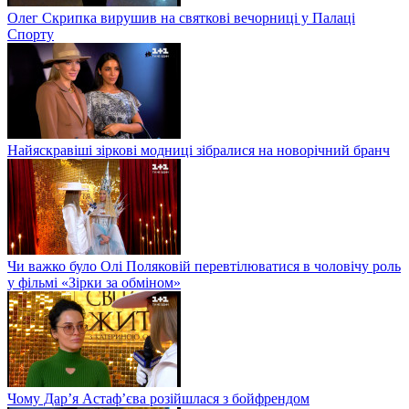
Олег Скрипка вирушив на святкові вечорниці у Палаці
Спорту
Найяскравіші зіркові модниці зібралися на новорічний бранч
Чи важко було Олі Поляковій перевтілюватися в чоловічу роль
у фільмі «Зірки за обміном»
Чому Дар’я Астаф’єва розійшлася з бойфрендом