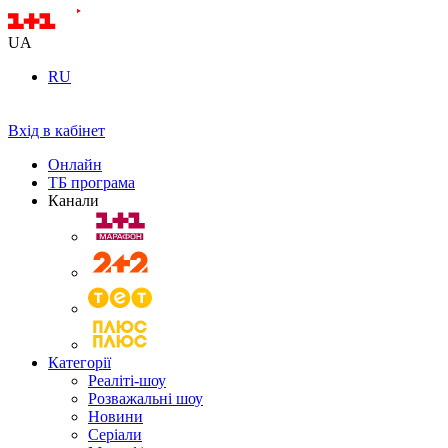
UA
RU
Вхід в кабінет
Онлайн
ТБ програма
Канали
Категорії
Реаліті-шоу
Розважальні шоу
Новини
Серіали