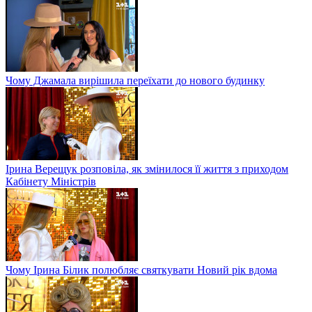
Чому Джамала вирішила переїхати до нового будинку
Ірина Верещук розповіла, як змінилося її життя з приходом
Кабінету Міністрів
Чому Ірина Білик полюбляє святкувати Новий рік вдома