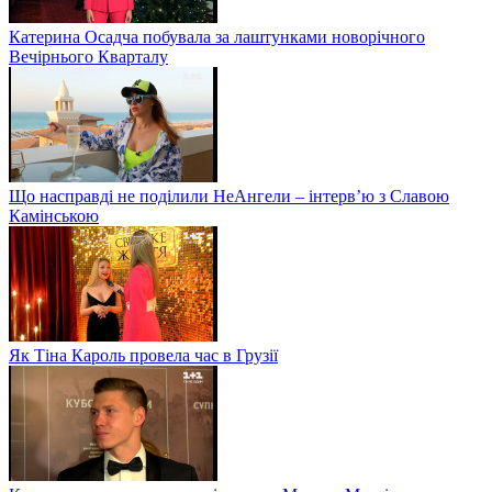
Катерина Осадча побувала за лаштунками новорічного
Вечірнього Кварталу
Що насправді не поділили НеАнгели – інтерв’ю з Славою
Камінською
Як Тіна Кароль провела час в Грузії