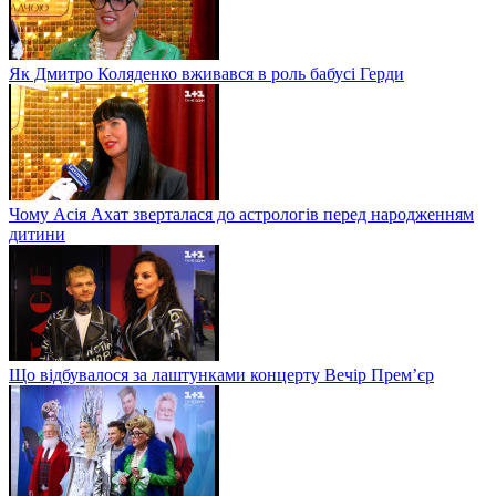
Як Дмитро Коляденко вживався в роль бабусі Герди
Чому Асія Ахат зверталася до астрологів перед народженням
дитини
Що відбувалося за лаштунками концерту Вечір Прем’єр