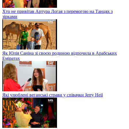
Хто не привітав Артура Логая з перемогою на Танцях з
зірками
Як Юлія Саніна зі своєю родиною відпочила в Арабських
Еміратах
Які улюблені веганські страви у співачки Jerry Heil