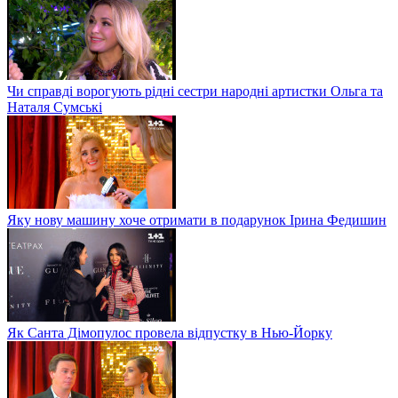
Чи справді ворогують рідні сестри народні артистки Ольга та
Наталя Сумські
Яку нову машину хоче отримати в подарунок Ірина Федишин
Як Санта Дімопулос провела відпустку в Нью-Йорку