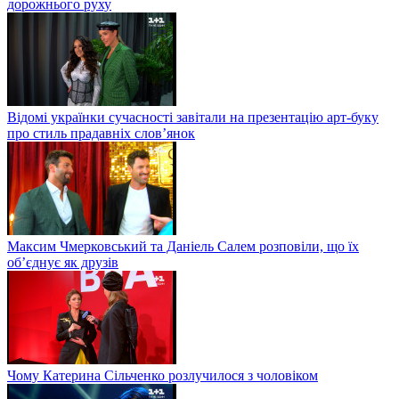
дорожнього руху
Відомі українки сучасності завітали на презентацію арт-буку
про стиль прадавніх слов’янок
Максим Чмерковський та Даніель Салем розповіли, що їх
об’єднує як друзів
Чому Катерина Сільченко розлучилося з чоловіком