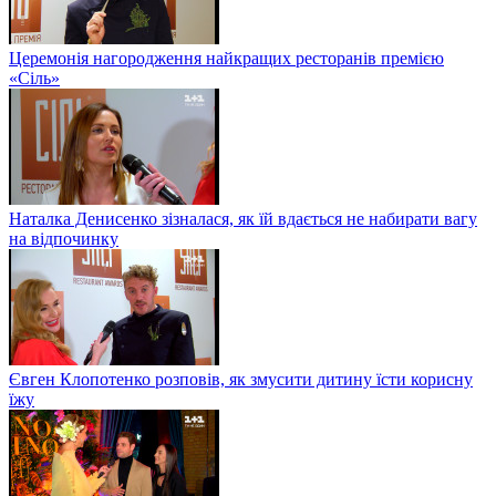
Церемонія нагородження найкращих ресторанів премією
«Сіль»
Наталка Денисенко зізналася, як їй вдається не набирати вагу
на відпочинку
Євген Клопотенко розповів, як змусити дитину їсти корисну
їжу