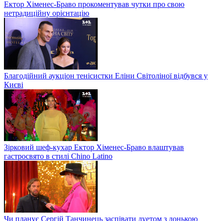
Ектор Хіменес-Браво прокоментував чутки про свою
нетрадиційну орієнтацію
Благодійний аукціон тенісистки Еліни Світоліної відбувся у
Києві
Зірковий шеф-кухар Ектор Хіменес-Браво влаштував
гастросвято в стилі Chino Latino
Чи планує Сергій Танчинець заспівати дуетом з донькою