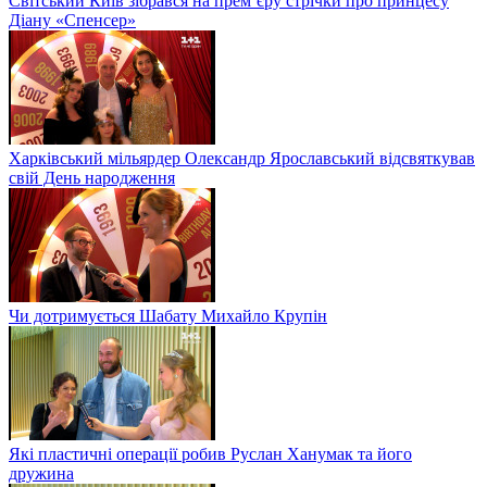
Світський Київ зібрався на прем’єру стрічки про принцесу
Діану «Спенсер»
Харківський мільярдер Олександр Ярославський відсвяткував
свій День народження
Чи дотримується Шабату Михайло Крупін
Які пластичні операції робив Руслан Ханумак та його
дружина