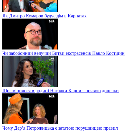
Як Дмитро Комаров будує дім в Карпатах
Чи забобонний ведучий Битви екстрасенсів Павло Костіцин
Що змінилося в родині Наталки Карпи з появою донечки
Чому Дар’я Петрожицька є затятою порушницею правил