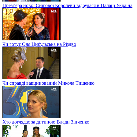
Прем’єра нової Снігової Королеви відбулася в Палаці Україна
Чи готує Оля Цибульська на Різдво
Чи справді вакцинований Микола Тищенко
Хто доглядає за дитиною Влади Зінченко