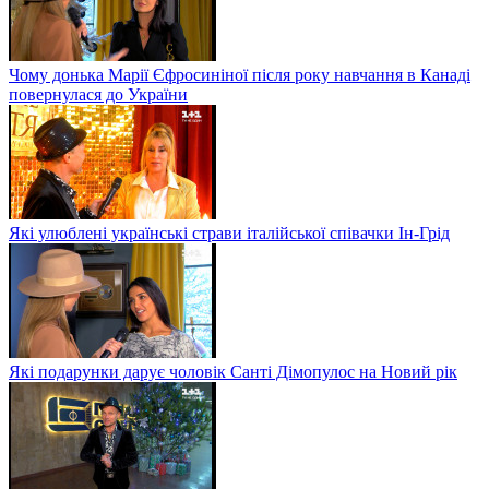
Чому донька Марії Єфросиніної після року навчання в Канаді
повернулася до України
Які улюблені українські страви італійської співачки Ін-Грід
Які подарунки дарує чоловік Санті Дімопулос на Новий рік