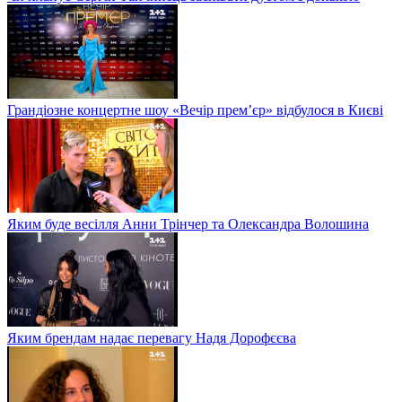
Грандіозне концертне шоу «Вечір прем’єр» відбулося в Києві
Яким буде весілля Анни Трінчер та Олександра Волошина
Яким брендам надає перевагу Надя Дорофєєва