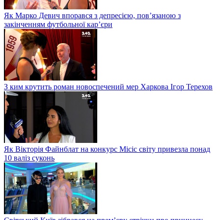
Як Марко Девич впорався з депресією, пов’язаною з
закінченням футбольної кар’єри
З ким крутить роман новоспечений мер Харкова Ігор Терехов
Як Вікторія Файнблат на конкурс Місіс світу привезла понад
10 валіз суконь