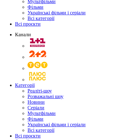
Мультфільми
Фільми
Українські фільми і серіали
Всі категорії
Всі проєкти
Канали
Категорії
Реаліті-шоу
Розважальні шоу
Новини
Серіали
Мультфільми
Фільми
Українські фільми і серіали
Всі категорії
Всі проєкти