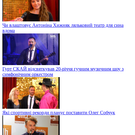
Чи влаштовує Антоніна Хижняк ляльковий театр для сина
вдома
Гурт СКАЙ відсвяткував 20-річчя гучним музичним шоу з
симфонічним оркестром
Які спортивні рекорди планує поставити Олег Собчук