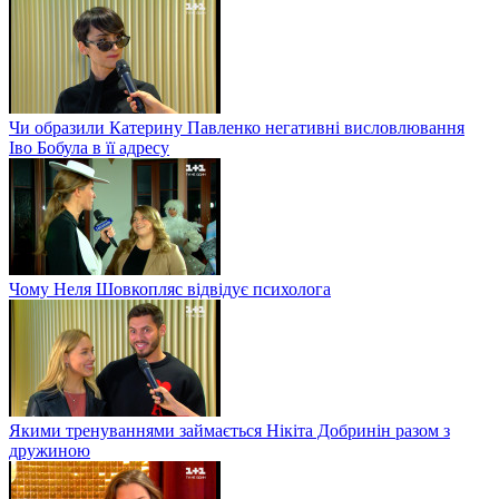
Чи образили Катерину Павленко негативні висловлювання
Іво Бобула в її адресу
Чому Неля Шовкопляс відвідує психолога
Якими тренуваннями займається Нікіта Добринін разом з
дружиною