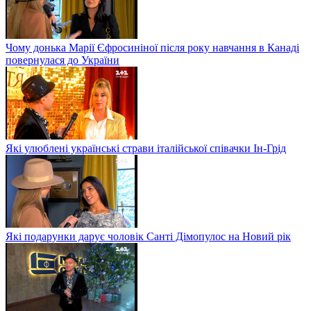
Чому донька Марії Єфросиніної після року навчання в Канаді
повернулася до України
Які улюблені українські страви італійської співачки Ін-Грід
Які подарунки дарує чоловік Санті Дімопулос на Новий рік