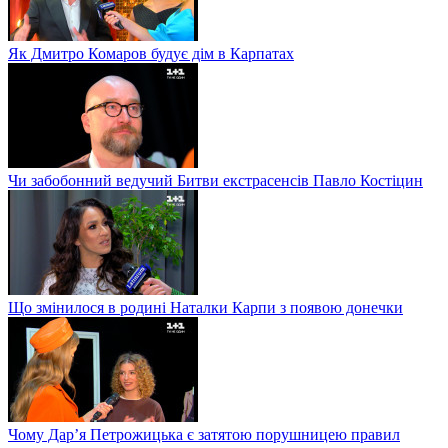
Як Дмитро Комаров будує дім в Карпатах
Чи забобонний ведучий Битви екстрасенсів Павло Костіцин
Що змінилося в родині Наталки Карпи з появою донечки
Чому Дар’я Петрожицька є затятою порушницею правил