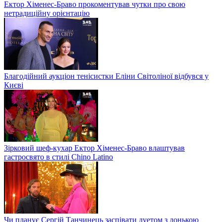
Ектор Хіменес-Браво прокоментував чутки про свою
нетрадиційну орієнтацію
Благодійний аукціон тенісистки Еліни Світоліної відбувся у
Києві
Зірковий шеф-кухар Ектор Хіменес-Браво влаштував
гастросвято в стилі Chino Latino
Чи планує Сергій Танчинець заспівати дуетом з донькою