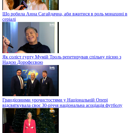
Що робила Анна Сагайдачна, аби вжитися в роль монахині в
серіалі
Як соліст гурту Мумій Троль репетирував спільну пісню з
Надєю Дорофєєвою
Грандіозними урочистостями у Національній Опері
відсвяткувала своє 30-річчя національна асоціація футболу