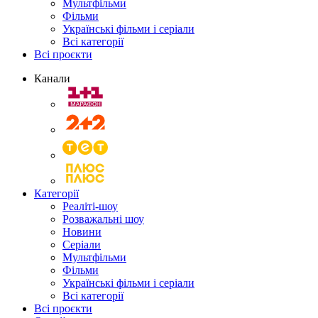
Мультфільми
Фільми
Українські фільми і серіали
Всі категорії
Всі проєкти
Канали
Категорії
Реаліті-шоу
Розважальні шоу
Новини
Серіали
Мультфільми
Фільми
Українські фільми і серіали
Всі категорії
Всі проєкти