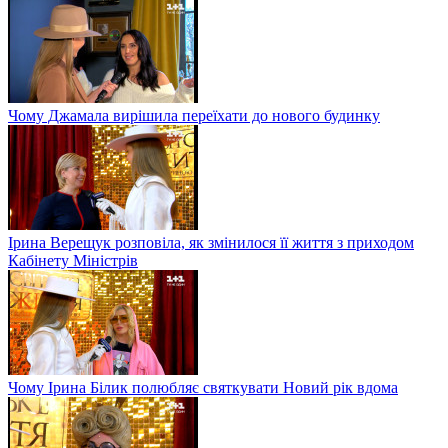
Чому Джамала вирішила переїхати до нового будинку
Ірина Верещук розповіла, як змінилося її життя з приходом
Кабінету Міністрів
Чому Ірина Білик полюбляє святкувати Новий рік вдома