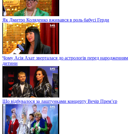
Як Дмитро Коляденко вживався в роль бабусі Герди
Чому Асія Ахат зверталася до астрологів перед народженням
дитини
Що відбувалося за лаштунками концерту Вечір Прем’єр