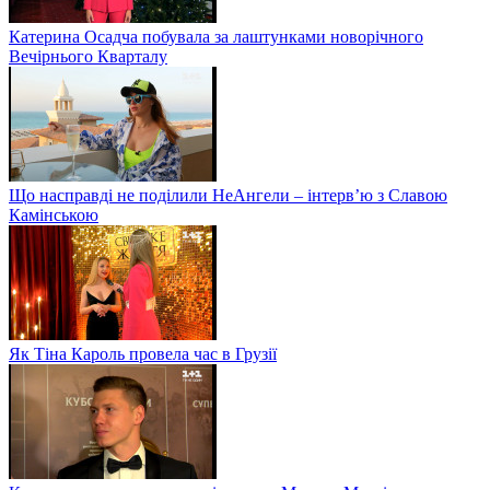
Катерина Осадча побувала за лаштунками новорічного
Вечірнього Кварталу
Що насправді не поділили НеАнгели – інтерв’ю з Славою
Камінською
Як Тіна Кароль провела час в Грузії