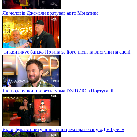
Як чоловік Джамали врятував авто Монатика
Чи критикує батько Потапа за його пісні та виступи на сцені
Які подарунки привезла мама DZIDZIO з Португалії
Як відбулася найгучніша кінопрем’єра сезону «Дім Гуччі»