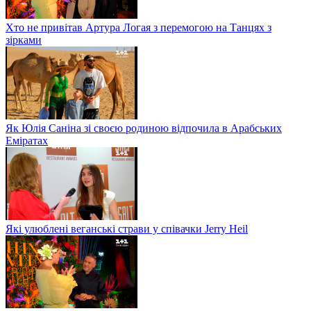
Хто не привітав Артура Логая з перемогою на Танцях з
зірками
Як Юлія Саніна зі своєю родиною відпочила в Арабських
Еміратах
Які улюблені веганські страви у співачки Jerry Heil