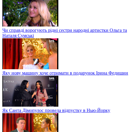
Чи справді ворогують рідні сестри народні артистки Ольга та
Наталя Сумські
Яку нову машину хоче отримати в подарунок Ірина Федишин
Як Санта Дімопулос провела відпустку в Нью-Йорку