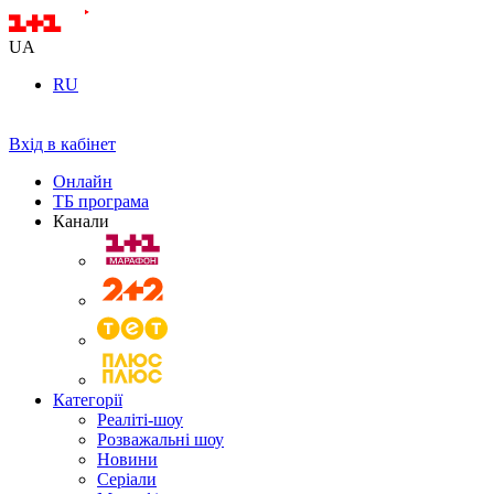
UA
RU
Вхід в кабінет
Онлайн
ТБ програма
Канали
Категорії
Реаліті-шоу
Розважальні шоу
Новини
Серіали