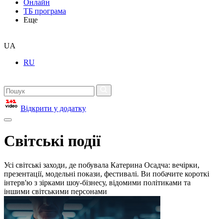
Онлайн
ТБ програма
Еще
UA
RU
Відкрити у додатку
Світські події
Усі світські заходи, де побувала Катерина Осадча: вечірки,
презентації, модельні покази, фестивалі. Ви побачите короткі
інтерв'ю з зірками шоу-бізнесу, відомими політиками та
іншими світськими персонами