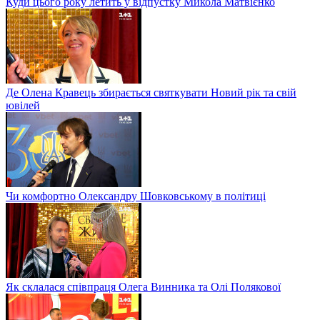
Куди цього року летить у відпустку Микола Матвієнко
Де Олена Кравець збирається святкувати Новий рік та свій
ювілей
Чи комфортно Олександру Шовковському в політиці
Як склалася співпраця Олега Винника та Олі Полякової