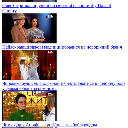
Олег Скрипка вирушив на святкові вечорниці у Палаці
Спорту
Найяскравіші зіркові модниці зібралися на новорічний бранч
Чи важко було Олі Поляковій перевтілюватися в чоловічу роль
у фільмі «Зірки за обміном»
Чому Дар’я Астаф’єва розійшлася з бойфрендом