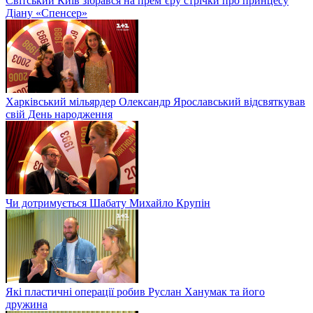
Світський Київ зібрався на прем’єру стрічки про принцесу
Діану «Спенсер»
Харківський мільярдер Олександр Ярославський відсвяткував
свій День народження
Чи дотримується Шабату Михайло Крупін
Які пластичні операції робив Руслан Ханумак та його
дружина