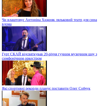
Чи влаштовує Антоніна Хижняк ляльковий театр для сина
вдома
Гурт СКАЙ відсвяткував 20-річчя гучним музичним шоу з
симфонічним оркестром
Які спортивні рекорди планує поставити Олег Собчук