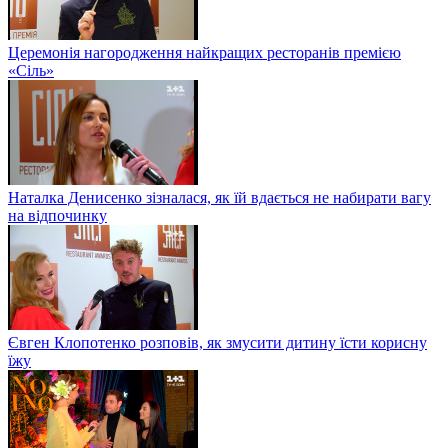
Церемонія нагородження найкращих ресторанів премією
«Сіль»
Наталка Денисенко зізналася, як їй вдається не набирати вагу
на відпочинку
Євген Клопотенко розповів, як змусити дитину їсти корисну
їжу