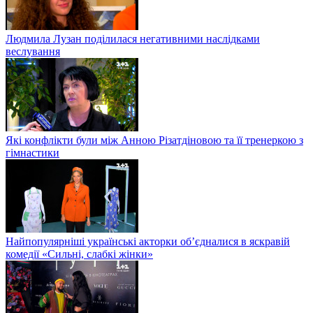
Людмила Лузан поділилася негативними наслідками
веслування
Які конфлікти були між Анною Різатдіновою та її тренеркою з
гімнастики
Найпопулярніші українські акторки об’єдналися в яскравій
комедії «Сильні, слабкі жінки»