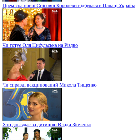
Прем’єра нової Снігової Королеви відбулася в Палаці Україна
Чи готує Оля Цибульська на Різдво
Чи справді вакцинований Микола Тищенко
Хто доглядає за дитиною Влади Зінченко