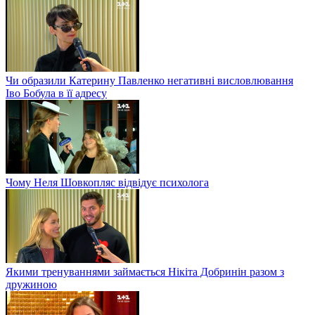
Чи образили Катерину Павленко негативні висловлювання
Іво Бобула в її адресу
Чому Неля Шовкопляс відвідує психолога
Якими тренуваннями займається Нікіта Добринін разом з
дружиною