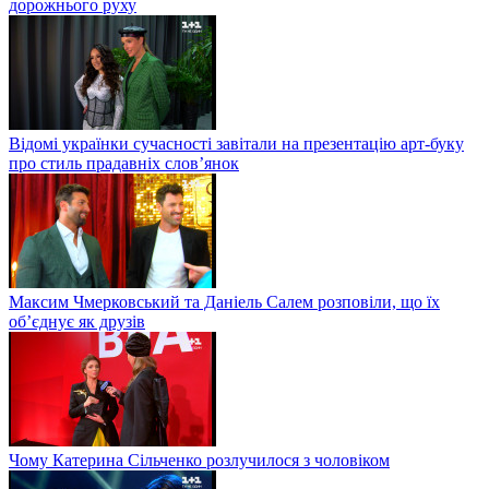
дорожнього руху
Відомі українки сучасності завітали на презентацію арт-буку
про стиль прадавніх слов’янок
Максим Чмерковський та Даніель Салем розповіли, що їх
об’єднує як друзів
Чому Катерина Сільченко розлучилося з чоловіком