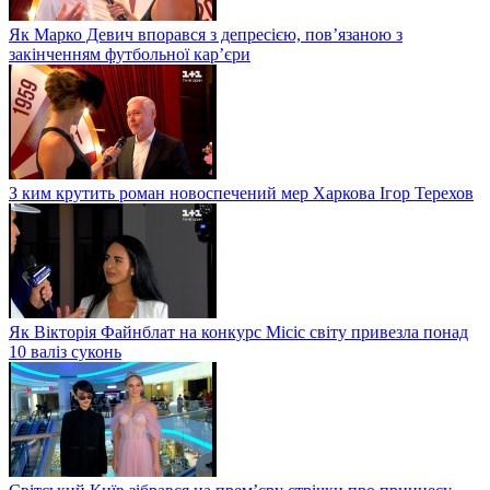
Як Марко Девич впорався з депресією, пов’язаною з
закінченням футбольної кар’єри
З ким крутить роман новоспечений мер Харкова Ігор Терехов
Як Вікторія Файнблат на конкурс Місіс світу привезла понад
10 валіз суконь