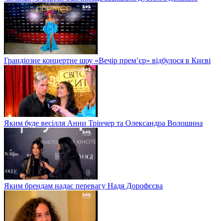
Грандіозне концертне шоу «Вечір прем’єр» відбулося в Києві
Яким буде весілля Анни Трінчер та Олександра Волошина
Яким брендам надає перевагу Надя Дорофєєва