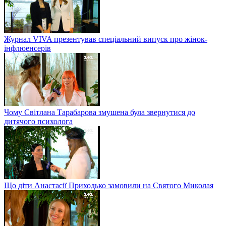
Журнал VIVA презентував спеціальний випуск про жінок-
інфлюенсерів
Чому Світлана Тарабарова змушена була звернутися до
дитячого психолога
Що діти Анастасії Приходько замовили на Святого Миколая