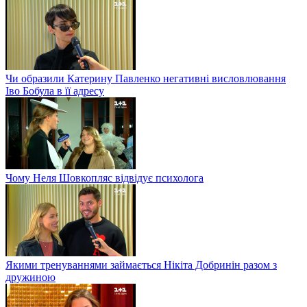
Чи образили Катерину Павленко негативні висловлювання
Іво Бобула в її адресу
Чому Неля Шовкопляс відвідує психолога
Якими тренуваннями займається Нікіта Добринін разом з
дружиною