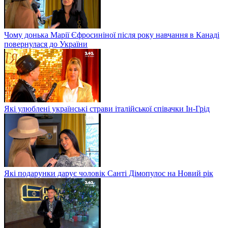
Чому донька Марії Єфросиніної після року навчання в Канаді
повернулася до України
Які улюблені українські страви італійської співачки Ін-Грід
Які подарунки дарує чоловік Санті Дімопулос на Новий рік