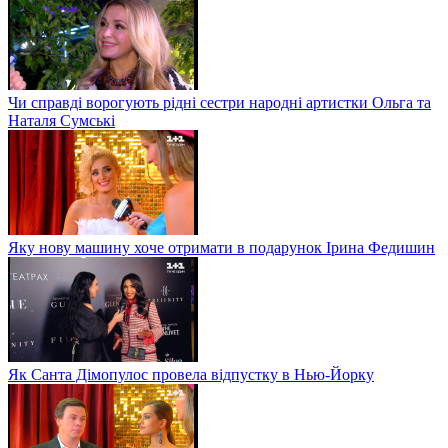
Чи справді ворогують рідні сестри народні артистки Ольга та
Наталя Сумські
Яку нову машину хоче отримати в подарунок Ірина Федишин
Як Санта Дімопулос провела відпустку в Нью-Йорку