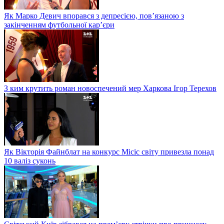
Як Марко Девич впорався з депресією, пов’язаною з
закінченням футбольної кар’єри
З ким крутить роман новоспечений мер Харкова Ігор Терехов
Як Вікторія Файнблат на конкурс Місіс світу привезла понад
10 валіз суконь