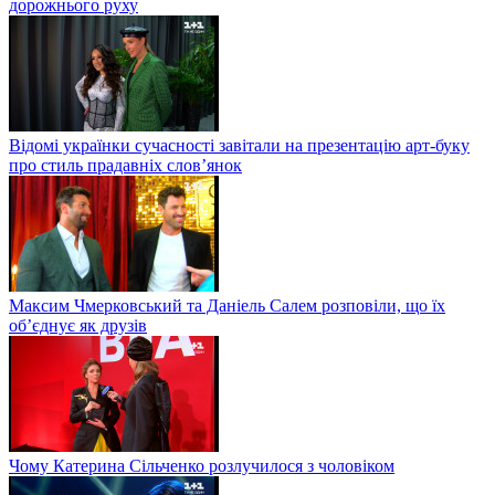
дорожнього руху
Відомі українки сучасності завітали на презентацію арт-буку
про стиль прадавніх слов’янок
Максим Чмерковський та Даніель Салем розповіли, що їх
об’єднує як друзів
Чому Катерина Сільченко розлучилося з чоловіком