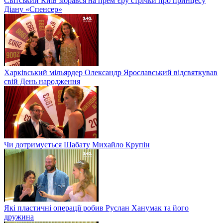
Світський Київ зібрався на прем’єру стрічки про принцесу
Діану «Спенсер»
Харківський мільярдер Олександр Ярославський відсвяткував
свій День народження
Чи дотримується Шабату Михайло Крупін
Які пластичні операції робив Руслан Ханумак та його
дружина