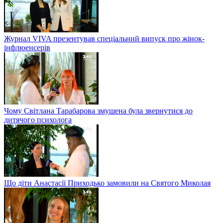
Журнал VIVA презентував спеціальний випуск про жінок-
інфлюенсерів
Чому Світлана Тарабарова змушена була звернутися до
дитячого психолога
Що діти Анастасії Приходько замовили на Святого Миколая