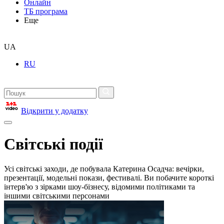
Онлайн
ТБ програма
Еще
UA
RU
Відкрити у додатку
Світські події
Усі світські заходи, де побувала Катерина Осадча: вечірки,
презентації, модельні покази, фестивалі. Ви побачите короткі
інтерв'ю з зірками шоу-бізнесу, відомими політиками та
іншими світськими персонами