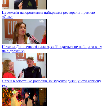
Церемонія нагородження найкращих ресторанів премією
«Сіль»
Наталка Денисенко зізналася, як їй вдається не набирати вагу
на відпочинку
Євген Клопотенко розповів, як змусити дитину їсти корисну
їжу