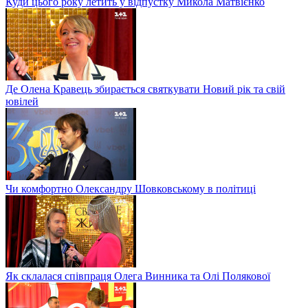
Куди цього року летить у відпустку Микола Матвієнко
Де Олена Кравець збирається святкувати Новий рік та свій
ювілей
Чи комфортно Олександру Шовковському в політиці
Як склалася співпраця Олега Винника та Олі Полякової