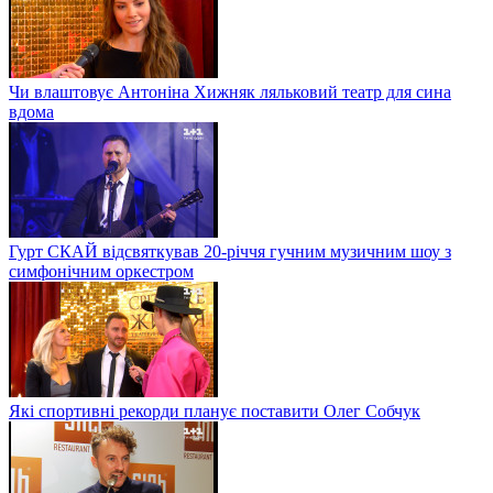
Чи влаштовує Антоніна Хижняк ляльковий театр для сина
вдома
Гурт СКАЙ відсвяткував 20-річчя гучним музичним шоу з
симфонічним оркестром
Які спортивні рекорди планує поставити Олег Собчук