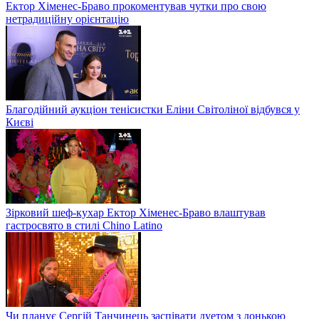
Ектор Хіменес-Браво прокоментував чутки про свою
нетрадиційну орієнтацію
Благодійний аукціон тенісистки Еліни Світоліної відбувся у
Києві
Зірковий шеф-кухар Ектор Хіменес-Браво влаштував
гастросвято в стилі Chino Latino
Чи планує Сергій Танчинець заспівати дуетом з донькою