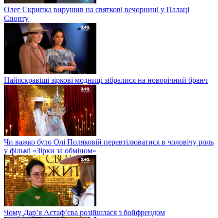
Олег Скрипка вирушив на святкові вечорниці у Палаці
Спорту
Найяскравіші зіркові модниці зібралися на новорічний бранч
Чи важко було Олі Поляковій перевтілюватися в чоловічу роль
у фільмі «Зірки за обміном»
Чому Дар’я Астаф’єва розійшлася з бойфрендом