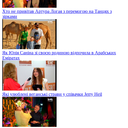
Хто не привітав Артура Логая з перемогою на Танцях з
зірками
Як Юлія Саніна зі своєю родиною відпочила в Арабських
Еміратах
Які улюблені веганські страви у співачки Jerry Heil