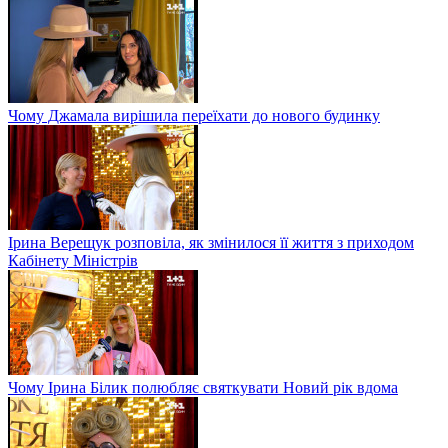
Чому Джамала вирішила переїхати до нового будинку
Ірина Верещук розповіла, як змінилося її життя з приходом
Кабінету Міністрів
Чому Ірина Білик полюбляє святкувати Новий рік вдома