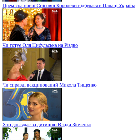
Прем’єра нової Снігової Королеви відбулася в Палаці Україна
Чи готує Оля Цибульська на Різдво
Чи справді вакцинований Микола Тищенко
Хто доглядає за дитиною Влади Зінченко