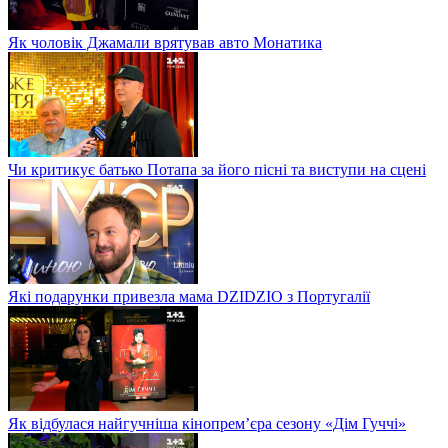
Як чоловік Джамали врятував авто Монатика
Чи критикує батько Потапа за його пісні та виступи на сцені
Які подарунки привезла мама DZIDZIO з Португалії
Як відбулася найгучніша кінопрем’єра сезону «Дім Гуччі»