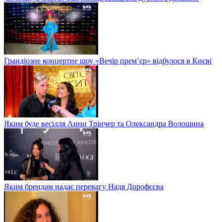
Грандіозне концертне шоу «Вечір прем’єр» відбулося в Києві
Яким буде весілля Анни Трінчер та Олександра Волошина
Яким брендам надає перевагу Надя Дорофєєва