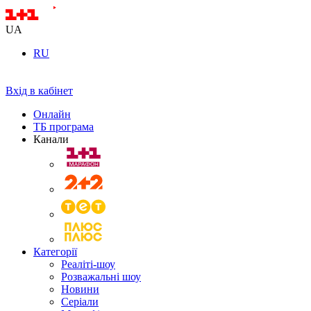
UA
RU
Вхід в кабінет
Онлайн
ТБ програма
Канали
Категорії
Реаліті-шоу
Розважальні шоу
Новини
Серіали