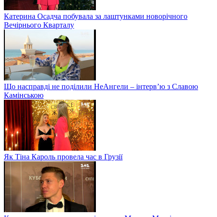
Катерина Осадча побувала за лаштунками новорічного
Вечірнього Кварталу
Що насправді не поділили НеАнгели – інтерв’ю з Славою
Камінською
Як Тіна Кароль провела час в Грузії