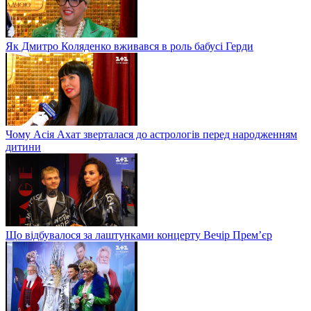
Як Дмитро Коляденко вживався в роль бабусі Герди
Чому Асія Ахат зверталася до астрологів перед народженням
дитини
Що відбувалося за лаштунками концерту Вечір Прем’єр