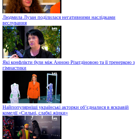
Людмила Лузан поділилася негативними наслідками
веслування
Які конфлікти були між Анною Різатдіновою та її тренеркою з
гімнастики
Найпопулярніші українські акторки об’єдналися в яскравій
комедії «Сильні, слабкі жінки»