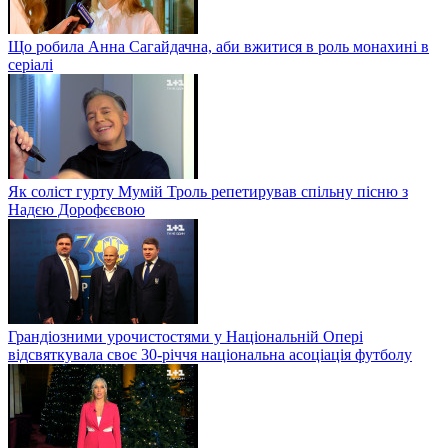
Що робила Анна Сагайдачна, аби вжитися в роль монахині в
серіалі
Як соліст гурту Мумій Троль репетирував спільну пісню з
Надєю Дорофєєвою
Грандіозними урочистостями у Національній Опері
відсвяткувала своє 30-річчя національна асоціація футболу