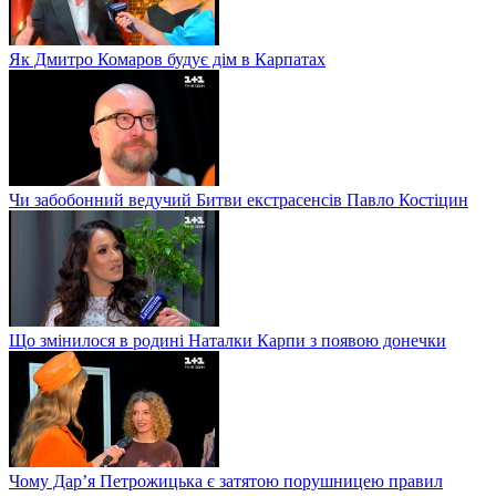
Як Дмитро Комаров будує дім в Карпатах
Чи забобонний ведучий Битви екстрасенсів Павло Костіцин
Що змінилося в родині Наталки Карпи з появою донечки
Чому Дар’я Петрожицька є затятою порушницею правил