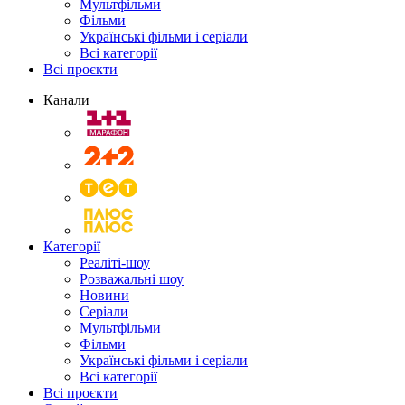
Мультфільми
Фільми
Українські фільми і серіали
Всі категорії
Всі проєкти
Канали
Категорії
Реаліті-шоу
Розважальні шоу
Новини
Серіали
Мультфільми
Фільми
Українські фільми і серіали
Всі категорії
Всі проєкти