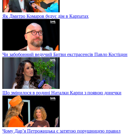
Як Дмитро Комаров будує дім в Карпатах
Чи забобонний ведучий Битви екстрасенсів Павло Костіцин
Що змінилося в родині Наталки Карпи з появою донечки
Чому Дар’я Петрожицька є затятою порушницею правил