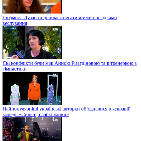
Людмила Лузан поділилася негативними наслідками
веслування
Які конфлікти були між Анною Різатдіновою та її тренеркою з
гімнастики
Найпопулярніші українські акторки об’єдналися в яскравій
комедії «Сильні, слабкі жінки»