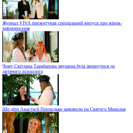
Журнал VIVA презентував спеціальний випуск про жінок-
інфлюенсерів
Чому Світлана Тарабарова змушена була звернутися до
дитячого психолога
Що діти Анастасії Приходько замовили на Святого Миколая