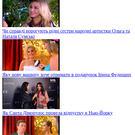
Чи справді ворогують рідні сестри народні артистки Ольга та
Наталя Сумські
Яку нову машину хоче отримати в подарунок Ірина Федишин
Як Санта Дімопулос провела відпустку в Нью-Йорку