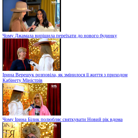
Чому Джамала вирішила переїхати до нового будинку
Ірина Верещук розповіла, як змінилося її життя з приходом
Кабінету Міністрів
Чому Ірина Білик полюбляє святкувати Новий рік вдома