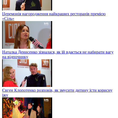
Церемонія нагородження найкращих ресторанів премією
«Сіль»
Наталка Денисенко зізналася, як їй вдається не набирати вагу
на відпочинку
Євген Клопотенко розповів, як змусити дитину їсти корисну
їжу