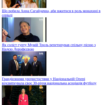
Що робила Анна Сагайдачна, аби вжитися в роль монахині в
серіалі
Як соліст гурту Мумій Троль репетирував спільну пісню з
Надєю Дорофєєвою
Грандіозними урочистостями у Національній Опері
відсвяткувала своє 30-річчя національна асоціація футболу