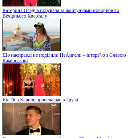
Катерина Осадча побувала за лаштунками новорічного
Вечірнього Кварталу
Що насправді не поділили НеАнгели – інтерв’ю з Славою
Камінською
Як Тіна Кароль провела час в Грузії