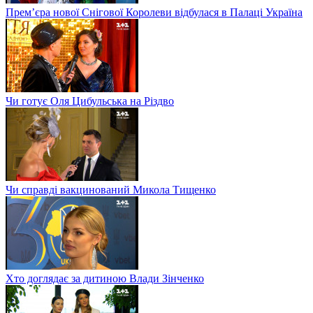
Прем’єра нової Снігової Королеви відбулася в Палаці Україна
Чи готує Оля Цибульська на Різдво
Чи справді вакцинований Микола Тищенко
Хто доглядає за дитиною Влади Зінченко