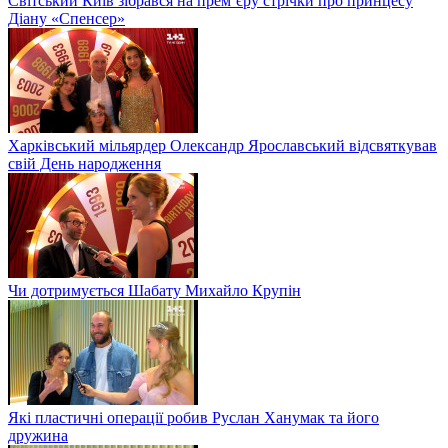
Світський Київ зібрався на прем’єру стрічки про принцесу
Діану «Спенсер»
Харківський мільярдер Олександр Ярославський відсвяткував
свій День народження
Чи дотримується Шабату Михайло Крупін
Які пластичні операції робив Руслан Ханумак та його
дружина