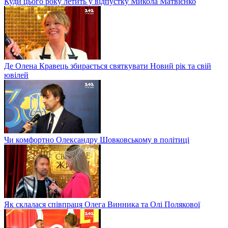
Куди цього року летить у відпустку Микола Матвієнко
Де Олена Кравець збирається святкувати Новий рік та свій
ювілей
Чи комфортно Олександру Шовковському в політиці
Як склалася співпраця Олега Винника та Олі Полякової