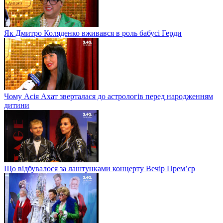
Як Дмитро Коляденко вживався в роль бабусі Герди
Чому Асія Ахат зверталася до астрологів перед народженням
дитини
Що відбувалося за лаштунками концерту Вечір Прем’єр