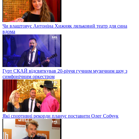
Чи влаштовує Антоніна Хижняк ляльковий театр для сина
вдома
Гурт СКАЙ відсвяткував 20-річчя гучним музичним шоу з
симфонічним оркестром
Які спортивні рекорди планує поставити Олег Собчук