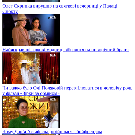
Олег Скрипка вирушив на святкові вечорниці у Палаці
Спорту
Найяскравіші зіркові модниці зібралися на новорічний бранч
Чи важко було Олі Поляковій перевтілюватися в чоловічу роль
у фільмі «Зірки за обміном»
Чому Дар’я Астаф’єва розійшлася з бойфрендом