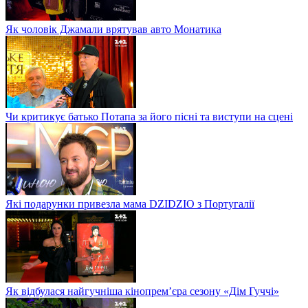
Як чоловік Джамали врятував авто Монатика
Чи критикує батько Потапа за його пісні та виступи на сцені
Які подарунки привезла мама DZIDZIO з Португалії
Як відбулася найгучніша кінопрем’єра сезону «Дім Гуччі»