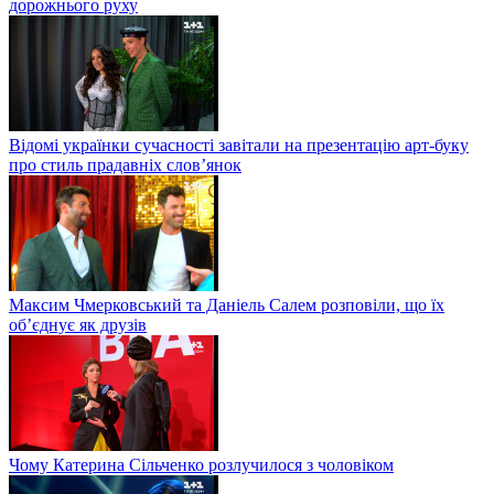
дорожнього руху
Відомі українки сучасності завітали на презентацію арт-буку
про стиль прадавніх слов’янок
Максим Чмерковський та Даніель Салем розповіли, що їх
об’єднує як друзів
Чому Катерина Сільченко розлучилося з чоловіком