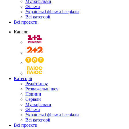
Мультфільми
Фільми
Українські фільми і серіали
Всі категорії
Всі проєкти
Канали
Категорії
Реаліті-шоу
Розважальні шоу
Новини
Серіали
Мультфільми
Фільми
Українські фільми і серіали
Всі категорії
Всі проєкти