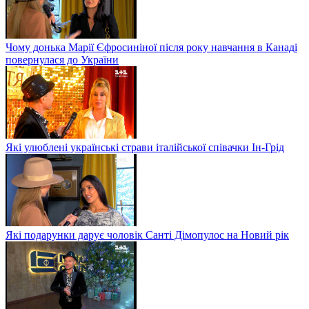
Чому донька Марії Єфросиніної після року навчання в Канаді
повернулася до України
Які улюблені українські страви італійської співачки Ін-Грід
Які подарунки дарує чоловік Санті Дімопулос на Новий рік