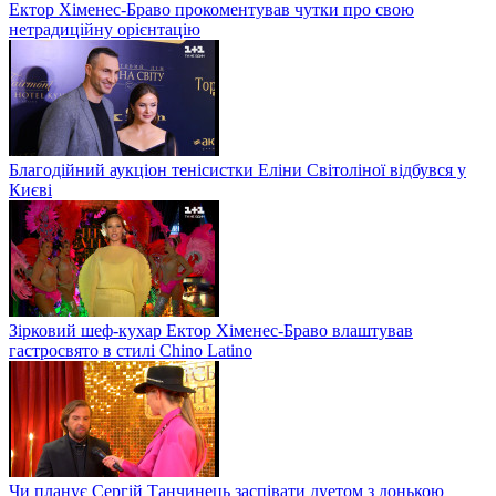
Ектор Хіменес-Браво прокоментував чутки про свою
нетрадиційну орієнтацію
Благодійний аукціон тенісистки Еліни Світоліної відбувся у
Києві
Зірковий шеф-кухар Ектор Хіменес-Браво влаштував
гастросвято в стилі Chino Latino
Чи планує Сергій Танчинець заспівати дуетом з донькою