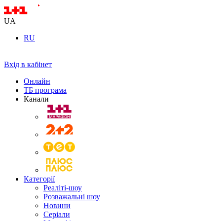
UA
RU
Вхід в кабінет
Онлайн
ТБ програма
Канали
Категорії
Реаліті-шоу
Розважальні шоу
Новини
Серіали