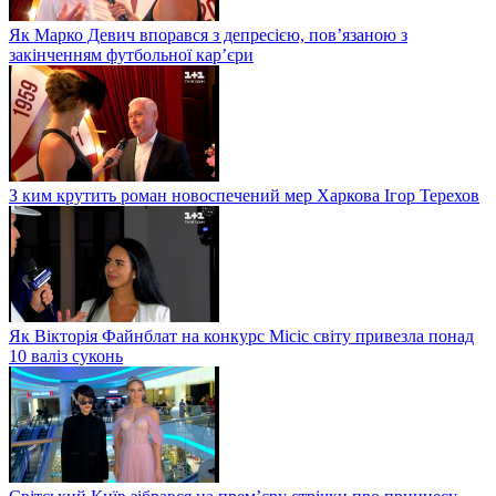
Як Марко Девич впорався з депресією, пов’язаною з
закінченням футбольної кар’єри
З ким крутить роман новоспечений мер Харкова Ігор Терехов
Як Вікторія Файнблат на конкурс Місіс світу привезла понад
10 валіз суконь