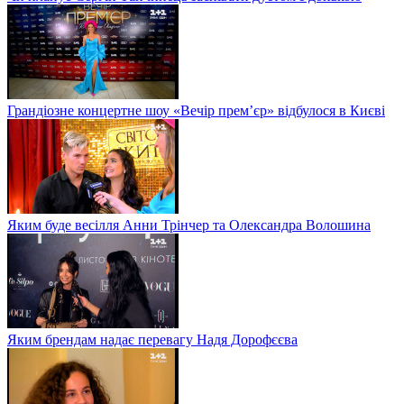
Грандіозне концертне шоу «Вечір прем’єр» відбулося в Києві
Яким буде весілля Анни Трінчер та Олександра Волошина
Яким брендам надає перевагу Надя Дорофєєва