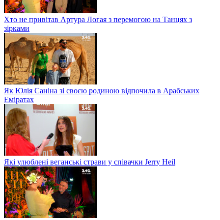
Хто не привітав Артура Логая з перемогою на Танцях з
зірками
Як Юлія Саніна зі своєю родиною відпочила в Арабських
Еміратах
Які улюблені веганські страви у співачки Jerry Heil