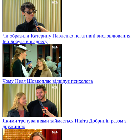
Чи образили Катерину Павленко негативні висловлювання
Іво Бобула в її адресу
Чому Неля Шовкопляс відвідує психолога
Якими тренуваннями займається Нікіта Добринін разом з
дружиною