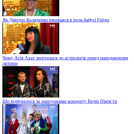
Як Дмитро Коляденко вживався в роль бабусі Герди
Чому Асія Ахат зверталася до астрологів перед народженням
дитини
Що відбувалося за лаштунками концерту Вечір Прем’єр