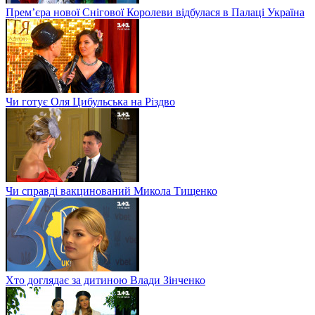
Прем’єра нової Снігової Королеви відбулася в Палаці Україна
Чи готує Оля Цибульська на Різдво
Чи справді вакцинований Микола Тищенко
Хто доглядає за дитиною Влади Зінченко