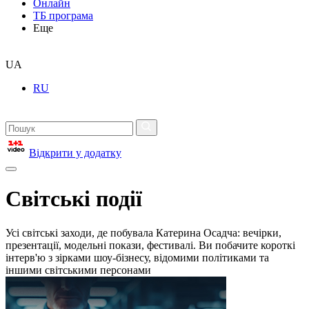
Онлайн
ТБ програма
Еще
UA
RU
Відкрити у додатку
Світські події
Усі світські заходи, де побувала Катерина Осадча: вечірки,
презентації, модельні покази, фестивалі. Ви побачите короткі
інтерв'ю з зірками шоу-бізнесу, відомими політиками та
іншими світськими персонами