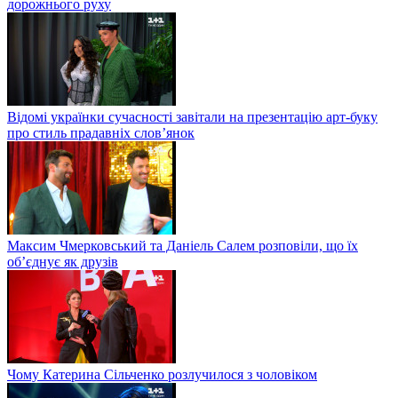
дорожнього руху
Відомі українки сучасності завітали на презентацію арт-буку
про стиль прадавніх слов’янок
Максим Чмерковський та Даніель Салем розповіли, що їх
об’єднує як друзів
Чому Катерина Сільченко розлучилося з чоловіком