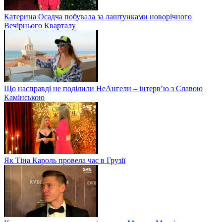
Катерина Осадча побувала за лаштунками новорічного
Вечірнього Кварталу
Що насправді не поділили НеАнгели – інтерв’ю з Славою
Камінською
Як Тіна Кароль провела час в Грузії