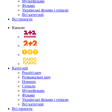
Мультфільми
Фільми
Українські фільми і серіали
Всі категорії
Всі проєкти
Канали
Категорії
Реаліті-шоу
Розважальні шоу
Новини
Серіали
Мультфільми
Фільми
Українські фільми і серіали
Всі категорії
Всі проєкти