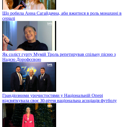
Що робила Анна Сагайдачна, аби вжитися в роль монахині в
серіалі
Як соліст гурту Мумій Троль репетирував спільну пісню з
Надєю Дорофєєвою
Грандіозними урочистостями у Національній Опері
відсвяткувала своє 30-річчя національна асоціація футболу