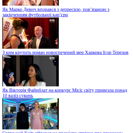
Як Марко Девич впорався з депресією, пов’язаною з
закінченням футбольної кар’єри
З ким крутить роман новоспечений мер Харкова Ігор Терехов
Як Вікторія Файнблат на конкурс Місіс світу привезла понад
10 валіз суконь