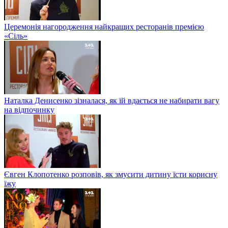
Церемонія нагородження найкращих ресторанів премією
«Сіль»
Наталка Денисенко зізналася, як їй вдається не набирати вагу
на відпочинку
Євген Клопотенко розповів, як змусити дитину їсти корисну
їжу