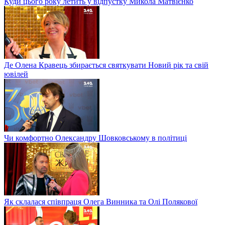
Куди цього року летить у відпустку Микола Матвієнко
Де Олена Кравець збирається святкувати Новий рік та свій
ювілей
Чи комфортно Олександру Шовковському в політиці
Як склалася співпраця Олега Винника та Олі Полякової