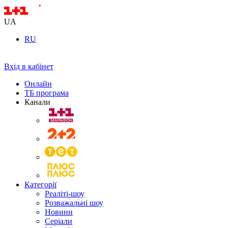
UA
RU
Вхід в кабінет
Онлайн
ТБ програма
Канали
Категорії
Реаліті-шоу
Розважальні шоу
Новини
Серіали