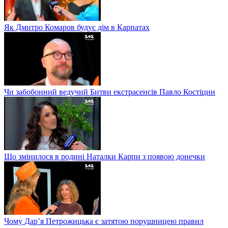
Як Дмитро Комаров будує дім в Карпатах
Чи забобонний ведучий Битви екстрасенсів Павло Костіцин
Що змінилося в родині Наталки Карпи з появою донечки
Чому Дар’я Петрожицька є затятою порушницею правил