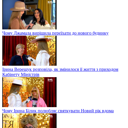
Чому Джамала вирішила переїхати до нового будинку
Ірина Верещук розповіла, як змінилося її життя з приходом
Кабінету Міністрів
Чому Ірина Білик полюбляє святкувати Новий рік вдома