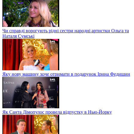
Чи справді ворогують рідні сестри народні артистки Ольга та
Наталя Сумські
Яку нову машину хоче отримати в подарунок Ірина Федишин
Як Санта Дімопулос провела відпустку в Нью-Йорку