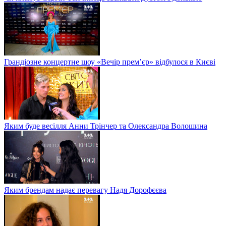
Грандіозне концертне шоу «Вечір прем’єр» відбулося в Києві
Яким буде весілля Анни Трінчер та Олександра Волошина
Яким брендам надає перевагу Надя Дорофєєва