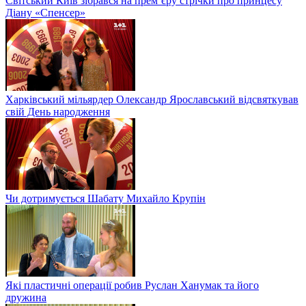
Світський Київ зібрався на прем’єру стрічки про принцесу
Діану «Спенсер»
Харківський мільярдер Олександр Ярославський відсвяткував
свій День народження
Чи дотримується Шабату Михайло Крупін
Які пластичні операції робив Руслан Ханумак та його
дружина