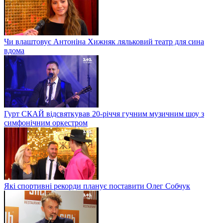
Чи влаштовує Антоніна Хижняк ляльковий театр для сина
вдома
Гурт СКАЙ відсвяткував 20-річчя гучним музичним шоу з
симфонічним оркестром
Які спортивні рекорди планує поставити Олег Собчук