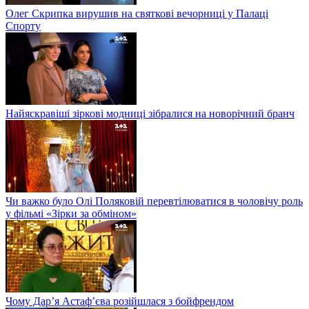
Олег Скрипка вирушив на святкові вечорниці у Палаці
Спорту
Найяскравіші зіркові модниці зібралися на новорічний бранч
Чи важко було Олі Поляковій перевтілюватися в чоловічу роль
у фільмі «Зірки за обміном»
Чому Дар’я Астаф’єва розійшлася з бойфрендом