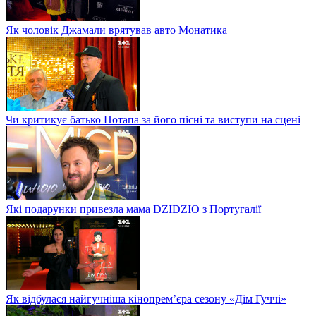
Як чоловік Джамали врятував авто Монатика
Чи критикує батько Потапа за його пісні та виступи на сцені
Які подарунки привезла мама DZIDZIO з Португалії
Як відбулася найгучніша кінопрем’єра сезону «Дім Гуччі»