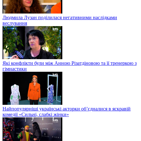
Людмила Лузан поділилася негативними наслідками
веслування
Які конфлікти були між Анною Різатдіновою та її тренеркою з
гімнастики
Найпопулярніші українські акторки об’єдналися в яскравій
комедії «Сильні, слабкі жінки»