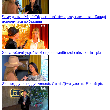
Чому донька Марії Єфросиніної після року навчання в Канаді
повернулася до України
Які улюблені українські страви італійської співачки Ін-Грід
Які подарунки дарує чоловік Санті Дімопулос на Новий рік