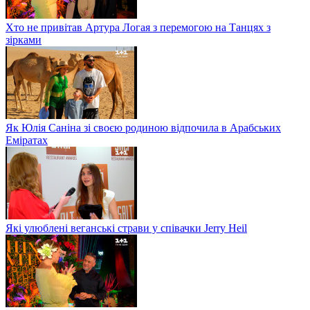
Хто не привітав Артура Логая з перемогою на Танцях з
зірками
Як Юлія Саніна зі своєю родиною відпочила в Арабських
Еміратах
Які улюблені веганські страви у співачки Jerry Heil