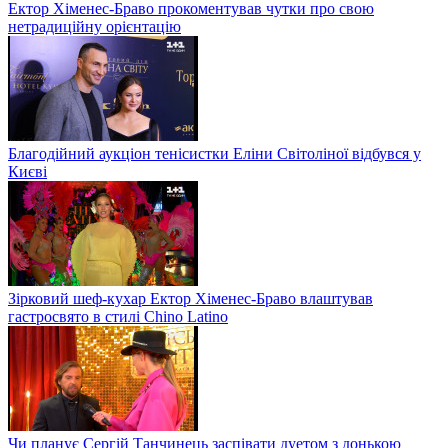
Ектор Хіменес-Браво прокоментував чутки про свою
нетрадиційну орієнтацію
Благодійний аукціон тенісистки Еліни Світоліної відбувся у
Києві
Зірковий шеф-кухар Ектор Хіменес-Браво влаштував
гастросвято в стилі Chino Latino
Чи планує Сергій Танчинець заспівати дуетом з донькою