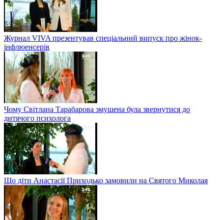
Журнал VIVA презентував спеціальний випуск про жінок-
інфлюенсерів
Чому Світлана Тарабарова змушена була звернутися до
дитячого психолога
Що діти Анастасії Приходько замовили на Святого Миколая