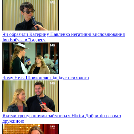
Чи образили Катерину Павленко негативні висловлювання
Іво Бобула в її адресу
Чому Неля Шовкопляс відвідує психолога
Якими тренуваннями займається Нікіта Добринін разом з
дружиною