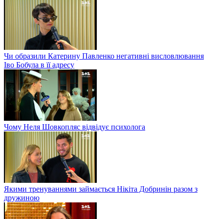
Чи образили Катерину Павленко негативні висловлювання
Іво Бобула в її адресу
Чому Неля Шовкопляс відвідує психолога
Якими тренуваннями займається Нікіта Добринін разом з
дружиною