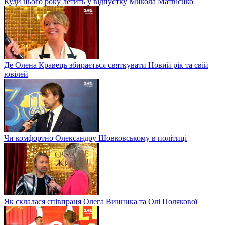
Куди цього року летить у відпустку Микола Матвієнко
Де Олена Кравець збирається святкувати Новий рік та свій
ювілей
Чи комфортно Олександру Шовковському в політиці
Як склалася співпраця Олега Винника та Олі Полякової