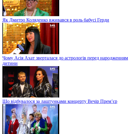
Як Дмитро Коляденко вживався в роль бабусі Герди
Чому Асія Ахат зверталася до астрологів перед народженням
дитини
Що відбувалося за лаштунками концерту Вечір Прем’єр