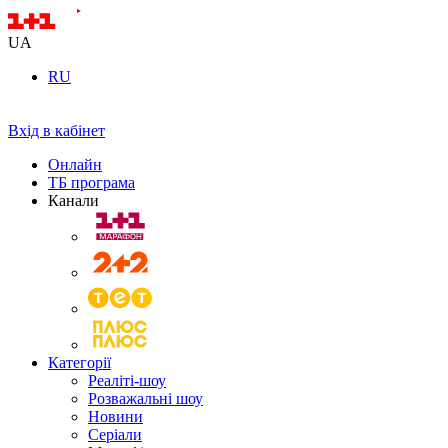
UA
RU
Вхід в кабінет
Онлайн
ТБ програма
Канали
Категорії
Реаліті-шоу
Розважальні шоу
Новини
Серіали