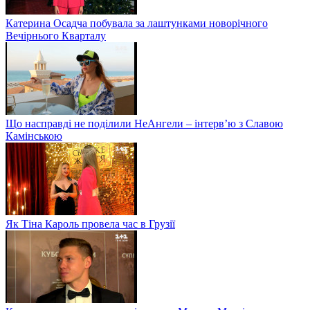
Катерина Осадча побувала за лаштунками новорічного
Вечірнього Кварталу
Що насправді не поділили НеАнгели – інтерв’ю з Славою
Камінською
Як Тіна Кароль провела час в Грузії