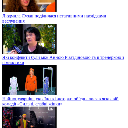
Людмила Лузан поділилася негативними наслідками
веслування
Які конфлікти були між Анною Різатдіновою та її тренеркою з
гімнастики
Найпопулярніші українські акторки об’єдналися в яскравій
комедії «Сильні, слабкі жінки»