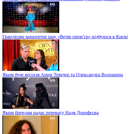
Грандіозне концертне шоу «Вечір прем’єр» відбулося в Києві
Яким буде весілля Анни Трінчер та Олександра Волошина
Яким брендам надає перевагу Надя Дорофєєва