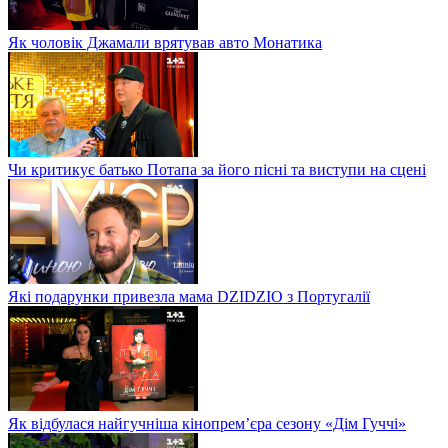
Як чоловік Джамали врятував авто Монатика
Чи критикує батько Потапа за його пісні та виступи на сцені
Які подарунки привезла мама DZIDZIO з Португалії
Як відбулася найгучніша кінопрем’єра сезону «Дім Гуччі»