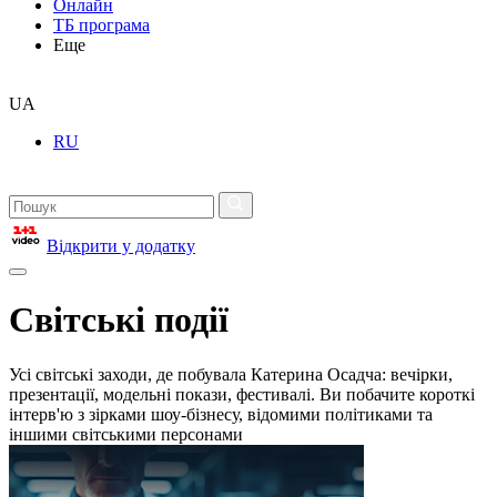
Онлайн
ТБ програма
Еще
UA
RU
Відкрити у додатку
Світські події
Усі світські заходи, де побувала Катерина Осадча: вечірки,
презентації, модельні покази, фестивалі. Ви побачите короткі
інтерв'ю з зірками шоу-бізнесу, відомими політиками та
іншими світськими персонами