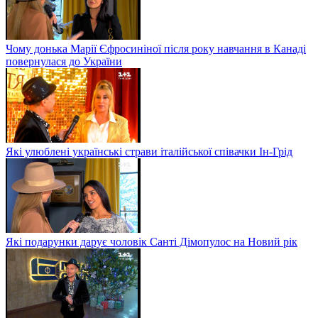
Чому донька Марії Єфросиніної після року навчання в Канаді
повернулася до України
Які улюблені українські страви італійської співачки Ін-Грід
Які подарунки дарує чоловік Санті Дімопулос на Новий рік