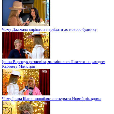
Чому Джамала вирішила переїхати до нового будинку
Ірина Верещук розповіла, як змінилося її життя з приходом
Кабінету Міністрів
Чому Ірина Білик полюбляє святкувати Новий рік вдома