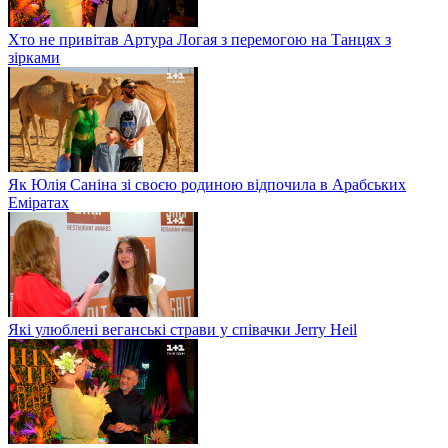
Хто не привітав Артура Логая з перемогою на Танцях з
зірками
Як Юлія Саніна зі своєю родиною відпочила в Арабських
Еміратах
Які улюблені веганські страви у співачки Jerry Heil