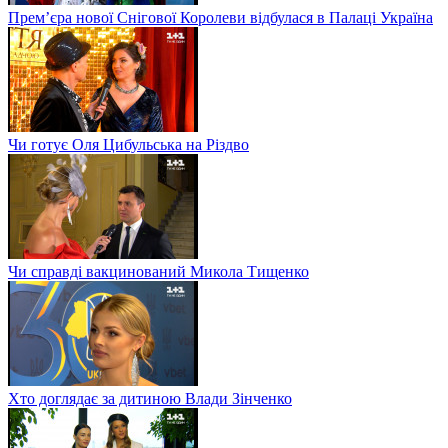
Прем’єра нової Снігової Королеви відбулася в Палаці Україна
Чи готує Оля Цибульська на Різдво
Чи справді вакцинований Микола Тищенко
Хто доглядає за дитиною Влади Зінченко