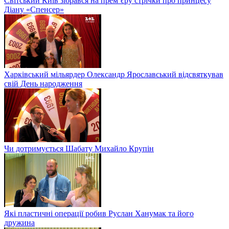
Світський Київ зібрався на прем’єру стрічки про принцесу
Діану «Спенсер»
Харківський мільярдер Олександр Ярославський відсвяткував
свій День народження
Чи дотримується Шабату Михайло Крупін
Які пластичні операції робив Руслан Ханумак та його
дружина