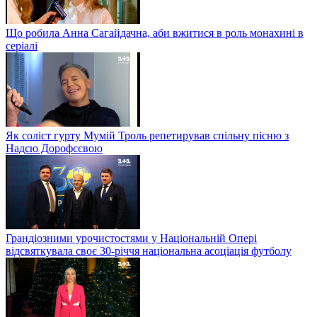
Що робила Анна Сагайдачна, аби вжитися в роль монахині в
серіалі
Як соліст гурту Мумій Троль репетирував спільну пісню з
Надєю Дорофєєвою
Грандіозними урочистостями у Національній Опері
відсвяткувала своє 30-річчя національна асоціація футболу