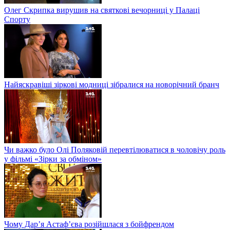
Олег Скрипка вирушив на святкові вечорниці у Палаці
Спорту
Найяскравіші зіркові модниці зібралися на новорічний бранч
Чи важко було Олі Поляковій перевтілюватися в чоловічу роль
у фільмі «Зірки за обміном»
Чому Дар’я Астаф’єва розійшлася з бойфрендом