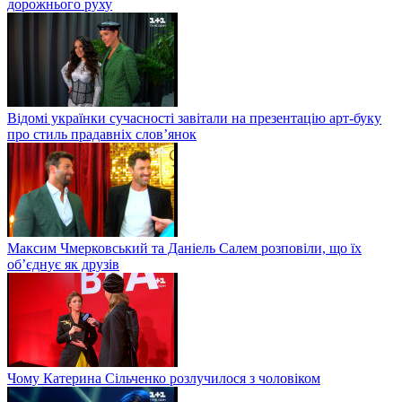
дорожнього руху
Відомі українки сучасності завітали на презентацію арт-буку
про стиль прадавніх слов’янок
Максим Чмерковський та Даніель Салем розповіли, що їх
об’єднує як друзів
Чому Катерина Сільченко розлучилося з чоловіком