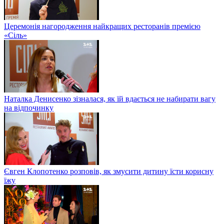
Церемонія нагородження найкращих ресторанів премією
«Сіль»
Наталка Денисенко зізналася, як їй вдається не набирати вагу
на відпочинку
Євген Клопотенко розповів, як змусити дитину їсти корисну
їжу