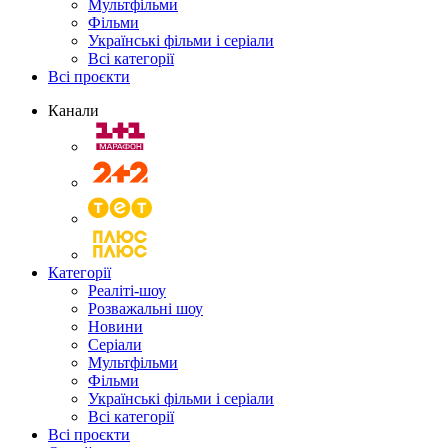
Мультфільми
Фільми
Українські фільми і серіали
Всі категорії
Всі проєкти
Канали
Категорії
Реаліті-шоу
Розважальні шоу
Новини
Серіали
Мультфільми
Фільми
Українські фільми і серіали
Всі категорії
Всі проєкти