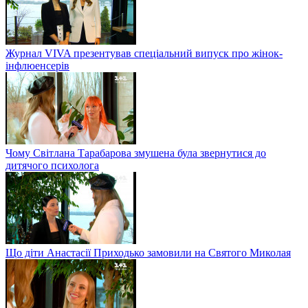
Журнал VIVA презентував спеціальний випуск про жінок-
інфлюенсерів
Чому Світлана Тарабарова змушена була звернутися до
дитячого психолога
Що діти Анастасії Приходько замовили на Святого Миколая