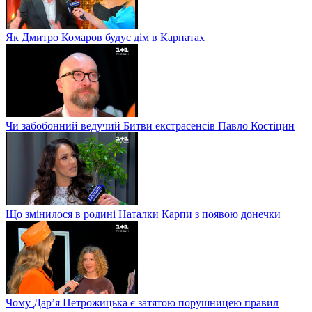
Як Дмитро Комаров будує дім в Карпатах
Чи забобонний ведучий Битви екстрасенсів Павло Костіцин
Що змінилося в родині Наталки Карпи з появою донечки
Чому Дар’я Петрожицька є затятою порушницею правил