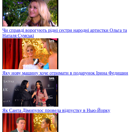
Чи справді ворогують рідні сестри народні артистки Ольга та
Наталя Сумські
Яку нову машину хоче отримати в подарунок Ірина Федишин
Як Санта Дімопулос провела відпустку в Нью-Йорку