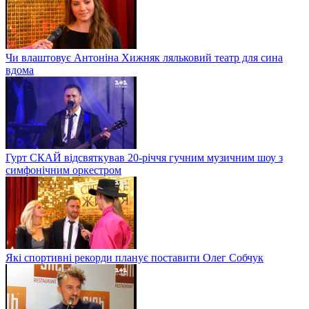
Чи влаштовує Антоніна Хижняк ляльковий театр для сина
вдома
Гурт СКАЙ відсвяткував 20-річчя гучним музичним шоу з
симфонічним оркестром
Які спортивні рекорди планує поставити Олег Собчук