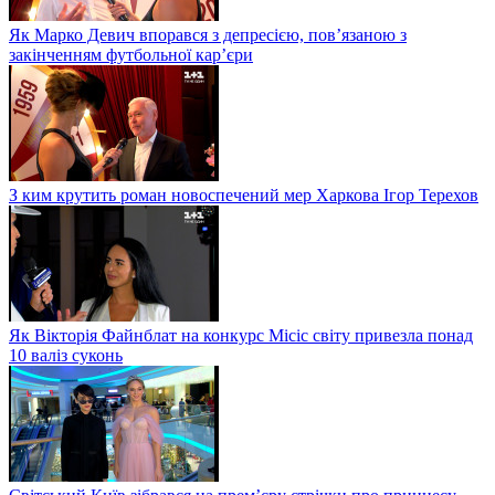
Як Марко Девич впорався з депресією, пов’язаною з
закінченням футбольної кар’єри
З ким крутить роман новоспечений мер Харкова Ігор Терехов
Як Вікторія Файнблат на конкурс Місіс світу привезла понад
10 валіз суконь