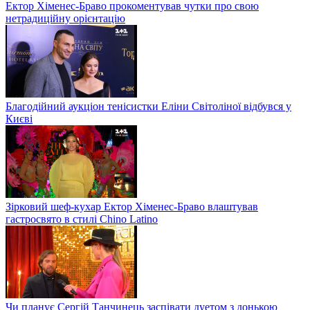
Ектор Хіменес-Браво прокоментував чутки про свою
нетрадиційну орієнтацію
Благодійний аукціон тенісистки Еліни Світоліної відбувся у
Києві
Зірковий шеф-кухар Ектор Хіменес-Браво влаштував
гастросвято в стилі Chino Latino
Чи планує Сергій Танчинець заспівати дуетом з донькою