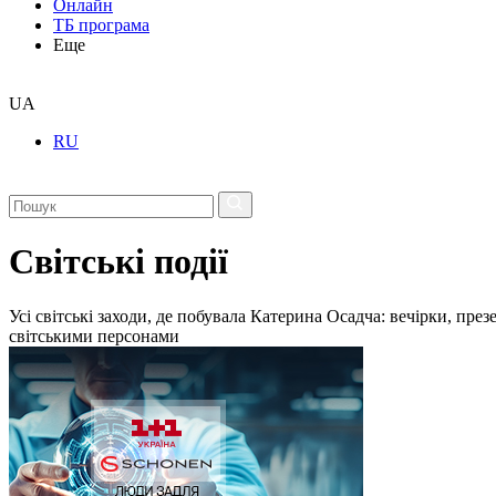
Онлайн
ТБ програма
Еще
UA
RU
Світські події
Усі світські заходи, де побувала Катерина Осадча: вечірки, пре
світськими персонами