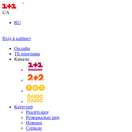
UA
RU
Вхід в кабінет
Онлайн
ТБ програма
Канали
Категорії
Реаліті-шоу
Розважальні шоу
Новини
Серіали