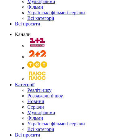
Мультфільми
Фільми
Українські фільми і серіали
Всі категорії
Всі проєкти
Канали
Категорії
Реаліті-шоу
Розважальні шоу
Новини
Серіали
Мультфільми
Фільми
Українські фільми і серіали
Всі категорії
Всі проєкти