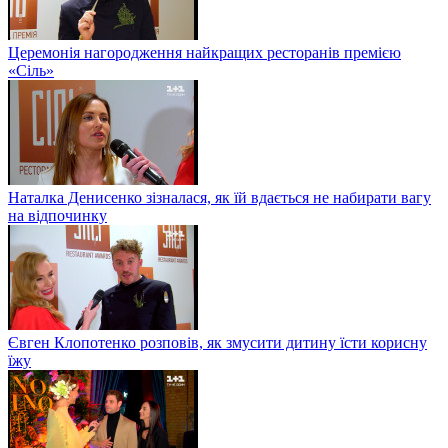
Церемонія нагородження найкращих ресторанів премією
«Сіль»
Наталка Денисенко зізналася, як їй вдається не набирати вагу
на відпочинку
Євген Клопотенко розповів, як змусити дитину їсти корисну
їжу