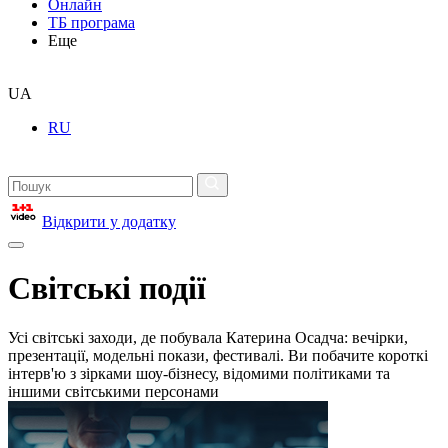
Онлайн
ТБ програма
Еще
UA
RU
Відкрити у додатку
Світські події
Усі світські заходи, де побувала Катерина Осадча: вечірки,
презентації, модельні покази, фестивалі. Ви побачите короткі
інтерв'ю з зірками шоу-бізнесу, відомими політиками та
іншими світськими персонами