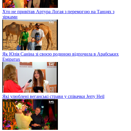
Хто не привітав Артура Логая з перемогою на Танцях з
зірками
Як Юлія Саніна зі своєю родиною відпочила в Арабських
Еміратах
Які улюблені веганські страви у співачки Jerry Heil