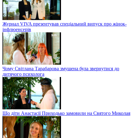
Журнал VIVA презентував спеціальний випуск про жінок-
інфлюенсерів
Чому Світлана Тарабарова змушена була звернутися до
дитячого психолога
Що діти Анастасії Приходько замовили на Святого Миколая