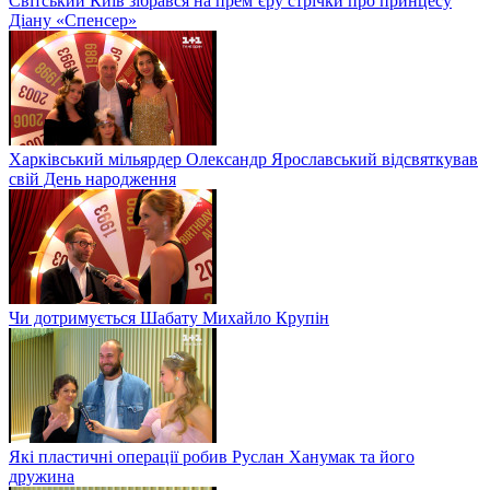
Світський Київ зібрався на прем’єру стрічки про принцесу
Діану «Спенсер»
Харківський мільярдер Олександр Ярославський відсвяткував
свій День народження
Чи дотримується Шабату Михайло Крупін
Які пластичні операції робив Руслан Ханумак та його
дружина