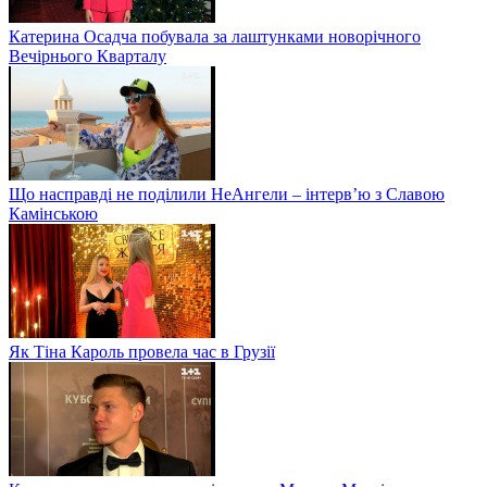
Катерина Осадча побувала за лаштунками новорічного
Вечірнього Кварталу
Що насправді не поділили НеАнгели – інтерв’ю з Славою
Камінською
Як Тіна Кароль провела час в Грузії