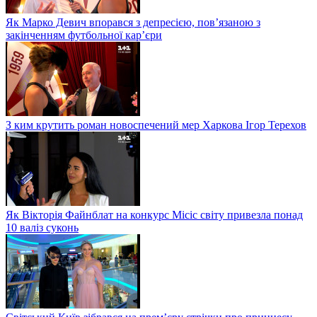
Як Марко Девич впорався з депресією, пов’язаною з
закінченням футбольної кар’єри
З ким крутить роман новоспечений мер Харкова Ігор Терехов
Як Вікторія Файнблат на конкурс Місіс світу привезла понад
10 валіз суконь