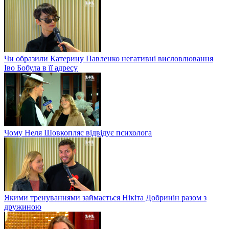
Чи образили Катерину Павленко негативні висловлювання
Іво Бобула в її адресу
Чому Неля Шовкопляс відвідує психолога
Якими тренуваннями займається Нікіта Добринін разом з
дружиною