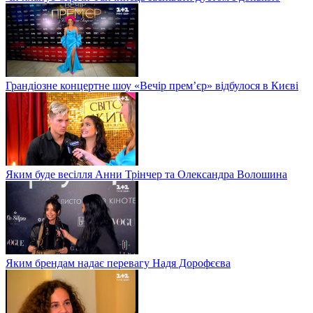
Грандіозне концертне шоу «Вечір прем’єр» відбулося в Києві
Яким буде весілля Анни Трінчер та Олександра Волошина
Яким брендам надає перевагу Надя Дорофєєва