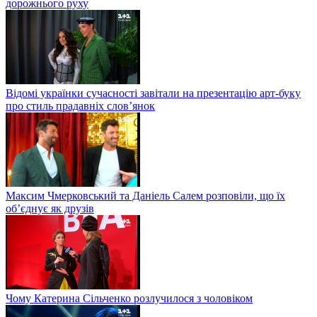
дорожнього руху
Відомі українки сучасності завітали на презентацію арт-буку
про стиль прадавніх слов’янок
Максим Чмерковський та Даніель Салем розповіли, що їх
об’єднує як друзів
Чому Катерина Сільченко розлучилося з чоловіком