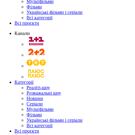
Мультфільми
Фільми
Українські фільми і серіали
Всі категорії
Всі проєкти
Канали
Категорії
Реаліті-шоу
Розважальні шоу
Новини
Серіали
Мультфільми
Фільми
Українські фільми і серіали
Всі категорії
Всі проєкти