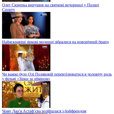
Олег Скрипка вирушив на святкові вечорниці у Палаці
Спорту
Найяскравіші зіркові модниці зібралися на новорічний бранч
Чи важко було Олі Поляковій перевтілюватися в чоловічу роль
у фільмі «Зірки за обміном»
Чому Дар’я Астаф’єва розійшлася з бойфрендом