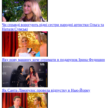
Чи справді ворогують рідні сестри народні артистки Ольга та
Наталя Сумські
Яку нову машину хоче отримати в подарунок Ірина Федишин
Як Санта Дімопулос провела відпустку в Нью-Йорку