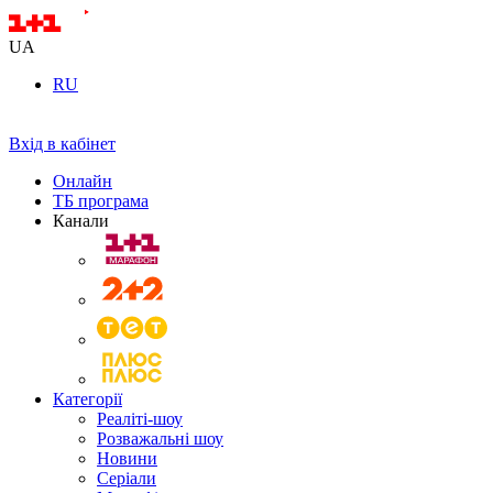
UA
RU
Вхід в кабінет
Онлайн
ТБ програма
Канали
Категорії
Реаліті-шоу
Розважальні шоу
Новини
Серіали