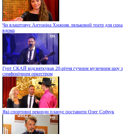
Чи влаштовує Антоніна Хижняк ляльковий театр для сина
вдома
Гурт СКАЙ відсвяткував 20-річчя гучним музичним шоу з
симфонічним оркестром
Які спортивні рекорди планує поставити Олег Собчук