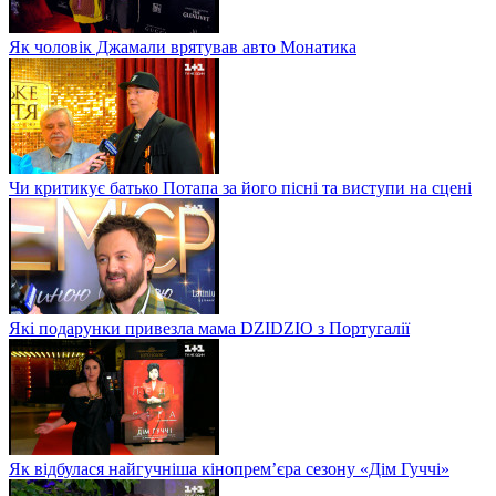
Як чоловік Джамали врятував авто Монатика
Чи критикує батько Потапа за його пісні та виступи на сцені
Які подарунки привезла мама DZIDZIO з Португалії
Як відбулася найгучніша кінопрем’єра сезону «Дім Гуччі»