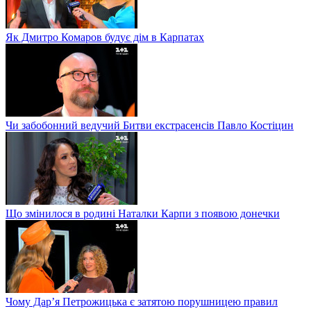
Як Дмитро Комаров будує дім в Карпатах
Чи забобонний ведучий Битви екстрасенсів Павло Костіцин
Що змінилося в родині Наталки Карпи з появою донечки
Чому Дар’я Петрожицька є затятою порушницею правил