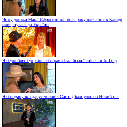
Чому донька Марії Єфросиніної після року навчання в Канаді
повернулася до України
Які улюблені українські страви італійської співачки Ін-Грід
Які подарунки дарує чоловік Санті Дімопулос на Новий рік