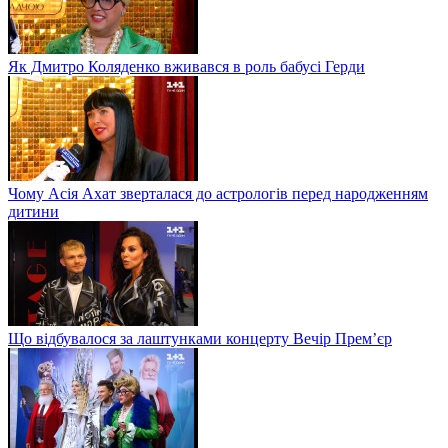
Як Дмитро Коляденко вживався в роль бабусі Герди
Чому Асія Ахат зверталася до астрологів перед народженням
дитини
Що відбувалося за лаштунками концерту Вечір Прем’єр