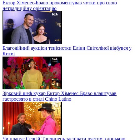
Ектор Хіменес-Браво прокоментував чутки про свою
нетрадиційну орієнтацію
Благодійний аукціон тенісистки Еліни Світоліної відбувся у
Києві
Зірковий шеф-кухар Ектор Хіменес-Браво влаштував
гастросвято в стилі Chino Latino
Чи планує Сергій Танчинець заспівати дуетом з донькою