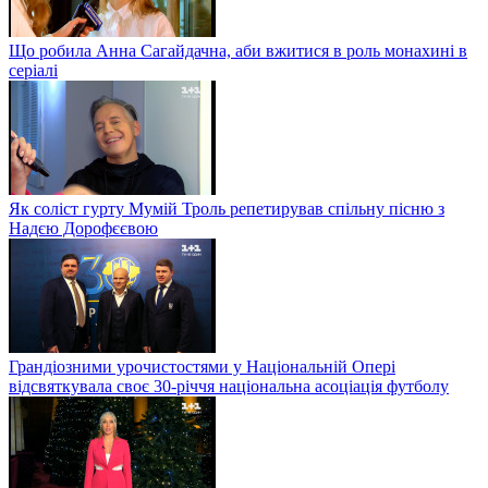
Що робила Анна Сагайдачна, аби вжитися в роль монахині в
серіалі
Як соліст гурту Мумій Троль репетирував спільну пісню з
Надєю Дорофєєвою
Грандіозними урочистостями у Національній Опері
відсвяткувала своє 30-річчя національна асоціація футболу