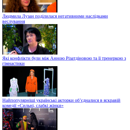
Людмила Лузан поділилася негативними наслідками
веслування
Які конфлікти були між Анною Різатдіновою та її тренеркою з
гімнастики
Найпопулярніші українські акторки об’єдналися в яскравій
комедії «Сильні, слабкі жінки»