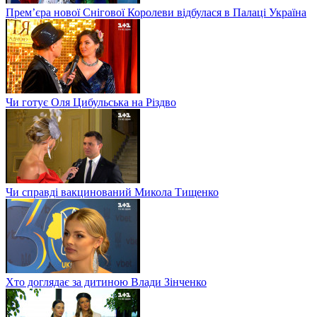
Прем’єра нової Снігової Королеви відбулася в Палаці Україна
Чи готує Оля Цибульська на Різдво
Чи справді вакцинований Микола Тищенко
Хто доглядає за дитиною Влади Зінченко