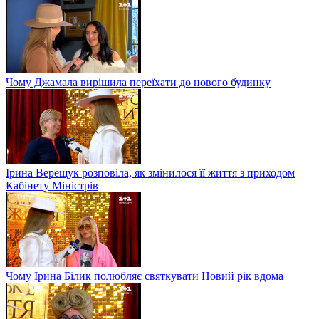
Чому Джамала вирішила переїхати до нового будинку
Ірина Верещук розповіла, як змінилося її життя з приходом
Кабінету Міністрів
Чому Ірина Білик полюбляє святкувати Новий рік вдома