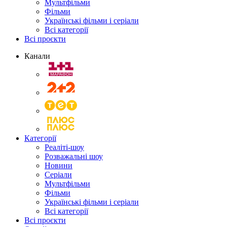
Мультфільми
Фільми
Українські фільми і серіали
Всі категорії
Всі проєкти
Канали
Категорії
Реаліті-шоу
Розважальні шоу
Новини
Серіали
Мультфільми
Фільми
Українські фільми і серіали
Всі категорії
Всі проєкти