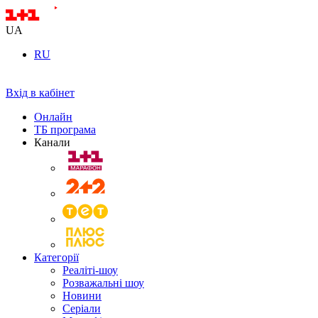
UA
RU
Вхід в кабінет
Онлайн
ТБ програма
Канали
Категорії
Реаліті-шоу
Розважальні шоу
Новини
Серіали