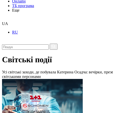
Онлайн
ТБ програма
Еще
UA
RU
Світські події
Усі світські заходи, де побувала Катерина Осадча: вечірки, пре
світськими персонами