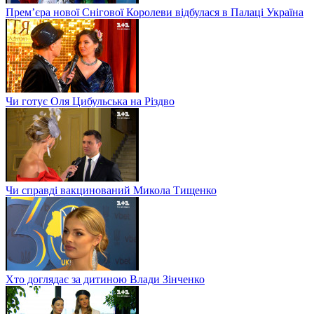
Прем’єра нової Снігової Королеви відбулася в Палаці Україна
Чи готує Оля Цибульська на Різдво
Чи справді вакцинований Микола Тищенко
Хто доглядає за дитиною Влади Зінченко