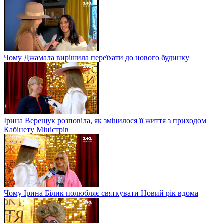
Чому Джамала вирішила переїхати до нового будинку
Ірина Верещук розповіла, як змінилося її життя з приходом
Кабінету Міністрів
Чому Ірина Білик полюбляє святкувати Новий рік вдома