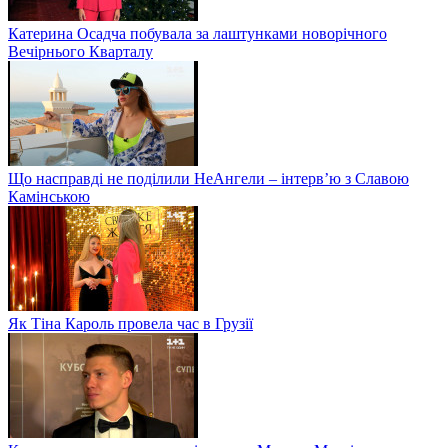
Катерина Осадча побувала за лаштунками новорічного
Вечірнього Кварталу
Що насправді не поділили НеАнгели – інтерв’ю з Славою
Камінською
Як Тіна Кароль провела час в Грузії