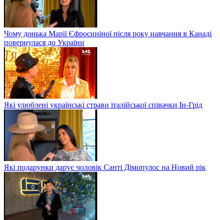
Чому донька Марії Єфросиніної після року навчання в Канаді
повернулася до України
Які улюблені українські страви італійської співачки Ін-Грід
Які подарунки дарує чоловік Санті Дімопулос на Новий рік