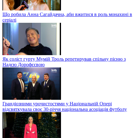
Що робила Анна Сагайдачна, аби вжитися в роль монахині в
серіалі
Як соліст гурту Мумій Троль репетирував спільну пісню з
Надєю Дорофєєвою
Грандіозними урочистостями у Національній Опері
відсвяткувала своє 30-річчя національна асоціація футболу