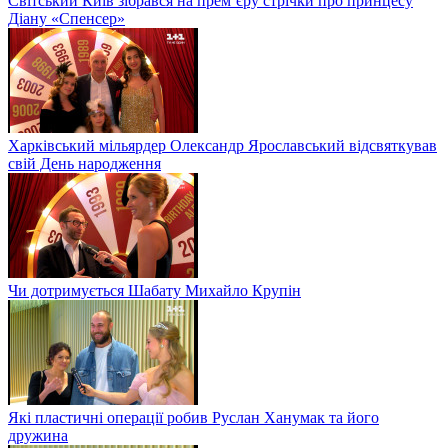
Світський Київ зібрався на прем’єру стрічки про принцесу
Діану «Спенсер»
Харківський мільярдер Олександр Ярославський відсвяткував
свій День народження
Чи дотримується Шабату Михайло Крупін
Які пластичні операції робив Руслан Ханумак та його
дружина