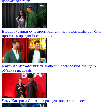
дорожнього руху
Відомі українки сучасності завітали на презентацію арт-буку
про стиль прадавніх слов’янок
Максим Чмерковський та Даніель Салем розповіли, що їх
об’єднує як друзів
Чому Катерина Сільченко розлучилося з чоловіком