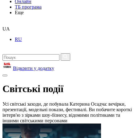
Онлайн
ТБ програма
Еще
UA
RU
Відкрити у додатку
Світські події
Усі світські заходи, де побувала Катерина Осадча: вечірки,
презентації, модельні покази, фестивалі. Ви побачите короткі
інтерв'ю з зірками шоу-бізнесу, відомими політиками та
іншими світськими персонами