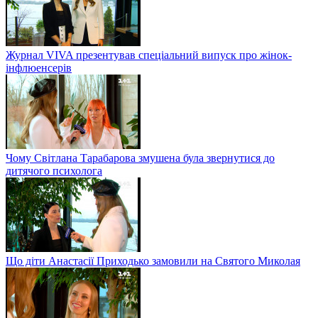
Журнал VIVA презентував спеціальний випуск про жінок-
інфлюенсерів
Чому Світлана Тарабарова змушена була звернутися до
дитячого психолога
Що діти Анастасії Приходько замовили на Святого Миколая