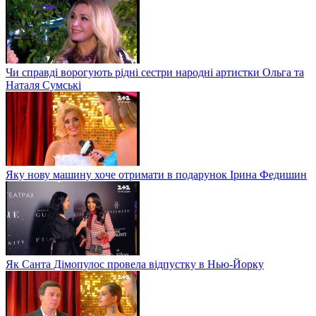
Чи справді ворогують рідні сестри народні артистки Ольга та
Наталя Сумські
Яку нову машину хоче отримати в подарунок Ірина Федишин
Як Санта Дімопулос провела відпустку в Нью-Йорку