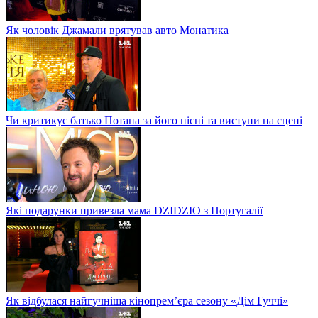
Як чоловік Джамали врятував авто Монатика
Чи критикує батько Потапа за його пісні та виступи на сцені
Які подарунки привезла мама DZIDZIO з Португалії
Як відбулася найгучніша кінопрем’єра сезону «Дім Гуччі»