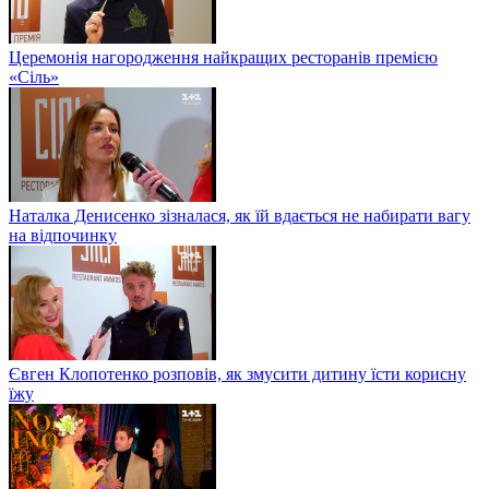
Церемонія нагородження найкращих ресторанів премією
«Сіль»
Наталка Денисенко зізналася, як їй вдається не набирати вагу
на відпочинку
Євген Клопотенко розповів, як змусити дитину їсти корисну
їжу