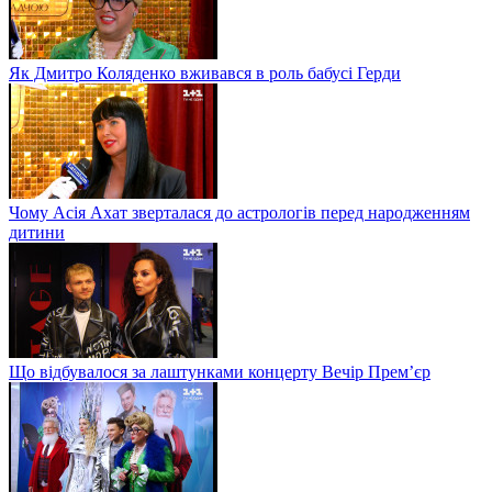
Як Дмитро Коляденко вживався в роль бабусі Герди
Чому Асія Ахат зверталася до астрологів перед народженням
дитини
Що відбувалося за лаштунками концерту Вечір Прем’єр