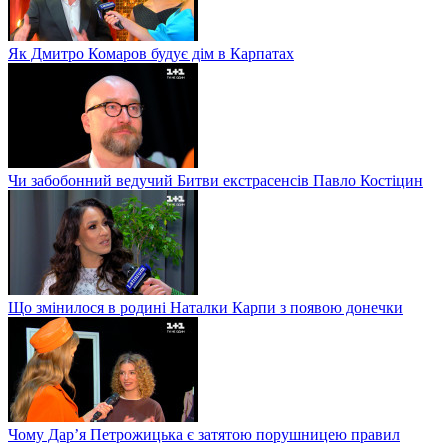
Як Дмитро Комаров будує дім в Карпатах
Чи забобонний ведучий Битви екстрасенсів Павло Костіцин
Що змінилося в родині Наталки Карпи з появою донечки
Чому Дар’я Петрожицька є затятою порушницею правил