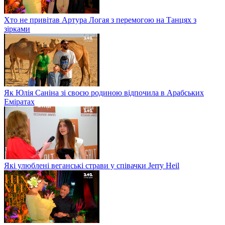
Хто не привітав Артура Логая з перемогою на Танцях з
зірками
Як Юлія Саніна зі своєю родиною відпочила в Арабських
Еміратах
Які улюблені веганські страви у співачки Jerry Heil