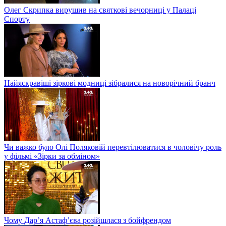
Олег Скрипка вирушив на святкові вечорниці у Палаці
Спорту
Найяскравіші зіркові модниці зібралися на новорічний бранч
Чи важко було Олі Поляковій перевтілюватися в чоловічу роль
у фільмі «Зірки за обміном»
Чому Дар’я Астаф’єва розійшлася з бойфрендом