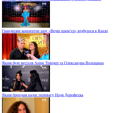
Грандіозне концертне шоу «Вечір прем’єр» відбулося в Києві
Яким буде весілля Анни Трінчер та Олександра Волошина
Яким брендам надає перевагу Надя Дорофєєва