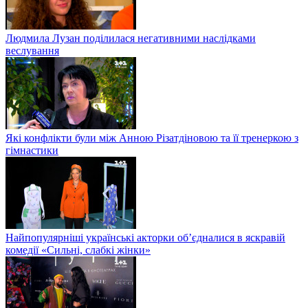
Людмила Лузан поділилася негативними наслідками
веслування
Які конфлікти були між Анною Різатдіновою та її тренеркою з
гімнастики
Найпопулярніші українські акторки об’єдналися в яскравій
комедії «Сильні, слабкі жінки»