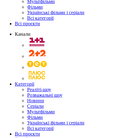
Мультфільми
Фільми
Українські фільми і серіали
Всі категорії
Всі проєкти
Канали
Категорії
Реаліті-шоу
Розважальні шоу
Новини
Серіали
Мультфільми
Фільми
Українські фільми і серіали
Всі категорії
Всі проєкти