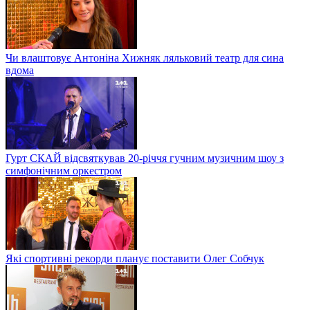
Чи влаштовує Антоніна Хижняк ляльковий театр для сина
вдома
Гурт СКАЙ відсвяткував 20-річчя гучним музичним шоу з
симфонічним оркестром
Які спортивні рекорди планує поставити Олег Собчук