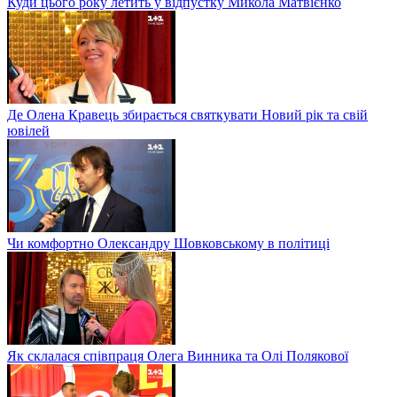
Куди цього року летить у відпустку Микола Матвієнко
Де Олена Кравець збирається святкувати Новий рік та свій
ювілей
Чи комфортно Олександру Шовковському в політиці
Як склалася співпраця Олега Винника та Олі Полякової