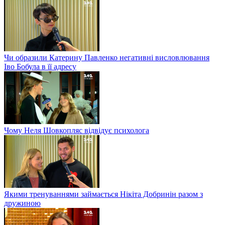
Чи образили Катерину Павленко негативні висловлювання
Іво Бобула в її адресу
Чому Неля Шовкопляс відвідує психолога
Якими тренуваннями займається Нікіта Добринін разом з
дружиною