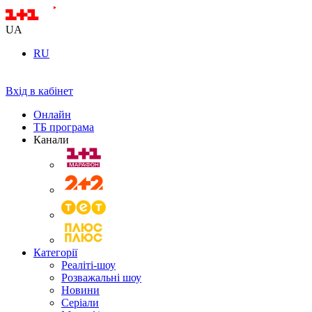
UA
RU
Вхід в кабінет
Онлайн
ТБ програма
Канали
Категорії
Реаліті-шоу
Розважальні шоу
Новини
Серіали