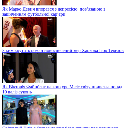
Як Марко Девич впорався з депресією, пов’язаною з
закінченням футбольної кар’єри
З ким крутить роман новоспечений мер Харкова Ігор Терехов
Як Вікторія Файнблат на конкурс Місіс світу привезла понад
10 валіз суконь