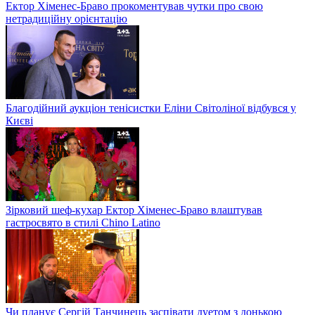
Ектор Хіменес-Браво прокоментував чутки про свою
нетрадиційну орієнтацію
Благодійний аукціон тенісистки Еліни Світоліної відбувся у
Києві
Зірковий шеф-кухар Ектор Хіменес-Браво влаштував
гастросвято в стилі Chino Latino
Чи планує Сергій Танчинець заспівати дуетом з донькою