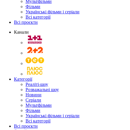
Мультфільми
Фільми
Українські фільми і серіали
Всі категорії
Всі проєкти
Канали
Категорії
Реаліті-шоу
Розважальні шоу
Новини
Серіали
Мультфільми
Фільми
Українські фільми і серіали
Всі категорії
Всі проєкти