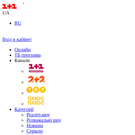
UA
RU
Вхід в кабінет
Онлайн
ТБ програма
Канали
Категорії
Реаліті-шоу
Розважальні шоу
Новини
Серіали