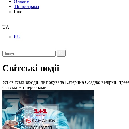
Онлайн
ТБ програма
Еще
UA
RU
Світські події
Усі світські заходи, де побувала Катерина Осадча: вечірки, пре
світськими персонами