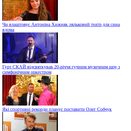
Чи влаштовує Антоніна Хижняк ляльковий театр для сина
вдома
Гурт СКАЙ відсвяткував 20-річчя гучним музичним шоу з
симфонічним оркестром
Які спортивні рекорди планує поставити Олег Собчук