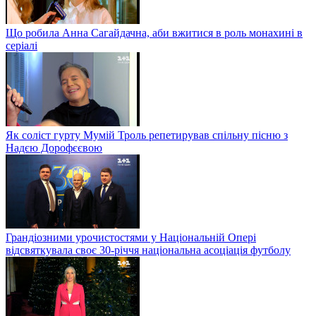
Що робила Анна Сагайдачна, аби вжитися в роль монахині в
серіалі
Як соліст гурту Мумій Троль репетирував спільну пісню з
Надєю Дорофєєвою
Грандіозними урочистостями у Національній Опері
відсвяткувала своє 30-річчя національна асоціація футболу