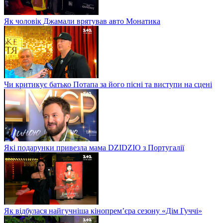
Як чоловік Джамали врятував авто Монатика
Чи критикує батько Потапа за його пісні та виступи на сцені
Які подарунки привезла мама DZIDZIO з Португалії
Як відбулася найгучніша кінопрем’єра сезону «Дім Гуччі»