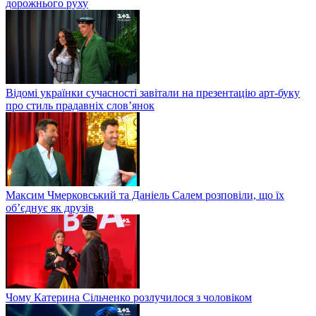
дорожнього руху
Відомі українки сучасності завітали на презентацію арт-буку
про стиль прадавніх слов’янок
Максим Чмерковський та Даніель Салем розповіли, що їх
об’єднує як друзів
Чому Катерина Сільченко розлучилося з чоловіком