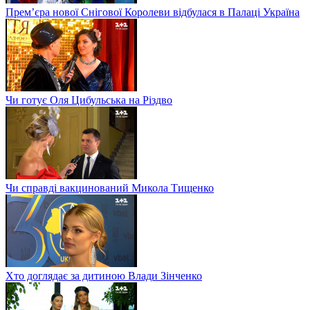
Прем’єра нової Снігової Королеви відбулася в Палаці Україна
Чи готує Оля Цибульська на Різдво
Чи справді вакцинований Микола Тищенко
Хто доглядає за дитиною Влади Зінченко