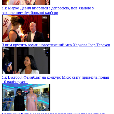
Як Марко Девич впорався з депресією, пов’язаною з
закінченням футбольної кар’єри
З ким крутить роман новоспечений мер Харкова Ігор Терехов
Як Вікторія Файнблат на конкурс Місіс світу привезла понад
10 валіз суконь