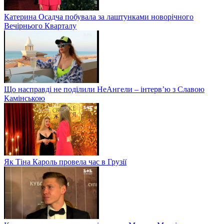
Катерина Осадча побувала за лаштунками новорічного
Вечірнього Кварталу
Що насправді не поділили НеАнгели – інтерв’ю з Славою
Камінською
Як Тіна Кароль провела час в Грузії