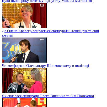
Куди цього року летить у відпустку Микола Матвієнко
Де Олена Кравець збирається святкувати Новий рік та свій
ювілей
Чи комфортно Олександру Шовковському в політиці
Як склалася співпраця Олега Винника та Олі Полякової