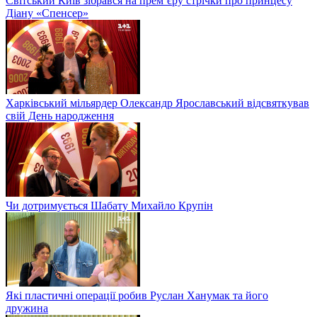
Світський Київ зібрався на прем’єру стрічки про принцесу
Діану «Спенсер»
Харківський мільярдер Олександр Ярославський відсвяткував
свій День народження
Чи дотримується Шабату Михайло Крупін
Які пластичні операції робив Руслан Ханумак та його
дружина