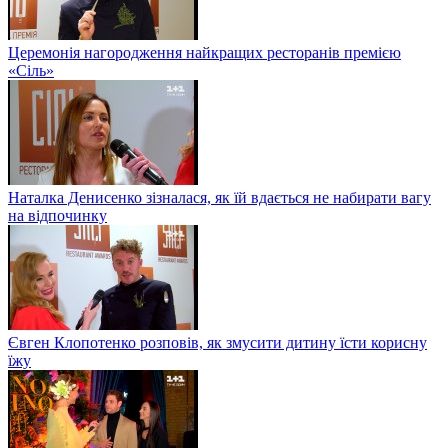
Церемонія нагородження найкращих ресторанів премією
«Сіль»
Наталка Денисенко зізналася, як їй вдається не набирати вагу
на відпочинку
Євген Клопотенко розповів, як змусити дитину їсти корисну
їжу