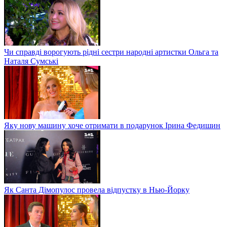
Чи справді ворогують рідні сестри народні артистки Ольга та
Наталя Сумські
Яку нову машину хоче отримати в подарунок Ірина Федишин
Як Санта Дімопулос провела відпустку в Нью-Йорку