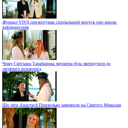
Журнал VIVA презентував спеціальний випуск про жінок-
інфлюенсерів
Чому Світлана Тарабарова змушена була звернутися до
дитячого психолога
Що діти Анастасії Приходько замовили на Святого Миколая