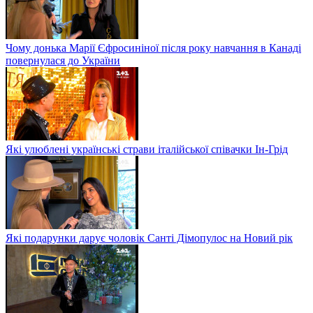
Чому донька Марії Єфросиніної після року навчання в Канаді
повернулася до України
Які улюблені українські страви італійської співачки Ін-Грід
Які подарунки дарує чоловік Санті Дімопулос на Новий рік