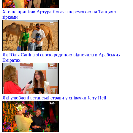
Хто не привітав Артура Логая з перемогою на Танцях з
зірками
Як Юлія Саніна зі своєю родиною відпочила в Арабських
Еміратах
Які улюблені веганські страви у співачки Jerry Heil