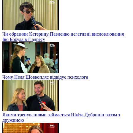
Чи образили Катерину Павленко негативні висловлювання
Іво Бобула в її адресу
Чому Неля Шовкопляс відвідує психолога
Якими тренуваннями займається Нікіта Добринін разом з
дружиною