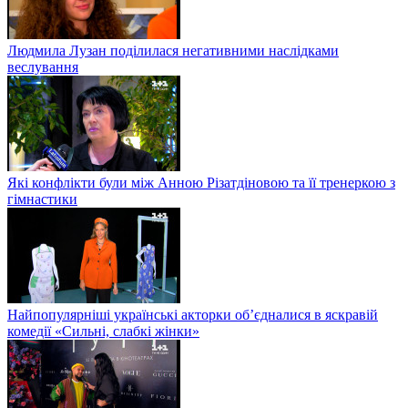
Людмила Лузан поділилася негативними наслідками
веслування
Які конфлікти були між Анною Різатдіновою та її тренеркою з
гімнастики
Найпопулярніші українські акторки об’єдналися в яскравій
комедії «Сильні, слабкі жінки»