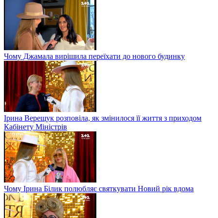
Чому Джамала вирішила переїхати до нового будинку
Ірина Верещук розповіла, як змінилося її життя з приходом
Кабінету Міністрів
Чому Ірина Білик полюбляє святкувати Новий рік вдома