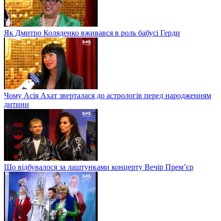
Як Дмитро Коляденко вживався в роль бабусі Герди
Чому Асія Ахат зверталася до астрологів перед народженням
дитини
Що відбувалося за лаштунками концерту Вечір Прем’єр