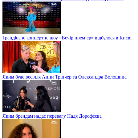
Грандіозне концертне шоу «Вечір прем’єр» відбулося в Києві
Яким буде весілля Анни Трінчер та Олександра Волошина
Яким брендам надає перевагу Надя Дорофєєва