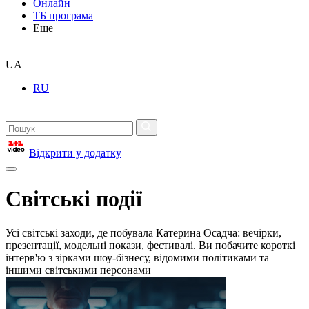
Онлайн
ТБ програма
Еще
UA
RU
Відкрити у додатку
Світські події
Усі світські заходи, де побувала Катерина Осадча: вечірки,
презентації, модельні покази, фестивалі. Ви побачите короткі
інтерв'ю з зірками шоу-бізнесу, відомими політиками та
іншими світськими персонами