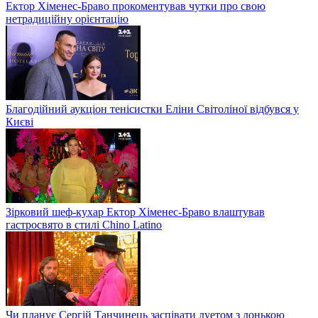
Ектор Хіменес-Браво прокоментував чутки про свою
нетрадиційну орієнтацію
Благодійний аукціон тенісистки Еліни Світоліної відбувся у
Києві
Зірковий шеф-кухар Ектор Хіменес-Браво влаштував
гастросвято в стилі Chino Latino
Чи планує Сергій Танчинець заспівати дуетом з донькою