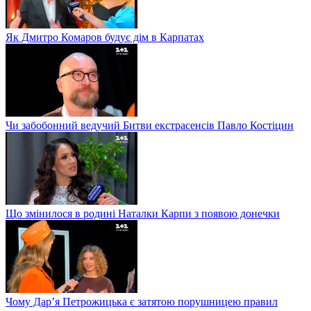
Як Дмитро Комаров будує дім в Карпатах
Чи забобонний ведучий Битви екстрасенсів Павло Костіцин
Що змінилося в родині Наталки Карпи з появою донечки
Чому Дар’я Петрожицька є затятою порушницею правил