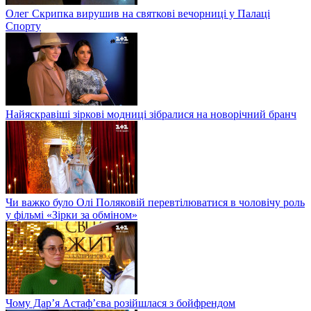
Олег Скрипка вирушив на святкові вечорниці у Палаці
Спорту
Найяскравіші зіркові модниці зібралися на новорічний бранч
Чи важко було Олі Поляковій перевтілюватися в чоловічу роль
у фільмі «Зірки за обміном»
Чому Дар’я Астаф’єва розійшлася з бойфрендом