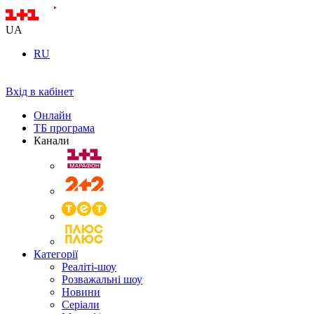
UA
RU
Вхід в кабінет
Онлайн
ТБ програма
Канали
Категорії
Реаліті-шоу
Розважальні шоу
Новини
Серіали