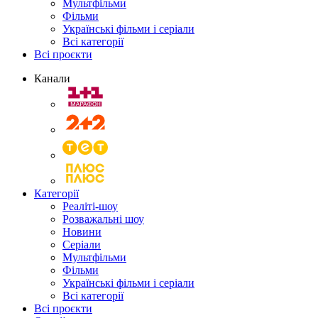
Мультфільми
Фільми
Українські фільми і серіали
Всі категорії
Всі проєкти
Канали
Категорії
Реаліті-шоу
Розважальні шоу
Новини
Серіали
Мультфільми
Фільми
Українські фільми і серіали
Всі категорії
Всі проєкти