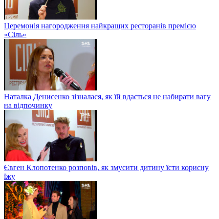
Церемонія нагородження найкращих ресторанів премією
«Сіль»
Наталка Денисенко зізналася, як їй вдається не набирати вагу
на відпочинку
Євген Клопотенко розповів, як змусити дитину їсти корисну
їжу