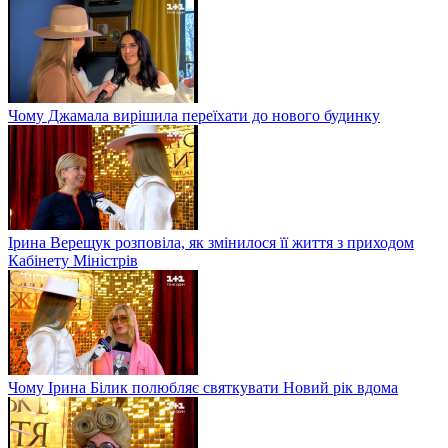
Чому Джамала вирішила переїхати до нового будинку
Ірина Верещук розповіла, як змінилося її життя з приходом
Кабінету Міністрів
Чому Ірина Білик полюбляє святкувати Новий рік вдома