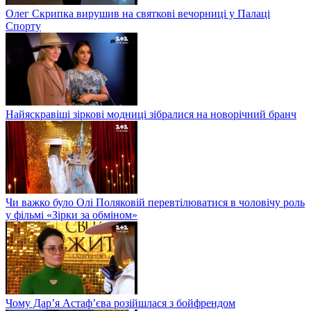
Олег Скрипка вирушив на святкові вечорниці у Палаці
Спорту
Найяскравіші зіркові модниці зібралися на новорічний бранч
Чи важко було Олі Поляковій перевтілюватися в чоловічу роль
у фільмі «Зірки за обміном»
Чому Дар’я Астаф’єва розійшлася з бойфрендом