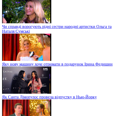
Чи справді ворогують рідні сестри народні артистки Ольга та
Наталя Сумські
Яку нову машину хоче отримати в подарунок Ірина Федишин
Як Санта Дімопулос провела відпустку в Нью-Йорку