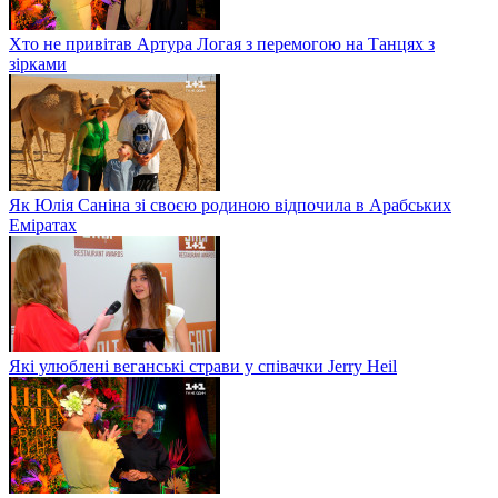
Хто не привітав Артура Логая з перемогою на Танцях з
зірками
Як Юлія Саніна зі своєю родиною відпочила в Арабських
Еміратах
Які улюблені веганські страви у співачки Jerry Heil