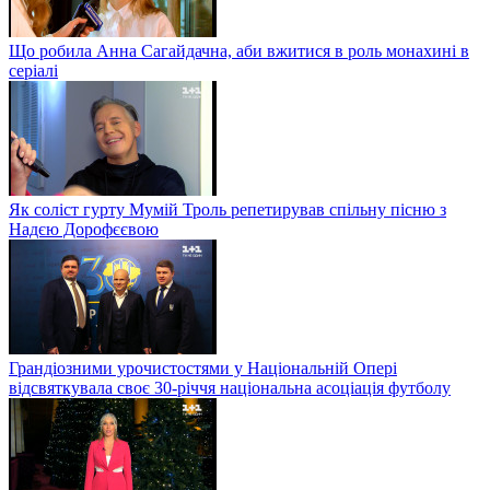
Що робила Анна Сагайдачна, аби вжитися в роль монахині в
серіалі
Як соліст гурту Мумій Троль репетирував спільну пісню з
Надєю Дорофєєвою
Грандіозними урочистостями у Національній Опері
відсвяткувала своє 30-річчя національна асоціація футболу