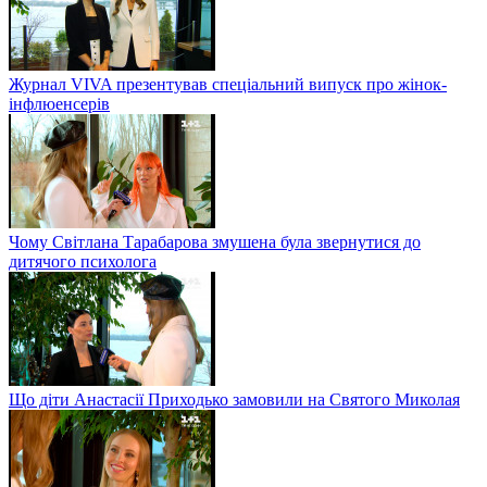
Журнал VIVA презентував спеціальний випуск про жінок-
інфлюенсерів
Чому Світлана Тарабарова змушена була звернутися до
дитячого психолога
Що діти Анастасії Приходько замовили на Святого Миколая