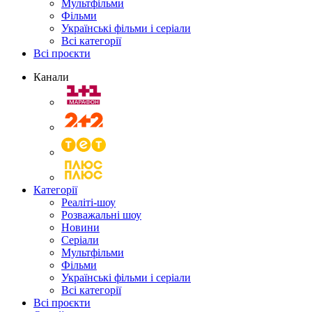
Мультфільми
Фільми
Українські фільми і серіали
Всі категорії
Всі проєкти
Канали
Категорії
Реаліті-шоу
Розважальні шоу
Новини
Серіали
Мультфільми
Фільми
Українські фільми і серіали
Всі категорії
Всі проєкти