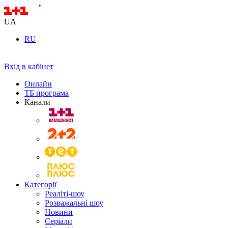
UA
RU
Вхід в кабінет
Онлайн
ТБ програма
Канали
Категорії
Реаліті-шоу
Розважальні шоу
Новини
Серіали