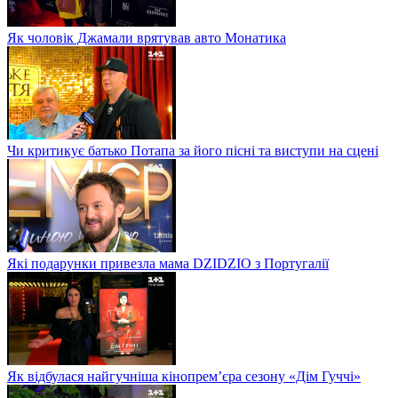
Як чоловік Джамали врятував авто Монатика
Чи критикує батько Потапа за його пісні та виступи на сцені
Які подарунки привезла мама DZIDZIO з Португалії
Як відбулася найгучніша кінопрем’єра сезону «Дім Гуччі»