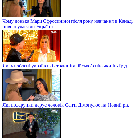
Чому донька Марії Єфросиніної після року навчання в Канаді
повернулася до України
Які улюблені українські страви італійської співачки Ін-Грід
Які подарунки дарує чоловік Санті Дімопулос на Новий рік