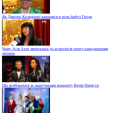
Як Дмитро Коляденко вживався в роль бабусі Герди
Чому Асія Ахат зверталася до астрологів перед народженням
дитини
Що відбувалося за лаштунками концерту Вечір Прем’єр