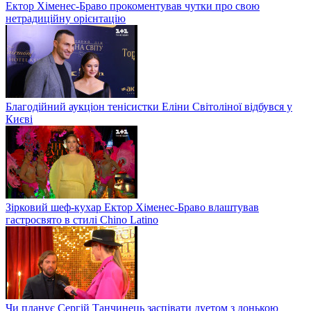
Ектор Хіменес-Браво прокоментував чутки про свою
нетрадиційну орієнтацію
Благодійний аукціон тенісистки Еліни Світоліної відбувся у
Києві
Зірковий шеф-кухар Ектор Хіменес-Браво влаштував
гастросвято в стилі Chino Latino
Чи планує Сергій Танчинець заспівати дуетом з донькою