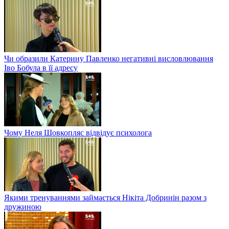
Чи образили Катерину Павленко негативні висловлювання
Іво Бобула в її адресу
Чому Неля Шовкопляс відвідує психолога
Якими тренуваннями займається Нікіта Добринін разом з
дружиною