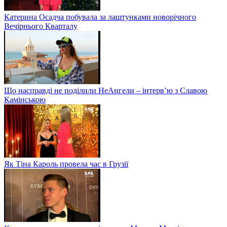
Катерина Осадча побувала за лаштунками новорічного
Вечірнього Кварталу
Що насправді не поділили НеАнгели – інтерв’ю з Славою
Камінською
Як Тіна Кароль провела час в Грузії