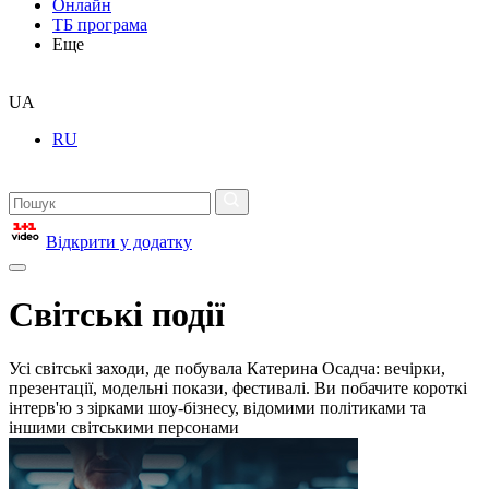
Онлайн
ТБ програма
Еще
UA
RU
Відкрити у додатку
Світські події
Усі світські заходи, де побувала Катерина Осадча: вечірки,
презентації, модельні покази, фестивалі. Ви побачите короткі
інтерв'ю з зірками шоу-бізнесу, відомими політиками та
іншими світськими персонами