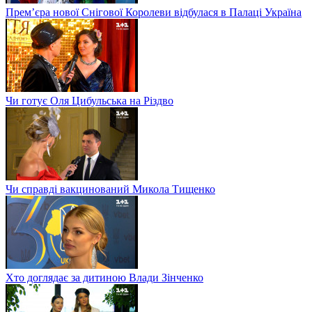
Прем’єра нової Снігової Королеви відбулася в Палаці Україна
Чи готує Оля Цибульська на Різдво
Чи справді вакцинований Микола Тищенко
Хто доглядає за дитиною Влади Зінченко