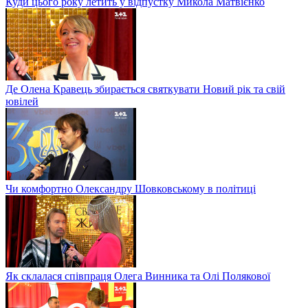
Куди цього року летить у відпустку Микола Матвієнко
Де Олена Кравець збирається святкувати Новий рік та свій
ювілей
Чи комфортно Олександру Шовковському в політиці
Як склалася співпраця Олега Винника та Олі Полякової