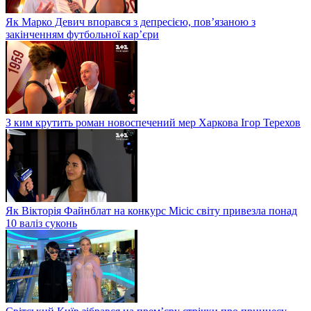
Як Марко Девич впорався з депресією, пов’язаною з
закінченням футбольної кар’єри
З ким крутить роман новоспечений мер Харкова Ігор Терехов
Як Вікторія Файнблат на конкурс Місіс світу привезла понад
10 валіз суконь