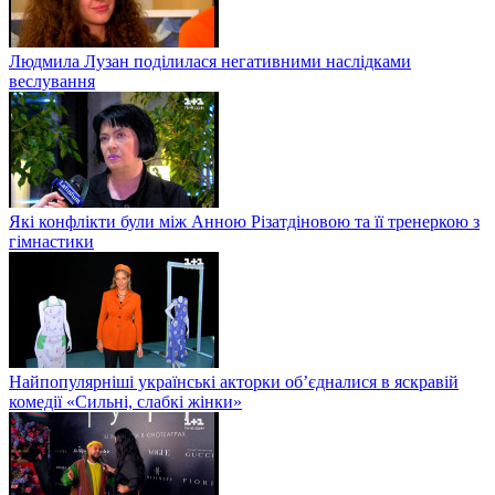
Людмила Лузан поділилася негативними наслідками
веслування
Які конфлікти були між Анною Різатдіновою та її тренеркою з
гімнастики
Найпопулярніші українські акторки об’єдналися в яскравій
комедії «Сильні, слабкі жінки»