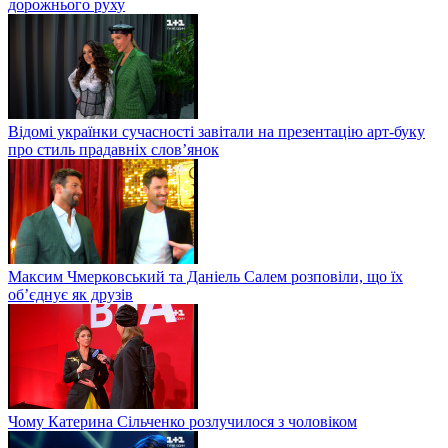
дорожнього руху
Відомі українки сучасності завітали на презентацію арт-буку
про стиль прадавніх слов’янок
Максим Чмерковський та Даніель Салем розповіли, що їх
об’єднує як друзів
Чому Катерина Сільченко розлучилося з чоловіком