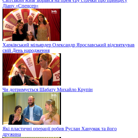
Світський Київ зібрався на прем’єру стрічки про принцесу
Діану «Спенсер»
Харківський мільярдер Олександр Ярославський відсвяткував
свій День народження
Чи дотримується Шабату Михайло Крупін
Які пластичні операції робив Руслан Ханумак та його
дружина