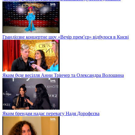
Грандіозне концертне шоу «Вечір прем’єр» відбулося в Києві
Яким буде весілля Анни Трінчер та Олександра Волошина
Яким брендам надає перевагу Надя Дорофєєва