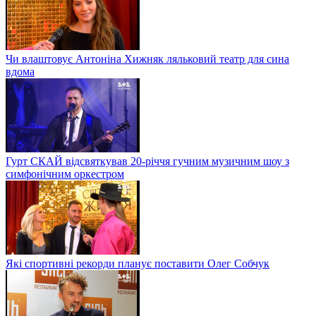
Чи влаштовує Антоніна Хижняк ляльковий театр для сина
вдома
Гурт СКАЙ відсвяткував 20-річчя гучним музичним шоу з
симфонічним оркестром
Які спортивні рекорди планує поставити Олег Собчук