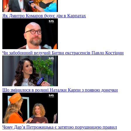
Як Дмитро Комаров будує дім в Карпатах
Чи забобонний ведучий Битви екстрасенсів Павло Костіцин
Що змінилося в родині Наталки Карпи з появою донечки
Чому Дар’я Петрожицька є затятою порушницею правил