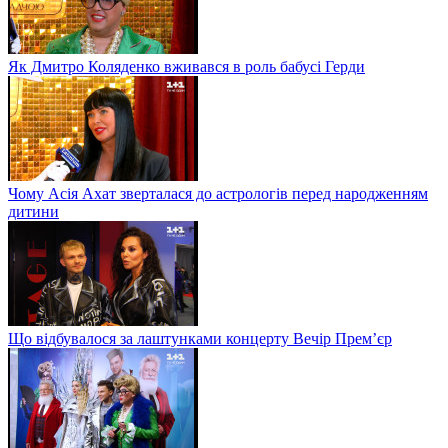
Як Дмитро Коляденко вживався в роль бабусі Герди
Чому Асія Ахат зверталася до астрологів перед народженням
дитини
Що відбувалося за лаштунками концерту Вечір Прем’єр