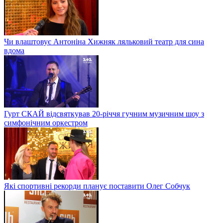
Чи влаштовує Антоніна Хижняк ляльковий театр для сина
вдома
Гурт СКАЙ відсвяткував 20-річчя гучним музичним шоу з
симфонічним оркестром
Які спортивні рекорди планує поставити Олег Собчук