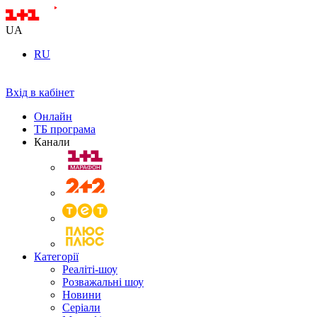
UA
RU
Вхід в кабінет
Онлайн
ТБ програма
Канали
Категорії
Реаліті-шоу
Розважальні шоу
Новини
Серіали