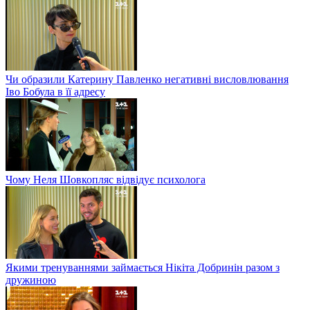
Чи образили Катерину Павленко негативні висловлювання
Іво Бобула в її адресу
Чому Неля Шовкопляс відвідує психолога
Якими тренуваннями займається Нікіта Добринін разом з
дружиною