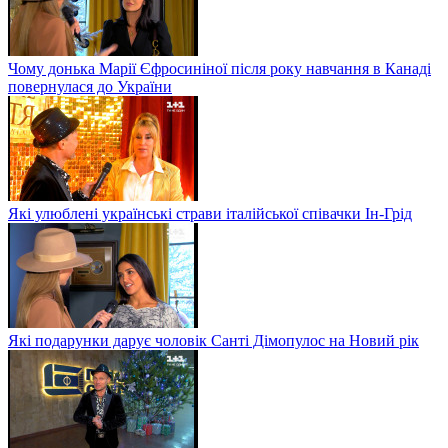
Чому донька Марії Єфросиніної після року навчання в Канаді
повернулася до України
Які улюблені українські страви італійської співачки Ін-Грід
Які подарунки дарує чоловік Санті Дімопулос на Новий рік