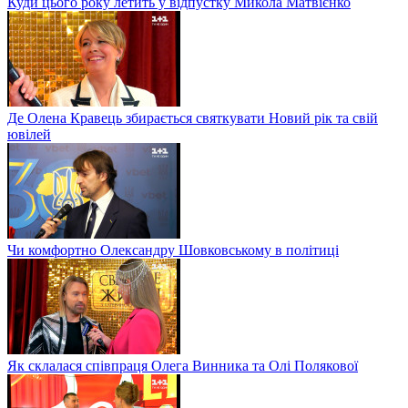
Куди цього року летить у відпустку Микола Матвієнко
Де Олена Кравець збирається святкувати Новий рік та свій
ювілей
Чи комфортно Олександру Шовковському в політиці
Як склалася співпраця Олега Винника та Олі Полякової