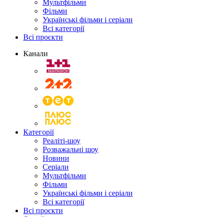
Мультфільми
Фільми
Українські фільми і серіали
Всі категорії
Всі проєкти
Канали
Категорії
Реаліті-шоу
Розважальні шоу
Новини
Серіали
Мультфільми
Фільми
Українські фільми і серіали
Всі категорії
Всі проєкти