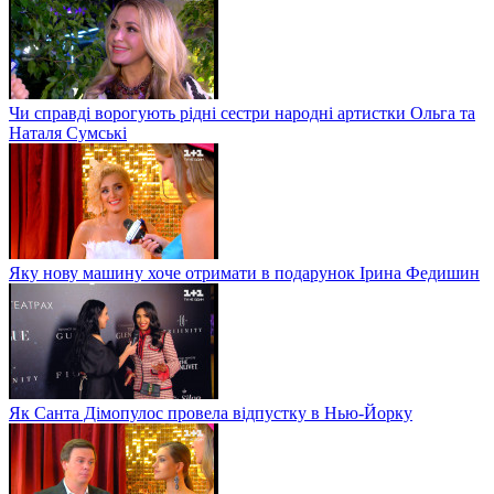
Чи справді ворогують рідні сестри народні артистки Ольга та
Наталя Сумські
Яку нову машину хоче отримати в подарунок Ірина Федишин
Як Санта Дімопулос провела відпустку в Нью-Йорку