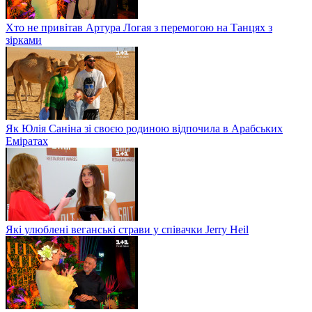
Хто не привітав Артура Логая з перемогою на Танцях з
зірками
Як Юлія Саніна зі своєю родиною відпочила в Арабських
Еміратах
Які улюблені веганські страви у співачки Jerry Heil