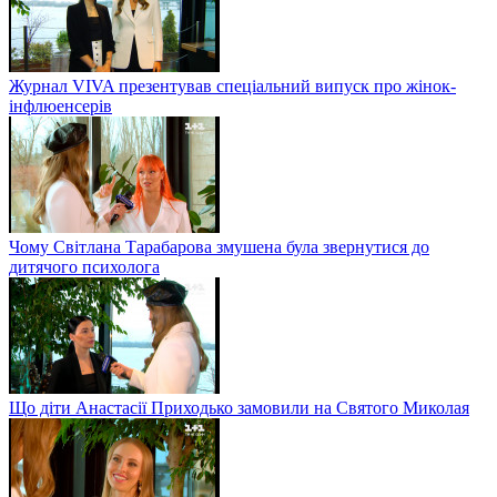
Журнал VIVA презентував спеціальний випуск про жінок-
інфлюенсерів
Чому Світлана Тарабарова змушена була звернутися до
дитячого психолога
Що діти Анастасії Приходько замовили на Святого Миколая