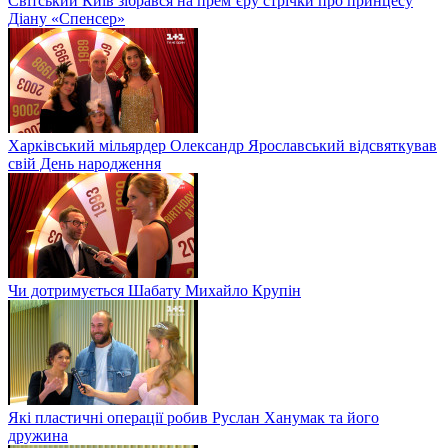
Світський Київ зібрався на прем’єру стрічки про принцесу
Діану «Спенсер»
Харківський мільярдер Олександр Ярославський відсвяткував
свій День народження
Чи дотримується Шабату Михайло Крупін
Які пластичні операції робив Руслан Ханумак та його
дружина