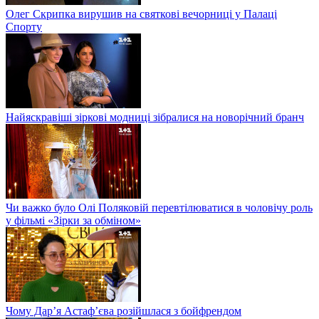
Олег Скрипка вирушив на святкові вечорниці у Палаці
Спорту
Найяскравіші зіркові модниці зібралися на новорічний бранч
Чи важко було Олі Поляковій перевтілюватися в чоловічу роль
у фільмі «Зірки за обміном»
Чому Дар’я Астаф’єва розійшлася з бойфрендом