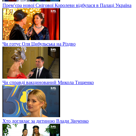
Прем’єра нової Снігової Королеви відбулася в Палаці Україна
Чи готує Оля Цибульська на Різдво
Чи справді вакцинований Микола Тищенко
Хто доглядає за дитиною Влади Зінченко