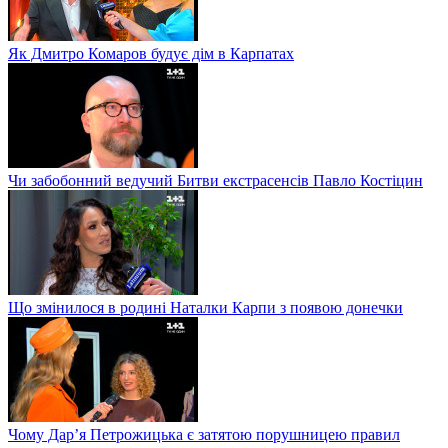
Як Дмитро Комаров будує дім в Карпатах
Чи забобонний ведучий Битви екстрасенсів Павло Костіцин
Що змінилося в родині Наталки Карпи з появою донечки
Чому Дар’я Петрожицька є затятою порушницею правил