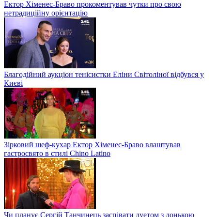
Ектор Хіменес-Браво прокоментував чутки про свою
нетрадиційну орієнтацію
Благодійний аукціон тенісистки Еліни Світоліної відбувся у
Києві
Зірковий шеф-кухар Ектор Хіменес-Браво влаштував
гастросвято в стилі Chino Latino
Чи планує Сергій Танчинець заспівати дуетом з донькою