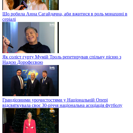
Що робила Анна Сагайдачна, аби вжитися в роль монахині в
серіалі
Як соліст гурту Мумій Троль репетирував спільну пісню з
Надєю Дорофєєвою
Грандіозними урочистостями у Національній Опері
відсвяткувала своє 30-річчя національна асоціація футболу