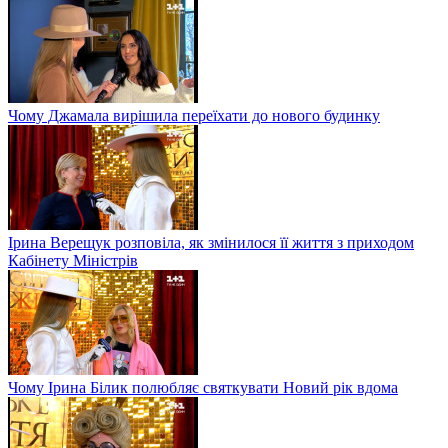
Чому Джамала вирішила переїхати до нового будинку
Ірина Верещук розповіла, як змінилося її життя з приходом
Кабінету Міністрів
Чому Ірина Білик полюбляє святкувати Новий рік вдома