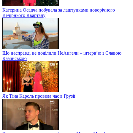
Катерина Осадча побувала за лаштунками новорічного
Вечірнього Кварталу
Що насправді не поділили НеАнгели – інтерв’ю з Славою
Камінською
Як Тіна Кароль провела час в Грузії