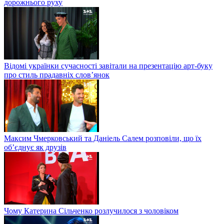
дорожнього руху
Відомі українки сучасності завітали на презентацію арт-буку
про стиль прадавніх слов’янок
Максим Чмерковський та Даніель Салем розповіли, що їх
об’єднує як друзів
Чому Катерина Сільченко розлучилося з чоловіком