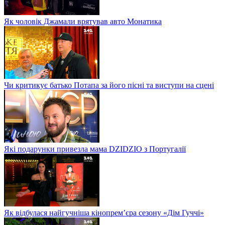
Як чоловік Джамали врятував авто Монатика
Чи критикує батько Потапа за його пісні та виступи на сцені
Які подарунки привезла мама DZIDZIO з Португалії
Як відбулася найгучніша кінопрем’єра сезону «Дім Гуччі»