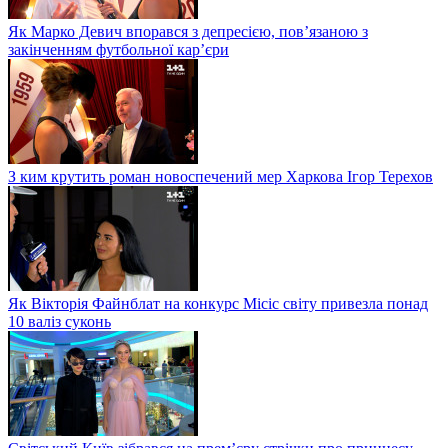
Як Марко Девич впорався з депресією, пов’язаною з
закінченням футбольної кар’єри
З ким крутить роман новоспечений мер Харкова Ігор Терехов
Як Вікторія Файнблат на конкурс Місіс світу привезла понад
10 валіз суконь