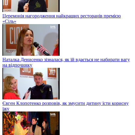
Церемонія нагородження найкращих ресторанів премією
«Сіль»
Наталка Денисенко зізналася, як їй вдається не набирати вагу
на відпочинку
Євген Клопотенко розповів, як змусити дитину їсти корисну
їжу