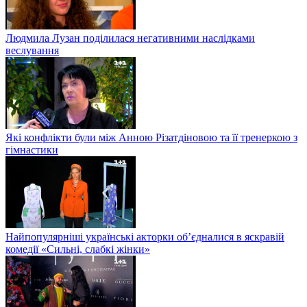
Людмила Лузан поділилася негативними наслідками
веслування
Які конфлікти були між Анною Різатдіновою та її тренеркою з
гімнастики
Найпопулярніші українські акторки об’єдналися в яскравій
комедії «Сильні, слабкі жінки»