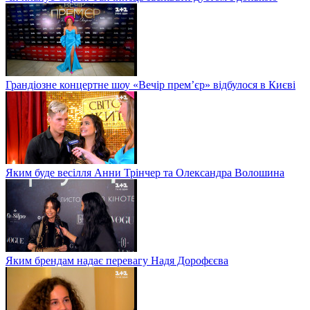
Грандіозне концертне шоу «Вечір прем’єр» відбулося в Києві
Яким буде весілля Анни Трінчер та Олександра Волошина
Яким брендам надає перевагу Надя Дорофєєва