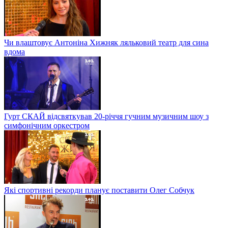
Чи влаштовує Антоніна Хижняк ляльковий театр для сина
вдома
Гурт СКАЙ відсвяткував 20-річчя гучним музичним шоу з
симфонічним оркестром
Які спортивні рекорди планує поставити Олег Собчук