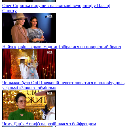
Олег Скрипка вирушив на святкові вечорниці у Палаці
Спорту
Найяскравіші зіркові модниці зібралися на новорічний бранч
Чи важко було Олі Поляковій перевтілюватися в чоловічу роль
у фільмі «Зірки за обміном»
Чому Дар’я Астаф’єва розійшлася з бойфрендом