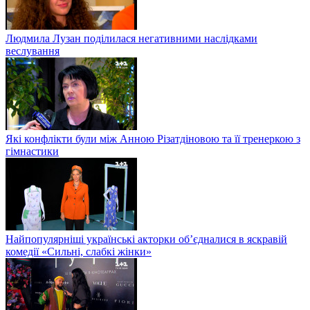
Людмила Лузан поділилася негативними наслідками
веслування
Які конфлікти були між Анною Різатдіновою та її тренеркою з
гімнастики
Найпопулярніші українські акторки об’єдналися в яскравій
комедії «Сильні, слабкі жінки»