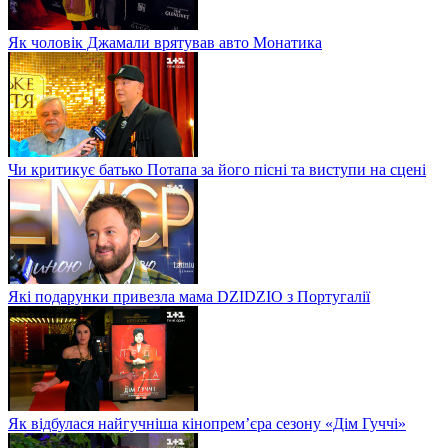
Як чоловік Джамали врятував авто Монатика
Чи критикує батько Потапа за його пісні та виступи на сцені
Які подарунки привезла мама DZIDZIO з Португалії
Як відбулася найгучніша кінопрем’єра сезону «Дім Гуччі»