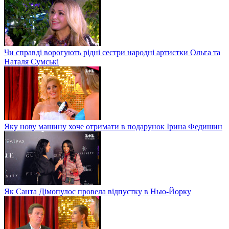
Чи справді ворогують рідні сестри народні артистки Ольга та
Наталя Сумські
Яку нову машину хоче отримати в подарунок Ірина Федишин
Як Санта Дімопулос провела відпустку в Нью-Йорку