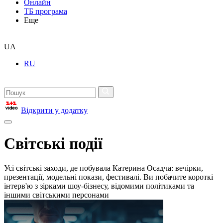
Онлайн
ТБ програма
Еще
UA
RU
Відкрити у додатку
Світські події
Усі світські заходи, де побувала Катерина Осадча: вечірки,
презентації, модельні покази, фестивалі. Ви побачите короткі
інтерв'ю з зірками шоу-бізнесу, відомими політиками та
іншими світськими персонами