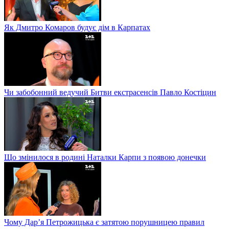
Як Дмитро Комаров будує дім в Карпатах
Чи забобонний ведучий Битви екстрасенсів Павло Костіцин
Що змінилося в родині Наталки Карпи з появою донечки
Чому Дар’я Петрожицька є затятою порушницею правил