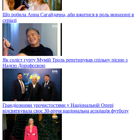
Що робила Анна Сагайдачна, аби вжитися в роль монахині в
серіалі
Як соліст гурту Мумій Троль репетирував спільну пісню з
Надєю Дорофєєвою
Грандіозними урочистостями у Національній Опері
відсвяткувала своє 30-річчя національна асоціація футболу