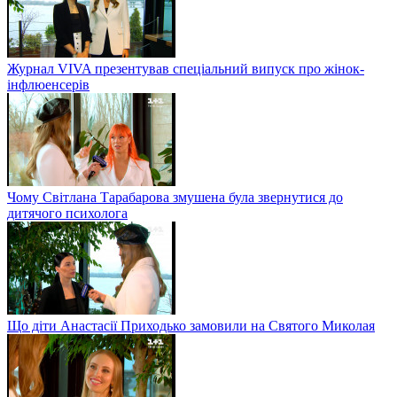
Журнал VIVA презентував спеціальний випуск про жінок-
інфлюенсерів
Чому Світлана Тарабарова змушена була звернутися до
дитячого психолога
Що діти Анастасії Приходько замовили на Святого Миколая