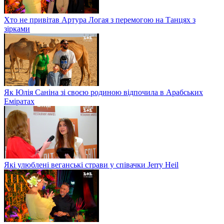
Хто не привітав Артура Логая з перемогою на Танцях з
зірками
Як Юлія Саніна зі своєю родиною відпочила в Арабських
Еміратах
Які улюблені веганські страви у співачки Jerry Heil