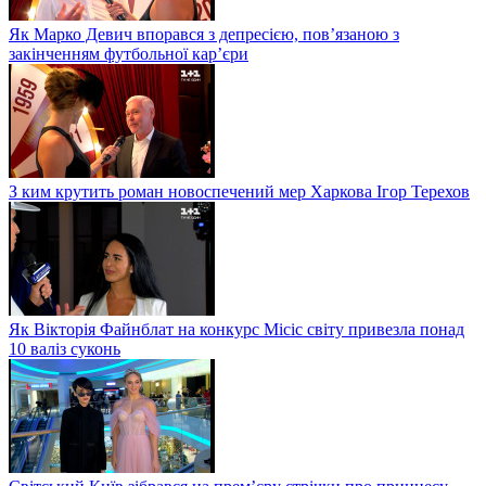
Як Марко Девич впорався з депресією, пов’язаною з
закінченням футбольної кар’єри
З ким крутить роман новоспечений мер Харкова Ігор Терехов
Як Вікторія Файнблат на конкурс Місіс світу привезла понад
10 валіз суконь