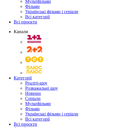
Мультфільми
Фільми
Українські фільми і серіали
Всі категорії
Всі проєкти
Канали
Категорії
Реаліті-шоу
Розважальні шоу
Новини
Серіали
Мультфільми
Фільми
Українські фільми і серіали
Всі категорії
Всі проєкти