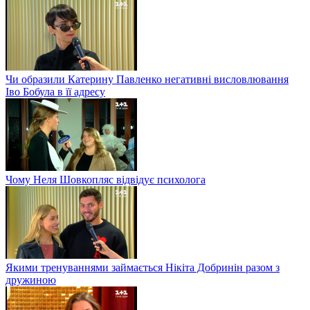
Чи образили Катерину Павленко негативні висловлювання
Іво Бобула в її адресу
Чому Неля Шовкопляс відвідує психолога
Якими тренуваннями займається Нікіта Добринін разом з
дружиною