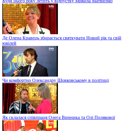
Куди цього року летить у відпустку Микола Матвієнко
Де Олена Кравець збирається святкувати Новий рік та свій
ювілей
Чи комфортно Олександру Шовковському в політиці
Як склалася співпраця Олега Винника та Олі Полякової