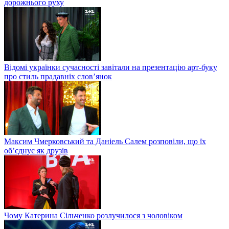
дорожнього руху
Відомі українки сучасності завітали на презентацію арт-буку
про стиль прадавніх слов’янок
Максим Чмерковський та Даніель Салем розповіли, що їх
об’єднує як друзів
Чому Катерина Сільченко розлучилося з чоловіком