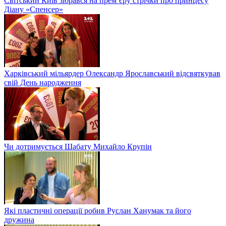
Світський Київ зібрався на прем’єру стрічки про принцесу
Діану «Спенсер»
Харківський мільярдер Олександр Ярославський відсвяткував
свій День народження
Чи дотримується Шабату Михайло Крупін
Які пластичні операції робив Руслан Ханумак та його
дружина