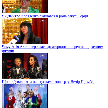
Як Дмитро Коляденко вживався в роль бабусі Герди
Чому Асія Ахат зверталася до астрологів перед народженням
дитини
Що відбувалося за лаштунками концерту Вечір Прем’єр