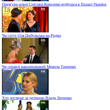
Прем’єра нової Снігової Королеви відбулася в Палаці Україна
Чи готує Оля Цибульська на Різдво
Чи справді вакцинований Микола Тищенко
Хто доглядає за дитиною Влади Зінченко