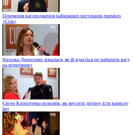
Церемонія нагородження найкращих ресторанів премією
«Сіль»
Наталка Денисенко зізналася, як їй вдається не набирати вагу
на відпочинку
Євген Клопотенко розповів, як змусити дитину їсти корисну
їжу