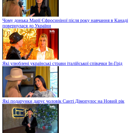
Чому донька Марії Єфросиніної після року навчання в Канаді
повернулася до України
Які улюблені українські страви італійської співачки Ін-Грід
Які подарунки дарує чоловік Санті Дімопулос на Новий рік