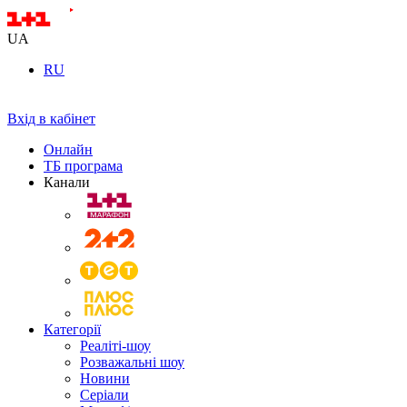
UA
RU
Вхід в кабінет
Онлайн
ТБ програма
Канали
Категорії
Реаліті-шоу
Розважальні шоу
Новини
Серіали