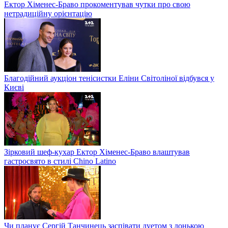
Ектор Хіменес-Браво прокоментував чутки про свою
нетрадиційну орієнтацію
Благодійний аукціон тенісистки Еліни Світоліної відбувся у
Києві
Зірковий шеф-кухар Ектор Хіменес-Браво влаштував
гастросвято в стилі Chino Latino
Чи планує Сергій Танчинець заспівати дуетом з донькою