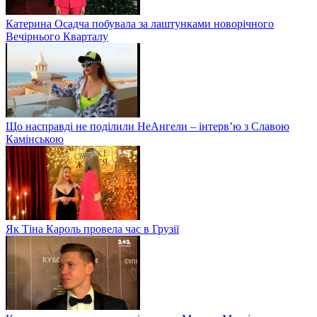
Катерина Осадча побувала за лаштунками новорічного
Вечірнього Кварталу
Що насправді не поділили НеАнгели – інтерв’ю з Славою
Камінською
Як Тіна Кароль провела час в Грузії