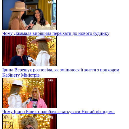
Чому Джамала вирішила переїхати до нового будинку
Ірина Верещук розповіла, як змінилося її життя з приходом
Кабінету Міністрів
Чому Ірина Білик полюбляє святкувати Новий рік вдома