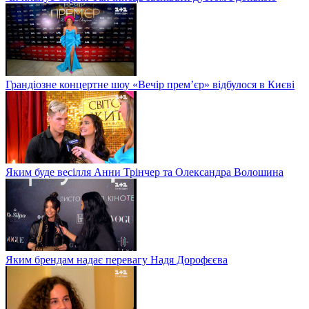
Грандіозне концертне шоу «Вечір прем’єр» відбулося в Києві
Яким буде весілля Анни Трінчер та Олександра Волошина
Яким брендам надає перевагу Надя Дорофєєва