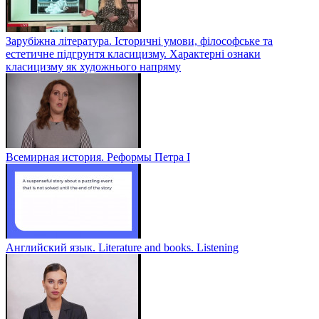
Зарубіжна література. Історичні умови, філософське та
естетичне підгрунтя класицизму. Характерні ознаки
класицизму як художнього напряму
Всемирная история. Реформы Петра I
Английский язык. Literature and books. Listening