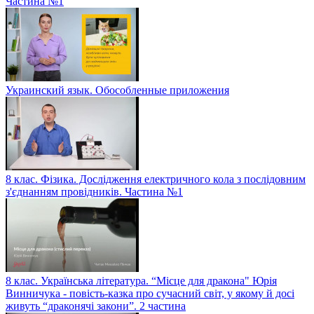
Частина №1
Украинский язык. Обособленные приложения
8 клас. Фізика. Дослідження електричного кола з послідовним
з'єднанням провідників. Частина №1
8 клас. Українська література. “Місце для дракона" Юрія
Винничука - повість-казка про сучасний світ, у якому й досі
живуть “драконячі закони”. 2 частина