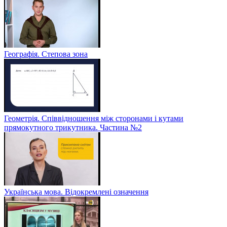
Географія. Степова зона
Геометрія. Співвідношення між сторонами і кутами
прямокутного трикутника. Частина №2
Українська мова. Відокремлені означення