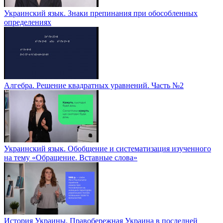
Украинский язык. Знаки препинания при обособленных
определениях
Алгебра. Решение квадратных уравнений. Часть №2
Украинский язык. Обобщение и систематизация изученного
на тему «Обращение. Вставные слова»
История Украины. Правобережная Украина в последней