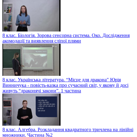
8 клас. Біологія. Зорова сенсорна система. Око. Дослідження
акомодації та виявлення сліпої плями
8 клас. Українська література. “Місце для дракона" Юрія
Винничука - повість-казка про сучасний світ, у якому й досі
живуть “драконячі закони”. 1 частина
8 клас. Алгебра. Розкладання квадратного тричлена на лінійні
множники. Частина №2