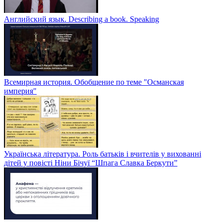
Английский язык. Describing a book. Speaking
Всемирная история. Обобщение по теме "Османская
империя"
Українська література. Роль батьків і вчителів у вихованні
дітей у повісті Ніни Бічуї “Шпага Славка Беркути”