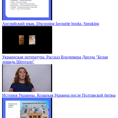
Английский язык. Discussing favourite books. Speaking
Украинская литература. Рассказ Владимира Дрозда "Белая
лошадь Шептало"
История Украины. Козацкая Украина после Полтавской битвы