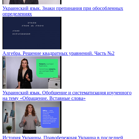
Украинский язык. Знаки препинания при обособленных
определениях
Алгебра. Решение квадратных уравнений. Часть №2
Украинский язык. Обобщение и систематизация изученного
на тему «Обращение. Вставные слова»
История Украины. Правобережная Украина в последней