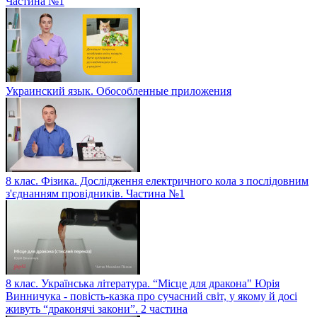
Частина №1
Украинский язык. Обособленные приложения
8 клас. Фізика. Дослідження електричного кола з послідовним
з'єднанням провідників. Частина №1
8 клас. Українська література. “Місце для дракона" Юрія
Винничука - повість-казка про сучасний світ, у якому й досі
живуть “драконячі закони”. 2 частина