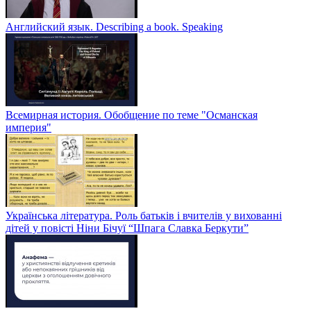
Английский язык. Describing a book. Speaking
Всемирная история. Обобщение по теме "Османская
империя"
Українська література. Роль батьків і вчителів у вихованні
дітей у повісті Ніни Бічуї “Шпага Славка Беркути”