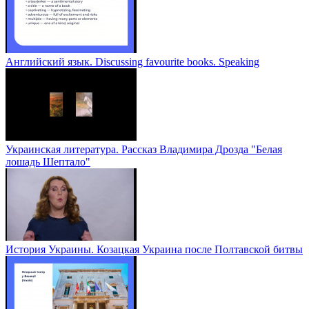
Английский язык. Discussing favourite books. Speaking
Украинская литература. Рассказ Владимира Дрозда "Белая
лошадь Шептало"
История Украины. Козацкая Украина после Полтавской битвы