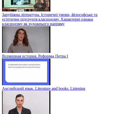
Зарубіжна література. Історичні умови, філософське та
естетичне підгрунтя класицизму. Характерні ознаки
класицизму як художнього напряму
Всемирная история. Реформы Петра I
Английский язык. Literature and books. Listening