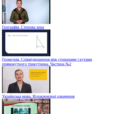
Географія. Степова зона
Геометрія. Співвідношення між сторонами і кутами
прямокутного трикутника. Частина №2
Українська мова. Відокремлені означення