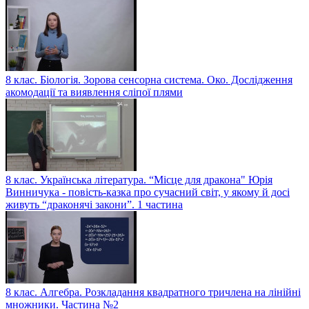
8 клас. Біологія. Зорова сенсорна система. Око. Дослідження
акомодації та виявлення сліпої плями
8 клас. Українська література. “Місце для дракона" Юрія
Винничука - повість-казка про сучасний світ, у якому й досі
живуть “драконячі закони”. 1 частина
8 клас. Алгебра. Розкладання квадратного тричлена на лінійні
множники. Частина №2