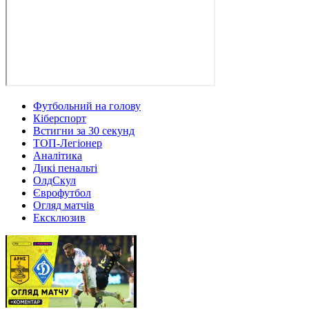
Футбольний на голову
Кіберспорт
Встигни за 30 секунд
ТОП-Легіонер
Аналітика
Дикі пенальті
ОлдСкул
Єврофутбол
Огляд матчів
Ексклюзив