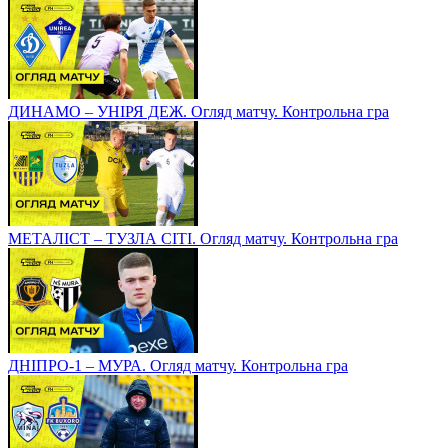
ДИНАМО – УНІРЯ ДЕЖ. Огляд матчу. Контрольна гра
МЕТАЛІСТ – ТУЗЛА СІТІ. Огляд матчу. Контрольна гра
ДНІПРО-1 – МУРА. Огляд матчу. Контрольна гра