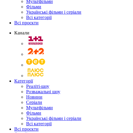
Мультфільми
Фільми
Українські фільми і серіали
Всі категорії
Всі проєкти
Канали
Категорії
Реаліті-шоу
Розважальні шоу
Новини
Серіали
Мультфільми
Фільми
Українські фільми і серіали
Всі категорії
Всі проєкти