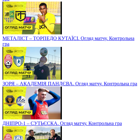
МЕТАЛІСТ – ТОРПЕДО КУТАЇСІ. Огляд матчу. Контрольна
гра
ЗОРЯ – АКАДЕМІЯ ПАНДЄВА. Огляд матчу. Контрольна гра
ДНІПРО-1 – СУТЬЄСКА. Огляд матчу. Контрольна гра