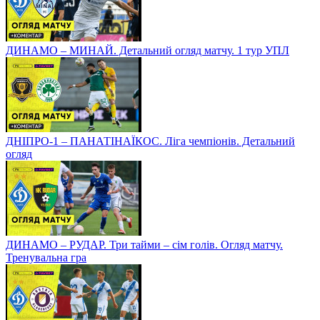
ДИНАМО – МИНАЙ. Детальний огляд матчу. 1 тур УПЛ
ДНІПРО-1 – ПАНАТІНАЇКОС. Ліга чемпіонів. Детальний
огляд
ДИНАМО – РУДАР. Три тайми – сім голів. Огляд матчу.
Тренувальна гра