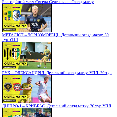
Благодійний матч Євгена Селезньова. Огляд матчу
МЕТАЛІСТ – ЧОРНОМОРЕЦЬ. Детальний огляд матчу. 30
тур УПЛ
РУХ – ОЛЕКСАНДРІЯ. Детальний огляд матчу. УПЛ. 30 тур
ДНІПРО-1 – КРИВБАС. Детальний огляд матчу. 30 тур УПЛ