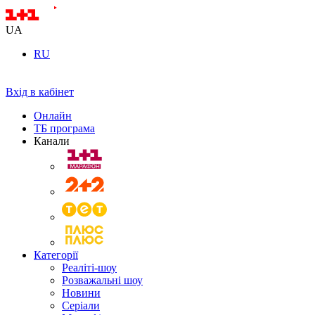
UA
RU
Вхід в кабінет
Онлайн
ТБ програма
Канали
Категорії
Реаліті-шоу
Розважальні шоу
Новини
Серіали